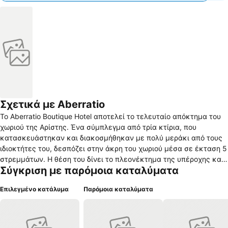
Σχετικά με Aberratio
Το Aberratio Boutique Hotel αποτελεί το τελευταίο απόκτημα του
χωριού της Αρίστης. Ένα σύμπλεγμα από τρία κτίρια, που
κατασκευάστηκαν και διακοσμήθηκαν με πολύ μεράκι από τους
ιδιοκτήτες του, δεσπόζει στην άκρη του χωριού μέσα σε έκταση 5
στρεμμάτων. Η θέση του δίνει το πλεονέκτημα της υπέροχης και
Σύγκριση με παρόμοια καταλύματα
απρόσκοπτης θέας προς το φυσικό κάλλος της περιοχής. Οι
αρχιτεκτονική τους συνδυάζει της κλασικές γραμμές των κτιρίων
Επιλεγμένο κατάλυμα
Παρόμοια καταλύματα
του Ζαγορίων και της σύγχρονες επιταγές των εύχρηστων και
λειτουργικών χώρων. Τα πρωινά μπορείτε να γευτείτε της
παραδοσιακές γεύσεις στο πανοραμικό εστιατόριο ή μπορείτε να
απολαύσετε τον καφέ σας στην βιβλιοθήκη και το βράδυ να