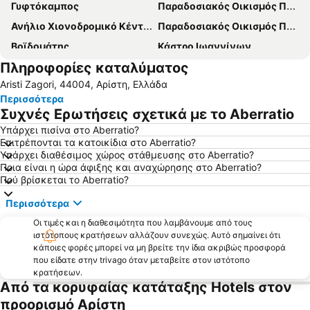
Γυφτόκαμπος
Παραδοσιακός Οικισμός Πάπιγκο
Ανήλιο Χιονοδρομικό Κέντρο
Παραδοσιακός Οικισμός Πενταλόφου
Βοϊδομάτης
Κάστρο Ιωαννίνων
Πληροφορίες καταλύματος
Μέτσοβο Χιονοδρομικό Κέντρο
Σπήλαιο Περάματος
Aristi Zagori, 44004, Αρίστη, Ελλάδα
Λουτρά Καβασίλων
Παραδοσιακός Οικισμός Γηρομερίου
Περισσότερα
Διεθνές Αεροδρόμιο Ιωαννίνων
Εθνικό Στάδιο Ζωσιμάδες
Συχνές Ερωτήσεις σχετικά με το Aberratio
Νησί - Ιστορικός και Παραδοσιακός Τόπος
Κατώγι Αβέρωφ
Υπάρχει πισίνα στο Aberratio?
Επιτρέπονται τα κατοικίδια στο Aberratio?
Ηπειρώτικα
Γέφυρα Βοϊδομάτη
Υπάρχει διαθέσιμος χώρος στάθμευσης στο Aberratio?
Το Φαράγγι του Βίκου
Παραδοσιακός Οικισμός Αρίστης
Ποια είναι η ώρα άφιξης και αναχώρησης στο Aberratio?
Πού βρίσκεται το Aberratio?
Εθνικός Δρυμός Πίνδου
Προκυμαία Λίμνης
Περισσότερα
Τεχνητή Λίμνη Πηγών Αώου
Γεφύρι Δοτσικού
Οι τιμές και η διαθεσιμότητα που λαμβάνουμε από τους
Αρχαιολογικό Μουσείο Ιωαννίνων
Παραδοσιακός Οικισμός Μονοδενδρίου
ιστότοπους κρατήσεων αλλάζουν συνεχώς. Αυτό σημαίνει ότι
Παραδοσιακός Οικισμός Τσεπελόβου
Φετιχιέ Τζαμί
κάποιες φορές μπορεί να μη βρείτε την ίδια ακριβώς προσφορά
που είδατε στην trivago όταν μεταβείτε στον ιστότοπο
Παραδοσιακός Οικισμός Βίτσας
Μονή Αγίου Ιωάννου Προδρόμου Κάτω Μερόπης Πωγωνίου
κρατήσεων.
Από τα κορυφαίας κατάταξης Hotels στον
Mουσείο Προεπαναστατικής Περιόδου
Παραδοσιακός Οικισμός Διλόφου
προορισμό Αρίστη
Παραδοσιακός Οικισμός Δικόρφου
CIOFF International Folk Festival Tradition Dance Friendship