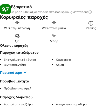
Εξαιρετικό
9,7
με βάση 1.166 αξιολογήσεις από κορυφαίους
ιστότοπους
Κορυφαίες παροχές
WiFi στην υποδοχή
WiFi στα δωμάτια
Parking
A/C
Μπαρ
Όλες οι παροχές
Παροχές καταλύματος
Επαγγελματικό κέντρο
Καφετέρια
Βιντεοπαιχνίδια
Λόμπι
Περισσότερα
Προσβασιμότητα
Πρόσβαση για ΑμεΑ
Παροχές δωματίου
Λουτρό με ντουζιέρα
Ανοιγόμενα παράθυρα