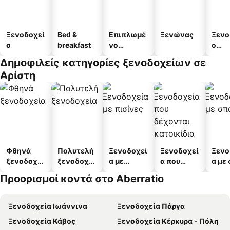
Ξενοδοχεί
Bed &
Επιπλωμέ
Ξενώνας
Ξενο
ο
breakfast
νο
ο
διαμέρισμ
διαμ
Δημοφιλείς κατηγορίες ξενοδοχείων σε
α
άτω
Αρίστη
Φθηνά
Πολυτελή
Ξενοδοχεί
Ξενοδοχεί
Ξενο
ξενοδοχεί
ξενοδοχεί
α με
α που
α με
α
α
πισίνες
δέχονται
Προορισμοί κοντά στο Aberratio
κατοικίδι
α
Ξενοδοχεία Ιωάννινα
Ξενοδοχεία Πάργα
Ξενοδοχεία Κάβος
Ξενοδοχεία Κέρκυρα - Πόλη