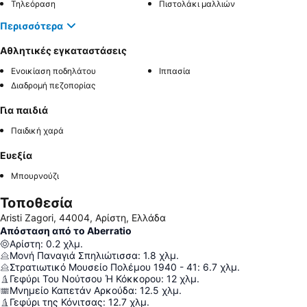
Τηλεόραση
Πιστολάκι μαλλιών
Περισσότερα
Αθλητικές εγκαταστάσεις
Ενοικίαση ποδηλάτου
Ιππασία
Διαδρομή πεζοπορίας
Για παιδιά
Παιδική χαρά
Ευεξία
Μπουρνούζι
Τοποθεσία
Aristi Zagori, 44004, Αρίστη, Ελλάδα
Απόσταση από το Aberratio
Αρίστη
:
0.2
χλμ.
Μονή Παναγιά Σπηλιώτισσα
:
1.8
χλμ.
Στρατιωτικό Μουσείο Πολέμου 1940 - 41
:
6.7
χλμ.
Γεφύρι Του Νούτσου Ή Κόκκορου
:
12
χλμ.
Μνημείο Καπετάν Αρκούδα
:
12.5
χλμ.
Γεφύρι της Κόνιτσας
:
12.7
χλμ.