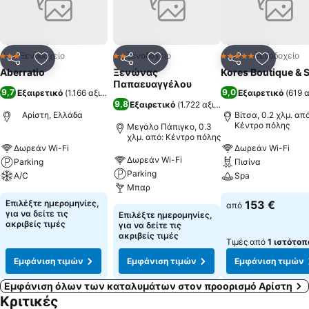
επιλέξετε το ποτό ή το παραδοσιακό τσίπουρο στο κύριο σαλόνι.
Η κουζίνα προσφέρει εκλεκτές γεύσεις, παρασκευασμένα με
ντόπια προϊόντα.
Ξενοδοχείο
Ξενοδοχείο
Ξενοδοχείο
3 Αστέρια
2 Αστέρια
5 Αστέρια
Κοινοποίηση
Προσθήκη στα αγαπημένα
Κοινοποίηση
Προσθήκη στα αγαπημένα
Κοινοποίηση
Προσθήκ
Aberratio
Ξενώνας
Kores Boutique & 
Παπαευαγγέλου
9,7
9,0
Εξαιρετικό
(
1.166 αξιολογήσεις
)
Εξαιρετικό
(
619 
9,8
Εξαιρετικό
(
1.722 αξιολογήσεις
)
Αρίστη, Ελλάδα
Βίτσα, 0.2 χλμ. από
Κέντρο πόλης
Μεγάλο Πάπιγκο, 0.3
χλμ. από: Κέντρο πόλης
Δωρεάν Wi-Fi
Δωρεάν Wi-Fi
Δωρεάν Wi-Fi
Parking
Πισίνα
Parking
A/C
Spa
Μπαρ
Επιλέξτε ημερομηνίες,
153 €
από
για να δείτε τις
Επιλέξτε ημερομηνίες,
ακριβείς τιμές
για να δείτε τις
ακριβείς τιμές
Τιμές από
1 ιστότοπ
Εμφάνιση τιμών
Εμφάνιση τιμών
Εμφάνιση τιμών
Εμφάνιση όλων των καταλυμάτων στον προορισμό Αρίστη
Κριτικές