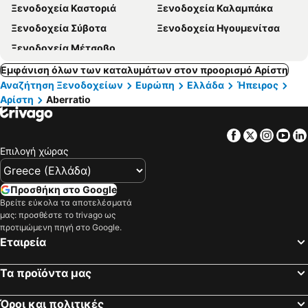
Ξενοδοχεία Καστοριά
Ξενοδοχεία Καλαμπάκα
Ξενοδοχεία Σύβοτα
Ξενοδοχεία Ηγουμενίτσα
Ξενοδοχεία Μέτσοβο
Εμφάνιση όλων των καταλυμάτων στον προορισμό Αρίστη
Αναζήτηση Ξενοδοχείων
Ευρώπη
Ελλάδα
Ήπειρος
Αρίστη
Aberratio
Facebook
Twitter
Insta
Yo
Επιλογή χώρας
Προσθήκη στο Google
Βρείτε εύκολα τα αποτελέσματά
μας: προσθέστε το trivago ως
προτιμώμενη πηγή στο Google.
Εταιρεία
Τα προϊόντα μας
Όροι και πολιτικές