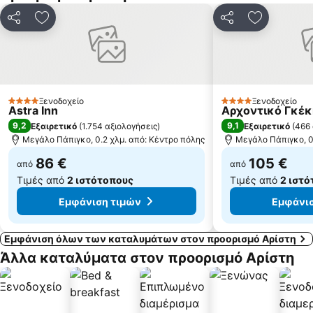
Κοινοποίηση
Προσθήκη στα αγαπημένα
Κοινοποίηση
Προσθήκη 
Ξενοδοχείο
Ξενοδοχείο
4 Αστέρια
4 Αστέρια
Astra Inn
Αρχοντικό Γκέκ
9,2
9,1
Εξαιρετικό
(
1.754 αξιολογήσεις
)
Εξαιρετικό
(
466 
Μεγάλο Πάπιγκο, 0.2 χλμ. από: Κέντρο πόλης
Μεγάλο Πάπιγκο, 0
86 €
105 €
από
από
Τιμές από
2 ιστότοπους
Τιμές από
2 ιστ
Εμφάνιση τιμών
Εμφάνισ
Εμφάνιση όλων των καταλυμάτων στον προορισμό Αρίστη
Άλλα καταλύματα στον προορισμό Αρίστη