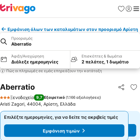
Αγαπημέν
Σύνδε
Με
Εμφάνιση όλων των καταλυμάτων στον προορισμό Αρίστη
Προορισμός
Aberratio
Άφιξη/Αναχώρηση
Επισκέπτες & δωμάτια
Διάλεξε ημερομηνίες
2 πελάτες, 1 δωμάτιο
Πώς οι πληρωμές σε εμάς επηρεάζουν την κατάταξη
Aberratio
Κοινοποί
Πρ
Ξενοδοχείο
9,7
Εξαιρετικό
(
1.166 αξιολογήσεις
)
3 Αστέρια
Aristi Zagori, 44004, Αρίστη, Ελλάδα
Επιλέξτε ημερομηνίες, για να δείτε τις ακριβείς τιμές
Επιλέξτε ημερομηνίες, για να δείτε τις ακριβείς τιμές
Εμφάνιση τιμών
Εμφάνιση τιμών