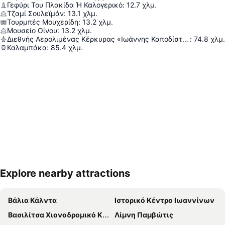
Γεφύρι Του Πλακίδα Ή Καλογερικό
:
12.7
χλμ.
Τζαμί Σουλεϊμάν
:
13.1
χλμ.
Τουρμπές Μουχερίδη
:
13.2
χλμ.
Μουσείο Οίνου
:
13.2
χλμ.
Διεθνής Αερολιμένας Κέρκυρας «Ιωάννης Καποδίστριας»
:
74.8
χλμ.
Καλαμπάκα
:
85.4
χλμ.
Explore nearby attractions
Ανάπτυξη χάρτη
Βάλια Κάλντα
Ιστορικό Κέντρο Ιωαννίνων
Βασιλίτσα Χιονοδρομικό Κέντρο
Λίμνη Παμβώτις