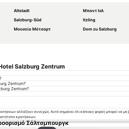
Altstadt
Μπαντ Ισλ
Salzburg-Süd
Itzling
Μουσείο Μότσαρτ
Dom zu Salzburg
Hotel Salzburg Zentrum
?
burg Zentrum?
zburg Zentrum?
κρατήσεων αλλάζουν συνεχώς. Αυτό σημαίνει ότι κάποιες φορές μπορεί να μη 
ν ιστότοπο κρατήσεων.
προορισμό Σάλτσμπουργκ