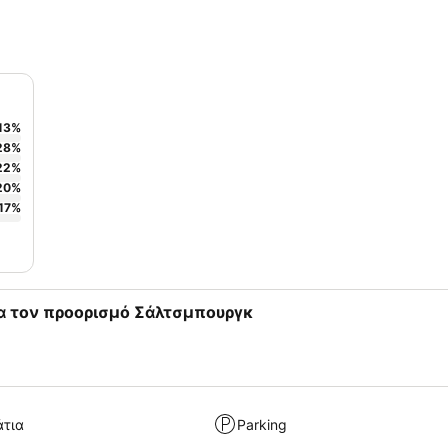
13
%
28
%
22
%
20
%
17
%
ια τον προορισμό Σάλτσμπουργκ
άτια
Parking