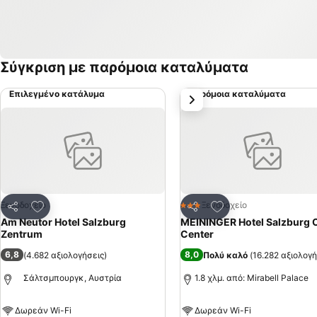
Σύγκριση με παρόμοια καταλύματα
Επιλεγμένο κατάλυμα
Παρόμοια καταλύματα
επόμενο
Προσθήκη στα αγαπημένα
Προσθήκη στα αγα
Ξενοδοχείο
Ξενοδοχείο
3 Αστέρια
Κοινοποίηση
Κοινοποίηση
Am Neutor Hotel Salzburg
MEININGER Hotel Salzburg C
Zentrum
Center
6,8
8,0
(
4.682 αξιολογήσεις
)
Πολύ καλό
(
16.282 αξιολογή
Σάλτσμπουργκ, Αυστρία
1.8 χλμ. από: Mirabell Palace
Δωρεάν Wi-Fi
Δωρεάν Wi-Fi