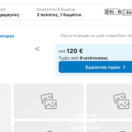
ηση
Επισκέπτες & δωμάτια
EL · €
Σύ
ερομηνίες
2 πελάτες, 1 δωμάτιο
πουργκ
Πώς οι πληρωμές σε εμάς επηρεάζουν τη
Προσθήκη στα αγαπημένα
120 €
από
Κοινοποίηση
Τιμές από
9 ιστότοπους
Εμφάνιση τιμών