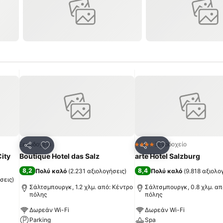
πημένα
Προσθήκη στα αγαπημένα
Προσθήκη στα α
Ξενοδοχείο
Ξενοδοχείο
4 Αστέρια
Κοινοποίηση
Κοινοποίηση
ity
Boutique Hotel das Salz
arte Hotel Salzburg
8,2
8,4
Πολύ καλό
(
2.231 αξιολογήσεις
)
Πολύ καλό
(
9.818 αξιολο
σεις
)
Σάλτσμπουργκ, 1.2 χλμ. από: Κέντρο
Σάλτσμπουργκ, 0.8 χλμ. απ
πόλης
πόλης
Δωρεάν Wi-Fi
Δωρεάν Wi-Fi
Parking
Spa