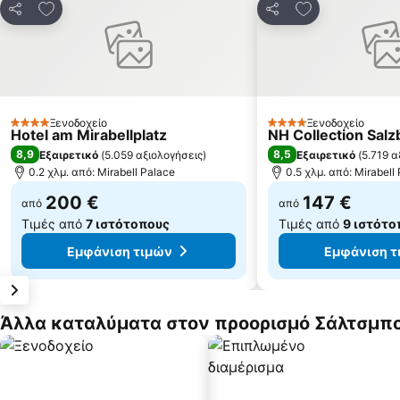
Προσθήκη στα αγαπημένα
Προσθήκη στα
Κοινοποίηση
Κοινοποίηση
Ξενοδοχείο
Ξενοδοχείο
4 Αστέρια
4 Αστέρια
Hotel am Mirabellplatz
NH Collection Salz
8,9
8,5
Εξαιρετικό
(
5.059 αξιολογήσεις
)
Εξαιρετικό
(
5.719 α
0.2 χλμ. από: Mirabell Palace
0.5 χλμ. από: Mirabell
200 €
147 €
από
από
Τιμές από
7 ιστότοπους
Τιμές από
9 ιστότο
Εμφάνιση τιμών
Εμφάνιση τ
Άλλα καταλύματα στον προορισμό Σάλτσμπ