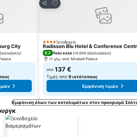
 αγαπημένα
Προσθήκη στα αγαπημένα
Κοινοποίηση
Ξενοδοχείο
4 Αστέρια
burg City
Radisson Blu Hotel & Conference Centr
8,2
ξιολογήσεις
)
Πολύ καλό
(
14.646 αξιολογήσεις
)
 Palace
1.1 χλμ. από: Mirabell Palace
137 €
από
πους
Τιμές από
9 ιστότοπους
ιμών
Εμφάνιση τιμών
Εμφάνιση όλων των καταλυμάτων στον προορισμό Σάλτ
ουργκ