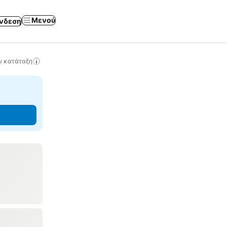
Μενού
νδεση
ν κατάταξη