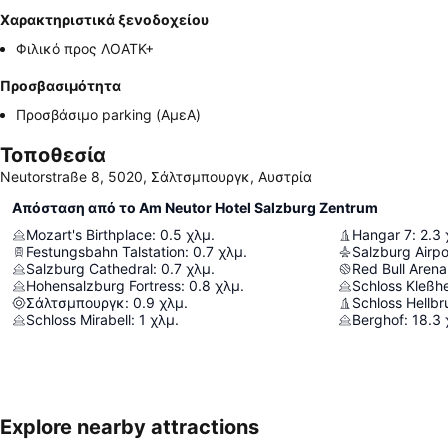
Χαρακτηριστικά ξενοδοχείου
Φιλικό προς ΛΟΑΤΚ+
Προσβασιμότητα
Προσβάσιμο parking (ΑμεΑ)
Τοποθεσία
Neutorstraße 8, 5020, Σάλτσμπουργκ, Αυστρία
Απόσταση από το Am Neutor Hotel Salzburg Zentrum
Mozart's Birthplace
:
0.5
χλμ.
Hangar 7
:
2.3
Festungsbahn Talstation
:
0.7
χλμ.
Salzburg Airpo
Salzburg Cathedral
:
0.7
χλμ.
Red Bull Arena
Hohensalzburg Fortress
:
0.8
χλμ.
Schloss Kleßh
Σάλτσμπουργκ
:
0.9
χλμ.
Schloss Hellbr
Schloss Mirabell
:
1
χλμ.
Berghof
:
18.3
Explore nearby attractions