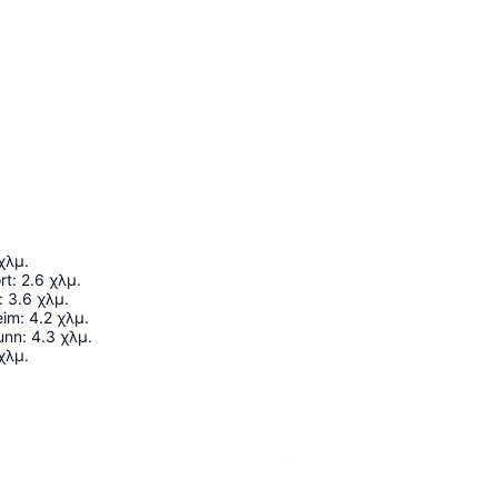
χλμ.
rt
:
2.6
χλμ.
:
3.6
χλμ.
eim
:
4.2
χλμ.
unn
:
4.3
χλμ.
χλμ.
Ανάπτυξη χάρτη