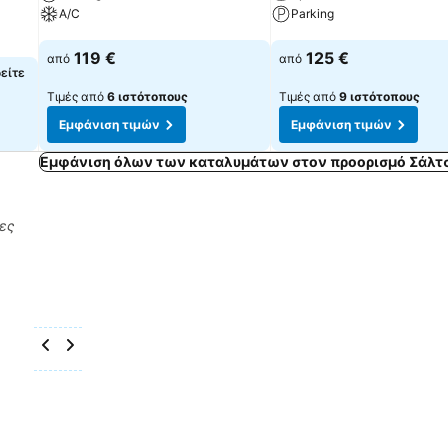
A/C
Parking
Εμφάνιση τιμών
Εμφάνιση τιμών
119 €
125 €
από
από
δείτε
Τιμές από
6 ιστότοπους
Τιμές από
9 ιστότοπους
Εμφάνιση τιμών
Εμφάνιση τιμών
Εμφάνιση όλων των καταλυμάτων στον προορισμό Σάλτ
ρες