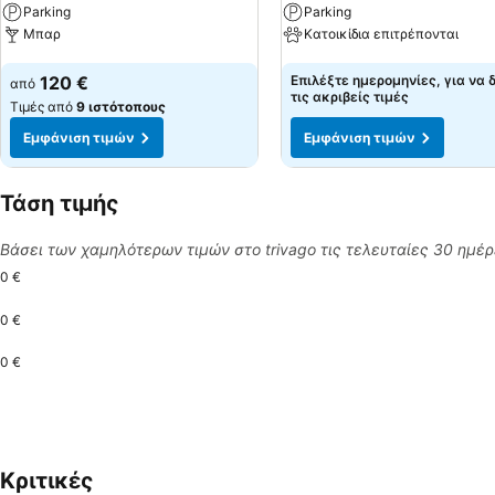
Parking
Parking
Μπαρ
Κατοικίδια επιτρέπονται
Εμφάνιση τιμών
Εμφάνιση τιμών
120 €
Επιλέξτε ημερομηνίες, για να 
από
τις ακριβείς τιμές
Τιμές από
9 ιστότοπους
Εμφάνιση τιμών
Εμφάνιση τιμών
Τάση τιμής
Βάσει των χαμηλότερων τιμών στο trivago τις τελευταίες 30 ημέ
0 €
0 €
0 €
Κριτικές