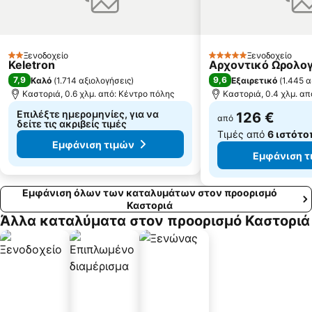
Ξενοδοχείο
Ξενοδοχείο
2 Αστέρια
5 Αστέρια
Keletron
Αρχοντικό Ωρολο
7,9
9,6
Καλό
(
1.714 αξιολογήσεις
)
Εξαιρετικό
(
1.445 α
Καστοριά, 0.6 χλμ. από: Κέντρο πόλης
Καστοριά, 0.4 χλμ. απ
Επιλέξτε ημερομηνίες, για να
126 €
από
δείτε τις ακριβείς τιμές
Τιμές από
6 ιστότο
Εμφάνιση τιμών
Εμφάνιση τ
Εμφάνιση όλων των καταλυμάτων στον προορισμό
Καστοριά
Άλλα καταλύματα στον προορισμό Καστοριά