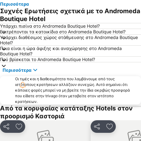
Περισσότερα
Σπηλιά του Δράκου
Προϊστορικός Οικισμός στο Δισπηλιό
Συχνές Ερωτήσεις σχετικά με το Andromeda
Ασκηταριά στη Μεγάλη Πρέσπα
Περιβαλλοντικό Κέντρο Αρκτούρου
Boutique Hotel
Ραγκουτσάρια
Υπάρχει πισίνα στο Andromeda Boutique Hotel?
Επιτρέπονται τα κατοικίδια στο Andromeda Boutique Hotel?
Υπάρχει διαθέσιμος χώρος στάθμευσης στο Andromeda Boutique
Hotel?
Ποια είναι η ώρα άφιξης και αναχώρησης στο Andromeda
Boutique Hotel?
Πού βρίσκεται το Andromeda Boutique Hotel?
Περισσότερα
Οι τιμές και η διαθεσιμότητα που λαμβάνουμε από τους
ιστότοπους κρατήσεων αλλάζουν συνεχώς. Αυτό σημαίνει ότι
κάποιες φορές μπορεί να μη βρείτε την ίδια ακριβώς προσφορά
που είδατε στην trivago όταν μεταβείτε στον ιστότοπο
κρατήσεων.
Από τα κορυφαίας κατάταξης Hotels στον
προορισμό Καστοριά
Κοινοποίηση
Προσθήκη στα αγαπημένα
Κοινοποίηση
Προσθήκη στ