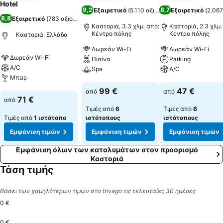
Hotel
9,2
8,7
Εξαιρετικό
(
5.110 αξιολογήσεις
Εξαιρετικό
)
(
2.067
8,8
Εξαιρετικό
(
783 αξιολογήσεις
)
Καστοριά, 3.3 χλμ. από:
Καστοριά, 2.3 χλμ.
Κέντρο πόλης
Κέντρο πόλης
Καστοριά, Ελλάδα
Δωρεάν Wi-Fi
Δωρεάν Wi-Fi
Δωρεάν Wi-Fi
Πισίνα
Parking
A/C
Spa
A/C
Μπαρ
Εμφάνιση τιμών
Εμφάνιση τιμών
99 €
47 €
από
από
Εμφάνιση τιμών
71 €
από
Τιμές από
6
Τιμές από
6
Τιμές από
1 ιστότοπο
ιστότοπους
ιστότοπους
Εμφάνιση τιμών
Εμφάνιση τιμών
Εμφάνιση τιμών
Εμφάνιση όλων των καταλυμάτων στον προορισμό
Καστοριά
Τάση τιμής
Βάσει των χαμηλότερων τιμών στο trivago τις τελευταίες 30 ημέρες
0 €
0 €