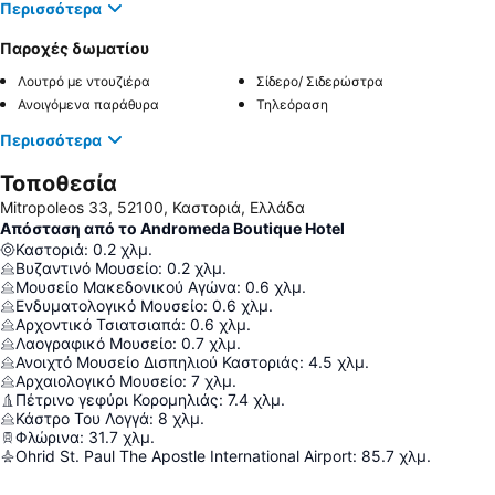
Περισσότερα
Παροχές δωματίου
Λουτρό με ντουζιέρα
Σίδερο/ Σιδερώστρα
Ανοιγόμενα παράθυρα
Τηλεόραση
Περισσότερα
Τοποθεσία
Mitropoleos 33, 52100, Καστοριά, Ελλάδα
Απόσταση από το Andromeda Boutique Hotel
Καστοριά
:
0.2
χλμ.
Βυζαντινό Μουσείο
:
0.2
χλμ.
Μουσείο Μακεδονικού Αγώνα
:
0.6
χλμ.
Ενδυματολογικό Μουσείο
:
0.6
χλμ.
Αρχοντικό Τσιατσιαπά
:
0.6
χλμ.
Λαογραφικό Μουσείο
:
0.7
χλμ.
Ανοιχτό Μουσείο Δισπηλιού Καστοριάς
:
4.5
χλμ.
Αρχαιολογικό Μουσείο
:
7
χλμ.
Πέτρινο γεφύρι Κορομηλιάς
:
7.4
χλμ.
Κάστρο Του Λογγά
:
8
χλμ.
Φλώρινα
:
31.7
χλμ.
Ohrid St. Paul The Apostle International Airport
:
85.7
χλμ.