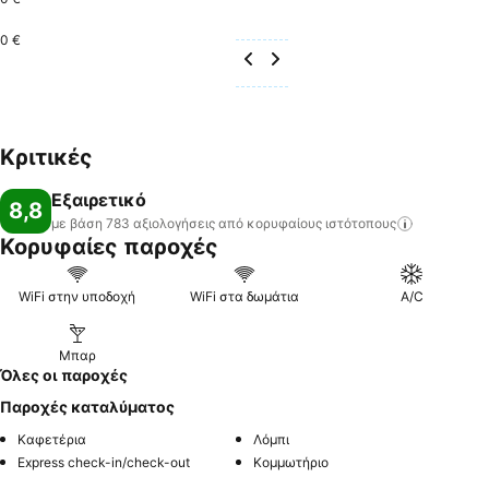
0 €
Κριτικές
Εξαιρετικό
8,8
με βάση 783 αξιολογήσεις από κορυφαίους
ιστότοπους
Κορυφαίες παροχές
WiFi στην υποδοχή
WiFi στα δωμάτια
A/C
Μπαρ
Όλες οι παροχές
Παροχές καταλύματος
Καφετέρια
Λόμπι
Express check-in/check-out
Κομμωτήριο