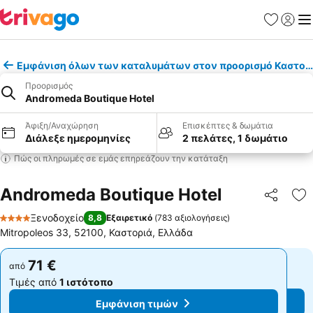
Αγαπημέν
Σύνδε
Με
Εμφάνιση όλων των καταλυμάτων στον προορισμό Καστορ
Προορισμός
Andromeda Boutique Hotel
Άφιξη/Αναχώρηση
Επισκέπτες & δωμάτια
Διάλεξε ημερομηνίες
2 πελάτες, 1 δωμάτιο
Πώς οι πληρωμές σε εμάς επηρεάζουν την κατάταξη
Andromeda Boutique Hotel
Κοινοποί
Πρ
Ξενοδοχείο
8,8
Εξαιρετικό
(
783 αξιολογήσεις
)
4 Αστέρια
Mitropoleos 33, 52100, Καστοριά, Ελλάδα
71 €
71 €
από
από
Τιμές από
1 ιστότοπο
Τιμές από
1 ιστότοπο
Εμφάνιση τιμών
Εμφάνιση τιμών