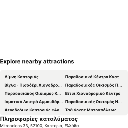
Explore nearby attractions
Ανάπτυξη χάρτη
Λίμνη Καστοριάς
Παραδοσιακό Κέντρο Καστοριάς
Βίγλα - Πισοδέρι Χιονοδρομικό Κέντρο
Παραδοσιακός Οικισμός Πενταλόφου
Παραδοσιακός Οικισμός Καλλονής
Βίτσι Χιονοδρομικό Κέντρο
Ιαματικά Λουτρά Αμμουδάρας
Παραδοσιακός Οικισμός Νυμφαίου
Αεροδρόμιο Καστοριάς «Αριστοτέλης»
Ταξιάρχης Μητροπόλεως
Πληροφορίες καταλύματος
River Party στο Νεστόριο
Γεφύρι Δοτσικού
Mitropoleos 33, 52100, Καστοριά, Ελλάδα
Καρναβάλι Γαλατινής Κοζάνης
Πρέσπεια