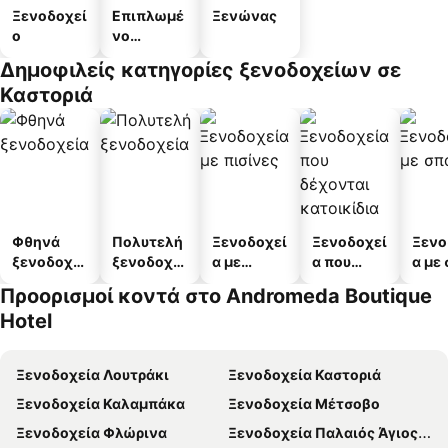
Ξενοδοχεί
Επιπλωμέ
Ξενώνας
ο
νο
διαμέρισμ
Δημοφιλείς κατηγορίες ξενοδοχείων σε
α
Καστοριά
Φθηνά
Πολυτελή
Ξενοδοχεί
Ξενοδοχεί
Ξενο
ξενοδοχεί
ξενοδοχεί
α με
α που
α με
α
α
πισίνες
δέχονται
Προορισμοί κοντά στο Andromeda Boutique
κατοικίδι
Hotel
α
Ξενοδοχεία Λουτράκι
Ξενοδοχεία Καστοριά
Ξενοδοχεία Καλαμπάκα
Ξενοδοχεία Μέτσοβο
Ξενοδοχεία Φλώρινα
Ξενοδοχεία Παλαιός Άγιος Αθανάσιος