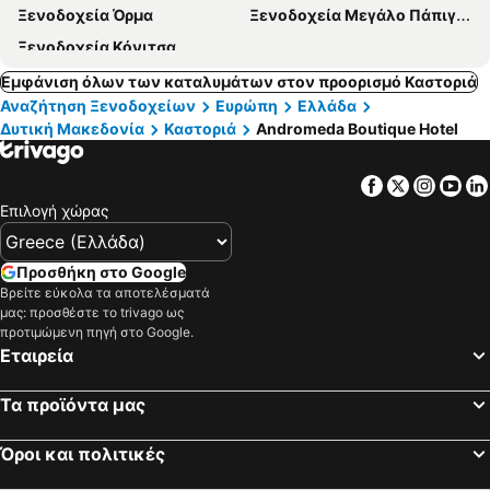
Ξενοδοχεία Όρμα
Ξενοδοχεία Μεγάλο Πάπιγκο
Ξενοδοχεία Κόνιτσα
Εμφάνιση όλων των καταλυμάτων στον προορισμό Καστοριά
Αναζήτηση Ξενοδοχείων
Ευρώπη
Ελλάδα
Δυτική Μακεδονία
Καστοριά
Andromeda Boutique Hotel
Facebook
Twitter
Insta
Yo
Επιλογή χώρας
Προσθήκη στο Google
Βρείτε εύκολα τα αποτελέσματά
μας: προσθέστε το trivago ως
προτιμώμενη πηγή στο Google.
Εταιρεία
Τα προϊόντα μας
Όροι και πολιτικές