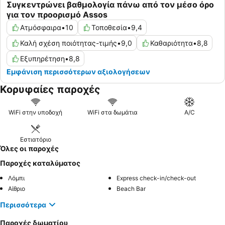
Συγκεντρώνει βαθμολογία πάνω από τον μέσο όρο
για τον προορισμό Assos
Ατμόσφαιρα
•
10
Τοποθεσία
•
9,4
Καλή σχέση ποιότητας-τιμής
•
9,0
Καθαριότητα
•
8,8
Εξυπηρέτηση
•
8,8
Εμφάνιση περισσότερων αξιολογήσεων
Κορυφαίες παροχές
WiFi στην υποδοχή
WiFi στα δωμάτια
A/C
Εστιατόριο
Όλες οι παροχές
Παροχές καταλύματος
Λόμπι
Express check-in/check-out
Αίθριο
Beach Bar
Περισσότερα
Παροχές δωματίου