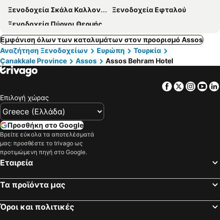
Ξενοδοχεία Σκάλα Καλλονής
Ξενοδοχεία Εφταλού
Ξενοδοχεία Πύργοι Θερμής
Εμφάνιση όλων των καταλυμάτων στον προορισμό Assos
Αναζήτηση Ξενοδοχείων
Ευρώπη
Τουρκία
Çanakkale Province
Assos
Assos Behram Hotel
Facebook
Twitter
Insta
Yo
Επιλογή χώρας
Προσθήκη στο Google
Βρείτε εύκολα τα αποτελέσματά
μας: προσθέστε το trivago ως
προτιμώμενη πηγή στο Google.
Εταιρεία
Τα προϊόντα μας
Όροι και πολιτικές