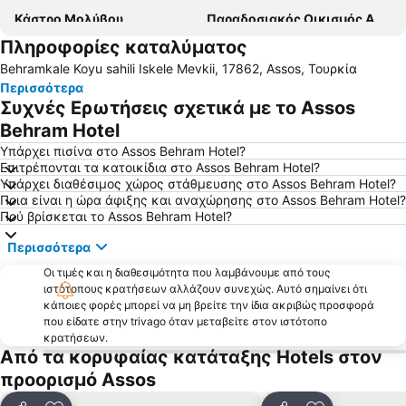
Κάστρο Μολύβου
Παραδοσιακός Οικισμός Αγιάσου
Πληροφορίες καταλύματος
Απολιθωμένο Δάσος Λέσβου
Παραδοσιακός οικισμός Μολύβου
Behramkale Koyu sahili Iskele Mevkii, 17862, Assos, Τουρκία
Μουσείο Ελιάς Λέσβου
Κανόνι
Περισσότερα
Τσόνια
Πανηγύρι Ταξιάρχη Μανταμάδου
Συχνές Ερωτήσεις σχετικά με το Assos
Παραδοσιακός Οικισμός Πέτρας
Cunda Island
Behram Hotel
Παραδοσιακός Οικισμός Παναγιούδας
Ayvacik
Υπάρχει πισίνα στο Assos Behram Hotel?
Επιτρέπονται τα κατοικίδια στο Assos Behram Hotel?
Πλαζ Τσαμάκια
Sarimsakli Beach
Υπάρχει διαθέσιμος χώρος στάθμευσης στο Assos Behram Hotel?
Ποια είναι η ώρα άφιξης και αναχώρησης στο Assos Behram Hotel?
Mount Ida
Αρχαίο Θέατρο
Πού βρίσκεται το Assos Behram Hotel?
Λιμανάκι Άσσου
Το πανηγύρι των Μιστεγνών
Περισσότερα
Παραδοσιακός Οικισμός Μόριας
Άγιος Ιωάννης Θεράποντας
Οι τιμές και η διαθεσιμότητα που λαμβάνουμε από τους
Yesilyurt
Kucukkuyu
ιστότοπους κρατήσεων αλλάζουν συνεχώς. Αυτό σημαίνει ότι
κάποιες φορές μπορεί να μη βρείτε την ίδια ακριβώς προσφορά
Babakale
Ayvalik Belediye Beach
που είδατε στην trivago όταν μεταβείτε στον ιστότοπο
κρατήσεων.
Από τα κορυφαίας κατάταξης Hotels στον
προορισμό Assos