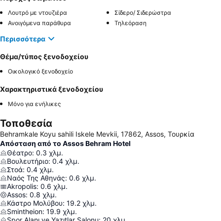
Λουτρό με ντουζιέρα
Σίδερο/ Σιδερώστρα
Ανοιγόμενα παράθυρα
Τηλεόραση
Περισσότερα
Θέμα/τύπος ξενοδοχείου
Οικολογικό ξενοδοχείο
Χαρακτηριστικά ξενοδοχείου
Μόνο για ενήλικες
Τοποθεσία
Behramkale Koyu sahili Iskele Mevkii, 17862, Assos, Τουρκία
Απόσταση από το Assos Behram Hotel
Θέατρο
:
0.3
χλμ.
Βουλευτήριο
:
0.4
χλμ.
Στοά
:
0.4
χλμ.
Ναός Της Αθηνάς
:
0.6
χλμ.
Akropolis
:
0.6
χλμ.
Assos
:
0.8
χλμ.
Κάστρο Μολύβου
:
19.2
χλμ.
Smintheion
:
19.9
χλμ.
Spor Alanı ve Yazıtlar Salonu
:
20
χλμ.