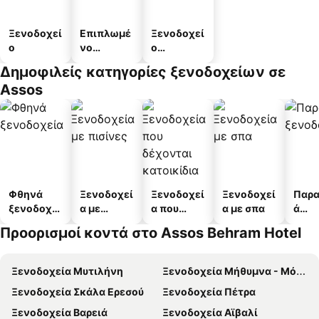
Ξενοδοχεί
Επιπλωμέ
Ξενοδοχεί
ο
νο
ο
διαμέρισμ
διαμερισμ
Δημοφιλείς κατηγορίες ξενοδοχείων σε
α
άτων
Assos
Φθηνά
Ξενοδοχεί
Ξενοδοχεί
Ξενοδοχεί
Παρα
ξενοδοχεί
α με
α που
α με σπα
ά
α
πισίνες
δέχονται
ξενο
Προορισμοί κοντά στο Assos Behram Hotel
κατοικίδι
α
α
Ξενοδοχεία Μυτιλήνη
Ξενοδοχεία Μήθυμνα - Μόλυβος
Ξενοδοχεία Σκάλα Ερεσού
Ξενοδοχεία Πέτρα
Ξενοδοχεία Βαρειά
Ξενοδοχεία Αϊβαλί