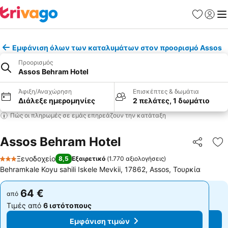
Αγαπημέν
Σύνδε
Με
Εμφάνιση όλων των καταλυμάτων στον προορισμό Assos
Προορισμός
Assos Behram Hotel
Άφιξη/Αναχώρηση
Επισκέπτες & δωμάτια
Διάλεξε ημερομηνίες
2 πελάτες, 1 δωμάτιο
Πώς οι πληρωμές σε εμάς επηρεάζουν την κατάταξη
Assos Behram Hotel
Κοινοποί
Πρ
Ξενοδοχείο
8,5
Εξαιρετικό
(
1.770 αξιολογήσεις
)
3 Αστέρια
Behramkale Koyu sahili Iskele Mevkii, 17862, Assos, Τουρκία
64 €
64 €
από
από
Τιμές από
6 ιστότοπους
Τιμές από
6 ιστότοπους
Εμφάνιση τιμών
Εμφάνιση τιμών