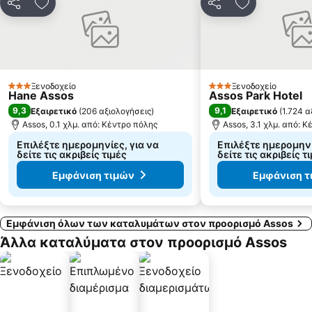
Κοινοποίηση
Προσθήκη στα αγαπημένα
Κοινοποίηση
Προσθήκη στ
Ξενοδοχείο
Ξενοδοχείο
3 Αστέρια
3 Αστέρια
Hane Assos
Assos Park Hotel
9,3
9,1
Εξαιρετικό
(
206 αξιολογήσεις
)
Εξαιρετικό
(
1.724 α
Assos, 0.1 χλμ. από: Κέντρο πόλης
Assos, 3.1 χλμ. από: 
Επιλέξτε ημερομηνίες, για να
Επιλέξτε ημερομηνί
δείτε τις ακριβείς τιμές
δείτε τις ακριβείς τ
Εμφάνιση τιμών
Εμφάνιση τ
Εμφάνιση όλων των καταλυμάτων στον προορισμό Assos
Άλλα καταλύματα στον προορισμό Assos