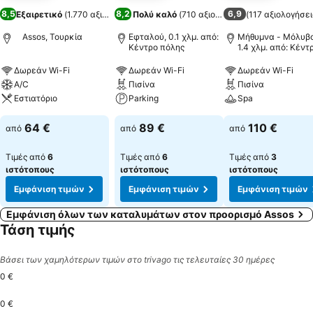
8,5
8,2
6,9
Εξαιρετικό
(
1.770 αξιολογήσεις
Πολύ καλό
)
(
710 αξιολογήσεις
(
117 αξιολογήσει
)
Assos, Τουρκία
Εφταλού, 0.1 χλμ. από:
Μήθυμνα - Μόλυβο
Κέντρο πόλης
1.4 χλμ. από: Κέντ
πόλης
Δωρεάν Wi-Fi
Δωρεάν Wi-Fi
Δωρεάν Wi-Fi
A/C
Πισίνα
Πισίνα
Εστιατόριο
Parking
Spa
64 €
89 €
110 €
από
από
από
Τιμές από
6
Τιμές από
6
Τιμές από
3
ιστότοπους
ιστότοπους
ιστότοπους
Εμφάνιση τιμών
Εμφάνιση τιμών
Εμφάνιση τιμών
Εμφάνιση όλων των καταλυμάτων στον προορισμό Assos
Τάση τιμής
Βάσει των χαμηλότερων τιμών στο trivago τις τελευταίες 30 ημέρες
0 €
0 €