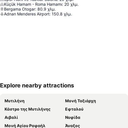
Küçük Hamam - Roma Hamamı
:
20
χλμ.
Bergama Otogar
:
80.9
χλμ.
Adnan Menderes Airport
:
150.8
χλμ.
Explore nearby attractions
Ανάπτυξη χάρτη
Μυτιλήνη
Μονή Ταξιάρχη
Κάστρο της Μυτιλήνης
Εφταλού
Αιβαλί
Νυφίδα
Μονή Αγίου Ραφαήλ
Άναξος