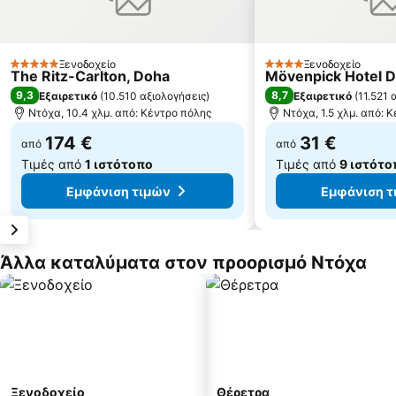
Ξενοδοχείο
Ξενοδοχείο
5 Αστέρια
4 Αστέρια
The Ritz-Carlton, Doha
Mövenpick Hotel 
9,3
8,7
Εξαιρετικό
(
10.510 αξιολογήσεις
)
Εξαιρετικό
(
11.521 
Ντόχα, 10.4 χλμ. από: Κέντρο πόλης
Ντόχα, 1.5 χλμ. από: 
174 €
31 €
από
από
Τιμές από
1 ιστότοπο
Τιμές από
9 ιστότο
Εμφάνιση τιμών
Εμφάνιση τ
Άλλα καταλύματα στον προορισμό Ντόχα
Ξενοδοχείο
Θέρετρα