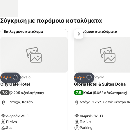
Σύγκριση με παρόμοια καταλύματα
Επιλεγμένο κατάλυμα
Παρόμοια καταλύματα
επόμενο
Προσθήκη στα αγαπημένα
Προσθήκη στα αγα
Ξενοδοχείο
Ξενοδοχείο
4 Αστέρια
4 Αστέρια
Κοινοποίηση
Κοινοποίηση
City Gate Hotel
Gloria Hotel & Suites Doha
7,0
7,9
(
2.205 αξιολογήσεις
)
Καλό
(
5.062 αξιολογήσεις
)
Ντόχα, Κατάρ
Ντόχα, 1.2 χλμ. από: Κέντρο 
Δωρεάν Wi-Fi
Δωρεάν Wi-Fi
Πισίνα
Πισίνα
Spa
Parking