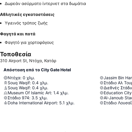
Δωρεάν ασύρματο ίντερνετ στα δωμάτια
Αθλητικές εγκαταστάσεις
Υγιεινός τρόπος ζωής
Φαγητά και ποτά
Φαγητό για χορτοφάγους
Τοποθεσία
310 Airport St, Ντόχα, Κατάρ
Απόσταση από το City Gate Hotel
Ντόχα
:
0
χλμ.
Jassim Bin H
Souq Waqif
:
0.4
χλμ.
Στάδιο Αλ Το
Souq Waqif
:
0.4
χλμ.
Διεθνές Στάδι
Museum Of Islamic Art
:
1.4
χλμ.
Education Cit
Στάδιο 974
:
3.5
χλμ.
Al-Janoub Sta
Doha International Airport
:
5.1
χλμ.
Στάδιο Λουσαΐ