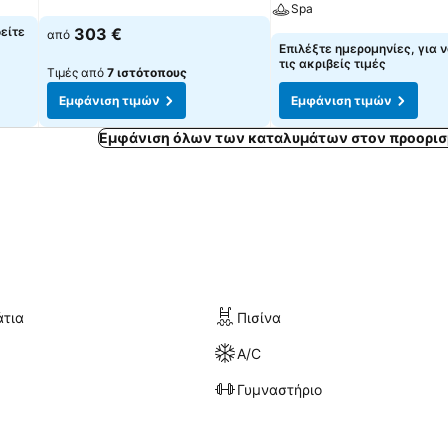
Spa
δείτε
303 €
από
Επιλέξτε ημερομηνίες, για ν
τις ακριβείς τιμές
Τιμές από
7 ιστότοπους
Εμφάνιση τιμών
Εμφάνιση τιμών
Εμφάνιση όλων των καταλυμάτων στον προορισ
άτια
Πισίνα
A/C
Γυμναστήριο