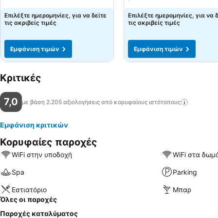
Επιλέξτε ημερομηνίες, για να δείτε
Επιλέξτε ημερομηνίες, για να 
τις ακριβείς τιμές
τις ακριβείς τιμές
Εμφάνιση τιμών
Εμφάνιση τιμών
Κριτικές
7,0
με βάση 2.205 αξιολογήσεις από κορυφαίους
ιστότοπους
Εμφάνιση κριτικών
Κορυφαίες παροχές
WiFi στην υποδοχή
WiFi στα δωμ
Spa
Parking
Εστιατόριο
Μπαρ
Όλες οι παροχές
Παροχές καταλύματος