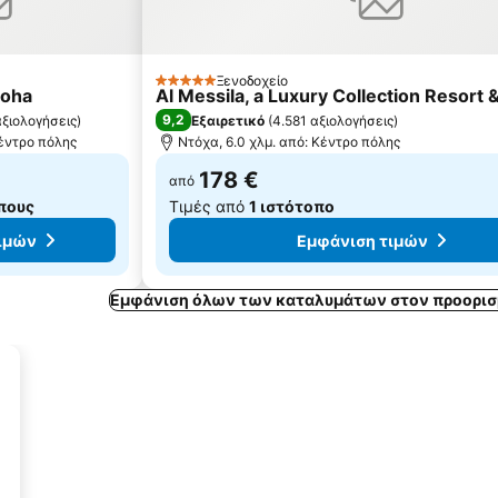
Ξενοδοχείο
5 Αστέρια
Doha
Al Messila, a Luxury Collection Resort 
9,2
αξιολογήσεις
)
Εξαιρετικό
(
4.581 αξιολογήσεις
)
Κέντρο πόλης
Ντόχα, 6.0 χλμ. από: Κέντρο πόλης
178 €
από
πους
Τιμές από
1 ιστότοπο
ιμών
Εμφάνιση τιμών
Εμφάνιση όλων των καταλυμάτων στον προορισ