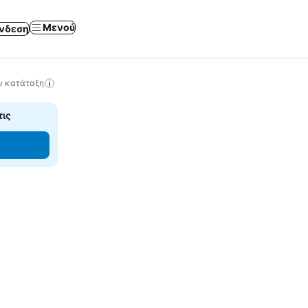
Μενού
νδεση
ν κατάταξη
τις