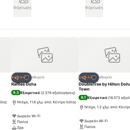
Φόρτωση
Φόρτωση
πημένα
Προσθήκη στα αγαπημένα
Προσθήκη στα α
Ξενοδοχείο
Ξενοδοχείο
5 Αστέρια
5 Αστέρια
Κοινοποίηση
Κοινοποίηση
Raffles Doha
DoubleTree by Hilton Doh
Town
9,3
Εξαιρετικό
(
3.376 αξιολογήσεις
)
9,1
Εξαιρετικό
(
18.573 αξιο
πόλης
Ντόχα, 11.6 χλμ. από: Κέντρο πόλης
Ντόχα, 1.3 χλμ. από: Κέντρ
Δωρεάν Wi-Fi
Δωρεάν Wi-Fi
Πισίνα
Πισίνα
Spa