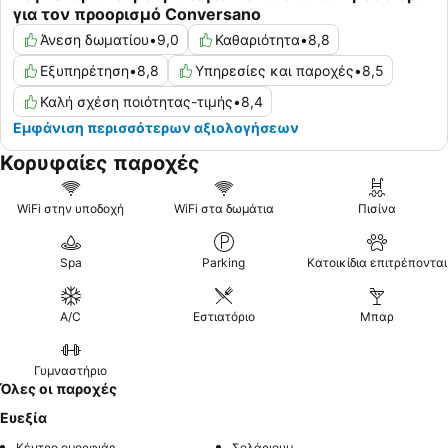
για τον προορισμό Conversano
Άνεση δωματίου
•
9,0
Καθαριότητα
•
8,8
Εξυπηρέτηση
•
8,8
Υπηρεσίες και παροχές
•
8,5
Καλή σχέση ποιότητας-τιμής
•
8,4
Εμφάνιση περισσότερων αξιολογήσεων
Κορυφαίες παροχές
WiFi στην υποδοχή
WiFi στα δωμάτια
Πισίνα
Spa
Parking
Κατοικίδια επιτρέπονται
A/C
Εστιατόριο
Μπαρ
Γυμναστήριο
Όλες οι παροχές
Ευεξία
Κέντρο ομορφιάς
Σολάριουμ