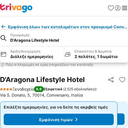
Αγαπημέν
Σύνδε
Με
Εμφάνιση όλων των καταλυμάτων στον προορισμό Conve
Προορισμός
D'Aragona Lifestyle Hotel
Άφιξη/Αναχώρηση
Επισκέπτες & δωμάτια
Διάλεξε ημερομηνίες
2 πελάτες, 1 δωμάτιο
Πώς οι πληρωμές σε εμάς επηρεάζουν την κατάταξη
D'Aragona Lifestyle Hotel
Κοινοποί
Πρ
Ξενοδοχείο
8,6
Εξαιρετικό
(
2.525 αξιολογήσεις
)
4 Αστέρια
Via S. Donato, 5, 70014, Conversano, Ιταλία
Επιλέξτε ημερομηνίες, για να δείτε τις ακριβείς τιμές
Επιλέξτε ημερομηνίες, για να δείτε τις ακριβείς τιμές
Εμφάνιση τιμών
Εμφάνιση τιμών