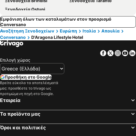
Ξενοδοχεία Brindisi
Ξενοδοχεία Taranto
Ξενοδοχεία Ostuni
Εμφάνιση όλων των καταλυμάτων στον προορισμό
Conversano
Αναζήτηση Ξενοδοχείων
Ευρώπη
Ιταλία
Απουλία
Conversano
D'Aragona Lifestyle Hotel
Facebook
Twitter
Insta
Yo
Επιλογή χώρας
Προσθήκη στο Google
Βρείτε εύκολα τα αποτελέσματά
μας: προσθέστε το trivago ως
προτιμώμενη πηγή στο Google.
Εταιρεία
Τα προϊόντα μας
Όροι και πολιτικές