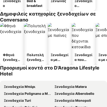
Ξενοδοχεί
Bed &
Ξενώνας
Ξενοδοχεί
ο
breakfast
ο
διαμερισμ
Δημοφιλείς κατηγορίες ξενοδοχείων σε
άτων
Conversano
Φθηνά
Πολυτελή
Ξενοδοχεί
Ξενοδοχεί
Ξενο
ξενοδοχεί
ξενοδοχεί
α με
α που
α με
α
α
πισίνες
δέχονται
Προορισμοί κοντά στο D'Aragona Lifestyle
κατοικίδι
Hotel
α
Ξενοδοχεία Μπάρι
Ξενοδοχεία Matera
Ξενοδοχεία Polignano a Mare
Ξενοδοχεία Alberobello
Ξενοδοχεία Turi
Ξενοδοχεία Monopoli