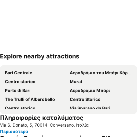
Explore nearby attractions
Ανάπτυξη χάρτη
Bari Centrale
Αεροδρόμιο του Μπάρι Κάρολος Βοϊτίλας
Centro storico
Murat
Porto di Bari
Αεροδρόμιο Μπάρι
The Trulli of Alberobello
Centro Storico
Centro storico
Via Sparano da Bari
Πληροφορίες καταλύματος
Centro Storico di Ostuni
Porto Rosso
Via S. Donato, 5, 70014, Conversano, Ιταλία
San Nicola
Cala Ripagnola
Περισσότερα
Torre a Mare
Mungivacca