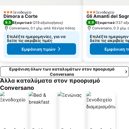
Ξενοδοχείο
Ξενοδοχείο
3 Αστέρια
3 Αστέρια
Dimora a Corte
Gli Amanti del Sog
9,5
8,9
Εξαιρετικό
(
219 αξιολογήσεις
)
Εξαιρετικό
(
137 αξ
Conversano, 0.1 χλμ. από: Κέντρο πόλης
Conversano, 0.3 χλμ.
Επιλέξτε ημερομηνίες, για να
Επιλέξτε ημερομηνί
δείτε τις ακριβείς τιμές
δείτε τις ακριβείς τ
Εμφάνιση τιμών
Εμφάνιση τ
Εμφάνιση όλων των καταλυμάτων στον προορισμό
Conversano
Άλλα καταλύματα στον προορισμό
Conversano