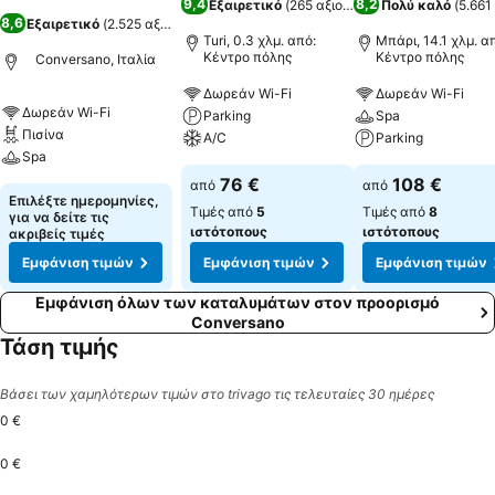
9,4
8,2
Εξαιρετικό
(
265 αξιολογήσεις
Πολύ καλό
)
(
5.661
8,6
Εξαιρετικό
(
2.525 αξιολογήσεις
)
Turi, 0.3 χλμ. από:
Μπάρι, 14.1 χλμ. α
Κέντρο πόλης
Κέντρο πόλης
Conversano, Ιταλία
Δωρεάν Wi-Fi
Δωρεάν Wi-Fi
Δωρεάν Wi-Fi
Parking
Spa
Πισίνα
A/C
Parking
Spa
76 €
108 €
από
από
Επιλέξτε ημερομηνίες,
Τιμές από
5
Τιμές από
8
για να δείτε τις
ιστότοπους
ιστότοπους
ακριβείς τιμές
Εμφάνιση τιμών
Εμφάνιση τιμών
Εμφάνιση τιμών
Εμφάνιση όλων των καταλυμάτων στον προορισμό
Conversano
Τάση τιμής
Βάσει των χαμηλότερων τιμών στο trivago τις τελευταίες 30 ημέρες
0 €
0 €