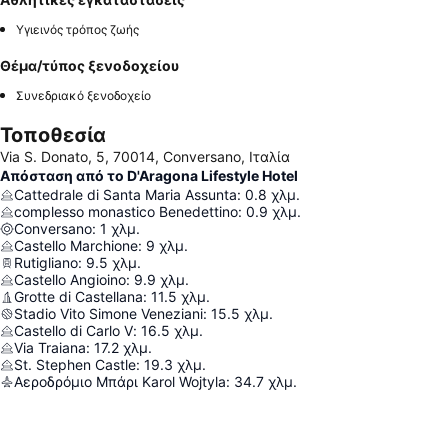
Υγιεινός τρόπος ζωής
Θέμα/τύπος ξενοδοχείου
Συνεδριακό ξενοδοχείο
Τοποθεσία
Via S. Donato, 5, 70014, Conversano, Ιταλία
Απόσταση από το D'Aragona Lifestyle Hotel
Cattedrale di Santa Maria Assunta
:
0.8
χλμ.
complesso monastico Benedettino
:
0.9
χλμ.
Conversano
:
1
χλμ.
Castello Marchione
:
9
χλμ.
Rutigliano
:
9.5
χλμ.
Castello Angioino
:
9.9
χλμ.
Grotte di Castellana
:
11.5
χλμ.
Stadio Vito Simone Veneziani
:
15.5
χλμ.
Castello di Carlo V
:
16.5
χλμ.
Via Traiana
:
17.2
χλμ.
St. Stephen Castle
:
19.3
χλμ.
Αεροδρόμιο Μπάρι Karol Wojtyla
:
34.7
χλμ.