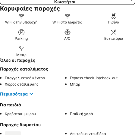
Κωστήτσι
Κορυφαίες παροχές
WiFi στην υποδοχή
WiFi στα δωμάτια
Πισίνα
Parking
A/C
Εστιατόριο
Μπαρ
Όλες οι παροχές
Παροχές καταλύματος
Επαγγελματικό κέντρο
Express check-in/check-out
Χώρος στάθμευσης
Μπαρ
Περισσότερα
Για παιδιά
Κρεβατάκι μωρού
Παιδική χαρά
Παροχές δωματίου
Λουτρό με ντουζιέρα