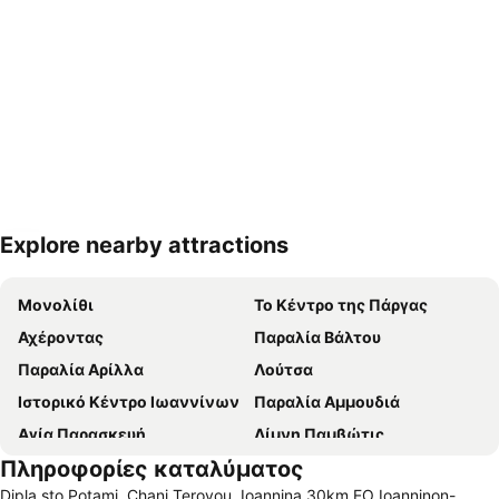
Explore nearby attractions
Ανάπτυξη χάρτη
Μονολίθι
Το Κέντρο της Πάργας
Αχέροντας
Παραλία Βάλτου
Παραλία Αρίλλα
Λούτσα
Ιστορικό Κέντρο Ιωαννίνων
Παραλία Αμμουδιά
Αγία Παρασκευή
Λίμνη Παμβώτις
Πληροφορίες καταλύματος
Καστροσυκιά
Κυανή Ακτή
Dipla sto Potami, Chani Terovou, Ioannina 30km EO Ioanninon-
Παραλία Πίσω Κρυονερίου
Μύτικας