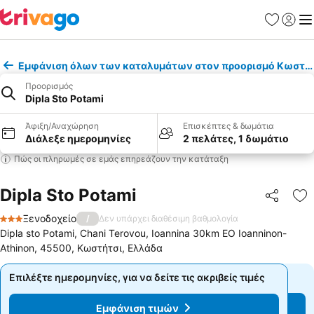
Αγαπημέν
Σύνδε
Με
Εμφάνιση όλων των καταλυμάτων στον προορισμό Κωστή
Προορισμός
Dipla Sto Potami
Άφιξη/Αναχώρηση
Επισκέπτες & δωμάτια
Διάλεξε ημερομηνίες
2 πελάτες, 1 δωμάτιο
Πώς οι πληρωμές σε εμάς επηρεάζουν την κατάταξη
Dipla Sto Potami
Κοινοποί
Πρ
Ξενοδοχείο
/
Δεν υπάρχει διαθέσιμη βαθμολογία
3 Αστέρια
Dipla sto Potami, Chani Terovou, Ioannina 30km EO Ioanninon-
Athinon, 45500, Κωστήτσι, Ελλάδα
Επιλέξτε ημερομηνίες, για να δείτε τις ακριβείς τιμές
Επιλέξτε ημερομηνίες, για να δείτε τις ακριβείς τιμές
Εμφάνιση τιμών
Εμφάνιση τιμών