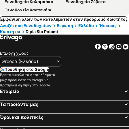
Ξενοδοχεία Καλαμπάκα
Ξενοδοχεία Σύβοτα
Ξενοδοχεία Καρπενήσι
Εμφάνιση όλων των καταλυμάτων στον προορισμό Κωστήτσι
Αναζήτηση Ξενοδοχείων
Ευρώπη
Ελλάδα
Ήπειρος
Κωστήτσι
Dipla Sto Potami
Facebook
Twitter
Insta
Yo
Επιλογή χώρας
Προσθήκη στο Google
Βρείτε εύκολα τα αποτελέσματά
μας: προσθέστε το trivago ως
προτιμώμενη πηγή στο Google.
Εταιρεία
Τα προϊόντα μας
Όροι και πολιτικές