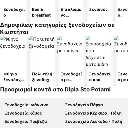
Ξενοδοχεί
Bed &
Επιπλωμέ
Ξενώνας
Ξενο
ο
breakfast
νο
ο
διαμέρισμ
διαμ
Δημοφιλείς κατηγορίες ξενοδοχείων σε
α
άτω
Κωστήτσι
Φθηνά
Πολυτελή
Ξενοδοχεί
Ξενοδοχεί
Ξενο
ξενοδοχεί
ξενοδοχεί
α με
α που
α με
α
α
πισίνες
δέχονται
Προορισμοί κοντά στο Dipla Sto Potami
κατοικίδι
α
Ξενοδοχεία Ιωάννινα
Ξενοδοχεία Πάργα
Ξενοδοχεία Κάβος
Ξενοδοχεία Κέρκυρα - Πόλη
Ξενοδοχεία Πρέβεζα
Ξενοδοχεία Λευκάδα - Πόλη