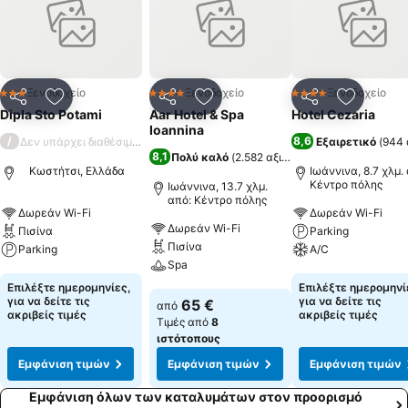
Ξενοδοχείο
Ξενοδοχείο
Ξενοδοχείο
3 Αστέρια
4 Αστέρια
4 Αστέρια
Κοινοποίηση
Προσθήκη στα αγαπημένα
Κοινοποίηση
Προσθήκη στα αγαπημένα
Κοινοποίηση
Προσθήκ
Dipla Sto Potami
Aar Hotel & Spa
Hotel Cezaria
Ioannina
/
8,6
Δεν υπάρχει διαθέσιμη βαθμολογία
Εξαιρετικό
(
944 
8,1
Πολύ καλό
(
2.582 αξιολογήσεις
)
Κωστήτσι, Ελλάδα
Ιωάννινα, 8.7 χλμ.
Κέντρο πόλης
Ιωάννινα, 13.7 χλμ.
από: Κέντρο πόλης
Δωρεάν Wi-Fi
Δωρεάν Wi-Fi
Δωρεάν Wi-Fi
Πισίνα
Parking
Πισίνα
Parking
A/C
Spa
Εμφάνιση τιμών
Εμφάνιση τιμών
Επιλέξτε ημερομηνίες,
Επιλέξτε ημερομηνί
Εμφάνιση τιμών
για να δείτε τις
για να δείτε τις
65 €
από
ακριβείς τιμές
ακριβείς τιμές
Τιμές από
8
ιστότοπους
Εμφάνιση τιμών
Εμφάνιση τιμών
Εμφάνιση τιμών
Εμφάνιση όλων των καταλυμάτων στον προορισμό