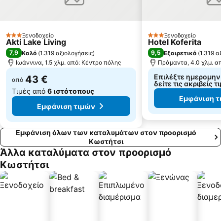
Τεχνητή Λίμνη Πηγών Αώου
Αρχαιολογικό Μουσείο Ιωαννίνων
Παραδοσιακός Οικισμός Σουλίου
Ο Πλάτανος της Άρτας
Ξενοδοχείο
Ξενοδοχείο
Παραδοσιακός Οικισμός Ζαλόγγου
Φετιχιέ Τζαμί
3 Αστέρια
3 Αστέρια
Akti Lake Living
Hotel Koferita
7,9
9,5
Καλό
(
1.319 αξιολογήσεις
)
Εξαιρετικό
(
1.319 α
Ιωάννινα, 1.5 χλμ. από: Κέντρο πόλης
Πράμαντα, 4.0 χλμ. α
Επιλέξτε ημερομηνί
43 €
από
δείτε τις ακριβείς τ
Τιμές από
6 ιστότοπους
Εμφάνιση τ
Εμφάνιση τιμών
Εμφάνιση όλων των καταλυμάτων στον προορισμό
Κωστήτσι
Άλλα καταλύματα στον προορισμό
Κωστήτσι