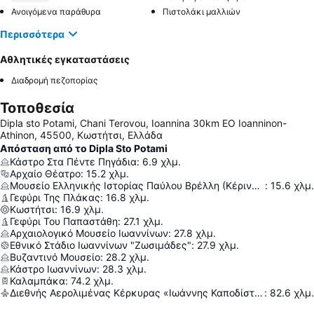
Ανοιγόμενα παράθυρα
Πιστολάκι μαλλιών
Περισσότερα
Αθλητικές εγκαταστάσεις
Διαδρομή πεζοπορίας
Τοποθεσία
Dipla sto Potami, Chani Terovou, Ioannina 30km EO Ioanninon-
Athinon, 45500, Κωστήτσι, Ελλάδα
Απόσταση από το Dipla Sto Potami
Κάστρο Στα Πέντε Πηγάδια
:
6.9
χλμ.
Αρχαίο Θέατρο
:
15.2
χλμ.
Μουσείο Ελληνικής Ιστορίας Παύλου Βρέλλη (Κέρινων Ομοιωμάτων)
:
15.6
χλμ.
Γεφύρι Της Πλάκας
:
16.8
χλμ.
Κωστήτσι
:
16.9
χλμ.
Γεφύρι Του Παπαστάθη
:
27.1
χλμ.
Αρχαιολογικό Μουσείο Ιωαννίνων
:
27.8
χλμ.
Εθνικό Στάδιο Ιωαννίνων "Ζωσιμάδες"
:
27.9
χλμ.
Βυζαντινό Μουσείο
:
28.2
χλμ.
Κάστρο Ιωαννίνων
:
28.3
χλμ.
Καλαμπάκα
:
74.2
χλμ.
Διεθνής Αερολιμένας Κέρκυρας «Ιωάννης Καποδίστριας»
:
82.6
χλμ.