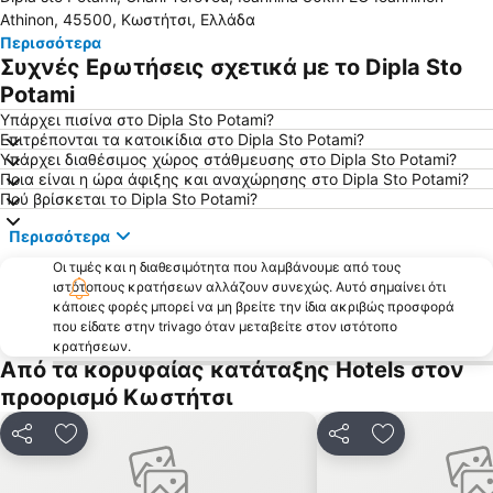
Athinon, 45500, Κωστήτσι, Ελλάδα
Παραλία Σαρακίνικο
Κανάλι
Περισσότερα
Συχνές Ερωτήσεις σχετικά με το Dipla Sto
Ανήλιο Χιονοδρομικό Κέντρο
Λιμένας Πάργας
Potami
Λυγιά
Αρτολιθιά
Υπάρχει πισίνα στο Dipla Sto Potami?
Πλατεία Κιλκίς
Κάστρο Ιωαννίνων
Επιτρέπονται τα κατοικίδια στο Dipla Sto Potami?
Υπάρχει διαθέσιμος χώρος στάθμευσης στο Dipla Sto Potami?
Αρίλλας
Μέτσοβο Χιονοδρομικό Κέντρο
Ποια είναι η ώρα άφιξης και αναχώρησης στο Dipla Sto Potami?
Μέγα Ντράφι
Σπήλαιο Περάματος
Πού βρίσκεται το Dipla Sto Potami?
Τα Μονοπάτια των Τζουμέρκων
Καραβοστάσι
Περισσότερα
Διεθνές Αεροδρόμιο Ιωαννίνων
Κρυονέρι
Οι τιμές και η διαθεσιμότητα που λαμβάνουμε από τους
Λύχνος
ΚΤΕΛ Πάργας
ιστότοπους κρατήσεων αλλάζουν συνεχώς. Αυτό σημαίνει ότι
κάποιες φορές μπορεί να μη βρείτε την ίδια ακριβώς προσφορά
Εθνικό Στάδιο Ζωσιμάδες
Νησάκι Παναγιάς
που είδατε στην trivago όταν μεταβείτε στον ιστότοπο
κρατήσεων.
Νησί - Ιστορικός και Παραδοσιακός Τόπος
Πράπα Μάλι
Από τα κορυφαίας κατάταξης Hotels στον
Αρχαία Νικόπολη
Κατώγι Αβέρωφ
προορισμό Κωστήτσι
Κερέντζα
Ηπειρώτικα
Κοινοποίηση
Προσθήκη στα αγαπημένα
Κοινοποίηση
Προσθήκη στ
Ζάβια
Παραδοσιακός Οικισμός Καλαρρυτών
Σπήλαιο Ανεμότρυπα
Προκυμαία Λίμνης