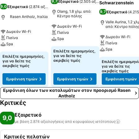
9,7
Εξαιρετικό
(
2.505 αξιολογήσεις
)
Schwarzenstein
9,0
Εξαιρετικό
(
2.874 αξιολογήσεις
)
Olang, 1.8 χλμ. από:
9,7
Εξαιρετικό
(
4.215
Κέντρο πόλης
Rasen Antholz, Ιταλία
Valle Aurina, 1.2 χλ
Δωρεάν Wi-Fi
από: Κέντρο πόλη
Δωρεάν Wi-Fi
Πισίνα
Δωρεάν Wi-Fi
Πισίνα
Spa
Πισίνα
Spa
Spa
Επιλέξτε ημερομηνίες,
για να δείτε τις
Επιλέξτε ημερομηνίες,
ακριβείς τιμές
για να δείτε τις
Επιλέξτε ημερομηνί
ακριβείς τιμές
για να δείτε τις
ακριβείς τιμές
Εμφάνιση τιμών
Εμφάνιση τιμών
Εμφάνιση τιμών
Εμφάνιση όλων των καταλυμάτων στον προορισμό Rasen
Antholz
Κριτικές
Εξαιρετικό
9,0
με βάση 2.874 αξιολογήσεις από κορυφαίους
ιστότοπους
Κριτικές πελατών