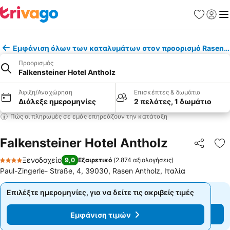
Αγαπημέν
Σύνδε
Με
Εμφάνιση όλων των καταλυμάτων στον προορισμό Rasen A
Προορισμός
Falkensteiner Hotel Antholz
Άφιξη/Αναχώρηση
Επισκέπτες & δωμάτια
Διάλεξε ημερομηνίες
2 πελάτες, 1 δωμάτιο
Πώς οι πληρωμές σε εμάς επηρεάζουν την κατάταξη
Falkensteiner Hotel Antholz
Κοινοποί
Πρ
Ξενοδοχείο
9,0
Εξαιρετικό
(
2.874 αξιολογήσεις
)
4 Αστέρια
Paul-Zingerle- Straße, 4, 39030, Rasen Antholz, Ιταλία
Επιλέξτε ημερομηνίες, για να δείτε τις ακριβείς τιμές
Επιλέξτε ημερομηνίες, για να δείτε τις ακριβείς τιμές
Εμφάνιση τιμών
Εμφάνιση τιμών