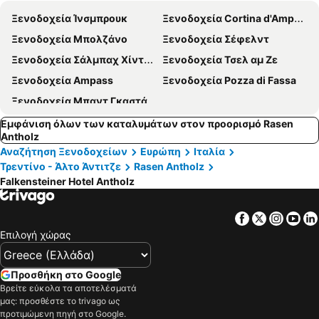
Ξενοδοχεία Ίνσμπρουκ
Ξενοδοχεία Cortina d'Ampezzo
Ξενοδοχεία Μπολζάνο
Ξενοδοχεία Σέφελντ
Ξενοδοχεία Σάλμπαχ Χίντεργκλεμ
Ξενοδοχεία Τσελ αμ Ζε
Ξενοδοχεία Ampass
Ξενοδοχεία Pozza di Fassa
Ξενοδοχεία Μπαντ Γκαστάιν
Εμφάνιση όλων των καταλυμάτων στον προορισμό Rasen
Antholz
Αναζήτηση Ξενοδοχείων
Ευρώπη
Ιταλία
Τρεντίνο - Άλτο Άντιτζε
Rasen Antholz
Falkensteiner Hotel Antholz
Facebook
Twitter
Insta
Yo
Επιλογή χώρας
Προσθήκη στο Google
Βρείτε εύκολα τα αποτελέσματά
μας: προσθέστε το trivago ως
προτιμώμενη πηγή στο Google.