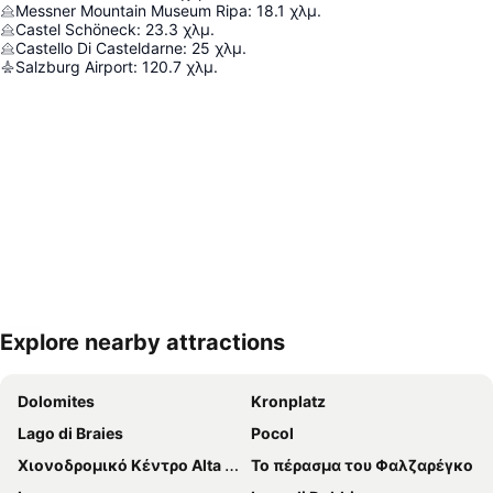
Messner Mountain Museum Ripa
:
18.1
χλμ.
Castel Schöneck
:
23.3
χλμ.
Castello Di Casteldarne
:
25
χλμ.
Salzburg Airport
:
120.7
χλμ.
Explore nearby attractions
Ανάπτυξη χάρτη
Dolomites
Kronplatz
Lago di Braies
Pocol
Χιονοδρομικό Κέντρο Alta Badia
Το πέρασμα του Φαλζαρέγκο