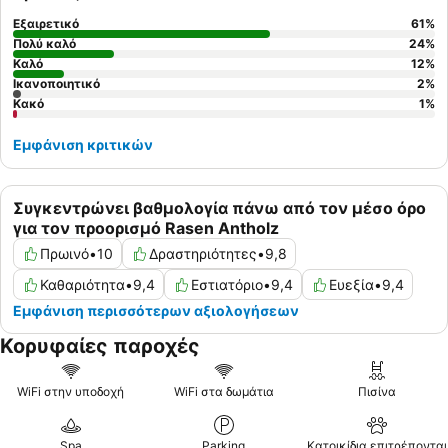
Εξαιρετικό
61
%
Πολύ καλό
24
%
Καλό
12
%
Ικανοποιητικό
2
%
Κακό
1
%
Εμφάνιση κριτικών
Συγκεντρώνει βαθμολογία πάνω από τον μέσο όρο
για τον προορισμό Rasen Antholz
Πρωινό
•
10
Δραστηριότητες
•
9,8
Καθαριότητα
•
9,4
Εστιατόριο
•
9,4
Ευεξία
•
9,4
Εμφάνιση περισσότερων αξιολογήσεων
Κορυφαίες παροχές
WiFi στην υποδοχή
WiFi στα δωμάτια
Πισίνα
Spa
Parking
Κατοικίδια επιτρέπονται