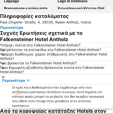
Lappago
Lago di Dobbiaco
Bressanone a prima vista
Χιονοδρομικό Κέντρο Gletscher Hintertux
Πληροφορίες καταλύματος
Σέλλα Ρόντα
Paul-Zingerle- Straße, 4, 39030, Rasen Antholz, Ιταλία
Περισσότερα
Συχνές Ερωτήσεις σχετικά με το
Falkensteiner Hotel Antholz
Υπάρχει πισίνα στο Falkensteiner Hotel Antholz?
Επιτρέπονται τα κατοικίδια στο Falkensteiner Hotel Antholz?
Υπάρχει διαθέσιμος χώρος στάθμευσης στο Falkensteiner Hotel
Antholz?
Πού βρίσκεται το Falkensteiner Hotel Antholz?
Ποια δημοφιλή αξιοθέατα βρίσκονται κοντά στο Falkensteiner
Hotel Antholz?
Περισσότερα
Οι τιμές και η διαθεσιμότητα που λαμβάνουμε από τους
ιστότοπους κρατήσεων αλλάζουν συνεχώς. Αυτό σημαίνει ότι
κάποιες φορές μπορεί να μη βρείτε την ίδια ακριβώς προσφορά
που είδατε στην trivago όταν μεταβείτε στον ιστότοπο
κρατήσεων.
Από τα κορυφαίας κατάταξης Hotels στον