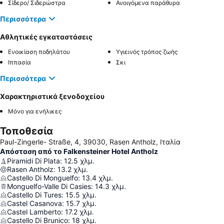
Σίδερο/ Σιδερώστρα
Ανοιγόμενα παράθυρα
Περισσότερα
Αθλητικές εγκαταστάσεις
Ενοικίαση ποδηλάτου
Υγιεινός τρόπος ζωής
Ιππασία
Σκι
Περισσότερα
Χαρακτηριστικά ξενοδοχείου
Μόνο για ενήλικες
Τοποθεσία
Paul-Zingerle- Straße, 4, 39030, Rasen Antholz, Ιταλία
Απόσταση από το Falkensteiner Hotel Antholz
Piramidi Di Plata
:
12.5
χλμ.
Rasen Antholz
:
13.2
χλμ.
Castello Di Monguelfo
:
13.4
χλμ.
Monguelfo-Valle Di Casies
:
14.3
χλμ.
Castello Di Tures
:
15.5
χλμ.
Castel Casanova
:
15.7
χλμ.
Castel Lamberto
:
17.2
χλμ.
Castello Di Brunico
:
18
χλμ.