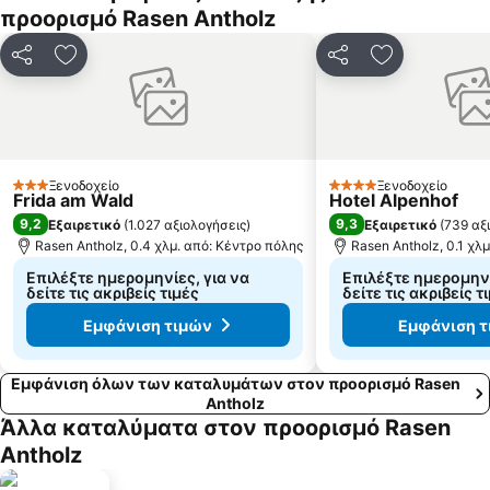
προορισμό Rasen Antholz
Κοινοποίηση
Προσθήκη στα αγαπημένα
Κοινοποίηση
Προσθήκη σ
Ξενοδοχείο
Ξενοδοχείο
3 Αστέρια
4 Αστέρια
Frida am Wald
Hotel Alpenhof
9,2
9,3
Εξαιρετικό
(
1.027 αξιολογήσεις
)
Εξαιρετικό
(
739 αξ
Rasen Antholz, 0.4 χλμ. από: Κέντρο πόλης
Rasen Antholz, 0.1 χλ
Επιλέξτε ημερομηνίες, για να
Επιλέξτε ημερομηνί
δείτε τις ακριβείς τιμές
δείτε τις ακριβείς τ
Εμφάνιση τιμών
Εμφάνιση 
Εμφάνιση όλων των καταλυμάτων στον προορισμό Rasen
Antholz
Άλλα καταλύματα στον προορισμό Rasen
Antholz