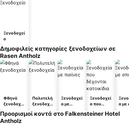
Ξενοδοχεί
ο
Δημοφιλείς κατηγορίες ξενοδοχείων σε
Rasen Antholz
Φθηνά
Πολυτελή
Ξενοδοχεί
Ξενοδοχεί
Ξενο
ξενοδοχεί
ξενοδοχεί
α με
α που
α με
α
α
πισίνες
δέχονται
Προορισμοί κοντά στο Falkensteiner Hotel
κατοικίδι
Antholz
α