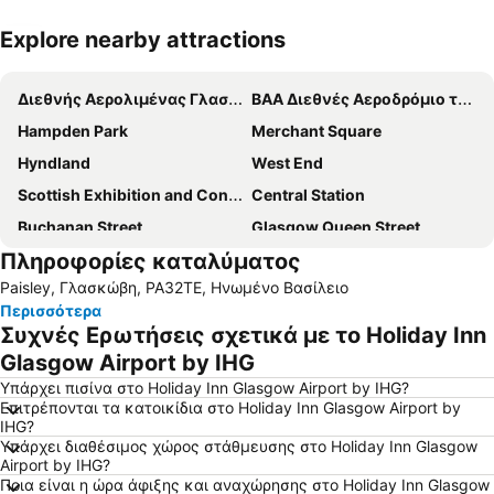
Explore nearby attractions
Ανάπτυξη χάρτη
Διεθνής Αερολιμένας Γλασκώβης
ΒΑΑ Διεθνές Αεροδρόμιο της Γλασκώβης
Hampden Park
Merchant Square
Hyndland
West End
Scottish Exhibition and Conference Centre
Central Station
Buchanan Street
Glasgow Queen Street
Πληροφορίες καταλύματος
Kelvingrove Park
Shawlands
Paisley, Γλασκώβη, PA32TE, Ηνωμένο Βασίλειο
Bellahouston
Crosshill
Περισσότερα
Riddrie
Glasgow Green
Συχνές Ερωτήσεις σχετικά με το Holiday Inn
Glasgow Airport by IHG
Υπάρχει πισίνα στο Holiday Inn Glasgow Airport by IHG?
Επιτρέπονται τα κατοικίδια στο Holiday Inn Glasgow Airport by
IHG?
Υπάρχει διαθέσιμος χώρος στάθμευσης στο Holiday Inn Glasgow
Airport by IHG?
Ποια είναι η ώρα άφιξης και αναχώρησης στο Holiday Inn Glasgow