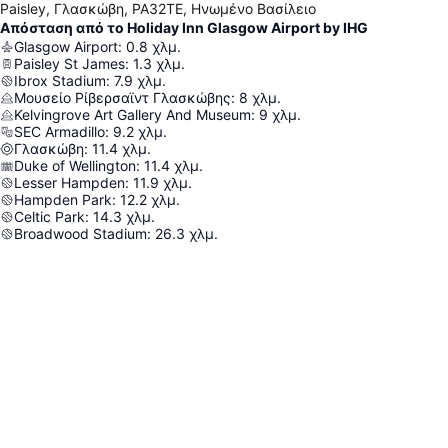
Paisley, Γλασκώβη, PA32TE, Ηνωμένο Βασίλειο
Απόσταση από το Holiday Inn Glasgow Airport by IHG
Glasgow Airport
:
0.8
χλμ.
Paisley St James
:
1.3
χλμ.
Ibrox Stadium
:
7.9
χλμ.
Μουσείο Ρίβερσαϊντ Γλασκώβης
:
8
χλμ.
Kelvingrove Art Gallery And Museum
:
9
χλμ.
SEC Armadillo
:
9.2
χλμ.
Γλασκώβη
:
11.4
χλμ.
Duke of Wellington
:
11.4
χλμ.
Lesser Hampden
:
11.9
χλμ.
Hampden Park
:
12.2
χλμ.
Celtic Park
:
14.3
χλμ.
Broadwood Stadium
:
26.3
χλμ.