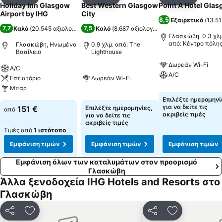
Κοινοποίηση
Προσθήκη στα αγαπημένα
Κοινοποίηση
Προσθήκη στα αγαπημένα
Κοινοποίηση
Προσθήκ
Holiday Inn Glasgow
Best Western Glasgow
Point A Hotel Gla
Airport by IHG
City
8,5
Εξαιρετικό
(
13.51
7,7
7,5
Καλό
(
20.545 αξιολογήσεις
)
Καλό
(
8.687 αξιολογήσεις
)
Γλασκώβη, 0.3 χλμ
από: Κέντρο πόλη
Γλασκώβη, Ηνωμένο
0.9 χλμ. από: The
Βασίλειο
Lighthouse
Δωρεάν Wi-Fi
A/C
A/C
Εστιατόριο
Δωρεάν Wi-Fi
Μπαρ
Επιλέξτε ημερομηνί
για να δείτε τις
151 €
Επιλέξτε ημερομηνίες,
από
ακριβείς τιμές
για να δείτε τις
ακριβείς τιμές
Τιμές από
1 ιστότοπο
Εμφάνιση τιμών
Εμφάνιση τιμών
Εμφάνιση τιμών
Εμφάνιση όλων των καταλυμάτων στον προορισμό
Γλασκώβη
Άλλα ξενοδοχεία IHG Hotels and Resorts στο
Γλασκώβη
Κοινοποίηση
Προσθήκη στα αγαπημένα
Κοινοποίηση
Προσθήκη στ