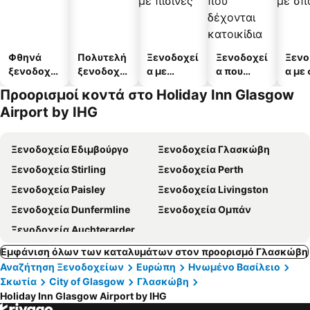
Φθηνά
Πολυτελή
Ξενοδοχεί
Ξενοδοχεί
Ξενο
ξενοδοχεί
ξενοδοχεί
α με
α που
α με
α
α
πισίνες
δέχονται
Προορισμοί κοντά στο Holiday Inn Glasgow
κατοικίδι
Airport by IHG
α
Ξενοδοχεία Εδιμβούργο
Ξενοδοχεία Γλασκώβη
Ξενοδοχεία Stirling
Ξενοδοχεία Perth
Ξενοδοχεία Paisley
Ξενοδοχεία Livingston
Ξενοδοχεία Dunfermline
Ξενοδοχεία Ομπάν
Ξενοδοχεία Auchterarder
Εμφάνιση όλων των καταλυμάτων στον προορισμό Γλασκώβη
Αναζήτηση Ξενοδοχείων
Ευρώπη
Ηνωμένο Βασίλειο
Σκωτία
City of Glasgow
Γλασκώβη
Holiday Inn Glasgow Airport by IHG