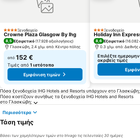
Ξενοδοχείο
Ξενοδοχείο
4 Αστέρια
3 Αστέρια
Crowne Plaza Glasgow By Ihg
Holiday Inn Expres
8,5
8,6
Εξαιρετικό
(
17.928 αξιολογήσεις
)
Εξαιρετικό
(
16.082 
Γλασκώβη, 2.4 χλμ. από: Κέντρο πόλης
0.3 χλμ. από: Διεθνή
Επιλέξτε ημερομηνίε
152 €
από
ακριβείς τιμές
Τιμές από
1 ιστότοπο
Εμφάν
Εμφάνιση τιμών
Συχνές Ερωτήσεις για τον προορισμό Γλασ
Πόσα ξενοδοχεία IHG Hotels and Resorts υπάρχουν στο Γλασκώβη;
Πόσο κοστίζουν συνήθως τα ξενοδοχεία IHG Hotels and Resorts
στο Γλασκώβη;
Περισσότερα
Τάση τιμής
Βάσει των χαμηλότερων τιμών στο trivago τις τελευταίες 30 ημέρες