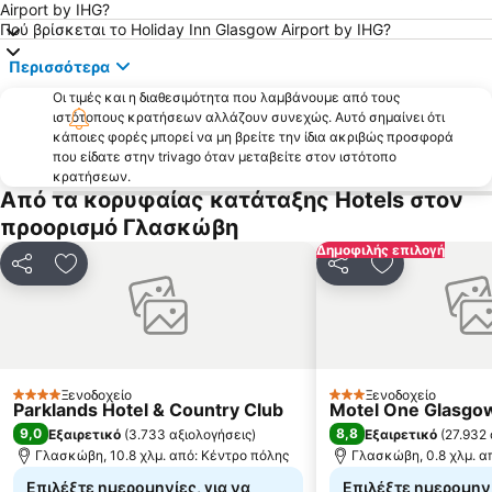
Airport by IHG?
Πού βρίσκεται το Holiday Inn Glasgow Airport by IHG?
Περισσότερα
Οι τιμές και η διαθεσιμότητα που λαμβάνουμε από τους
ιστότοπους κρατήσεων αλλάζουν συνεχώς. Αυτό σημαίνει ότι
κάποιες φορές μπορεί να μη βρείτε την ίδια ακριβώς προσφορά
που είδατε στην trivago όταν μεταβείτε στον ιστότοπο
κρατήσεων.
Από τα κορυφαίας κατάταξης Hotels στον
προορισμό Γλασκώβη
Δημοφιλής επιλογή
Κοινοποίηση
Προσθήκη στα αγαπημένα
Κοινοποίηση
Προσθήκη στ
Ξενοδοχείο
Ξενοδοχείο
4 Αστέρια
3 Αστέρια
Parklands Hotel & Country Club
Motel One Glasgo
9,0
8,8
Εξαιρετικό
(
3.733 αξιολογήσεις
)
Εξαιρετικό
(
27.932 
Γλασκώβη, 10.8 χλμ. από: Κέντρο πόλης
Γλασκώβη, 0.8 χλμ. α
Επιλέξτε ημερομηνίες, για να
Επιλέξτε ημερομηνί