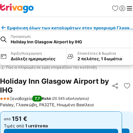
Αγαπημέν
Σύνδε
Με
Εμφάνιση όλων των καταλυμάτων στον προορισμό Γλασκ
Προορισμός
Holiday Inn Glasgow Airport by IHG
Άφιξη/Αναχώρηση
Επισκέπτες & δωμάτια
Διάλεξε ημερομηνίες
2 πελάτες, 1 δωμάτιο
Πώς οι πληρωμές σε εμάς επηρεάζουν την κατάταξη
Holiday Inn Glasgow Airport by
IHG
Κοινοποί
Πρ
Ξενοδοχείο
7,7
Καλό
(
20.545 αξιολογήσεις
)
3 Αστέρια
Paisley, Γλασκώβη, PA32TE, Ηνωμένο Βασίλειο
151 €
151 €
από
από
Τιμές από
1 ιστότοπο
Τιμές από
1 ιστότοπο