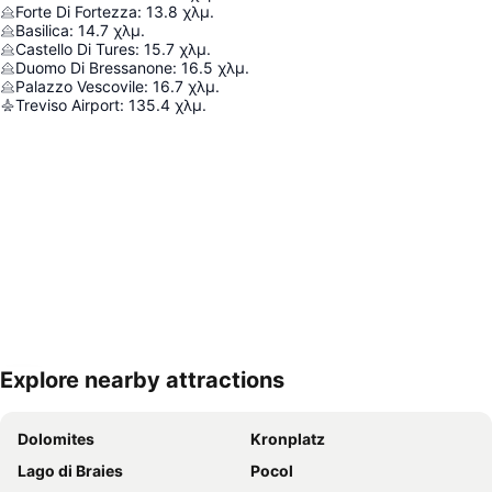
Forte Di Fortezza
:
13.8
χλμ.
Basilica
:
14.7
χλμ.
Castello Di Tures
:
15.7
χλμ.
Duomo Di Bressanone
:
16.5
χλμ.
Palazzo Vescovile
:
16.7
χλμ.
Treviso Airport
:
135.4
χλμ.
Explore nearby attractions
Ανάπτυξη χάρτη
Dolomites
Kronplatz
Lago di Braies
Pocol