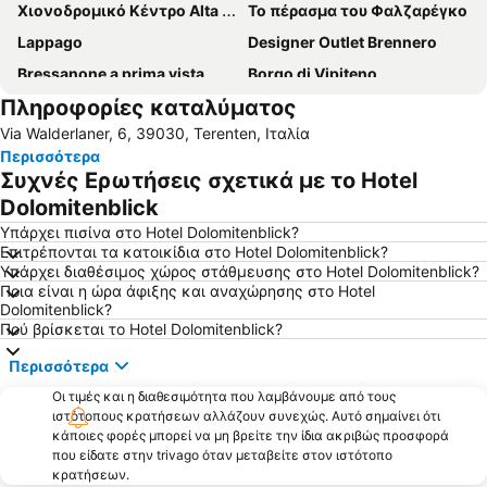
Χιονοδρομικό Κέντρο Alta Badia
Το πέρασμα του Φαλζαρέγκο
Lappago
Designer Outlet Brennero
Bressanone a prima vista
Borgo di Vipiteno
Πληροφορίες καταλύματος
Σέλλα Ρόντα
Χιονοδρομικό Κέντρο Gletscher Hintertux
Via Walderlaner, 6, 39030, Terenten, Ιταλία
Lago di Dobbiaco
Περισσότερα
Συχνές Ερωτήσεις σχετικά με το Hotel
Dolomitenblick
Υπάρχει πισίνα στο Hotel Dolomitenblick?
Επιτρέπονται τα κατοικίδια στο Hotel Dolomitenblick?
Υπάρχει διαθέσιμος χώρος στάθμευσης στο Hotel Dolomitenblick?
Ποια είναι η ώρα άφιξης και αναχώρησης στο Hotel
Dolomitenblick?
Πού βρίσκεται το Hotel Dolomitenblick?
Περισσότερα
Οι τιμές και η διαθεσιμότητα που λαμβάνουμε από τους
ιστότοπους κρατήσεων αλλάζουν συνεχώς. Αυτό σημαίνει ότι
κάποιες φορές μπορεί να μη βρείτε την ίδια ακριβώς προσφορά
που είδατε στην trivago όταν μεταβείτε στον ιστότοπο
κρατήσεων.