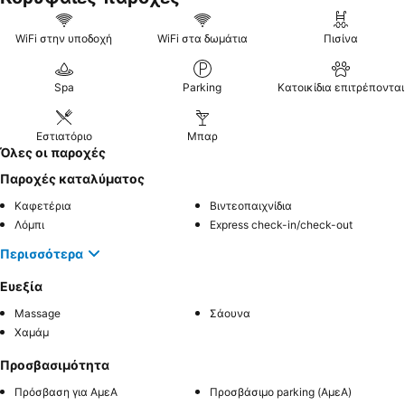
WiFi στην υποδοχή
WiFi στα δωμάτια
Πισίνα
Spa
Parking
Κατοικίδια επιτρέπονται
Εστιατόριο
Μπαρ
Όλες οι παροχές
Παροχές καταλύματος
Καφετέρια
Βιντεοπαιχνίδια
Λόμπι
Express check-in/check-out
Περισσότερα
Ευεξία
Massage
Σάουνα
Χαμάμ
Προσβασιμότητα
Πρόσβαση για ΑμεΑ
Προσβάσιμο parking (ΑμεΑ)