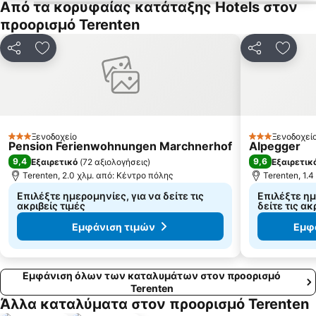
Από τα κορυφαίας κατάταξης Hotels στον
προορισμό Terenten
Κοινοποίηση
Προσθήκη στα αγαπημένα
Κοινοποίηση
Προσθ
Ξενοδοχείο
Ξενοδοχεί
3 Αστέρια
3 Αστέρια
Pension Ferienwohnungen Marchnerhof
Alpegger
9,4
9,6
Εξαιρετικό
(
72 αξιολογήσεις
)
Εξαιρετικ
Terenten, 2.0 χλμ. από: Κέντρο πόλης
Terenten, 1.
Επιλέξτε ημερομηνίες, για να δείτε τις
Επιλέξτε ημ
ακριβείς τιμές
δείτε τις ακ
Εμφάνιση τιμών
Εμφ
Εμφάνιση όλων των καταλυμάτων στον προορισμό
Terenten
Άλλα καταλύματα στον προορισμό Terenten