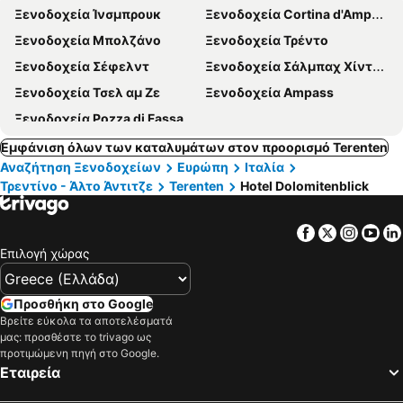
Ξενοδοχεία Ίνσμπρουκ
Ξενοδοχεία Cortina d'Ampezzo
Ξενοδοχεία Μπολζάνο
Ξενοδοχεία Τρέντο
Ξενοδοχεία Σέφελντ
Ξενοδοχεία Σάλμπαχ Χίντεργκλεμ
Ξενοδοχεία Τσελ αμ Ζε
Ξενοδοχεία Ampass
Ξενοδοχεία Pozza di Fassa
Εμφάνιση όλων των καταλυμάτων στον προορισμό Terenten
Αναζήτηση Ξενοδοχείων
Ευρώπη
Ιταλία
Τρεντίνο - Άλτο Άντιτζε
Terenten
Hotel Dolomitenblick
Facebook
Twitter
Insta
Yo
Επιλογή χώρας
Προσθήκη στο Google
Βρείτε εύκολα τα αποτελέσματά
μας: προσθέστε το trivago ως
προτιμώμενη πηγή στο Google.
Εταιρεία