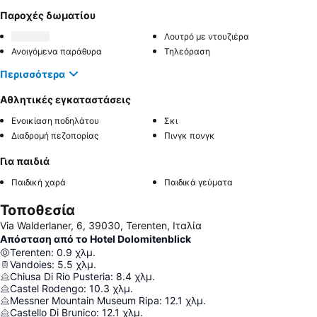
Παροχές δωματίου
Λουτρό με ντουζιέρα
Ανοιγόμενα παράθυρα
Τηλεόραση
Περισσότερα
Αθλητικές εγκαταστάσεις
Ενοικίαση ποδηλάτου
Σκι
Διαδρομή πεζοπορίας
Πινγκ πονγκ
Για παιδιά
Παιδική χαρά
Παιδικά γεύματα
Τοποθεσία
Via Walderlaner, 6, 39030, Terenten, Ιταλία
Απόσταση από το Hotel Dolomitenblick
Terenten
:
0.9
χλμ.
Vandoies
:
5.5
χλμ.
Chiusa Di Rio Pusteria
:
8.4
χλμ.
Castel Rodengo
:
10.3
χλμ.
Messner Mountain Museum Ripa
:
12.1
χλμ.
Castello Di Brunico
:
12.1
χλμ.