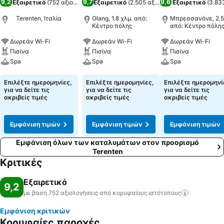
9,2
9,7
9,6
Εξαιρετικό
(
752 αξιολογήσεις
Εξαιρετικό
)
(
2.505 αξιολογήσεις
Εξαιρετικό
)
(
3.83
Terenten, Ιταλία
Olang, 1.8 χλμ. από:
Μπρεσσανόνε, 2.5
Κέντρο πόλης
από: Κέντρο πόλη
Δωρεάν Wi-Fi
Δωρεάν Wi-Fi
Δωρεάν Wi-Fi
Πισίνα
Πισίνα
Πισίνα
Spa
Spa
Spa
Εμφάνιση τιμών
Εμφάνιση τιμών
Εμφάνιση τιμών
Επιλέξτε ημερομηνίες,
Επιλέξτε ημερομηνίες,
Επιλέξτε ημερομηνί
για να δείτε τις
για να δείτε τις
για να δείτε τις
ακριβείς τιμές
ακριβείς τιμές
ακριβείς τιμές
Εμφάνιση τιμών
Εμφάνιση τιμών
Εμφάνιση τιμών
Εμφάνιση όλων των καταλυμάτων στον προορισμό
Terenten
Κριτικές
Εξαιρετικό
9,2
με βάση 752 αξιολογήσεις από κορυφαίους
ιστότοπους
Εμφάνιση κριτικών
Κορυφαίες παροχές