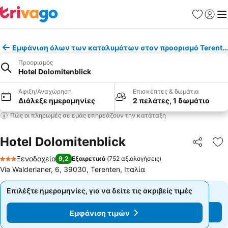
Αγαπημέν
Σύνδε
Με
Εμφάνιση όλων των καταλυμάτων στον προορισμό Terente
Προορισμός
Hotel Dolomitenblick
Άφιξη/Αναχώρηση
Επισκέπτες & δωμάτια
Διάλεξε ημερομηνίες
2 πελάτες, 1 δωμάτιο
Πώς οι πληρωμές σε εμάς επηρεάζουν την κατάταξη
Hotel Dolomitenblick
Κοινοποί
Πρ
Ξενοδοχείο
9,2
Εξαιρετικό
(
752 αξιολογήσεις
)
3 Αστέρια
Via Walderlaner, 6, 39030, Terenten, Ιταλία
Επιλέξτε ημερομηνίες, για να δείτε τις ακριβείς τιμές
Επιλέξτε ημερομηνίες, για να δείτε τις ακριβείς τιμές
Εμφάνιση τιμών
Εμφάνιση τιμών