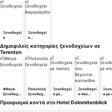
Ξενοδοχεί
Ξενοδοχεί
ο
ο
διαμερισμ
Δημοφιλείς κατηγορίες ξενοδοχείων σε
άτων
Terenten
Φθηνά
Πολυτελή
Ξενοδοχεί
Ξενοδοχεί
Ξενο
ξενοδοχεί
ξενοδοχεί
α με
α που
α με
α
α
πισίνες
δέχονται
Προορισμοί κοντά στο Hotel Dolomitenblick
κατοικίδι
α