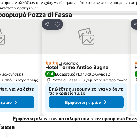
κρατήσεων αλλάζουν συνεχώς. Αυτό σημαίνει ότι κάποιες φορές μπορεί να μη 
ν ιστότοπο κρατήσεων.
οορισμό Pozza di Fassa
 αγαπημένα
Προσθήκη στα αγαπημένα
Κοινοποίηση
Κ
Ξενοδοχείο
4 Αστέρια
2
Hotel Terme Antico Bagno
9,4
αξιολογήσεις
)
Εξαιρετικό
(
1.078 αξιολογήσεις
)
λμ. από: Κέντρο πόλης
Pozza di Fassa, 0.8 χλμ. από: Κέντρο πόλης
ες, για να δείτε
Επιλέξτε ημερομηνίες, για να δείτε
τις ακριβείς τιμές
τιμών
Εμφάνιση τιμών
Εμφάνιση όλων των καταλυμάτων στον προορισμό Pozza
Fassa