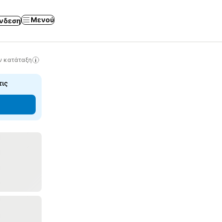
Μενού
νδεση
ν κατάταξη
τις