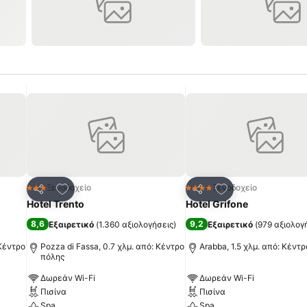
πημένα
Προσθήκη στα αγαπημένα
Προσθήκη στα α
Ξενοδοχείο
Ξενοδοχείο
3 Αστέρια
4 Αστέρια
Κοινοποίηση
Κοινοποίηση
Hotel Trento
Hotel Grifone
8,6
9,2
Εξαιρετικό
(
1.360 αξιολογήσεις
)
Εξαιρετικό
(
979 αξιολογ
 Κέντρο
Pozza di Fassa, 0.7 χλμ. από: Κέντρο
Arabba, 1.5 χλμ. από: Κέντ
πόλης
Δωρεάν Wi-Fi
Δωρεάν Wi-Fi
Πισίνα
Πισίνα
Spa
Spa