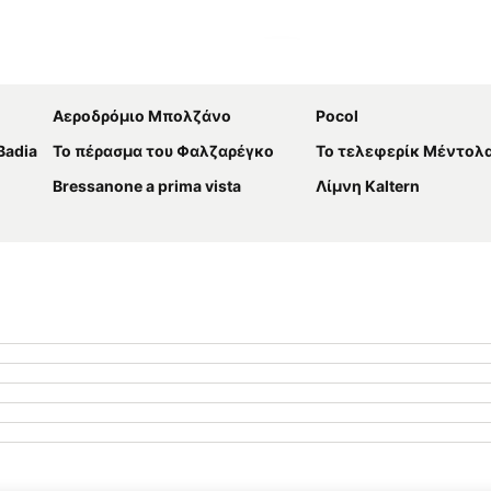
Ανάπτυξη χάρτη
Αεροδρόμιο Μπολζάνο
Pocol
Badia
Το πέρασμα του Φαλζαρέγκο
Το τελεφερίκ Μέντολ
Bressanone a prima vista
Λίμνη Kaltern
a