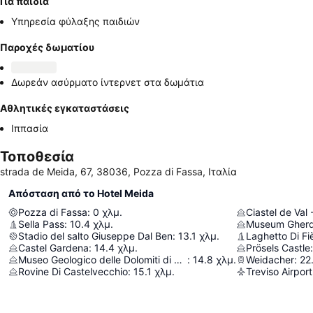
Για παιδιά
Υπηρεσία φύλαξης παιδιών
Παροχές δωματίου
Δωρεάν ασύρματο ίντερνετ στα δωμάτια
Αθλητικές εγκαταστάσεις
Ιππασία
Τοποθεσία
strada de Meida, 67, 38036, Pozza di Fassa, Ιταλία
Απόσταση από το Hotel Meida
Pozza di Fassa
:
0
χλμ.
Ciastel de Val
Sella Pass
:
10.4
χλμ.
Museum Gherd
Stadio del salto Giuseppe Dal Ben
:
13.1
χλμ.
Laghetto Di Fi
Castel Gardena
:
14.4
χλμ.
Prösels Castle
:
Museo Geologico delle Dolomiti di Predazzo
:
14.8
χλμ.
Weidacher
:
22
Rovine Di Castelvecchio
:
15.1
χλμ.
Treviso Airport