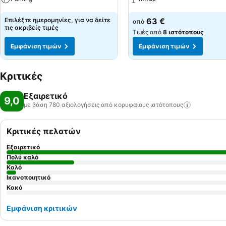
Εμφάνιση τιμών
Εμφάνιση τιμών
Επιλέξτε ημερομηνίες, για να δείτε
63 €
από
τις ακριβείς τιμές
Τιμές από
8 ιστότοπους
Εμφάνιση τιμών
Εμφάνιση τιμών
Κριτικές
Εξαιρετικό
9,0
με βάση 780 αξιολογήσεις από κορυφαίους
ιστότοπους
Κριτικές πελατών
Εξαιρετικό
Πολύ καλό
Καλό
Ικανοποιητικό
Κακό
Εμφάνιση κριτικών