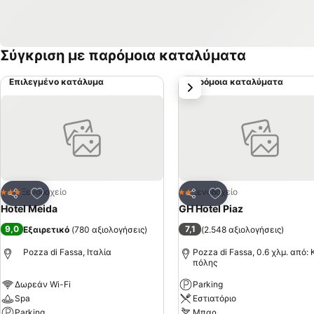
Σύγκριση με παρόμοια καταλύματα
Επιλεγμένο κατάλυμα
Παρόμοια καταλύματα
επόμενο
Προσθήκη στα αγαπημένα
Προσθήκη στα αγα
Ξενοδοχείο
Ξενοδοχείο
3 Αστέρια
2 Αστέρια
Κοινοποίηση
Κοινοποίηση
Hotel Meida
GH Hotel Piaz
9,0
7,1
Εξαιρετικό
(
780 αξιολογήσεις
)
(
2.548 αξιολογήσεις
)
Pozza di Fassa, Ιταλία
Pozza di Fassa, 0.6 χλμ. από:
πόλης
Δωρεάν Wi-Fi
Parking
Spa
Εστιατόριο
Parking
Μπαρ