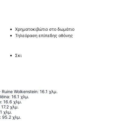
Χρηματοκιβώτιο στο δωμάτιο
Τηλεόραση επίπεδης οθόνης
Σκι
 - Ruine Wolkenstein
:
16.1
χλμ.
ëina
:
16.1
χλμ.
è
:
16.6
χλμ.
17.2
χλμ.
.1
χλμ.
:
95.2
χλμ.