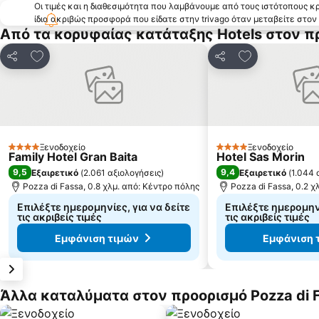
Οι τιμές και η διαθεσιμότητα που λαμβάνουμε από τους ιστότοπους 
ίδια ακριβώς προσφορά που είδατε στην trivago όταν μεταβείτε στο
Από τα κορυφαίας κατάταξης Hotels στον πρ
Προσθήκη στα αγαπημένα
Προσθήκη στα
Κοινοποίηση
Κοινοποίηση
Ξενοδοχείο
Ξενοδοχείο
4 Αστέρια
4 Αστέρια
Family Hotel Gran Baita
Hotel Sas Morin
9,5
9,4
Εξαιρετικό
(
2.061 αξιολογήσεις
)
Εξαιρετικό
(
1.044 
Pozza di Fassa, 0.8 χλμ. από: Κέντρο πόλης
Pozza di Fassa, 0.2 χ
Επιλέξτε ημερομηνίες, για να δείτε
Επιλέξτε ημερομηνί
τις ακριβείς τιμές
τις ακριβείς τιμές
Εμφάνιση τιμών
Εμφάνιση 
Άλλα καταλύματα στον προορισμό Pozza di 