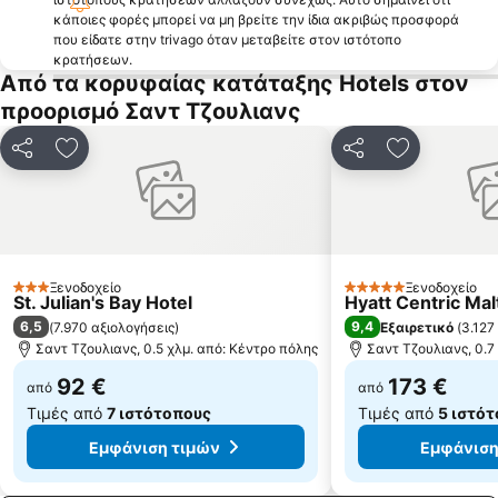
κάποιες φορές μπορεί να μη βρείτε την ίδια ακριβώς προσφορά
που είδατε στην trivago όταν μεταβείτε στον ιστότοπο
κρατήσεων.
Από τα κορυφαίας κατάταξης Hotels στον
προορισμό Σαντ Τζουλιανς
Κοινοποίηση
Προσθήκη στα αγαπημένα
Κοινοποίηση
Προσθήκη 
Ξενοδοχείο
Ξενοδοχείο
3 Αστέρια
5 Αστέρια
St. Julian's Bay Hotel
Hyatt Centric Mal
6,5
9,4
(
7.970 αξιολογήσεις
)
Εξαιρετικό
(
3.127
Σαντ Τζουλιανς, 0.5 χλμ. από: Κέντρο πόλης
Σαντ Τζουλιανς, 0.7
92 €
173 €
από
από
Τιμές από
7 ιστότοπους
Τιμές από
5 ιστό
Εμφάνιση τιμών
Εμφάνιση