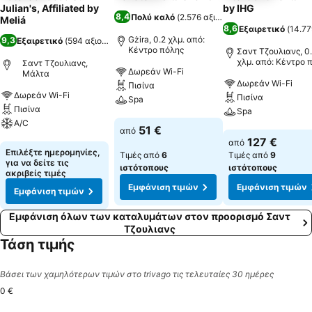
Julian's, Affiliated by
by IHG
8,4
Πολύ καλό
(
2.576 αξιολογήσεις
)
Meliá
8,6
Εξαιρετικό
(
14.77
Gżira, 0.2 χλμ. από:
9,3
Εξαιρετικό
(
594 αξιολογήσεις
)
Κέντρο πόλης
Σαντ Τζουλιανς, 0
χλμ. από: Κέντρο 
Σαντ Τζουλιανς,
Δωρεάν Wi-Fi
Μάλτα
Δωρεάν Wi-Fi
Πισίνα
Δωρεάν Wi-Fi
Πισίνα
Spa
Πισίνα
Spa
A/C
Εμφάνιση τιμών
51 €
από
Εμφάνιση τιμών
127 €
από
Εμφάνιση τιμών
Επιλέξτε ημερομηνίες,
Τιμές από
6
Τιμές από
9
για να δείτε τις
ιστότοπους
ιστότοπους
ακριβείς τιμές
Εμφάνιση τιμών
Εμφάνιση τιμών
Εμφάνιση τιμών
Εμφάνιση όλων των καταλυμάτων στον προορισμό Σαντ
Τζουλιανς
Τάση τιμής
Βάσει των χαμηλότερων τιμών στο trivago τις τελευταίες 30 ημέρες
0 €