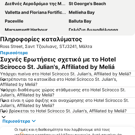
Διεθνές Αεροδρόμιο της Μάλτας
St George's Beach
Valletta and Floriana Fortifications
Mellieha Bay
Paceville
Balluta Bay
Marsamxett Harbour
Γαλάζια Λιμνοθάλασσα
Πληροφορίες καταλύματος
Grand Harbour Marina
San Anton Palace
Ross Street, Σαντ Τζουλιανς, STJ3241, Μάλτα
Ramla Bay
Περισσότερα
Συχνές Ερωτήσεις σχετικά με το Hotel
Scirocco St. Julian's, Affiliated by Meliá
Υπάρχει πισίνα στο Hotel Scirocco St. Julian's, Affiliated by Meliá?
Επιτρέπονται τα κατοικίδια στο Hotel Scirocco St. Julian's,
Affiliated by Meliá?
Υπάρχει διαθέσιμος χώρος στάθμευσης στο Hotel Scirocco St.
Julian's, Affiliated by Meliá?
Ποια είναι η ώρα άφιξης και αναχώρησης στο Hotel Scirocco St.
Julian's, Affiliated by Meliá?
Πού βρίσκεται το Hotel Scirocco St. Julian's, Affiliated by Meliá?
Περισσότερα
Οι τιμές και η διαθεσιμότητα που λαμβάνουμε από τους
ιστότοπους κρατήσεων αλλάζουν συνεχώς. Αυτό σημαίνει ότι