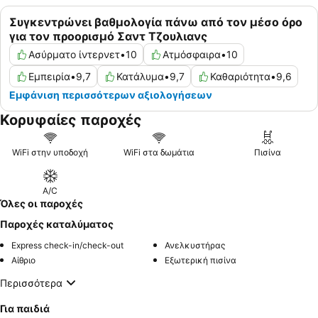
Συγκεντρώνει βαθμολογία πάνω από τον μέσο όρο
για τον προορισμό Σαντ Τζουλιανς
Ασύρματο ίντερνετ
•
10
Ατμόσφαιρα
•
10
Εμπειρία
•
9,7
Κατάλυμα
•
9,7
Καθαριότητα
•
9,6
Εμφάνιση περισσότερων αξιολογήσεων
Κορυφαίες παροχές
WiFi στην υποδοχή
WiFi στα δωμάτια
Πισίνα
A/C
Όλες οι παροχές
Παροχές καταλύματος
Express check-in/check-out
Ανελκυστήρας
Αίθριο
Εξωτερική πισίνα
Περισσότερα
Για παιδιά