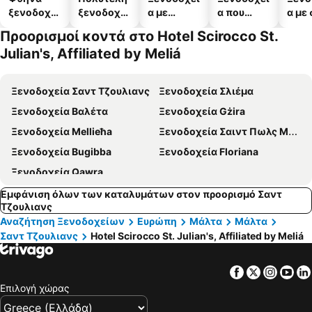
ξενοδοχεί
ξενοδοχεί
α με
α που
α με
α
α
πισίνες
δέχονται
Προορισμοί κοντά στο Hotel Scirocco St.
κατοικίδι
Julian's, Affiliated by Meliá
α
Ξενοδοχεία Σαντ Τζουλιανς
Ξενοδοχεία Σλιέμα
Ξενοδοχεία Βαλέτα
Ξενοδοχεία Gżira
Ξενοδοχεία Mellieħa
Ξενοδοχεία Σαιντ Πωλς Μπεϋ
Ξενοδοχεία Bugibba
Ξενοδοχεία Floriana
Ξενοδοχεία Qawra
Εμφάνιση όλων των καταλυμάτων στον προορισμό Σαντ
Τζουλιανς
Αναζήτηση Ξενοδοχείων
Ευρώπη
Μάλτα
Μάλτα
Σαντ Τζουλιανς
Hotel Scirocco St. Julian's, Affiliated by Meliá
Facebook
Twitter
Insta
Yo
Επιλογή χώρας