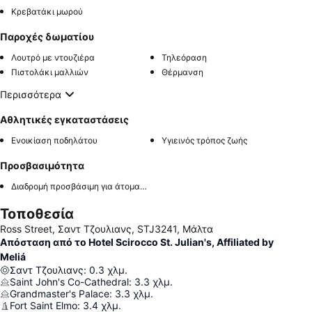
Κρεβατάκι μωρού
Παροχές δωματίου
Λουτρό με ντουζιέρα
Τηλεόραση
Πιστολάκι μαλλιών
Θέρμανση
Περισσότερα
Αθλητικές εγκαταστάσεις
Ενοικίαση ποδηλάτου
Υγιεινός τρόπος ζωής
Προσβασιμότητα
Διαδρομή προσβάσιμη για άτομα με αναπηρία
Τοποθεσία
Ross Street, Σαντ Τζουλιανς, STJ3241, Μάλτα
Απόσταση από το Hotel Scirocco St. Julian's, Affiliated by
Meliá
Σαντ Τζουλιανς
:
0.3
χλμ.
Saint John's Co-Cathedral
:
3.3
χλμ.
Grandmaster's Palace
:
3.3
χλμ.
Fort Saint Elmo
:
3.4
χλμ.