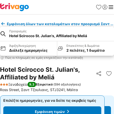
Αγαπημέν
Σύνδε
Με
Εμφάνιση όλων των καταλυμάτων στον προορισμό Σαντ Τ
Προορισμός
Hotel Scirocco St. Julian's, Affiliated by Meliá
Άφιξη/Αναχώρηση
Επισκέπτες & δωμάτια
Διάλεξε ημερομηνίες
2 πελάτες, 1 δωμάτιο
Πώς οι πληρωμές σε εμάς επηρεάζουν την κατάταξη
Hotel Scirocco St. Julian's,
Affiliated by Meliá
Κοινοποί
Πρ
Ξενοδοχείο
9,3
Εξαιρετικό
(
594 αξιολογήσεις
)
3 Αστέρια
Ross Street, Σαντ Τζουλιανς, STJ3241, Μάλτα
Επιλέξτε ημερομηνίες, για να δείτε τις ακριβείς τιμές
Επιλέξτε ημερομηνίες, για να δείτε τις ακριβείς τιμές
Εμφάνιση τιμών
Εμφάνιση τιμών