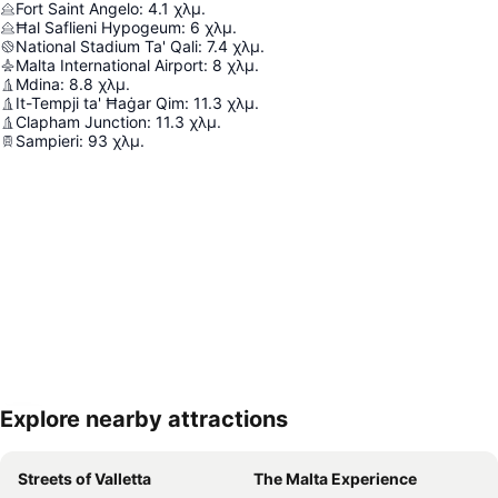
Fort Saint Angelo
:
4.1
χλμ.
Ħal Saflieni Hypogeum
:
6
χλμ.
National Stadium Ta' Qali
:
7.4
χλμ.
Malta International Airport
:
8
χλμ.
Mdina
:
8.8
χλμ.
It-Tempji ta' Ħaġar Qim
:
11.3
χλμ.
Clapham Junction
:
11.3
χλμ.
Sampieri
:
93
χλμ.
Explore nearby attractions
Ανάπτυξη χάρτη
Streets of Valletta
The Malta Experience