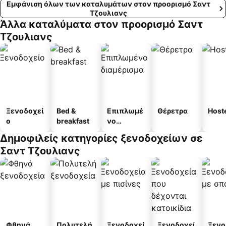
Εμφάνιση όλων των καταλυμάτων στον προορισμό Σαντ
Τζουλιανς
Άλλα καταλύματα στον προορισμό Σαντ
Τζουλιανς
Ξενοδοχεί
Bed &
Επιπλωμέ
Θέρετρα
Host
ο
breakfast
νο
διαμέρισμ
Δημοφιλείς κατηγορίες ξενοδοχείων σε
α
Σαντ Τζουλιανς
Φθηνά
Πολυτελή
Ξενοδοχεί
Ξενοδοχεί
Ξενο