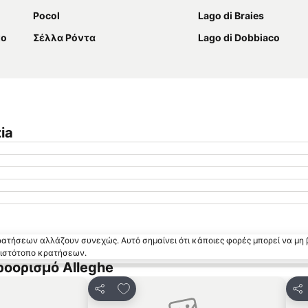
Pocol
Lago di Braies
κο
Σέλλα Ρόντα
Lago di Dobbiaco
ia
κρατήσεων αλλάζουν συνεχώς. Αυτό σημαίνει ότι κάποιες φορές μπορεί να μη 
ν ιστότοπο κρατήσεων.
ροορισμό Alleghe
 αγαπημένα
Προσθήκη στα αγαπημένα
Κοινοποίηση
Κο