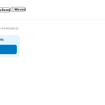
Μενού
νδεση
ν κατάταξη
τις