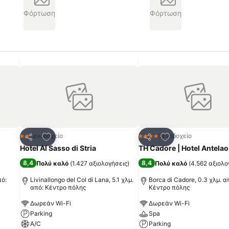
Φόρτωση
Φόρτωση
πημένα
Προσθήκη στα αγαπημένα
Προσθήκη στα α
Ξενοδοχείο
Ξενοδοχείο
2 Αστέρια
4 Αστέρια
Κοινοποίηση
Κοινοποίηση
Hotel Al Sasso di Stria
TH Cadore | Hotel Antelao
8,4
8,4
Πολύ καλό
(
1.427 αξιολογήσεις
)
Πολύ καλό
(
4.562 αξιολο
πό:
Livinallongo del Col di Lana, 5.1 χλμ.
Borca di Cadore, 0.3 χλμ. α
από: Κέντρο πόλης
Κέντρο πόλης
Δωρεάν Wi-Fi
Δωρεάν Wi-Fi
Parking
Spa
A/C
Parking