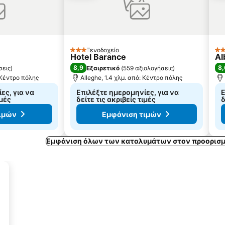
Ξενοδοχείο
3 Αστέρια
3 
Hotel Barance
Al
8,9
8,
σεις
)
Εξαιρετικό
(
559 αξιολογήσεις
)
: Κέντρο πόλης
Alleghe, 1.4 χλμ. από: Κέντρο πόλης
ες, για να
Επιλέξτε ημερομηνίες, για να
Ε
ιμές
δείτε τις ακριβείς τιμές
δ
ιμών
Εμφάνιση τιμών
Εμφάνιση όλων των καταλυμάτων στον προορισμ