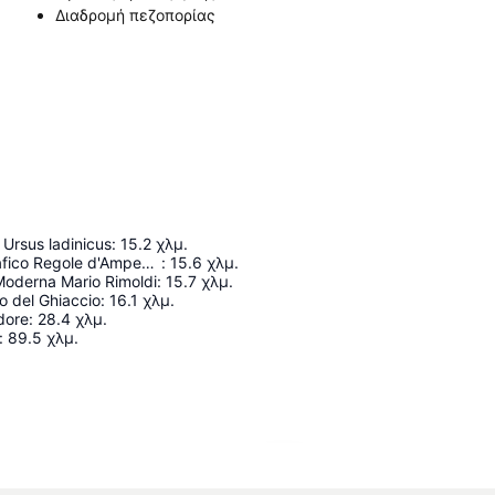
Διαδρομή πεζοπορίας
Ursus ladinicus
:
15.2
χλμ.
Museo Etnografico Regole d'Ampezzo
:
15.6
χλμ.
Moderna Mario Rimoldi
:
15.7
χλμ.
o del Ghiaccio
:
16.1
χλμ.
dore
:
28.4
χλμ.
:
89.5
χλμ.
Ανάπτυξη χάρτη