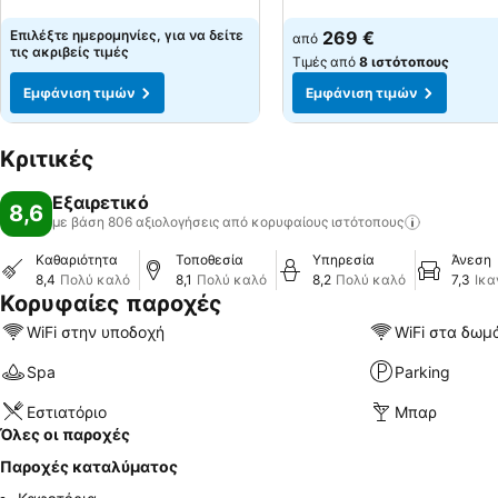
Εμφάνιση τιμών
Εμφάνιση τιμών
Επιλέξτε ημερομηνίες, για να δείτε
269 €
από
τις ακριβείς τιμές
Τιμές από
8 ιστότοπους
Εμφάνιση τιμών
Εμφάνιση τιμών
Κριτικές
Εξαιρετικό
8,6
με βάση 806 αξιολογήσεις από κορυφαίους
ιστότοπους
Καθαριότητα
Τοποθεσία
Υπηρεσία
Άνεση
8,4
Πολύ καλό
8,1
Πολύ καλό
8,2
Πολύ καλό
7,3
Ικα
Κορυφαίες παροχές
WiFi στην υποδοχή
WiFi στα δωμ
Spa
Parking
Εστιατόριο
Μπαρ
Όλες οι παροχές
Παροχές καταλύματος