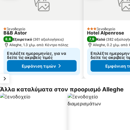
Ξενοδοχείο
Ξενοδοχείο
1 Αστέρια
3 Αστέρια
B&B Astor
Hotel Alpenrose
8,6
7,9
Εξαιρετικό
(
361 αξιολογήσεις
)
Καλό
(
382 αξιολογή
Alleghe, 1.3 χλμ. από: Κέντρο πόλης
Alleghe, 0.2 χλμ. από
Επιλέξτε ημερομηνίες, για να
Επιλέξτε ημερομηνί
δείτε τις ακριβείς τιμές
δείτε τις ακριβείς τ
Εμφάνιση τιμών
Εμφάνιση τ
Άλλα καταλύματα στον προορισμό Alleghe