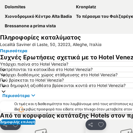
Dolomites
Kronplatz
Χιονοδρομικό Κέντρο Alta Badia
Το πέρασμα του Φαλζαρέγ
Bressanone a prima vista
Πληροφορίες καταλύματος
Località Saviner di Laste, 50, 32023, Alleghe, Ιταλία
Περισσότερα
Συχνές Ερωτήσεις σχετικά με το Hotel Venez
Υπάρχει πισίνα στο Hotel Venezia?
Επιτρέπονται τα κατοικίδια στο Hotel Venezia?
Υπάρχει διαθέσιμος χώρος στάθμευσης στο Hotel Venezia?
Πού βρίσκεται το Hotel Venezia?
Ποια δημοφιλή αξιοθέατα βρίσκονται κοντά στο Hotel Venezia?
Περισσότερα
Οι τιμές και η διαθεσιμότητα που λαμβάνουμε από τους ιστότοπους 
ίδια ακριβώς προσφορά που είδατε στην trivago όταν μεταβείτε στο
Από τα κορυφαίας κατάταξης Hotels στον π
Δημοφιλής επιλογή
Προσθήκη στα αγαπημένα
Προσθήκη στα
Κοινοποίηση
Κοινοποίηση