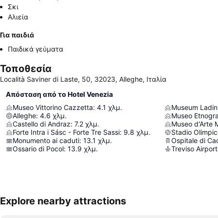
Σκι
Αλιεία
Για παιδιά
Παιδικά γεύματα
Τοποθεσία
Località Saviner di Laste, 50, 32023, Alleghe, Ιταλία
Απόσταση από το Hotel Venezia
Museo Vittorino Cazzetta
:
4.1
χλμ.
Museum Ladin 
Alleghe
:
4.6
χλμ.
Castello di Andraz
:
7.2
χλμ.
Museo d'Arte 
Forte Intra i Sásc - Forte Tre Sassi
:
9.8
χλμ.
Stadio Olimpic
Monumento ai caduti
:
13.1
χλμ.
Ospitale di Ca
Ossario di Pocol
:
13.9
χλμ.
Treviso Airport
Explore nearby attractions