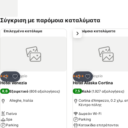
Σύγκριση με παρόμοια καταλύματα
Επιλεγμένο κατάλυμα
Παρόμοια καταλύματα
επόμενο
Προσθήκη στα αγαπημένα
Προσθήκη στα αγα
Ξενοδοχείο
Ξενοδοχείο
3 Αστέρια
4 Αστέρια
Κοινοποίηση
Κοινοποίηση
Hotel Venezia
Hotel Alaska Cortina
8,6
7,5
Εξαιρετικό
(
806 αξιολογήσεις
)
Καλό
(
1.927 αξιολογήσεις
)
Alleghe, Ιταλία
Cortina d'Ampezzo, 0.2 χλμ. α
Κέντρο πόλης
Πισίνα
Δωρεάν Wi-Fi
Spa
Parking
Parking
Κατοικίδια επιτρέπονται