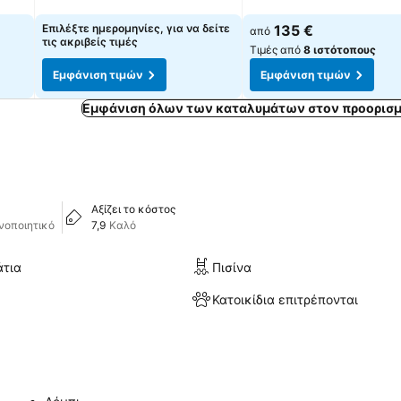
Εμφάνιση τιμών
Εμφάνιση τιμών
Επιλέξτε ημερομηνίες, για να δείτε
135 €
από
τις ακριβείς τιμές
Τιμές από
8 ιστότοπους
Εμφάνιση τιμών
Εμφάνιση τιμών
Εμφάνιση όλων των καταλυμάτων στον προορισμ
Αξίζει το κόστος
νοποιητικό
7,9
Καλό
άτια
Πισίνα
Κατοικίδια επιτρέπονται