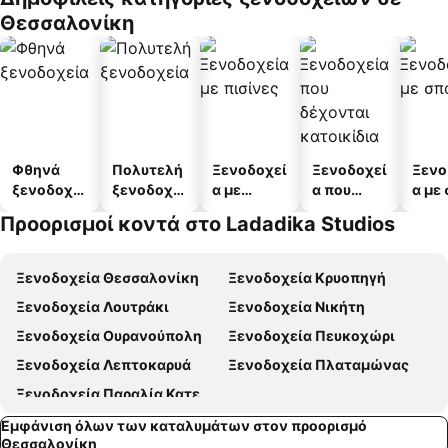
α
άτων
Θεσσαλονίκη
Φθηνά
Πολυτελή
Ξενοδοχεί
Ξενοδοχεί
Ξενο
ξενοδοχεί
ξενοδοχεί
α με
α που
α με
α
α
πισίνες
δέχονται
Προορισμοί κοντά στο Ladadika Studios
κατοικίδι
α
Ξενοδοχεία Θεσσαλονίκη
Ξενοδοχεία Κρυοπηγή
Ξενοδοχεία Λουτράκι
Ξενοδοχεία Νικήτη
Ξενοδοχεία Ουρανούπολη
Ξενοδοχεία Πευκοχώρι
Ξενοδοχεία Λεπτοκαρυά
Ξενοδοχεία Πλαταμώνας
Ξενοδοχεία Παραλία Κατερίνης
Εμφάνιση όλων των καταλυμάτων στον προορισμό
Θεσσαλονίκη