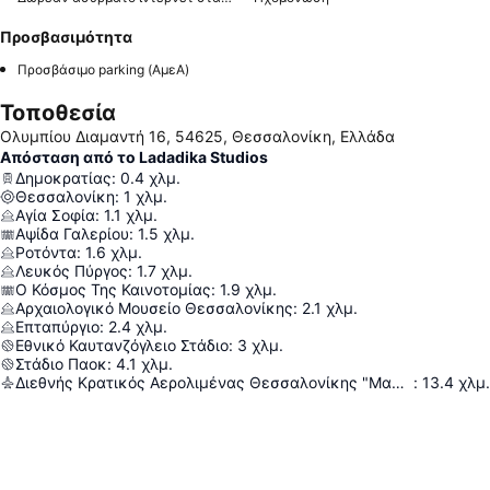
Προσβασιμότητα
Προσβάσιμο parking (ΑμεΑ)
Τοποθεσία
Ολυμπίου Διαμαντή 16, 54625, Θεσσαλονίκη, Ελλάδα
Απόσταση από το Ladadika Studios
Δημοκρατίας
:
0.4
χλμ.
Θεσσαλονίκη
:
1
χλμ.
Αγία Σοφία
:
1.1
χλμ.
Αψίδα Γαλερίου
:
1.5
χλμ.
Ροτόντα
:
1.6
χλμ.
Λευκός Πύργος
:
1.7
χλμ.
Ο Κόσμος Της Καινοτομίας
:
1.9
χλμ.
Αρχαιολογικό Μουσείο Θεσσαλονίκης
:
2.1
χλμ.
Επταπύργιο
:
2.4
χλμ.
Εθνικό Καυτανζόγλειο Στάδιο
:
3
χλμ.
Στάδιο Παοκ
:
4.1
χλμ.
Διεθνής Κρατικός Αερολιμένας Θεσσαλονίκης "Μακεδονία"
:
13.4
χλμ.