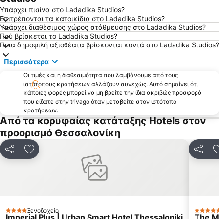
Διεθνής Έκθεση Θεσσαλονίκης
Διεθνής Έκθεση Θεσσαλονίκης
Υπάρχει πισίνα στο Ladadika Studios?
Επιτρέπονται τα κατοικίδια στο Ladadika Studios?
Λεωφόρος Βασιλίσσης Όλγας
Λευκός Πύργος
Υπάρχει διαθέσιμος χώρος στάθμευσης στο Ladadika Studios?
Πού βρίσκεται το Ladadika Studios?
Νέα Πλάγια
Ελευθέριο - Κορδελιό
Ποια δημοφιλή αξιοθέατα βρίσκονται κοντά στο Ladadika Studios?
Νέα Κρήνη
1ος Περίπατος Παραλία-Λευκός Πύργος-Συντριβάνι-Αγίου Δημήτριου-Αγίας Σοφίας
Περισσότερα
Παραλία Τούζλα
Οδός Αριστοτέλους
Οι τιμές και η διαθεσιμότητα που λαμβάνουμε από τους
Παραλία 1
Νέος Σιδηροδρομικός Σταθμός Θεσσαλονίκης
ιστότοπους κρατήσεων αλλάζουν συνεχώς. Αυτό σημαίνει ότι
κάποιες φορές μπορεί να μη βρείτε την ίδια ακριβώς προσφορά
Πύλη Αξιού
Βελλίδειο Συνεδριακό Κέντρο
που είδατε στην trivago όταν μεταβείτε στον ιστότοπο
Καμάρα
Χαριλάου
κρατήσεων.
Από τα κορυφαίας κατάταξης Hotels στον
Ντεπώ
Αγία Τριάδα
προορισμό Θεσσαλονίκη
Χορτιάτης
Οδός 25ης Μαρτίου
Στάδιο ΠΑΟΚ
Waterland
Κοινοποίηση
Προσθήκη στα αγαπημένα
Κοινοπ
Καυτανζόγλειο Στάδιο
Αγία Σοφία
Μέγαρο Μουσικής Θεσσαλονικής
Καλλιθέα
Σίνδος
Ιερός Ναός Αγίου Δημητρίου
Ωραιόκαστρο
Pezodromos Kalamarias
Ξενοδοχείο
4 Αστέρια
5 Αστέ
Imperial Plus | Urban Smart Hotel Thessaloniki
The M