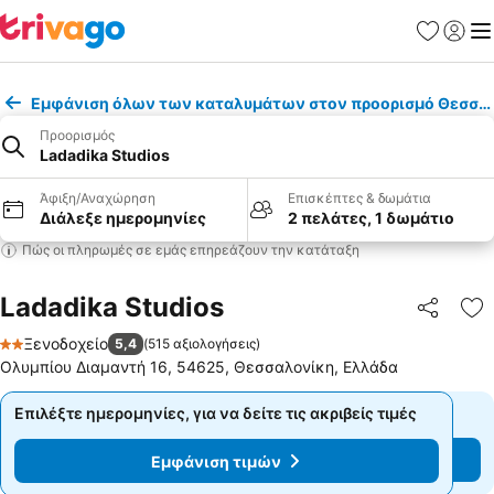
Αγαπημέν
Σύνδε
Με
Εμφάνιση όλων των καταλυμάτων στον προορισμό Θεσσα
Προορισμός
Ladadika Studios
Άφιξη/Αναχώρηση
Επισκέπτες & δωμάτια
Διάλεξε ημερομηνίες
2 πελάτες, 1 δωμάτιο
Πώς οι πληρωμές σε εμάς επηρεάζουν την κατάταξη
Ladadika Studios
Κοινοποί
Πρ
Ξενοδοχείο
5,4
(
515 αξιολογήσεις
)
2 Αστέρια
Ολυμπίου Διαμαντή 16, 54625, Θεσσαλονίκη, Ελλάδα
Επιλέξτε ημερομηνίες, για να δείτε τις ακριβείς τιμές
Επιλέξτε ημερομηνίες, για να δείτε τις ακριβείς τιμές
Εμφάνιση τιμών
Εμφάνιση τιμών