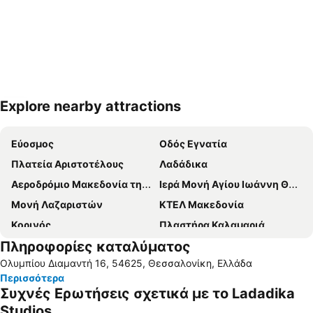
Explore nearby attractions
Ανάπτυξη χάρτη
Εύοσμος
Οδός Εγνατία
Πλατεία Αριστοτέλους
Λαδάδικα
Αεροδρόμιο Μακεδονία της Θεσσαλονίκης
Ιερά Μονή Αγίου Ιωάννη Θεολόγου-Σουρωτή
Μονή Λαζαριστών
ΚΤΕΛ Μακεδονία
Κορινός
Πλαστήρα Καλαμαριά
Πληροφορίες καταλύματος
Περαία
Λιμάνι Θεσσαλονίκης
Ολυμπίου Διαμαντή 16, 54625, Θεσσαλονίκη, Ελλάδα
Οδός Τσιμισκή
Νέοι Επιβάτες
Περισσότερα
Μητροπόλεως
Κέντρο Ιστορίας Θεσσαλονίκης
Συχνές Ερωτήσεις σχετικά με το Ladadika
Γήπεδο Πυλαίας
Παραλία Νέας Μηχανιώνας
Studios