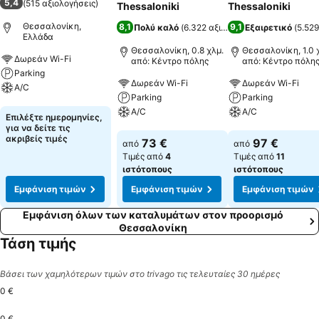
5,4
(
515 αξιολογήσεις
)
Thessaloniki
Thessaloniki
Θεσσαλονίκη,
8,1
9,1
Πολύ καλό
(
6.322 αξιολογήσεις
Εξαιρετικό
)
(
5.529
Ελλάδα
Θεσσαλονίκη, 0.8 χλμ.
Θεσσαλονίκη, 1.0 
Δωρεάν Wi-Fi
από: Κέντρο πόλης
από: Κέντρο πόλη
Parking
Δωρεάν Wi-Fi
Δωρεάν Wi-Fi
A/C
Parking
Parking
A/C
A/C
Εμφάνιση τιμών
Επιλέξτε ημερομηνίες,
για να δείτε τις
Εμφάνιση τιμών
Εμφάνιση τιμών
ακριβείς τιμές
73 €
97 €
από
από
Τιμές από
4
Τιμές από
11
ιστότοπους
ιστότοπους
Εμφάνιση τιμών
Εμφάνιση τιμών
Εμφάνιση τιμών
Εμφάνιση όλων των καταλυμάτων στον προορισμό
Θεσσαλονίκη
Τάση τιμής
Βάσει των χαμηλότερων τιμών στο trivago τις τελευταίες 30 ημέρες
0 €
0 €