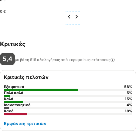
0 €
Κριτικές
5,4
με βάση 515 αξιολογήσεις από κορυφαίους
ιστότοπους
Κριτικές πελατών
Εξαιρετικό
58
%
Πολύ καλό
5
%
Καλό
15
%
Ικανοποιητικό
4
%
Κακό
18
%
Εμφάνιση κριτικών