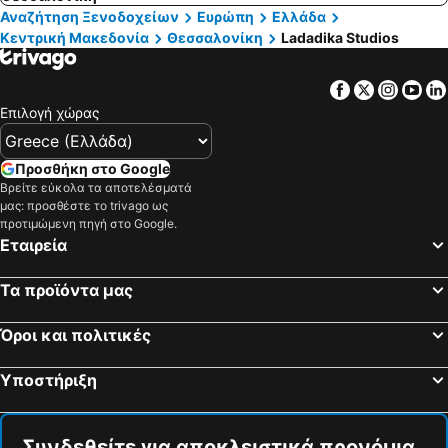
Αναζήτηση Ξενοδοχείων
Ευρώπη
Ελλάδα
Κεντρική Μακεδονία
Θεσσαλονίκη
Ladadika Studios
Facebook
Twitter
Insta
Yo
Επιλογή χώρας
Προσθήκη στο Google
Βρείτε εύκολα τα αποτελέσματά
μας: προσθέστε το trivago ως
προτιμώμενη πηγή στο Google.
Εταιρεία
Τα προϊόντα μας
Όροι και πολιτικές
Υποστήριξη
Συνδεθείτε για αποκλειστικά προνόμια