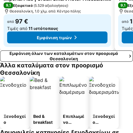
2ος Περίπατος Από την Αγίας Σοφίας και την Αγίου Δημητρίου στην Ίωνος Δραγούμη και την Παραλία
Νέα Παραλία
9,1
9,1
Εξαιρετικό
(
5.529 αξιολογήσεις
)
Εξ
Θεσσαλονίκη, 1.0 χλμ. από: Κέντρο πόλης
Θεσσ
97 €
1
από
από
Τιμές από
11 ιστότοπους
Τιμέ
Εμφάνιση τιμών
Εμφάνιση όλων των καταλυμάτων στον προορισμό
Θεσσαλονίκη
Άλλα καταλύματα στον προορισμό
Θεσσαλονίκη
Ξενοδοχεί
Bed &
Επιπλωμέ
Ξενοδοχεί
ο
breakfast
νο
ο
διαμέρισμ
διαμερισμ
Δημοφιλείς κατηγορίες ξενοδοχείων σε