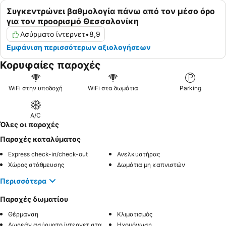
Συγκεντρώνει βαθμολογία πάνω από τον μέσο όρο
για τον προορισμό Θεσσαλονίκη
Ασύρματο ίντερνετ
•
8,9
Εμφάνιση περισσότερων αξιολογήσεων
Κορυφαίες παροχές
WiFi στην υποδοχή
WiFi στα δωμάτια
Parking
A/C
Όλες οι παροχές
Παροχές καταλύματος
Express check-in/check-out
Ανελκυστήρας
Χώρος στάθμευσης
Δωμάτια μη καπνιστών
Περισσότερα
Παροχές δωματίου
Θέρμανση
Κλιματισμός
Δωρεάν ασύρματο ίντερνετ στα δωμάτια
Ηχομόνωση