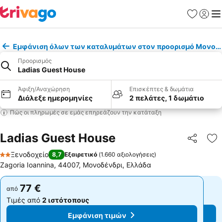
Αγαπημέν
Σύνδε
Με
Εμφάνιση όλων των καταλυμάτων στον προορισμό Μονοδ
Προορισμός
Ladias Guest House
Άφιξη/Αναχώρηση
Επισκέπτες & δωμάτια
Διάλεξε ημερομηνίες
2 πελάτες, 1 δωμάτιο
Πώς οι πληρωμές σε εμάς επηρεάζουν την κατάταξη
Ladias Guest House
Κοινοποί
Πρ
Ξενοδοχείο
8,7
Εξαιρετικό
(
1.660 αξιολογήσεις
)
2 Αστέρια
Zagoria Ioannina, 44007, Μονοδένδρι, Ελλάδα
77 €
77 €
από
από
Τιμές από
2 ιστότοπους
Τιμές από
2 ιστότοπους
Εμφάνιση τιμών
Εμφάνιση τιμών