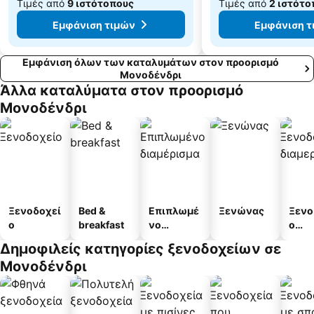
Τιμές από
9 ιστότοπους
Τιμές από
2 ιστότο
Εμφάνιση τιμών
Εμφάνιση τ
Εμφάνιση όλων των καταλυμάτων στον προορισμό
Μονοδένδρι
Άλλα καταλύματα στον προορισμό
Μονοδένδρι
Ξενοδοχεί
Bed &
Επιπλωμέ
Ξενώνας
Ξενο
ο
breakfast
νο
ο
διαμέρισμ
διαμ
Δημοφιλείς κατηγορίες ξενοδοχείων σε
α
άτω
Μονοδένδρι