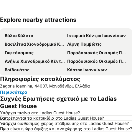
Explore nearby attractions
Ανάπτυξη χάρτη
Βάλια Κάλντα
Ιστορικό Κέντρο Ιωαννίνων
Βασιλίτσα Χιονοδρομικό Κέντρο
Λίμνη Παμβώτις
Γυφτόκαμπος
Παραδοσιακός Οικισμός Πάπιγκο
Ανήλιο Χιονοδρομικό Κέντρο
Παραδοσιακός Οικισμός Πενταλόφου
Βοϊδομάτης
Κάστρο Ιωαννίνων
Πληροφορίες καταλύματος
Παραδοσιακός Οικισμός Καλλονής
Μέτσοβο Χιονοδρομικό Κέντρο
Zagoria Ioannina, 44007, Μονοδένδρι, Ελλάδα
Σπήλαιο Περάματος
Λουτρά Καβασίλων
Περισσότερα
Παραδοσιακός Οικισμός Γηρομερίου
Διεθνές Αεροδρόμιο Ιωαννίνων
Συχνές Ερωτήσεις σχετικά με το Ladias
Εθνικό Στάδιο Ζωσιμάδες
Νησί - Ιστορικός και Παραδοσιακός Τόπος
Guest House
Κατώγι Αβέρωφ
Ηπειρώτικα
Υπάρχει πισίνα στο Ladias Guest House?
Επιτρέπονται τα κατοικίδια στο Ladias Guest House?
Το Φαράγγι του Βίκου
Γέφυρα Βοϊδομάτη
Υπάρχει διαθέσιμος χώρος στάθμευσης στο Ladias Guest House?
Ποια είναι η ώρα άφιξης και αναχώρησης στο Ladias Guest House?
Παραδοσιακός Οικισμός Καλαρρυτών
Παραδοσιακός Οικισμός Αρίστης