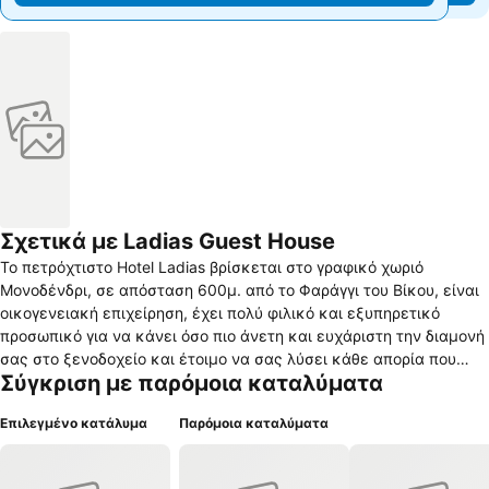
Σχετικά με Ladias Guest House
Το πετρόχτιστο Hotel Ladias βρίσκεται στο γραφικό χωριό
Μονοδένδρι, σε απόσταση 600μ. από το Φαράγγι του Βίκου, είναι
οικογενειακή επιχείρηση, έχει πολύ φιλικό και εξυπηρετικό
προσωπικό για να κάνει όσο πιο άνετη και ευχάριστη την διαμονή
σας στο ξενοδοχείο και έτοιμο να σας λύσει κάθε απορία που
Σύγκριση με παρόμοια καταλύματα
έχετε σχετικά με την περιοχή και να σας προτείνει μέρη και
διαδρομές, ώστε να εξερευνήσετε όσο πιο καλά γίνεται την
Επιλεγμένο κατάλυμα
Παρόμοια καταλύματα
περιοχή του Ζαγορίου, και σερβίρει παραδοσιακό πρωινό σε
μπουφέ με σπιτικές πίτες, ντόπιο μέλι και γιαούρτι . Τα δωμάτια
προσφέρουν θέα στα βουνά της Πίνδου, το Φαράγγι του Βίκου ή το