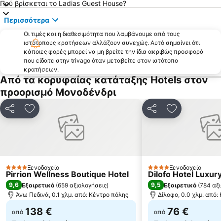
Πού βρίσκεται το Ladias Guest House?
Εθνικός Δρυμός Πίνδου
Προκυμαία Λίμνης
Περισσότερα
Τεχνητή Λίμνη Πηγών Αώου
Γεφύρι Δοτσικού
Οι τιμές και η διαθεσιμότητα που λαμβάνουμε από τους
Αρχαιολογικό Μουσείο Ιωαννίνων
Παραδοσιακός Οικισμός Μονοδενδρίου
ιστότοπους κρατήσεων αλλάζουν συνεχώς. Αυτό σημαίνει ότι
κάποιες φορές μπορεί να μη βρείτε την ίδια ακριβώς προσφορά
Παραδοσιακός Οικισμός Τσεπελόβου
Φετιχιέ Τζαμί
που είδατε στην trivago όταν μεταβείτε στον ιστότοπο
Παραδοσιακός Οικισμός Συρράκο
Παραδοσιακός Οικισμός Βίτσας
κρατήσεων.
Από τα κορυφαίας κατάταξης Hotels στον
Μονή Αγίου Ιωάννου Προδρόμου Κάτω Μερόπης Πωγωνίου
Ποταμός Λούρος
προορισμό Μονοδένδρι
Mουσείο Προεπαναστατικής Περιόδου
Παραδοσιακός Οικισμός Διλόφου
Παραδοσιακός Οικισμός Δικόρφου
CIOFF International Folk Festival Tradition Dance Friendship
Κοινοποίηση
Προσθήκη στα αγαπημένα
Κοινοποίηση
Προσθήκη στ
Ξενοδοχείο
Ξενοδοχείο
4 Αστέρια
4 Αστέρια
Pirrion Wellness Boutique Hotel
Dilofo Hotel Luxur
9,6
9,5
Εξαιρετικό
(
659 αξιολογήσεις
)
Εξαιρετικό
(
784 αξ
Άνω Πεδινά, 0.1 χλμ. από: Κέντρο πόλης
Δίλοφο, 0.0 χλμ. από:
138 €
76 €
από
από