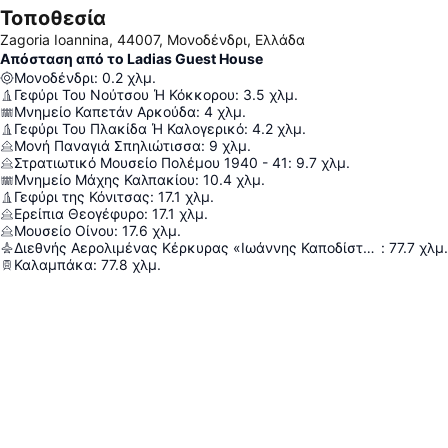
Τοποθεσία
Zagoria Ioannina, 44007, Μονοδένδρι, Ελλάδα
Απόσταση από το Ladias Guest House
Μονοδένδρι
:
0.2
χλμ.
Γεφύρι Του Νούτσου Ή Κόκκορου
:
3.5
χλμ.
Μνημείο Καπετάν Αρκούδα
:
4
χλμ.
Γεφύρι Του Πλακίδα Ή Καλογερικό
:
4.2
χλμ.
Μονή Παναγιά Σπηλιώτισσα
:
9
χλμ.
Στρατιωτικό Μουσείο Πολέμου 1940 - 41
:
9.7
χλμ.
Μνημείο Μάχης Καλπακίου
:
10.4
χλμ.
Γεφύρι της Κόνιτσας
:
17.1
χλμ.
Ερείπια Θεογέφυρο
:
17.1
χλμ.
Μουσείο Οίνου
:
17.6
χλμ.
Διεθνής Αερολιμένας Κέρκυρας «Ιωάννης Καποδίστριας»
:
77.7
χλμ.
Καλαμπάκα
:
77.8
χλμ.