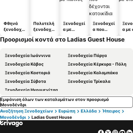
Φθηνά
Πολυτελή
Ξενοδοχεί
Ξενοδοχεί
Ξενο
ξενοδοχεί
ξενοδοχεί
α με
α που
α με
α
α
πισίνες
δέχονται
Προορισμοί κοντά στο Ladias Guest House
κατοικίδι
α
Ξενοδοχεία Ιωάννινα
Ξενοδοχεία Πάργα
Ξενοδοχεία Κάβος
Ξενοδοχεία Κέρκυρα - Πόλη
Ξενοδοχεία Καστοριά
Ξενοδοχεία Καλαμπάκα
Ξενοδοχεία Σύβοτα
Ξενοδοχεία Τρίκαλα
Ξενοδοχεία Ηγουμενίτσα
Εμφάνιση όλων των καταλυμάτων στον προορισμό
Μονοδένδρι
Αναζήτηση Ξενοδοχείων
Ευρώπη
Ελλάδα
Ήπειρος
Μονοδένδρι
Ladias Guest House
Facebook
Twitter
Insta
Yo