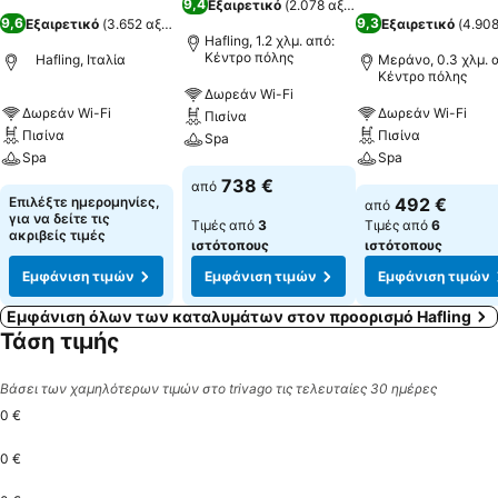
9,4
Εξαιρετικό
(
2.078 αξιολογήσεις
)
9,6
9,3
Εξαιρετικό
(
3.652 αξιολογήσεις
)
Εξαιρετικό
(
4.908
Hafling, 1.2 χλμ. από:
Κέντρο πόλης
Hafling, Ιταλία
Μεράνο, 0.3 χλμ. 
Κέντρο πόλης
Δωρεάν Wi-Fi
Δωρεάν Wi-Fi
Δωρεάν Wi-Fi
Πισίνα
Πισίνα
Πισίνα
Spa
Spa
Spa
738 €
από
Επιλέξτε ημερομηνίες,
492 €
από
για να δείτε τις
Τιμές από
3
Τιμές από
6
ακριβείς τιμές
ιστότοπους
ιστότοπους
Εμφάνιση τιμών
Εμφάνιση τιμών
Εμφάνιση τιμών
Εμφάνιση όλων των καταλυμάτων στον προορισμό Hafling
Τάση τιμής
Βάσει των χαμηλότερων τιμών στο trivago τις τελευταίες 30 ημέρες
0 €
0 €