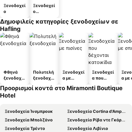
Ξενοδοχεί
Ξενοδοχεί
ο
ο
διαμερισμ
Δημοφιλείς κατηγορίες ξενοδοχείων σε
άτων
Hafling
Φθηνά
Πολυτελή
Ξενοδοχεί
Ξενοδοχεί
Ξενο
ξενοδοχεί
ξενοδοχεί
α με
α που
α με
α
α
πισίνες
δέχονται
Προορισμοί κοντά στο Miramonti Boutique
κατοικίδι
Hotel
α
Ξενοδοχεία Ίνσμπρουκ
Ξενοδοχεία Cortina d'Ampezzo
Ξενοδοχεία Μπολζάνο
Ξενοδοχεία Ρίβα ντε Γκάρντα
Ξενοδοχεία Τρέντο
Ξενοδοχεία Λιβίνιο