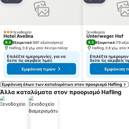
Κοινοποίηση
Προσθήκη στα αγαπημένα
Κοινοποίηση
Προσθήκη στ
Ξενοδοχείο
Ξενοδοχείο
3 Αστέρια
Hotel Avelina
Unterweger Hof
9,3
8,5
Εξαιρετικό
(
681 αξιολογήσεις
)
Εξαιρετικό
(
79 αξιο
Hafling, 0.8 χλμ. από: Κέντρο πόλης
Hafling, 0.8 χλμ. από:
Επιλέξτε ημερομηνίες, για να
Επιλέξτε ημερομηνί
δείτε τις ακριβείς τιμές
δείτε τις ακριβείς τ
Εμφάνιση τιμών
Εμφάνιση τ
Εμφάνιση όλων των καταλυμάτων στον προορισμό Hafling
Άλλα καταλύματα στον προορισμό Hafling