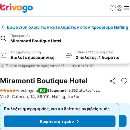
Αγαπημέν
Σύνδε
Με
Εμφάνιση όλων των καταλυμάτων στον προορισμό Hafling
Προορισμός
Miramonti Boutique Hotel
Άφιξη/Αναχώρηση
Επισκέπτες & δωμάτια
Διάλεξε ημερομηνίες
2 πελάτες, 1 δωμάτιο
Πώς οι πληρωμές σε εμάς επηρεάζουν την κατάταξη
Miramonti Boutique Hotel
Κοινοποί
Πρ
Ξενοδοχείο
9,6
Εξαιρετικό
(
3.652 αξιολογήσεις
)
5 Αστέρια
Via S. Caterina, 14, 39010, Hafling, Ιταλία
Επιλέξτε ημερομηνίες, για να δείτε τις ακριβείς τιμές
Επιλέξτε ημερομηνίες, για να δείτε τις ακριβείς τιμές
Εμφάνιση τιμών
Εμφάνιση τιμών