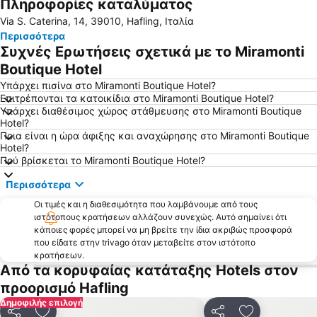
Πληροφορίες καταλύματος
Borgo di Vipiteno
Bressanone a prima vista
Via S. Caterina, 14, 39010, Hafling, Ιταλία
Σέλλα Ρόντα
Περισσότερα
Συχνές Ερωτήσεις σχετικά με το Miramonti
Boutique Hotel
Υπάρχει πισίνα στο Miramonti Boutique Hotel?
Επιτρέπονται τα κατοικίδια στο Miramonti Boutique Hotel?
Υπάρχει διαθέσιμος χώρος στάθμευσης στο Miramonti Boutique
Hotel?
Ποια είναι η ώρα άφιξης και αναχώρησης στο Miramonti Boutique
Hotel?
Πού βρίσκεται το Miramonti Boutique Hotel?
Περισσότερα
Οι τιμές και η διαθεσιμότητα που λαμβάνουμε από τους
ιστότοπους κρατήσεων αλλάζουν συνεχώς. Αυτό σημαίνει ότι
κάποιες φορές μπορεί να μη βρείτε την ίδια ακριβώς προσφορά
που είδατε στην trivago όταν μεταβείτε στον ιστότοπο
κρατήσεων.
Από τα κορυφαίας κατάταξης Hotels στον
προορισμό Hafling
Δημοφιλής επιλογή