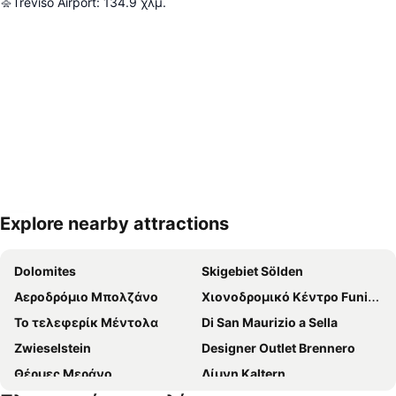
Treviso Airport
:
134.9
χλμ.
Explore nearby attractions
Ανάπτυξη χάρτη
Dolomites
Skigebiet Sölden
Αεροδρόμιο Μπολζάνο
Χιονοδρομικό Κέντρο Funivie Ghiacciai Val Senales
Το τελεφερίκ Μέντολα
Di San Maurizio a Sella
Zwieselstein
Designer Outlet Brennero
Θέρμες Μεράνο
Λίμνη Kaltern