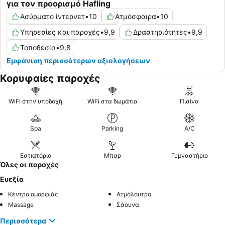
για τον προορισμό Hafling
Ασύρματο ίντερνετ
•
10
Ατμόσφαιρα
•
10
Υπηρεσίες και παροχές
•
9,9
Δραστηριότητες
•
9,9
Τοποθεσία
•
9,8
Εμφάνιση περισσότερων αξιολογήσεων
Κορυφαίες παροχές
WiFi στην υποδοχή
WiFi στα δωμάτια
Πισίνα
Spa
Parking
A/C
Εστιατόριο
Μπαρ
Γυμναστήριο
Όλες οι παροχές
Ευεξία
Κέντρο ομορφιάς
Ατμόλουτρο
Massage
Σάουνα
Περισσότερα