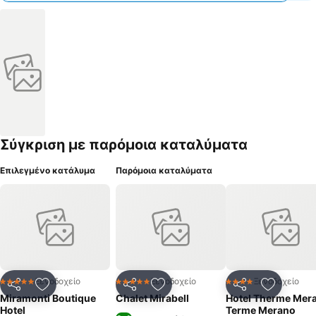
Σύγκριση με παρόμοια καταλύματα
Επιλεγμένο κατάλυμα
Παρόμοια καταλύματα
Ξενοδοχείο
Ξενοδοχείο
Ξενοδοχείο
5 Αστέρια
5 Αστέρια
4 Αστέρια
Κοινοποίηση
Προσθήκη στα αγαπημένα
Κοινοποίηση
Προσθήκη στα αγαπημένα
Κοινοποίηση
Προσθήκ
Miramonti Boutique
Chalet Mirabell
Hotel Therme Mera
Hotel
Terme Merano