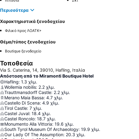
Ιππασία
Σκι
Περισσότερα
Χαρακτηριστικά ξενοδοχείου
Φιλικό προς ΛΟΑΤΚ+
Θέμα/τύπος ξενοδοχείου
Boutique ξενοδοχείο
Τοποθεσία
Via S. Caterina, 14, 39010, Hafling, Ιταλία
Απόσταση από το Miramonti Boutique Hotel
Hafling
:
1.3
χλμ.
Wollemia nobilis
:
2.2
χλμ.
Trauttmansdorff Castle
:
2.2
χλμ.
Merano Maia Bassa
:
4.7
χλμ.
Castello Di Scena
:
4.9
χλμ.
Tirol Castle
:
7
χλμ.
Castel Juval
:
18.4
χλμ.
Castel Roncolo
:
18.7
χλμ.
Monumento Alla Vittoria
:
19.6
χλμ.
South Tyrol Museum Of Archaeology
:
19.9
χλμ.
Our Lady Of The Assumption
:
20.3
χλμ.