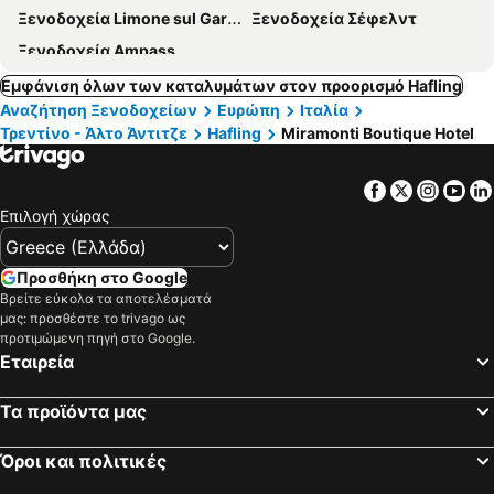
Ξενοδοχεία Limone sul Garda
Ξενοδοχεία Σέφελντ
Ξενοδοχεία Ampass
Εμφάνιση όλων των καταλυμάτων στον προορισμό Hafling
Αναζήτηση Ξενοδοχείων
Ευρώπη
Ιταλία
Τρεντίνο - Άλτο Άντιτζε
Hafling
Miramonti Boutique Hotel
Facebook
Twitter
Insta
Yo
Επιλογή χώρας
Προσθήκη στο Google
Βρείτε εύκολα τα αποτελέσματά
μας: προσθέστε το trivago ως
προτιμώμενη πηγή στο Google.
Εταιρεία
Τα προϊόντα μας
Όροι και πολιτικές