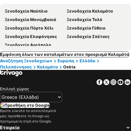
α
Ξενοδοχεία Ναύπλιο
Ξενοδοχεία Καλαμάτα
Ξενοδοχεία Μονεμβασιά
Ξενοδοχεία Τολό
Ξενοδοχεία Πόρτο Χέλι
Ξενοδοχεία Γύθειο
Ξενοδοχεία Ελαφόνησος
Ξενοδοχεία Σπέτσες
Ξενοδοχεία Αρεόπολη
Εμφάνιση όλων των καταλυμάτων στον προορισμό Καλαμάτα
Αναζήτηση Ξενοδοχείων
Ευρώπη
Ελλάδα
Πελοπόννησος
Καλαμάτα
Ostria
Facebook
Twitter
Insta
Yo
Επιλογή χώρας
Προσθήκη στο Google
Βρείτε εύκολα τα αποτελέσματά
μας: προσθέστε το trivago ως
προτιμώμενη πηγή στο Google.
Εταιρεία