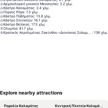
Αρχαιολογικό μουσείο Μεσσηνίας
:
2.2
χλμ.
Κάστρο Καλαμάτας
:
2.4
χλμ.
Πύργος Ρήγα
:
7.3
χλμ.
Κάστρο Πηδήματος
:
13.8
χλμ.
Κάστρο Σπιταλίου
:
16.1
χλμ.
Κάστρο Βελίκας
:
17.5
χλμ.
Ολυμπία
:
81.7
χλμ.
Κρατικός Αερολιμένας Ζακύνθου «Διονύσιος Σολωμός»
:
136
χλμ.
Explore nearby attractions
Ανάπτυξη χάρτη
Παραλία Καλαμάτας
Κεντρική Πλατεία Καλαμάτας