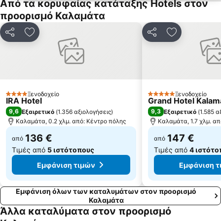
Από τα κορυφαίας κατάταξης Hotels στον
Καλό Νερό
Ιστορικό Κέντρο Καλαμάτας
προορισμό Καλαμάτα
Σελινίτσα
Λαγκούβαρδος
Αλμυρός
Λούτσα
Κοινοποίηση
Προσθήκη στα αγαπημένα
Κοινοποίηση
Προσθήκη στ
Άμμος
Παραλία Επισκοπής
Παραδοσιακός Οικισμός Αρεόπολης
Λάμπες Φοινίκης
Μεμί
Κάστρο Μεθώνης
Μαρίνα Καλαμάτας
Παραλία Ανάληψης
Ξενοδοχείο
Ξενοδοχείο
4 Αστέρια
5 Αστέρια
IRA Hotel
Grand Hotel Kalam
Παραδοσιακός Οικισμός Θαλάμες
Καστράκι - Μετέωρο
9,6
9,3
Εξαιρετικό
(
1.356 αξιολογήσεις
)
Εξαιρετικό
(
1.585 α
Παραδοσιακός Οικισμός Γυθείου
Ριτσά
Καλαμάτα, 0.2 χλμ. από: Κέντρο πόλης
Καλαμάτα, 1.7 χλμ. α
136 €
147 €
από
από
Τιμές από
5 ιστότοπους
Τιμές από
4 ιστότο
Εμφάνιση τιμών
Εμφάνιση τ
Εμφάνιση όλων των καταλυμάτων στον προορισμό
Καλαμάτα
Άλλα καταλύματα στον προορισμό