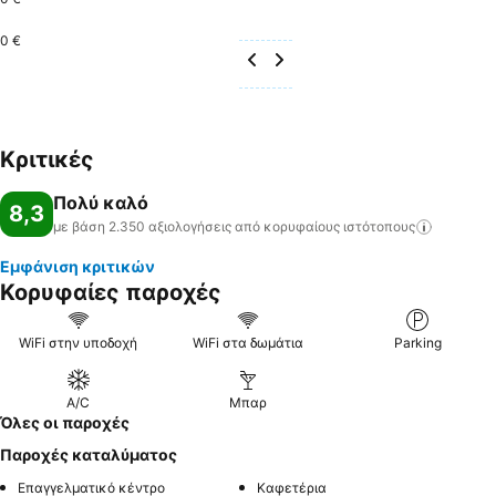
0 €
Κριτικές
Πολύ καλό
8,3
με βάση 2.350 αξιολογήσεις από κορυφαίους
ιστότοπους
Εμφάνιση κριτικών
Κορυφαίες παροχές
WiFi στην υποδοχή
WiFi στα δωμάτια
Parking
A/C
Μπαρ
Όλες οι παροχές
Παροχές καταλύματος
Επαγγελματικό κέντρο
Καφετέρια