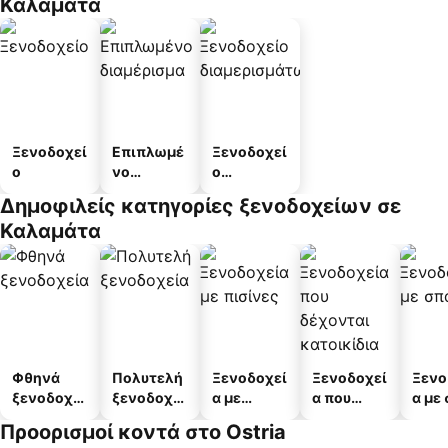
Καλαμάτα
Ξενοδοχεί
Επιπλωμέ
Ξενοδοχεί
ο
νο
ο
διαμέρισμ
διαμερισμ
Δημοφιλείς κατηγορίες ξενοδοχείων σε
α
άτων
Καλαμάτα
Φθηνά
Πολυτελή
Ξενοδοχεί
Ξενοδοχεί
Ξενο
ξενοδοχεί
ξενοδοχεί
α με
α που
α με
α
α
πισίνες
δέχονται
Προορισμοί κοντά στο Ostria
κατοικίδι