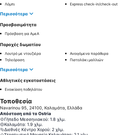
Λόμπι
Express check-in/check-out
Περισσότερα
Προσβασιμότητα
Πρόσβαση για ΑμεΑ
Παροχές δωματίου
Λουτρό με ντουζιέρα
Ανοιγόμενα παράθυρα
Τηλεόραση
Πιστολάκι μαλλιών
Περισσότερα
Αθλητικές εγκαταστάσεις
Ενοικίαση ποδηλάτου
Τοποθεσία
Navarinou 95, 24100, Καλαμάτα, Ελλάδα
Απόσταση από το Ostria
Γήπεδο Μεσσηνιακού
:
1.8
χλμ.
Καλαμάτα
:
1.9
χλμ.
Διεθνές Κέντρο Χορού
:
2
χλμ.
Στρατιωτικό Μουσείο Καλαμάτας
:
2.1
χλμ.