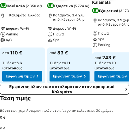
Kalamata
8,3
8,5
Πολύ καλό
(
2.350 αξιολογήσεις
Εξαιρετικό
)
(
5.724 αξιολογήσεις
)
8,9
Εξαιρετικό
(
3.173
Καλαμάτα, Ελλάδα
Καλαμάτα, 3.4 χλμ.
από: Κέντρο πόλης
Καλαμάτα, 3.9 χλμ
από: Κέντρο πόλη
Δωρεάν Wi-Fi
Δωρεάν Wi-Fi
Πισίνα
Parking
Πισίνα
Spa
A/C
Spa
Parking
Εμφάνιση τιμών
Εμφάνιση τιμών
110 €
83 €
από
από
Εμφάνιση τιμών
243 €
από
Τιμές από
6
Τιμές από
11
Τιμές από
10
ιστότοπους
ιστότοπους
ιστότοπους
Εμφάνιση τιμών
Εμφάνιση τιμών
Εμφάνιση τιμών
Εμφάνιση όλων των καταλυμάτων στον προορισμό
Καλαμάτα
Τάση τιμής
Βάσει των χαμηλότερων τιμών στο trivago τις τελευταίες 30 ημέρες
0 €
0 €