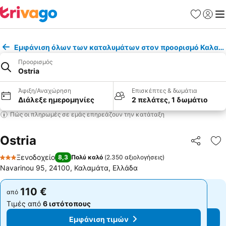
Αγαπημέν
Σύνδε
Με
Εμφάνιση όλων των καταλυμάτων στον προορισμό Καλαμ
Προορισμός
Ostria
Άφιξη/Αναχώρηση
Επισκέπτες & δωμάτια
Διάλεξε ημερομηνίες
2 πελάτες, 1 δωμάτιο
Πώς οι πληρωμές σε εμάς επηρεάζουν την κατάταξη
Ostria
Κοινοποί
Πρ
Ξενοδοχείο
8,3
Πολύ καλό
(
2.350 αξιολογήσεις
)
3 Αστέρια
Navarinou 95, 24100, Καλαμάτα, Ελλάδα
110 €
110 €
από
από
Τιμές από
6 ιστότοπους
Τιμές από
6 ιστότοπους
Εμφάνιση τιμών
Εμφάνιση τιμών