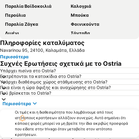
Παραλία Βοϊδοκοιλιά
Καλογριά
Περούλια
Μπούκα
Παραλία Ζάγκα
Φοινικούντα
Λιμένι
Σάντοβα
Πληροφορίες καταλύματος
Χράνοι
Στούπα
Navarinou 95, 24100, Καλαμάτα, Ελλάδα
Παραλία Βελίκας
Φαράγγι της Νέδας
Περισσότερα
Σπήλαια Διρού
Μεθώνη
Συχνές Ερωτήσεις σχετικά με το Ostria
Άγιος Ανδρέας
Οίτυλο
Υπάρχει πισίνα στο Ostria?
Επιτρέπονται τα κατοικίδια στο Ostria?
Λιμάνι Καλαμάτας
Κυπαρισσία
Υπάρχει διαθέσιμος χώρος στάθμευσης στο Ostria?
Πλατεία Αθανάτων
Γιάλοβα
Ποια είναι η ώρα άφιξης και αναχώρησης στο Ostria?
Πού βρίσκεται το Ostria?
Παραλία Αγερανός
Πεταλίδι
Περισσότερα
Παραλία Ρωμανού
Βρωμονέρι
Οι τιμές και η διαθεσιμότητα που λαμβάνουμε από τους
Πολυλίμνιο
Άγιος Δημήτριος
ιστότοπους κρατήσεων αλλάζουν συνεχώς. Αυτό σημαίνει ότι
Μικρά Μαντίνεια
Αβία - Αγροτικός Ελαιουργικός Συνεταιρισμός Μικρής Μαντίνειας και Αβίας Καλαμάτας
κάποιες φορές μπορεί να μη βρείτε την ίδια ακριβώς προσφορά
που είδατε στην trivago όταν μεταβείτε στον ιστότοπο
Πανταζί
ΚΤΕΛ Νομού Μεσσηνίας
κρατήσεων.