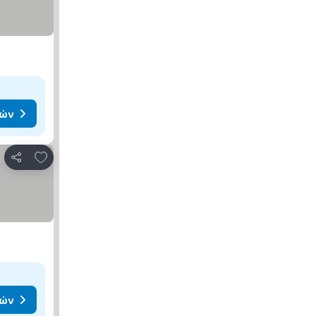
μών
Προσθήκη στα αγαπημένα
Κοινοποίηση
μών