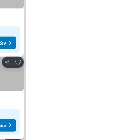
μών
Προσθήκη στα αγαπημένα
Κοινοποίηση
μών