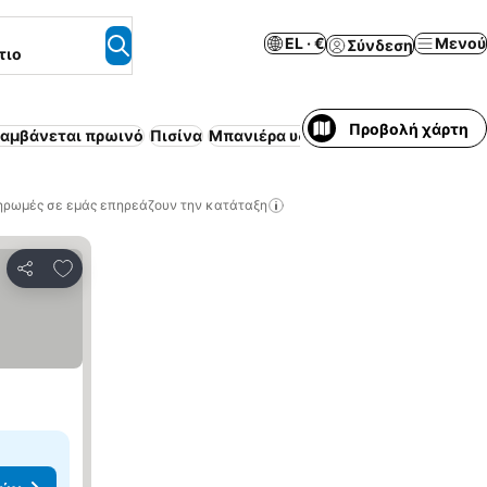
EL · €
Μενού
Σύνδεση
τιο
Προβολή χάρτη
λαμβάνεται πρωινό
Πισίνα
Μπανιέρα υδρομασάζ
All inclusive
Η
ηρωμές σε εμάς επηρεάζουν την κατάταξη
Προσθήκη στα αγαπημένα
Κοινοποίηση