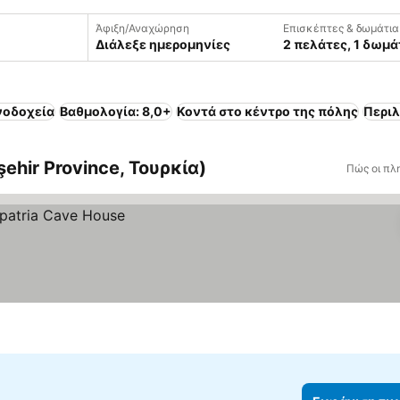
Άφιξη/Αναχώρηση
Επισκέπτες & δωμάτια
Διάλεξε ημερομηνίες
2 πελάτες, 1 δωμά
νοδοχεία
Βαθμολογία: 8,0+
Κοντά στο κέντρο της πόλης
Περι
ehir Province, Τουρκία)
Πώς οι πλ