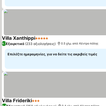
Villa Xanthippi
5 Αστέρια
Εξαιρετικό
(233 αξιολογήσεις)
9,1
0.5 χλμ. από: Κέντρο πόλης
Επιλέξτε ημερομηνίες, για να δείτε τις ακριβείς τιμές
Villa Frideriki
3 Αστέρια
9,9
0.4 χλμ. από: Κέντρο πόλης