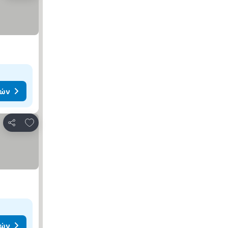
μών
Προσθήκη στα αγαπημένα
Κοινοποίηση
μών