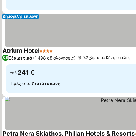
Δημοφιλής επιλογή
Atrium Hotel
4 Αστέρια
Εξαιρετικό
(1.498 αξιολογήσεις)
8,9
0.2 χλμ. από: Κέντρο πόλης
241 €
Από
Τιμές από
7 ιστότοπους
Petra Nera Skiathos, Philian Hotels & Resorts