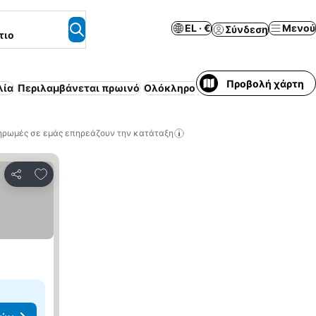
EL · €
Μενού
Σύνδεση
τιο
Προβολή χάρτη
λία
Περιλαμβάνεται πρωινό
Ολόκληρο σπίτι / διαμέρισμα
ηρωμές σε εμάς επηρεάζουν την κατάταξη
Προσθήκη στα αγαπημένα
Κοινοποίηση