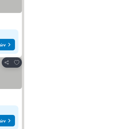
μών
Προσθήκη στα αγαπημένα
Κοινοποίηση
μών