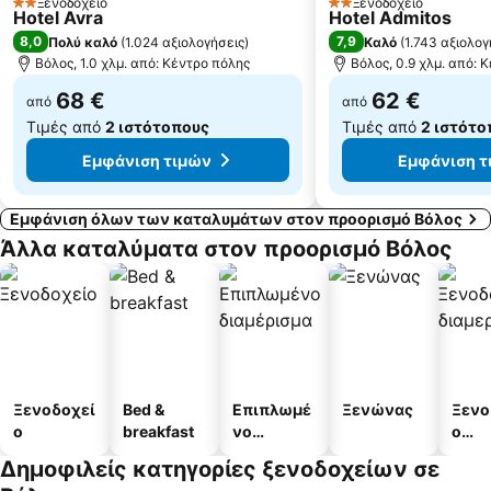
Ξενοδοχείο
Ξενοδοχείο
2 Αστέρια
2 Αστέρια
Hotel Avra
Hotel Admitos
Τρούλος
Ποτιστικά
8,0
7,9
Πολύ καλό
(
1.024 αξιολογήσεις
)
Καλό
(
1.743 αξιολογ
Μητροπολιτικός Ναός Αγίου Νικολάου
Κάτω Γατζέα
Βόλος, 1.0 χλμ. από: Κέντρο πόλης
Βόλος, 0.9 χλμ. από: 
68 €
62 €
από
από
Τιμές από
2 ιστότοπους
Τιμές από
2 ιστότο
Εμφάνιση τιμών
Εμφάνιση τ
Εμφάνιση όλων των καταλυμάτων στον προορισμό Βόλος
Άλλα καταλύματα στον προορισμό Βόλος
Ξενοδοχεί
Bed &
Επιπλωμέ
Ξενώνας
Ξενο
ο
breakfast
νο
ο
διαμέρισμ
διαμ
Δημοφιλείς κατηγορίες ξενοδοχείων σε
α
άτω