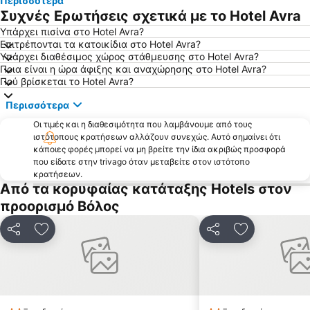
Περισσότερα
Άγιοι Σαράντα
Άγιος Ιωάννης
Συχνές Ερωτήσεις σχετικά με το Hotel Avra
Κανατάδικα
Παραδοσιακός οικισμός Αγίας Κυριακής
Υπάρχει πισίνα στο Hotel Avra?
Επιτρέπονται τα κατοικίδια στο Hotel Avra?
Χορευτό
Μυλοπόταμος
Υπάρχει διαθέσιμος χώρος στάθμευσης στο Hotel Avra?
Πήλιο Χιονοδρομικό Κέντρο
Μπούφα
Ποια είναι η ώρα άφιξης και αναχώρησης στο Hotel Avra?
Πού βρίσκεται το Hotel Avra?
Αγριά
Ταύρος Ωρεών
Περισσότερα
Νέα Αγχίαλος
Χρυσή Ακτή Παναγιάς
Οι τιμές και η διαθεσιμότητα που λαμβάνουμε από τους
Ιερό Αρτέμιδας Προσηώας
Παραδοσιακός οικισμός Μακρυνίτσας
ιστότοπους κρατήσεων αλλάζουν συνεχώς. Αυτό σημαίνει ότι
Δημοτικό Στάδιο Βόλου
Κάτω Λεχώνια
κάποιες φορές μπορεί να μη βρείτε την ίδια ακριβώς προσφορά
που είδατε στην trivago όταν μεταβείτε στον ιστότοπο
Παραδοσιακός οικισμός Τρικερίου
Pilion
κρατήσεων.
Από τα κορυφαίας κατάταξης Hotels στον
Καστρί
Άναυρος
προορισμό Βόλος
Φακίστρα
Πτελεός
Παραδοσιακός Οικισμός Τσαγκαράδας
Τσοκαΐτη
Κοινοποίηση
Προσθήκη στα αγαπημένα
Κοινοποίηση
Προσθήκη στ
Νησιώτισσα
Πάλτση
Παπά Νερό
Νταμούχαρη
Πλατανίδια
Κουκουναριές
Πλάκα
Μικρό