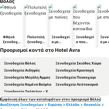
Βόλος
Φθηνά
Πολυτελή
Ξενοδοχεί
Ξενοδοχεί
Ξενο
ξενοδοχεί
ξενοδοχεί
α με
α που
α με
α
α
πισίνες
δέχονται
Προορισμοί κοντά στο Hotel Avra
κατοικίδι
α
Ξενοδοχεία Βόλος
Ξενοδοχεία Σκιάθος Χώρα
Ξενοδοχεία Αιδηψός
Ξενοδοχεία Κρυοπηγή
Ξενοδοχεία Μεγάλη Άμμος
Ξενοδοχεία Πευκοχώρι
Ξενοδοχεία Καμένα Βούρλα
Ξενοδοχεία Λεπτοκαρυά
Ξενοδοχεία Σκόπελος - Χώρα
Εμφάνιση όλων των καταλυμάτων στον προορισμό Βόλος
Αναζήτηση Ξενοδοχείων
Ευρώπη
Ελλάδα
Θεσσαλία