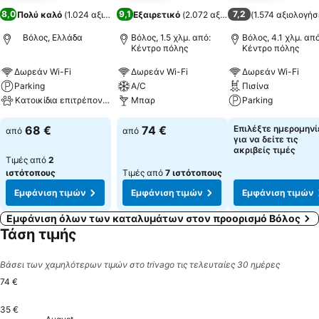
8,0
9,1
7,2
Πολύ καλό
(
1.024 αξιολογήσεις
Εξαιρετικό
)
(
2.072 αξιολογήσεις
(
1.574 αξιολογήσ
)
Βόλος, Ελλάδα
Βόλος, 1.5 χλμ. από:
Βόλος, 4.1 χλμ. από
Κέντρο πόλης
Κέντρο πόλης
Δωρεάν Wi-Fi
Δωρεάν Wi-Fi
Δωρεάν Wi-Fi
Parking
A/C
Πισίνα
Κατοικίδια επιτρέπονται
Μπαρ
Parking
68 €
74 €
Επιλέξτε ημερομηνί
από
από
για να δείτε τις
ακριβείς τιμές
Τιμές από
2
ιστότοπους
Τιμές από
7 ιστότοπους
Εμφάνιση τιμών
Εμφάνιση τιμών
Εμφάνιση τιμών
Εμφάνιση όλων των καταλυμάτων στον προορισμό Βόλος
Τάση τιμής
Βάσει των χαμηλότερων τιμών στο trivago τις τελευταίες 30 ημέρες
74 €
35 €