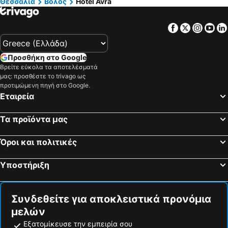
Θεσσαλία
Βόλος
Hotel Avra
Facebook
Twitter
Insta
Yo
Προσθήκη στο Google
Βρείτε εύκολα τα αποτελέσματά
μας: προσθέστε το trivago ως
προτιμώμενη πηγή στο Google.
Εταιρεία
Τα προϊόντα μας
Όροι και πολιτικές
Υποστήριξη
Συνδεθείτε για αποκλειστικά προνόμια
μελών
Εξατομίκευσε την εμπειρία σου