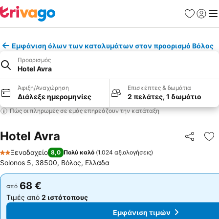
Αγαπημέν
Σύνδε
Με
Εμφάνιση όλων των καταλυμάτων στον προορισμό Βόλος
Προορισμός
Hotel Avra
Άφιξη/Αναχώρηση
Επισκέπτες & δωμάτια
Διάλεξε ημερομηνίες
2 πελάτες, 1 δωμάτιο
Πώς οι πληρωμές σε εμάς επηρεάζουν την κατάταξη
Hotel Avra
Κοινοποί
Πρ
Ξενοδοχείο
8,0
Πολύ καλό
(
1.024 αξιολογήσεις
)
2 Αστέρια
Solonos 5, 38500, Βόλος, Ελλάδα
68 €
68 €
από
από
Τιμές από
2 ιστότοπους
Τιμές από
2 ιστότοπους
Εμφάνιση τιμών
Εμφάνιση τιμών