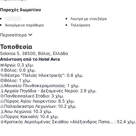
Παροχές δωματίου
Λουτρό με ντουζιέρα
Ανοιγόμενα παράθυρα
Τηλεόραση
Περισσότερα
Τοποθεσία
Solonos 5, 38500, Βόλος, Ελλάδα
Απόσταση από το Hotel Avra
Αργώ
:
0.3
χλμ.
Βόλος
:
0.6
χλμ.
Θέατρο "Παλιάς Ηλεκτρικής"
:
0.6
χλμ.
Βόλος
:
1
χλμ.
Μουσείο Πλινθοκεραμοποιίας
:
1
χλμ.
Αρχαία Πηγάδια - Δεξαμενές Νερού
:
2.9
χλμ.
Πανθεσσαλικό Στάδιο
:
3
χλμ.
Πύργος Αγίου Λαυρεντίου
:
8.5
χλμ.
Παλαιόκαστρο Λεχωνίων
:
10.2
χλμ.
Άνω Λεχώνια
:
10.3
χλμ.
Πύργος Κοκοσλή
:
10.4
χλμ.
Κρατικός Αερολιμένας Σκιάθου «Αλέξανδρος Παπαδιαμάντης»
:
52.4
χλμ.