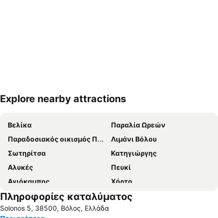
Explore nearby attractions
Ανάπτυξη χάρτη
Βελίκα
Παραλία Ωρεών
Παραδοσιακός οικισμός Παλαιό Τρίκερι-Παναγία
Λιμάνι Βόλου
Σωτηρίτσα
Κατηγιώργης
Αλυκές
Πευκί
Αγιόκαμπος
Χόρτο
Πληροφορίες καταλύματος
Μικρό
Γλύφα
Solonos 5, 38500, Βόλος, Ελλάδα
Skiathos Town
Καλά Νερά