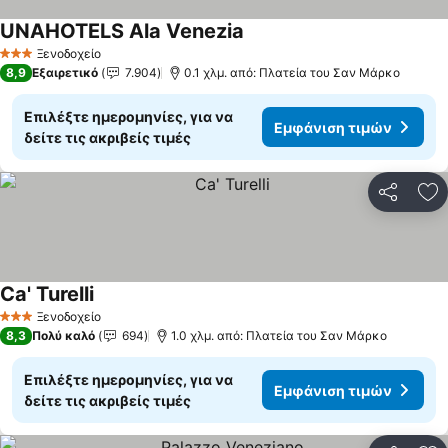
UNAHOTELS Ala Venezia
Εμφάνιση τιμών
Ξενοδοχείο
3 Αστέρια
8,9
Εξαιρετικό
7.904
0.1 χλμ. από: Πλατεία του Σαν Μάρκο
Επιλέξτε ημερομηνίες, για να
Εμφάνιση τιμών
δείτε τις ακριβείς τιμές
Κοινοποί
Πρ
Ca' Turelli
Εμφάνιση τιμών
Ξενοδοχείο
3 Αστέρια
8,3
Πολύ καλό
694
1.0 χλμ. από: Πλατεία του Σαν Μάρκο
Επιλέξτε ημερομηνίες, για να
Εμφάνιση τιμών
δείτε τις ακριβείς τιμές