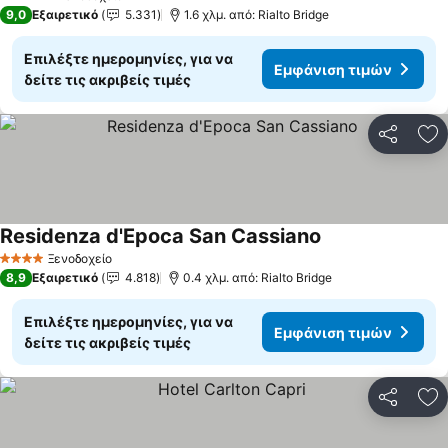
5 Αστέρια
9,0
Εξαιρετικό
5.331
1.6 χλμ. από: Rialto Bridge
Επιλέξτε ημερομηνίες, για να
Εμφάνιση τιμών
δείτε τις ακριβείς τιμές
Κοινοποί
Πρ
Residenza d'Epoca San Cassiano
Εμφάνιση τιμών
Ξενοδοχείο
4 Αστέρια
8,9
Εξαιρετικό
4.818
0.4 χλμ. από: Rialto Bridge
Επιλέξτε ημερομηνίες, για να
Εμφάνιση τιμών
δείτε τις ακριβείς τιμές
Κοινοποί
Πρ