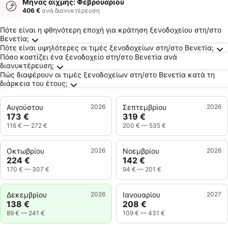
Μήνας αιχμής: Φεβρουαρίου
406 €
ανά διανυκτέρευση
Συχνές Ερωτήσεις για τον προορισμό Βενετί
Πότε είναι η φθηνότερη εποχή για κράτηση ξενοδοχείου στη/στο
Βενετία;
Πότε είναι υψηλότερες οι τιμές ξενοδοχείων στη/στο Βενετία;
Πόσο κοστίζει ένα ξενοδοχείο στη/στο Βενετία ανά
διανυκτέρευση;
Πώς διαφέρουν οι τιμές ξενοδοχείων στη/στο Βενετία κατά τη
διάρκεια του έτους;
Αυγούστου
2026
Σεπτεμβρίου
2026
173 €
319 €
116 €
—
272 €
200 €
—
535 €
Οκτωβρίου
2026
Νοεμβρίου
2026
224 €
142 €
170 €
—
307 €
94 €
—
201 €
Δεκεμβρίου
2026
Ιανουαρίου
2027
138 €
208 €
89 €
—
241 €
109 €
—
431 €