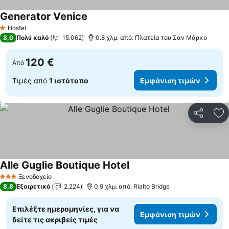
Generator Venice
Εμφάνιση τιμών
Hostel
1 Αστέρια
8,0
Πολύ καλό
15.062
0.8 χλμ. από: Πλατεία του Σαν Μάρκο
120 €
Από
Τιμές από
1 ιστότοπο
Εμφάνιση τιμών
Κοινοποί
Πρ
Alle Guglie Boutique Hotel
Εμφάνιση τιμών
Ξενοδοχείο
3 Αστέρια
8,8
Εξαιρετικό
2.224
0.9 χλμ. από: Rialto Bridge
Επιλέξτε ημερομηνίες, για να
Εμφάνιση τιμών
δείτε τις ακριβείς τιμές