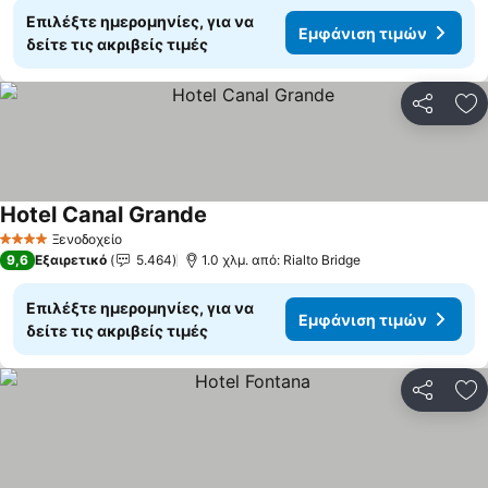
Επιλέξτε ημερομηνίες, για να
Εμφάνιση τιμών
δείτε τις ακριβείς τιμές
Κοινοποί
Πρ
Hotel Canal Grande
Εμφάνιση τιμών
Ξενοδοχείο
4 Αστέρια
9,6
Εξαιρετικό
5.464
1.0 χλμ. από: Rialto Bridge
Επιλέξτε ημερομηνίες, για να
Εμφάνιση τιμών
δείτε τις ακριβείς τιμές
Κοινοποί
Πρ