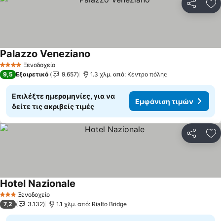
Κοινοποί
Πρ
Palazzo Veneziano
Εμφάνιση τιμών
Ξενοδοχείο
4 Αστέρια
9,5
Εξαιρετικό
9.657
1.3 χλμ. από: Κέντρο πόλης
Επιλέξτε ημερομηνίες, για να
Εμφάνιση τιμών
δείτε τις ακριβείς τιμές
Κοινοποί
Πρ
Hotel Nazionale
Εμφάνιση τιμών
Ξενοδοχείο
3 Αστέρια
7,2
3.132
1.1 χλμ. από: Rialto Bridge