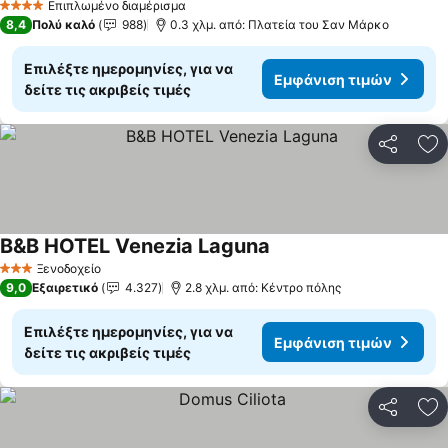
Επιπλωμένο διαμέρισμα
4 Αστέρια
8,4
Πολύ καλό
988
0.3 χλμ. από: Πλατεία του Σαν Μάρκο
Επιλέξτε ημερομηνίες, για να
Εμφάνιση τιμών
δείτε τις ακριβείς τιμές
Κοινοποί
Πρ
B&B HOTEL Venezia Laguna
Εμφάνιση τιμών
Ξενοδοχείο
3 Αστέρια
9,0
Εξαιρετικό
4.327
2.8 χλμ. από: Κέντρο πόλης
Επιλέξτε ημερομηνίες, για να
Εμφάνιση τιμών
δείτε τις ακριβείς τιμές
Κοινοποί
Πρ