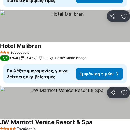
δείτε τις ακριβείς τιμές
Κοινοποί
Πρ
Hotel Malibran
Εμφάνιση τιμών
Ξενοδοχείο
3 Αστέρια
7,7
Καλό
3.462
0.3 χλμ. από: Rialto Bridge
Επιλέξτε ημερομηνίες, για να
Εμφάνιση τιμών
δείτε τις ακριβείς τιμές
Κοινοποί
Πρ
JW Marriott Venice Resort & Spa
Εμφάνιση τιμών
Ξενοδοχείο