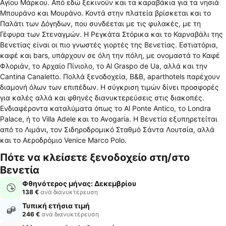
Αγίου Μάρκου. Από εδώ ξεκινούν και τα καραβάκια για τα νησιά
Μπουράνο και Μουράνο. Κοντά στην πλατεία βρίσκεται και το
Παλάτι των Δόγηδων, που συνδέεται με τις φυλακές, με τη
Γέφυρα των Στεναγμών. Η Ρεγκάτα Στόρικα και το Καρναβάλι της
Βενετίας είναι οι πιο γνωστές γιορτές της Βενετίας. Εστιατόρια,
καφέ και bars, υπάρχουν σε όλη την πόλη, με ονομαστά το Καφέ
Φλοριάν, το Αρχαίο Πίνιολο, το Al Graspo de Ua, αλλά και την
Cantina Canaletto. Πολλά ξενοδοχεία, B&B, aparthotels παρέχουν
διαμονή όλων των επιπέδων. Η σύγκριση τιμών δίνει προσφορές
για καλές αλλά και φθηνές διανυκτερεύσεις στις διακοπές.
Ενδιαφέροντα καταλύματα όπως το Al Ponte Antico, το Londra
Palace, ή το Villa Adele και το Avogaria. Η Βενετία εξυπηρετείται
από το Λιμάνι, τον Σιδηροδρομικό Σταθμό Σάντα Λουτσία, αλλά
και το Αεροδρόμιο Venice Marco Polo.
Πότε να κλείσετε ξενοδοχείο στη/στο
Βενετία
Φθηνότερος μήνας: Δεκεμβρίου
138 €
ανά διανυκτέρευση
Τυπική ετήσια τιμή
246 €
ανά διανυκτέρευση