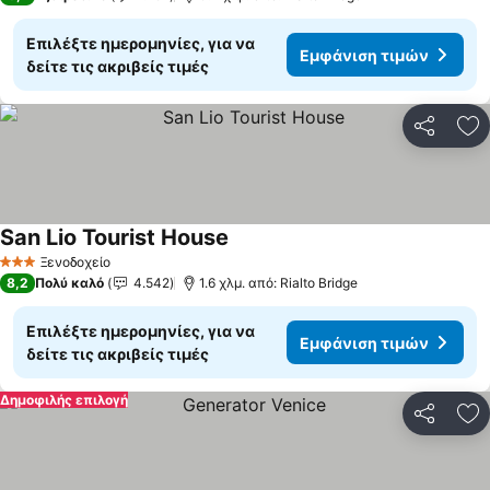
Επιλέξτε ημερομηνίες, για να
Εμφάνιση τιμών
δείτε τις ακριβείς τιμές
Κοινοποί
Πρ
San Lio Tourist House
Εμφάνιση τιμών
Ξενοδοχείο
3 Αστέρια
8,2
Πολύ καλό
4.542
1.6 χλμ. από: Rialto Bridge
Επιλέξτε ημερομηνίες, για να
Εμφάνιση τιμών
δείτε τις ακριβείς τιμές
Δημοφιλής επιλογή
Κοινοποί
Πρ