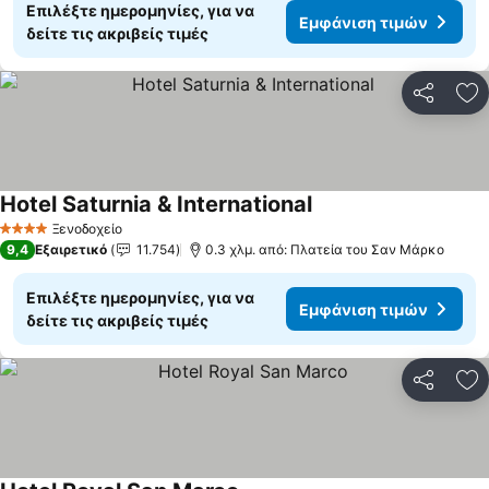
Επιλέξτε ημερομηνίες, για να
Εμφάνιση τιμών
δείτε τις ακριβείς τιμές
Κοινοποί
Πρ
Hotel Saturnia & International
Εμφάνιση τιμών
Ξενοδοχείο
4 Αστέρια
9,4
Εξαιρετικό
11.754
0.3 χλμ. από: Πλατεία του Σαν Μάρκο
Επιλέξτε ημερομηνίες, για να
Εμφάνιση τιμών
δείτε τις ακριβείς τιμές
Κοινοποί
Πρ