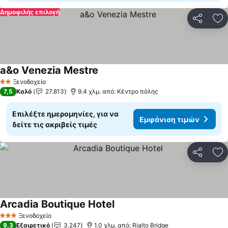
Δημοφιλής επιλογή
Κοινοποί
Πρ
a&o Venezia Mestre
Εμφάνιση τιμών
Ξενοδοχείο
2 Αστέρια
7,5
Καλό
27.813
9.4 χλμ. από: Κέντρο πόλης
Επιλέξτε ημερομηνίες, για να
Εμφάνιση τιμών
δείτε τις ακριβείς τιμές
Κοινοποί
Πρ
Arcadia Boutique Hotel
Εμφάνιση τιμών
Ξενοδοχείο
3 Αστέρια
9,3
Εξαιρετικό
3.247
1.0 χλμ. από: Rialto Bridge