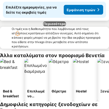
Επιλέξτε ημερομηνίες, για να
Εμφάνιση τιμών
δείτε τις ακριβείς τιμές
Περισσότερα
Οι τιμές και η διαθεσιμότητα που λαμβάνουμε από τους
ιστότοπους κρατήσεων αλλάζουν συνεχώς. Αυτό σημαίνει ότι
κάποιες φορές μπορεί να μη βρείτε την ίδια ακριβώς προσφορά
που είδατε στην trivago όταν μεταβείτε στον ιστότοπο
κρατήσεων.
Άλλα καταλύματα στον προορισμό Βενετία
Bed &
Επιπλωμέ
Θέρετρα
Hostel
Ξεν
breakfast
νο
διαμέρισμ
Δημοφιλείς κατηγορίες ξενοδοχείων σε
α