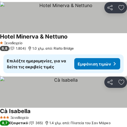
Κοινοποί
Πρ
Hotel Minerva & Nettuno
Εμφάνιση τιμών
Ξενοδοχείο
1 Αστέρια
6,8
1.804
1.0 χλμ. από: Rialto Bridge
Επιλέξτε ημερομηνίες, για να
Εμφάνιση τιμών
δείτε τις ακριβείς τιμές
Κοινοποί
Πρ
Cà Isabella
Εμφάνιση τιμών
Ξενοδοχείο
3 Αστέρια
8,7
Εξαιρετικό
365
1.4 χλμ. από: Πλατεία του Σαν Μάρκο