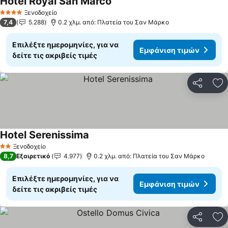
Hotel Royal San Marco
Εμφάνιση τιμών
Ξενοδοχείο
4 Αστέρια
7,4
5.288
0.2 χλμ. από: Πλατεία του Σαν Μάρκο
Επιλέξτε ημερομηνίες, για να
Εμφάνιση τιμών
δείτε τις ακριβείς τιμές
Κοινοποί
Πρ
Hotel Serenissima
Εμφάνιση τιμών
Ξενοδοχείο
2 Αστέρια
8,7
Εξαιρετικό
4.977
0.2 χλμ. από: Πλατεία του Σαν Μάρκο
Επιλέξτε ημερομηνίες, για να
Εμφάνιση τιμών
δείτε τις ακριβείς τιμές
Κοινοποί
Πρ