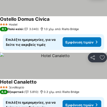
Ostello Domus Civica
Εμφάνιση τιμών
Hostel
3 Αστέρια
8,1
Πολύ καλό
3.040
1.0 χλμ. από: Rialto Bridge
Επιλέξτε ημερομηνίες, για να
Εμφάνιση τιμών
δείτε τις ακριβείς τιμές
Κοινοποί
Πρ
Hotel Canaletto
Εμφάνιση τιμών
Ξενοδοχείο
3 Αστέρια
8,6
Εξαιρετικό
5.810
0.3 χλμ. από: Rialto Bridge
Επιλέξτε ημερομηνίες, για να
Εμφάνιση τιμών