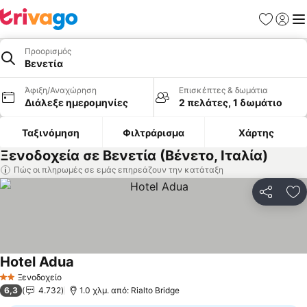
Αγαπημέν
Σύνδε
Με
Προορισμός
Βενετία
Άφιξη/Αναχώρηση
Επισκέπτες & δωμάτια
Διάλεξε ημερομηνίες
2 πελάτες, 1 δωμάτιο
Ταξινόμηση
Φιλτράρισμα
Χάρτης
Ξενοδοχεία σε Βενετία (Βένετο, Ιταλία)
Πώς οι πληρωμές σε εμάς επηρεάζουν την κατάταξη
Κοινοποί
Πρ
Hotel Adua
Εμφάνιση τιμών
Ξενοδοχείο
2 Αστέρια
6,3
4.732
1.0 χλμ. από: Rialto Bridge