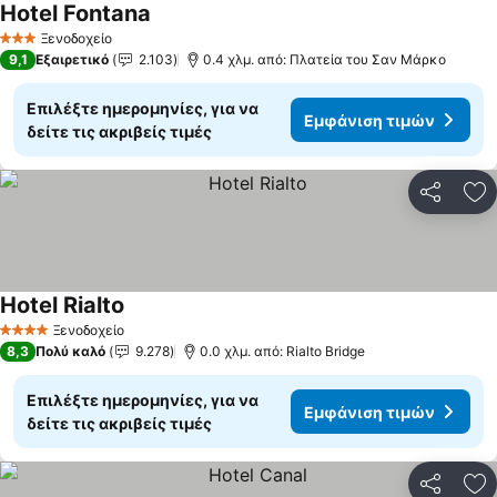
Hotel Fontana
Εμφάνιση τιμών
Ξενοδοχείο
3 Αστέρια
9,1
Εξαιρετικό
2.103
0.4 χλμ. από: Πλατεία του Σαν Μάρκο
Επιλέξτε ημερομηνίες, για να
Εμφάνιση τιμών
δείτε τις ακριβείς τιμές
Κοινοποί
Πρ
Hotel Rialto
Εμφάνιση τιμών
Ξενοδοχείο
4 Αστέρια
8,3
Πολύ καλό
9.278
0.0 χλμ. από: Rialto Bridge
Επιλέξτε ημερομηνίες, για να
Εμφάνιση τιμών
δείτε τις ακριβείς τιμές
Κοινοποί
Πρ