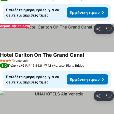
Επιλέξτε ημερομηνίες, για να
Εμφάνιση τιμών
δείτε τις ακριβείς τιμές
Δημοφιλής επιλογή
Κοινοποί
Πρ
Hotel Carlton On The Grand Canal
Εμφάνιση τιμώ
Ξενοδοχείο
4 Αστέρια
8,0
Πολύ καλό
15.442
1.1 χλμ. από: Rialto Bridge
Επιλέξτε ημερομηνίες, για να
Εμφάνιση τιμών
δείτε τις ακριβείς τιμές
Κοινοποί
Πρ