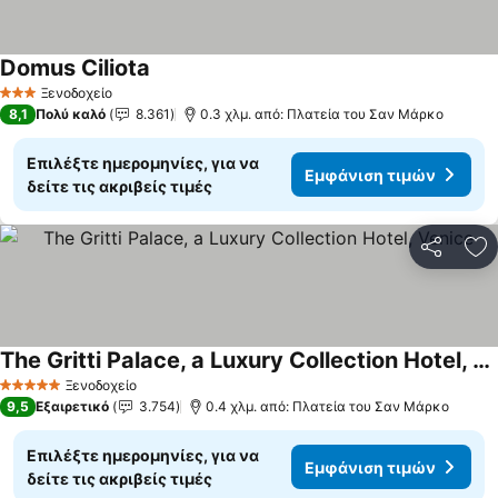
Domus Ciliota
Εμφάνιση τιμών
Ξενοδοχείο
3 Αστέρια
8,1
Πολύ καλό
8.361
0.3 χλμ. από: Πλατεία του Σαν Μάρκο
Επιλέξτε ημερομηνίες, για να
Εμφάνιση τιμών
δείτε τις ακριβείς τιμές
Κοινοποί
Πρ
The Gritti Palace, a Luxury Collection Hotel, Venice
Εμφάνιση τιμών
Ξενοδοχείο
5 Αστέρια
9,5
Εξαιρετικό
3.754
0.4 χλμ. από: Πλατεία του Σαν Μάρκο
Επιλέξτε ημερομηνίες, για να
Εμφάνιση τιμών
δείτε τις ακριβείς τιμές