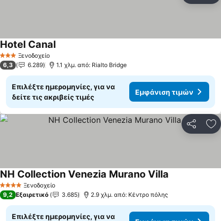
Hotel Canal
Εμφάνιση τιμών
Ξενοδοχείο
3 Αστέρια
6,3
6.289
1.1 χλμ. από: Rialto Bridge
Επιλέξτε ημερομηνίες, για να
Εμφάνιση τιμών
δείτε τις ακριβείς τιμές
Κοινοποί
Πρ
NH Collection Venezia Murano Villa
Εμφάνιση τιμ
Ξενοδοχείο
4 Αστέρια
9,2
Εξαιρετικό
3.685
2.9 χλμ. από: Κέντρο πόλης
Επιλέξτε ημερομηνίες, για να