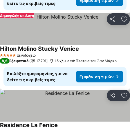
Εμφάνιση τιμών
δείτε τις ακριβείς τιμές
Δημοφιλής επιλογή
Κοινοποί
Πρ
Hilton Molino Stucky Venice
Εμφάνιση τιμών
Ξενοδοχείο
5 Αστέρια
8,6
Εξαιρετικό
17.791
1.5 χλμ. από: Πλατεία του Σαν Μάρκο
Επιλέξτε ημερομηνίες, για να
Εμφάνιση τιμών
δείτε τις ακριβείς τιμές
Κοινοποί
Πρ
Residence La Fenice
Εμφάνιση τιμών