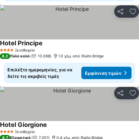
Κοινοποί
Πρ
Hotel Principe
Εμφάνιση τιμών
Ξενοδοχείο
4 Αστέρια
8,2
Πολύ καλό
10.068
1.0 χλμ. από: Rialto Bridge
Επιλέξτε ημερομηνίες, για να
Εμφάνιση τιμών
δείτε τις ακριβείς τιμές
Κοινοποί
Πρ
Hotel Giorgione
Εμφάνιση τιμών
Ξενοδοχείο
4 Αστέρια
8,7
Εξαιρετικό
7.201
0.4 χλμ. από: Rialto Bridge