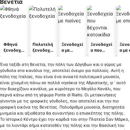
Βενετία
Φθηνά
Πολυτελή
Ξενοδοχεί
Ξενοδοχεί
Ξενο
ξενοδοχεί
ξενοδοχεί
α με
α που
α με
α
α
πισίνες
δέχονται
κατοικίδι
Ένα ταξίδι στη Βενετία, την πόλη των Δόγηδων και ο γύρος με
α
γόνδολα στα κανάλια της, αποτελεί όνειρο για πολλούς. Αυτή η
πόλη της Ιταλίας, που είναι ένα ανοικτό πολιτισμικό μουσείο,
είναι χτισμένη πάνω σε πολλά νησάκια της Αδριατικής, γι ‘ αυτό
την διασχίζουν κανάλια, με κυριότερο το Μεγάλο Κανάλι, που
περνά κάτω από τη γέφυρα Ponte di Rialto. Οι μετακινήσεις
γίνονται με τις γραφικές γόνδολες, που αποτελεί και την πιο
γραφική εικόνα της Βενετίας. Πολυάριθμα μουσεία, διατηρητέα
μνημεία και αξιοθέατα θα συναντήσει ο επισκέπτης της πόλης.
Το Ιστορικό Κέντρο έχει την καρδιά του στην Πλατεία Σαν Μάρκο,
με το λιοντάρι σήμα κατατεθέν της πόλης και την Βασιλική του