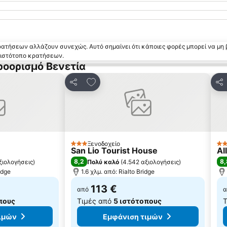
κρατήσεων αλλάζουν συνεχώς. Αυτό σημαίνει ότι κάποιες φορές μπορεί να μη 
ν ιστότοπο κρατήσεων.
ροορισμό Βενετία
 αγαπημένα
Προσθήκη στα αγαπημένα
Κοινοποίηση
Κο
Ξενοδοχείο
3 Αστέρια
3 
San Lio Tourist House
Al
8,2
8,
ξιολογήσεις
)
Πολύ καλό
(
4.542 αξιολογήσεις
)
idge
1.6 χλμ. από: Rialto Bridge
113 €
από
α
πους
Τιμές από
5 ιστότοπους
Τ
ιμών
Εμφάνιση τιμών