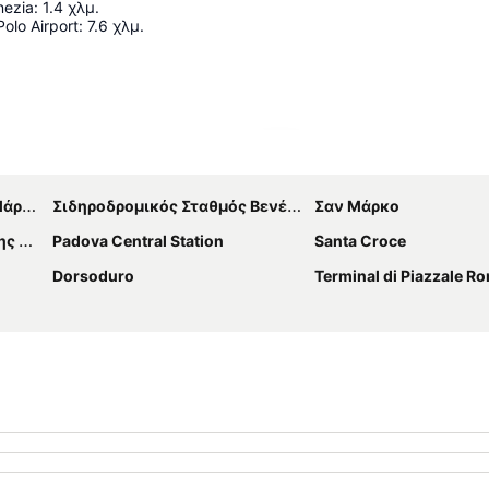
nezia
:
1.4
χλμ.
olo Airport
:
7.6
χλμ.
Ανάπτυξη χάρτη
Πόλο
Σιδηροδρομικός Σταθμός Βενέτσια Μέστρε
Σαν Μάρκο
τσία
Padova Central Station
Santa Croce
Dorsoduro
Terminal di Piazzale R