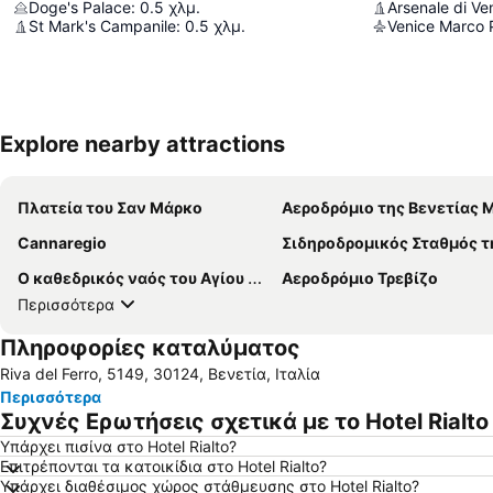
Doge's Palace
:
0.5
χλμ.
Arsenale di Ve
St Mark's Campanile
:
0.5
χλμ.
Venice Marco P
Explore nearby attractions
Πλατεία του Σαν Μάρκο
Αεροδρόμιο της Βενετίας Μάρκο 
Cannaregio
Σιδηροδρομικός Σταθμός της Βενετίας Σάντα Λου
Ο καθεδρικός ναός του Αγίου Μάρκου
Αεροδρόμιο Τρεβίζο
Περισσότερα
Πληροφορίες καταλύματος
Riva del Ferro, 5149, 30124, Βενετία, Ιταλία
Περισσότερα
Συχνές Ερωτήσεις σχετικά με το Hotel Rialto
Υπάρχει πισίνα στο Hotel Rialto?
Επιτρέπονται τα κατοικίδια στο Hotel Rialto?
Υπάρχει διαθέσιμος χώρος στάθμευσης στο Hotel Rialto?