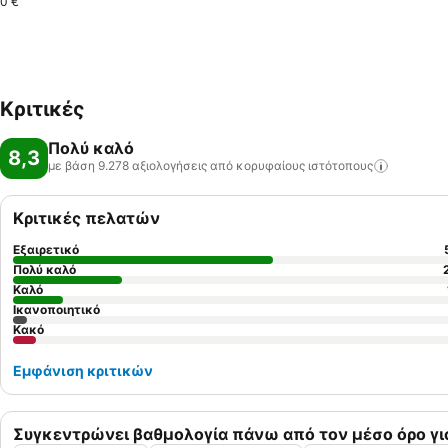
0 €
Κριτικές
Πολύ καλό
8,3
με βάση 9.278 αξιολογήσεις από κορυφαίους
ιστότοπους
Κριτικές πελατών
Εξαιρετικό
Πολύ καλό
Καλό
Ικανοποιητικό
Κακό
Εμφάνιση κριτικών
Συγκεντρώνει βαθμολογία πάνω από τον μέσο όρο γι