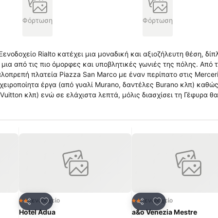
Φόρτωση
Φόρτωση
Ξενοδοχείο Rialto κατέχει μια μοναδική και αξιοζήλευτη θέση, δίπ
ι μια από τις πιο όμορφες και υποβλητικές γωνιές της πόλης. Από 
αλοπρεπή πλατεία Piazza San Marco με έναν περίπατο στις Merceri
χειροποίητα έργα (από γυαλί Murano, δαντέλες Burano κλπ) καθώς
s Vuitton κλπ) ενώ σε ελάχιστα λεπτά, μόλις διασχίσει τη Γέφυρα θ
ορά.
πημένα
Προσθήκη στα αγαπημένα
Προσθήκη στα α
Ξενοδοχείο
Ξενοδοχείο
2 Αστέρια
2 Αστέρια
Κοινοποίηση
Κοινοποίηση
Hotel Adua
a&o Venezia Mestre