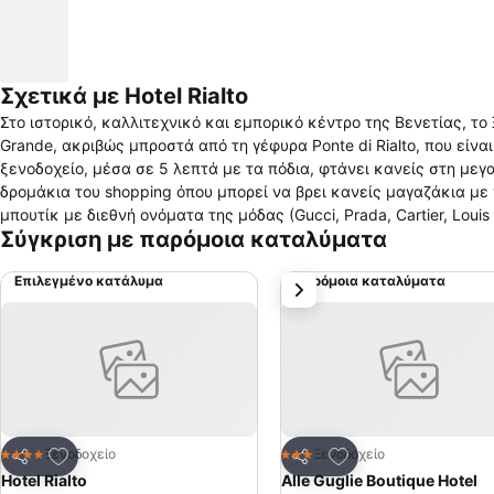
Σχετικά με Hotel Rialto
Στο ιστορικό, καλλιτεχνικό και εμπορικό κέντρο της Βενετίας, το 
Grande, ακριβώς μπροστά από τη γέφυρα Ponte di Rialto, που είνα
ξενοδοχείο, μέσα σε 5 λεπτά με τα πόδια, φτάνει κανείς στη μεγ
δρομάκια του shopping όπου μπορεί να βρει κανείς μαγαζάκια με 
μπουτίκ με διεθνή ονόματα της μόδας (Gucci, Prada, Cartier, Loui
Σύγκριση με παρόμοια καταλύματα
ειδυλλιακή αγορά του Rialto με τα φρούτα και την ιστορική ψαραγ
Επιλεγμένο κατάλυμα
Παρόμοια καταλύματα
επόμενο
Προσθήκη στα αγαπημένα
Προσθήκη στα αγα
Ξενοδοχείο
Ξενοδοχείο
4 Αστέρια
3 Αστέρια
Κοινοποίηση
Κοινοποίηση
Hotel Rialto
Alle Guglie Boutique Hotel