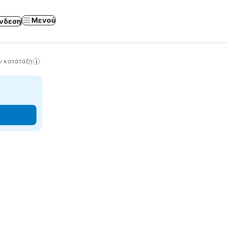
Μενού
νδεση
ν κατάταξη