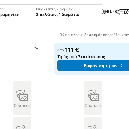
ηση
Επισκέπτες & δωμάτια
EL · €
Σύ
ερομηνίες
2 πελάτες, 1 δωμάτιο
α
Πώς οι πληρωμές σε εμάς επηρεάζουν τη
Προσθήκη στα αγαπημένα
111 €
από
Κοινοποίηση
Τιμές από
7 ιστότοπους
Εμφάνιση τιμών
Φόρτωση
Φόρτωση