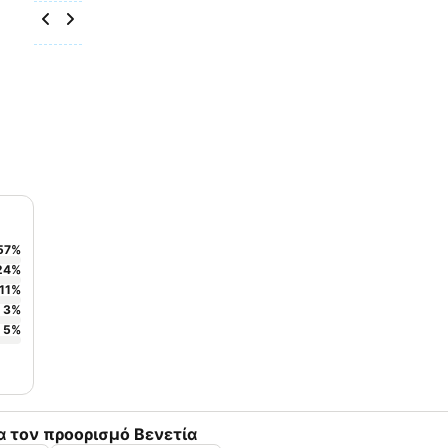
57
%
24
%
11
%
3
%
5
%
α τον προορισμό Βενετία