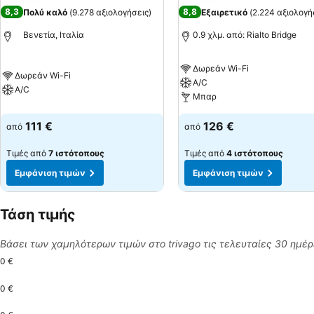
8,3
8,8
Πολύ καλό
(
9.278 αξιολογήσεις
)
Εξαιρετικό
(
2.224 αξιολογή
Βενετία, Ιταλία
0.9 χλμ. από: Rialto Bridge
Δωρεάν Wi-Fi
Δωρεάν Wi-Fi
A/C
A/C
Μπαρ
111 €
126 €
από
από
Τιμές από
7 ιστότοπους
Τιμές από
4 ιστότοπους
Εμφάνιση τιμών
Εμφάνιση τιμών
Τάση τιμής
Βάσει των χαμηλότερων τιμών στο trivago τις τελευταίες 30 ημέ
0 €
0 €