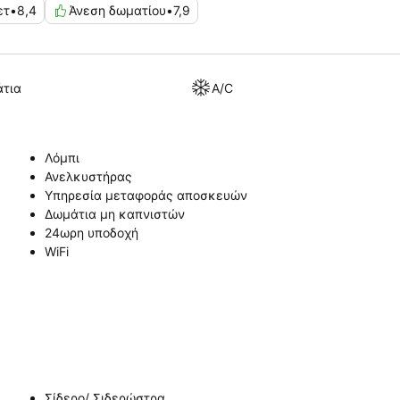
ετ
•
8,4
Άνεση δωματίου
•
7,9
άτια
A/C
Λόμπι
Ανελκυστήρας
Υπηρεσία μεταφοράς αποσκευών
Δωμάτια μη καπνιστών
24ωρη υποδοχή
WiFi
Σίδερο/ Σιδερώστρα