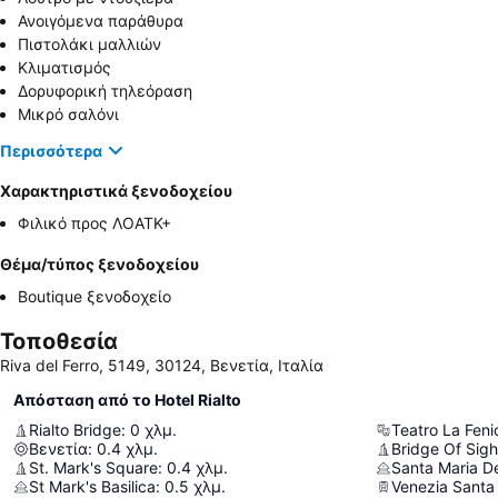
Ανοιγόμενα παράθυρα
Πιστολάκι μαλλιών
Κλιματισμός
Δορυφορική τηλεόραση
Μικρό σαλόνι
Περισσότερα
Χαρακτηριστικά ξενοδοχείου
Φιλικό προς ΛΟΑΤΚ+
Θέμα/τύπος ξενοδοχείου
Boutique ξενοδοχείο
Τοποθεσία
Riva del Ferro, 5149, 30124, Βενετία, Ιταλία
Απόσταση από το Hotel Rialto
Rialto Bridge
:
0
χλμ.
Teatro La Feni
Βενετία
:
0.4
χλμ.
Bridge Of Sig
St. Mark's Square
:
0.4
χλμ.
Santa Maria De
St Mark's Basilica
:
0.5
χλμ.
Venezia Santa