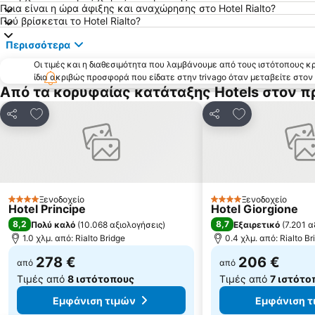
Ποια είναι η ώρα άφιξης και αναχώρησης στο Hotel Rialto?
Πού βρίσκεται το Hotel Rialto?
Περισσότερα
Οι τιμές και η διαθεσιμότητα που λαμβάνουμε από τους ιστότοπους 
ίδια ακριβώς προσφορά που είδατε στην trivago όταν μεταβείτε στο
Από τα κορυφαίας κατάταξης Hotels στον π
Προσθήκη στα αγαπημένα
Προσθήκη στα
Κοινοποίηση
Κοινοποίηση
Ξενοδοχείο
Ξενοδοχείο
4 Αστέρια
4 Αστέρια
Hotel Principe
Hotel Giorgione
8,2
8,7
Πολύ καλό
(
10.068 αξιολογήσεις
)
Εξαιρετικό
(
7.201 α
1.0 χλμ. από: Rialto Bridge
0.4 χλμ. από: Rialto Br
278 €
206 €
από
από
Τιμές από
8 ιστότοπους
Τιμές από
7 ιστότο
Εμφάνιση τιμών
Εμφάνιση τ