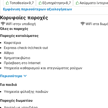
Τοποθεσία
•
9,7
Εξυπηρέτηση
•
8,7
Ασύρματο ίντερν
Εμφάνιση περισσότερων αξιολογήσεων
Κορυφαίες παροχές
WiFi στην υποδοχή
WiFi στα δωμ
Όλες οι παροχές
Παροχές καταλύματος
Καφετέρια
Express check-in/check-out
Αίθριο
Χρηματοκιβώτιο
Πρόσβαση στο Internet
Υπηρεσία καθαρισμού και στεγνώματος ρούχων
Περισσότερα
Για παιδιά
Υπηρεσία φύλαξης παιδιών
Παροχές δωματίου
Λουτρό με ντουζιέρα