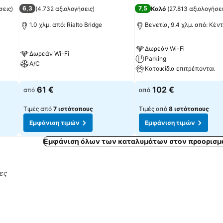
6,3
7,5
σεις
)
(
4.732 αξιολογήσεις
)
Καλό
(
27.813 αξιολογήσε
1.0 χλμ. από: Rialto Bridge
Βενετία, 9.4 χλμ. από: Κέν
Δωρεάν Wi-Fi
Δωρεάν Wi-Fi
Parking
A/C
Κατοικίδια επιτρέπονται
61 €
102 €
από
από
Τιμές από
7 ιστότοπους
Τιμές από
8 ιστότοπους
Εμφάνιση τιμών
Εμφάνιση τιμών
Εμφάνιση όλων των καταλυμάτων στον προορισμό
ρες