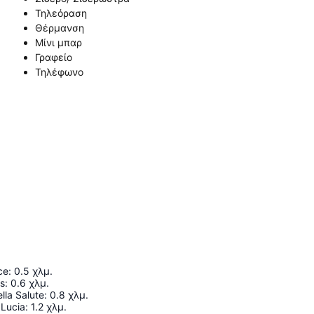
Τηλεόραση
Θέρμανση
Μίνι μπαρ
Γραφείο
Τηλέφωνο
ce
:
0.5
χλμ.
hs
:
0.6
χλμ.
lla Salute
:
0.8
χλμ.
 Lucia
:
1.2
χλμ.