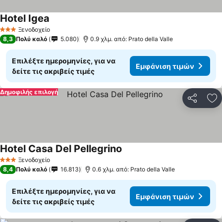
Hotel Igea
Ξενοδοχείο
3 Αστέρια
8,3
Πολύ καλό
5.080
0.9 χλμ. από: Prato della Valle
Επιλέξτε ημερομηνίες, για να
Εμφάνιση τιμών
δείτε τις ακριβείς τιμές
Δημοφιλής επιλογή
Κοινοποί
Πρ
Hotel Casa Del Pellegrino
Ξενοδοχείο
3 Αστέρια
8,4
Πολύ καλό
16.813
0.6 χλμ. από: Prato della Valle
Επιλέξτε ημερομηνίες, για να
Εμφάνιση τιμών
δείτε τις ακριβείς τιμές