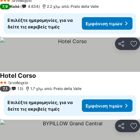
Ξενοδοχείο
3 Αστέρια
7,9
Καλό
4.634
2.2 χλμ. από: Prato della Valle
Επιλέξτε ημερομηνίες, για να
Εμφάνιση τιμών
δείτε τις ακριβείς τιμές
Κοινοποί
Πρ
Hotel Corso
Ξενοδοχείο
2 Αστέρια
7,1
13
1.7 χλμ. από: Prato della Valle
Επιλέξτε ημερομηνίες, για να
Εμφάνιση τιμών
δείτε τις ακριβείς τιμές
Κοινοποί
Πρ