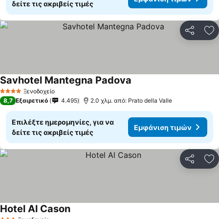
δείτε τις ακριβείς τιμές
Κοινοποί
Πρ
Savhotel Mantegna Padova
Ξενοδοχείο
4 Αστέρια
8,7
Εξαιρετικό
4.495
2.0 χλμ. από: Prato della Valle
Επιλέξτε ημερομηνίες, για να
Εμφάνιση τιμών
δείτε τις ακριβείς τιμές
Κοινοποί
Πρ
Hotel Al Cason