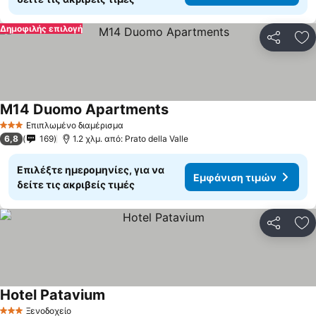
Δημοφιλής επιλογή
Κοινοποί
Πρ
M14 Duomo Apartments
Επιπλωμένο διαμέρισμα
3 Αστέρια
6,8
169
1.2 χλμ. από: Prato della Valle
Επιλέξτε ημερομηνίες, για να
Εμφάνιση τιμών
δείτε τις ακριβείς τιμές
Κοινοποί
Πρ
Hotel Patavium
Ξενοδοχείο
3 Αστέρια