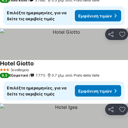
8,2
Πολύ καλό
3.768
0.5 χλμ. από: Prato della Valle
Επιλέξτε ημερομηνίες, για να
Εμφάνιση τιμών
δείτε τις ακριβείς τιμές
Κοινοποί
Πρ
Hotel Giotto
Ξενοδοχείο
3 Αστέρια
8,5
Εξαιρετικό
7.771
0.7 χλμ. από: Prato della Valle
Επιλέξτε ημερομηνίες, για να
Εμφάνιση τιμών
δείτε τις ακριβείς τιμές
Κοινοποί
Πρ