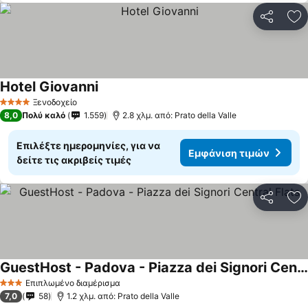
Κοινοποί
Πρ
Hotel Giovanni
Ξενοδοχείο
4 Αστέρια
8,0
Πολύ καλό
1.559
2.8 χλμ. από: Prato della Valle
Επιλέξτε ημερομηνίες, για να
Εμφάνιση τιμών
δείτε τις ακριβείς τιμές
Κοινοποί
Πρ
GuestHost - Padova - Piazza dei Signori Central Flats
Επιπλωμένο διαμέρισμα
3 Αστέρια
7,0
58
1.2 χλμ. από: Prato della Valle