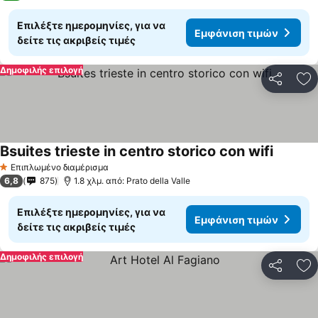
Επιλέξτε ημερομηνίες, για να
Εμφάνιση τιμών
δείτε τις ακριβείς τιμές
Δημοφιλής επιλογή
Κοινοποί
Πρ
Bsuites trieste in centro storico con wifi
Επιπλωμένο διαμέρισμα
1 Αστέρια
6,8
875
1.8 χλμ. από: Prato della Valle
Επιλέξτε ημερομηνίες, για να
Εμφάνιση τιμών
δείτε τις ακριβείς τιμές
Δημοφιλής επιλογή
Κοινοποί
Πρ