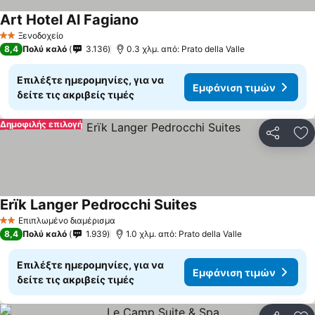
Art Hotel Al Fagiano
Ξενοδοχείο
2 Αστέρια
8,4
Πολύ καλό
3.136
0.3 χλμ. από: Prato della Valle
Επιλέξτε ημερομηνίες, για να
Εμφάνιση τιμών
δείτε τις ακριβείς τιμές
Δημοφιλής επιλογή
Κοινοποί
Πρ
Erïk Langer Pedrocchi Suites
Επιπλωμένο διαμέρισμα
2 Αστέρια
8,4
Πολύ καλό
1.939
1.0 χλμ. από: Prato della Valle
Επιλέξτε ημερομηνίες, για να
Εμφάνιση τιμών
δείτε τις ακριβείς τιμές