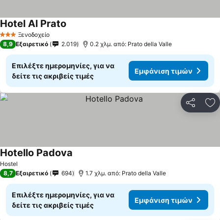
Hotel Al Prato
Ξενοδοχείο
3 Αστέρια
8,9
Εξαιρετικό
2.019
0.2 χλμ. από: Prato della Valle
Επιλέξτε ημερομηνίες, για να
Εμφάνιση τιμών
δείτε τις ακριβείς τιμές
Κοινοποί
Πρ
Hotello Padova
Hostel
8,7
Εξαιρετικό
694
1.7 χλμ. από: Prato della Valle
Επιλέξτε ημερομηνίες, για να
Εμφάνιση τιμών
δείτε τις ακριβείς τιμές