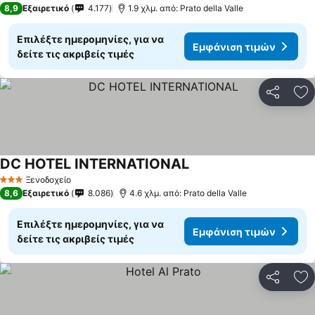
8,9
Εξαιρετικό
4.177
1.9 χλμ. από: Prato della Valle
Επιλέξτε ημερομηνίες, για να
Εμφάνιση τιμών
δείτε τις ακριβείς τιμές
Κοινοποί
Πρ
DC HOTEL INTERNATIONAL
Ξενοδοχείο
3 Αστέρια
8,6
Εξαιρετικό
8.086
4.6 χλμ. από: Prato della Valle
Επιλέξτε ημερομηνίες, για να
Εμφάνιση τιμών
δείτε τις ακριβείς τιμές
Κοινοποί
Πρ