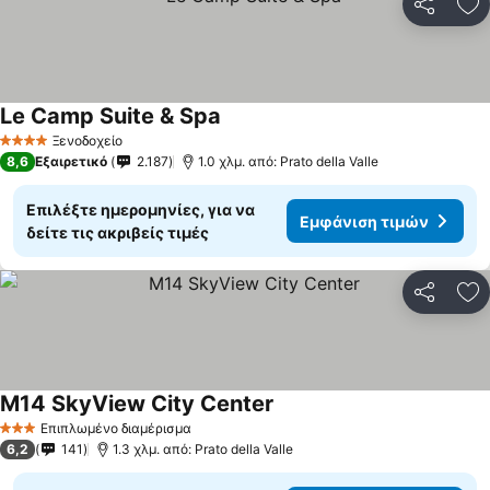
Κοινοποί
Πρ
Le Camp Suite & Spa
Ξενοδοχείο
4 Αστέρια
8,6
Εξαιρετικό
2.187
1.0 χλμ. από: Prato della Valle
Επιλέξτε ημερομηνίες, για να
Εμφάνιση τιμών
δείτε τις ακριβείς τιμές
Κοινοποί
Πρ
M14 SkyView City Center
Επιπλωμένο διαμέρισμα
3 Αστέρια
6,2
141
1.3 χλμ. από: Prato della Valle