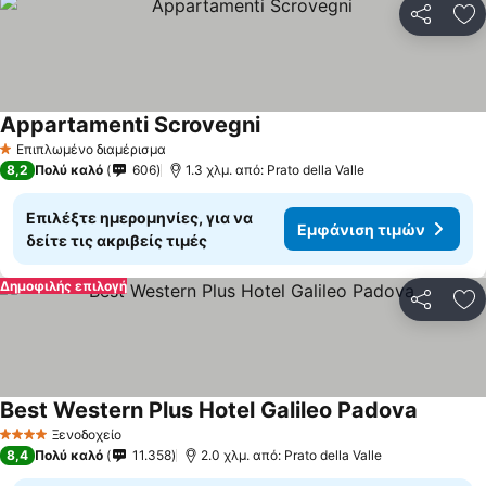
Κοινοποί
Πρ
Appartamenti Scrovegni
Επιπλωμένο διαμέρισμα
1 Αστέρια
8,2
Πολύ καλό
606
1.3 χλμ. από: Prato della Valle
Επιλέξτε ημερομηνίες, για να
Εμφάνιση τιμών
δείτε τις ακριβείς τιμές
Δημοφιλής επιλογή
Κοινοποί
Πρ
Best Western Plus Hotel Galileo Padova
Ξενοδοχείο
4 Αστέρια
8,4
Πολύ καλό
11.358
2.0 χλμ. από: Prato della Valle