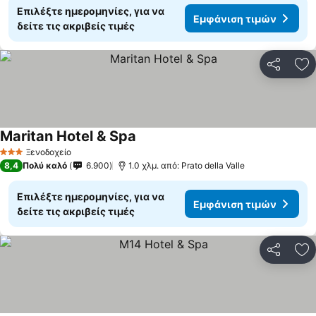
Επιλέξτε ημερομηνίες, για να
Εμφάνιση τιμών
δείτε τις ακριβείς τιμές
Κοινοποί
Πρ
Maritan Hotel & Spa
Ξενοδοχείο
3 Αστέρια
8,4
Πολύ καλό
6.900
1.0 χλμ. από: Prato della Valle
Επιλέξτε ημερομηνίες, για να
Εμφάνιση τιμών
δείτε τις ακριβείς τιμές
Κοινοποί
Πρ