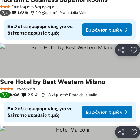
Επιπλωμένο διαμέρισμα
3 Αστέρια
7,4
1.636
2.0 χλμ. από: Prato della Valle
Επιλέξτε ημερομηνίες, για να
Εμφάνιση τιμών
δείτε τις ακριβείς τιμές
Κοινοποί
Πρ
Sure Hotel by Best Western Milano
Ξενοδοχείο
4 Αστέρια
7,8
Καλό
2.514
1.8 χλμ. από: Prato della Valle
Επιλέξτε ημερομηνίες, για να
Εμφάνιση τιμών
δείτε τις ακριβείς τιμές
Κοινοποί
Πρ