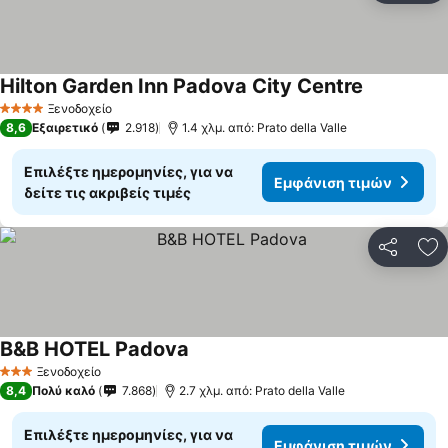
Hilton Garden Inn Padova City Centre
Ξενοδοχείο
4 Αστέρια
8,6
Εξαιρετικό
2.918
1.4 χλμ. από: Prato della Valle
Επιλέξτε ημερομηνίες, για να
Εμφάνιση τιμών
δείτε τις ακριβείς τιμές
Κοινοποί
Πρ
B&B HOTEL Padova
Ξενοδοχείο
3 Αστέρια
8,4
Πολύ καλό
7.868
2.7 χλμ. από: Prato della Valle
Επιλέξτε ημερομηνίες, για να
Εμφάνιση τιμών