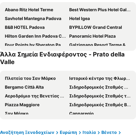
Abano Ritz Hotel Terme
Best Western Plus Hotel Galileo Padova
Savhotel Mantegna Padova
Hotel Igea
B&B HOTEL Padova
BYPILLOW Grand Central
Hilton Garden Inn Padova City Centre
Panoramic Hotel Plaza
Four Points by Sheraton Padova
Galzignano Resort Terme & Golf - Hotel Sporting
Άλλα Σημεία Ενδιαφέροντος - Prato della
Abano Grand Hotel
Best Western Hotel Biri
Valle
Grand Hotel Terme & Spa
Hotel Giotto
Hotel Europa
Hotel President Terme
Πλατεία του Σαν Μάρκο
Ιστορικό κέντρο της Φλωρεντίας
Scrovegni Room & Breakfast
Hotel Arcella
Bergamo Città Alta
Σιδηροδρομικός Σταθμός Μπολώνια
Hotel Terme Venezia
Tulip Inn Padova
Αεροδρόμιο της Βενετίας Μάρκο Πόλο
Σιδηροδρομικός Σταθμός της Φλωρεντίας Σάντα Μαρία Νοβέλα
Best Western Plus Net Tower Hotel Padova
Maritan Hotel & Spa
Piazza Maggiore
Σιδηροδρομικός Σταθμός Βενέτσια Μέστρε
Terme di Relilax Boutique Hotel & Spa
Hotel Ariston Molino Buja
Σαν Μάρκο
Cannaregio
Hotel Terme Delle Nazioni
Hotel Terme Patria
Σιδηροδρομικός Σταθμός της Βενετίας Σάντα Λουτσία
Padova Central Station
DC HOTEL INTERNATIONAL
Hotel Terme Helvetia
Αεροδρόμιο Μπολόνια
Stazione di Bergamo
Αναζήτηση Ξενοδοχείων
Ευρώπη
Ιταλία
Βένετο
Hotel Donatello
Hotel Al Cason