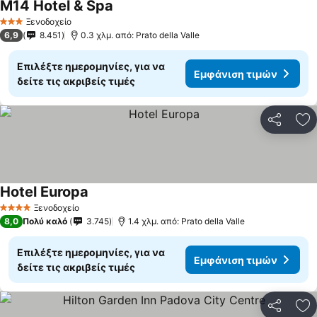
M14 Hotel & Spa
Ξενοδοχείο
3 Αστέρια
6,9
8.451
0.3 χλμ. από: Prato della Valle
Επιλέξτε ημερομηνίες, για να
Εμφάνιση τιμών
δείτε τις ακριβείς τιμές
Κοινοποί
Πρ
Hotel Europa
Ξενοδοχείο
4 Αστέρια
8,0
Πολύ καλό
3.745
1.4 χλμ. από: Prato della Valle
Επιλέξτε ημερομηνίες, για να
Εμφάνιση τιμών
δείτε τις ακριβείς τιμές
Κοινοποί
Πρ