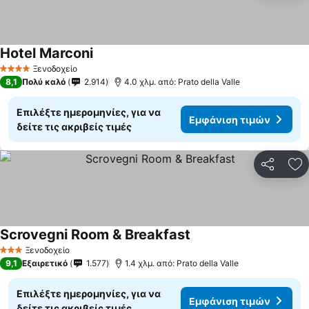
Hotel Marconi
Ξενοδοχείο
4 Αστέρια
8,1
Πολύ καλό
2.914
4.0 χλμ. από: Prato della Valle
Επιλέξτε ημερομηνίες, για να
Εμφάνιση τιμών
δείτε τις ακριβείς τιμές
Κοινοποί
Πρ
Scrovegni Room & Breakfast
Ξενοδοχείο
3 Αστέρια
9,1
Εξαιρετικό
1.577
1.4 χλμ. από: Prato della Valle
Επιλέξτε ημερομηνίες, για να
Εμφάνιση τιμών
δείτε τις ακριβείς τιμές