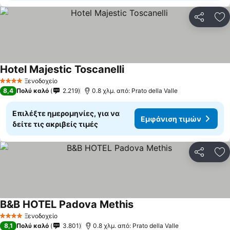
Κοινοποί
Πρ
Hotel Majestic Toscanelli
Ξενοδοχείο
4 Αστέρια
8,4
Πολύ καλό
2.219
0.8 χλμ. από: Prato della Valle
Επιλέξτε ημερομηνίες, για να
Εμφάνιση τιμών
δείτε τις ακριβείς τιμές
Κοινοποί
Πρ
B&B HOTEL Padova Methis
Ξενοδοχείο
4 Αστέρια
8,1
Πολύ καλό
3.801
0.8 χλμ. από: Prato della Valle