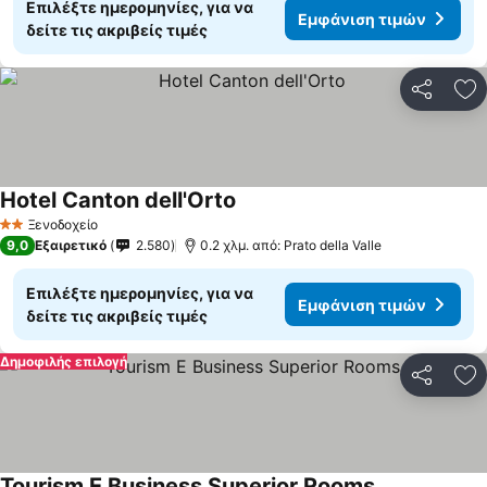
Επιλέξτε ημερομηνίες, για να
Εμφάνιση τιμών
δείτε τις ακριβείς τιμές
Κοινοποί
Πρ
Hotel Canton dell'Orto
Ξενοδοχείο
2 Αστέρια
9,0
Εξαιρετικό
2.580
0.2 χλμ. από: Prato della Valle
Επιλέξτε ημερομηνίες, για να
Εμφάνιση τιμών
δείτε τις ακριβείς τιμές
Δημοφιλής επιλογή
Κοινοποί
Πρ
Tourism E Business Superior Rooms