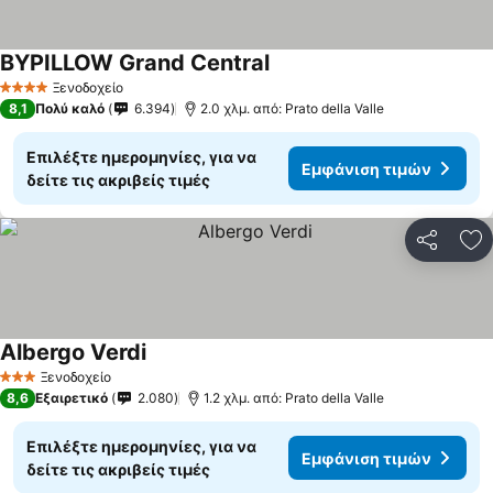
BYPILLOW Grand Central
Ξενοδοχείο
4 Αστέρια
8,1
Πολύ καλό
6.394
2.0 χλμ. από: Prato della Valle
Επιλέξτε ημερομηνίες, για να
Εμφάνιση τιμών
δείτε τις ακριβείς τιμές
Κοινοποί
Πρ
Albergo Verdi
Ξενοδοχείο
3 Αστέρια
8,6
Εξαιρετικό
2.080
1.2 χλμ. από: Prato della Valle
Επιλέξτε ημερομηνίες, για να
Εμφάνιση τιμών
δείτε τις ακριβείς τιμές