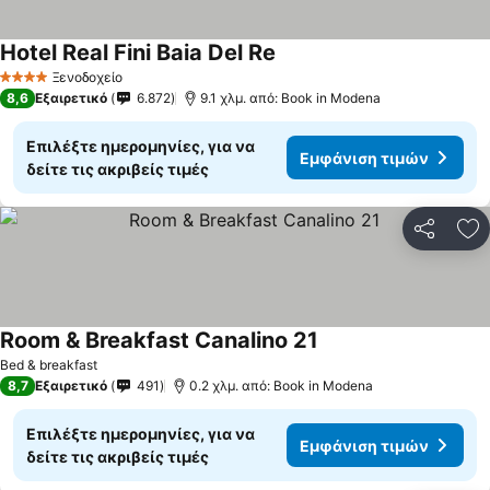
Hotel Real Fini Baia Del Re
Εμφάνιση τιμών
Ξενοδοχείο
4 Αστέρια
8,6
Εξαιρετικό
6.872
9.1 χλμ. από: Book in Modena
Επιλέξτε ημερομηνίες, για να
Εμφάνιση τιμών
δείτε τις ακριβείς τιμές
Κοινοποί
Πρ
Room & Breakfast Canalino 21
Εμφάνιση τιμών
Bed & breakfast
8,7
Εξαιρετικό
491
0.2 χλμ. από: Book in Modena
Επιλέξτε ημερομηνίες, για να
Εμφάνιση τιμών
δείτε τις ακριβείς τιμές