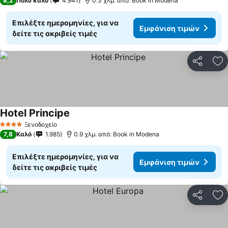
8,2
Πολύ καλό
4.941
0.3 χλμ. από: Book in Modena
Επιλέξτε ημερομηνίες, για να
Εμφάνιση τιμών
δείτε τις ακριβείς τιμές
Κοινοποί
Πρ
Hotel Principe
Εμφάνιση τιμών
Ξενοδοχείο
4 Αστέρια
7,8
Καλό
1.985
0.9 χλμ. από: Book in Modena
Επιλέξτε ημερομηνίες, για να
Εμφάνιση τιμών
δείτε τις ακριβείς τιμές
Κοινοποί
Πρ