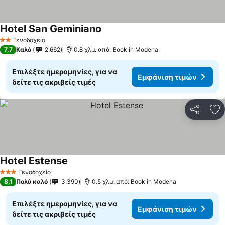
Hotel San Geminiano
Εμφάνιση τιμών
Ξενοδοχείο
2 Αστέρια
7,7
Καλό
2.662
0.8 χλμ. από: Book in Modena
Επιλέξτε ημερομηνίες, για να
Εμφάνιση τιμών
δείτε τις ακριβείς τιμές
Κοινοποί
Πρ
Hotel Estense
Εμφάνιση τιμών
Ξενοδοχείο
3 Αστέρια
8,1
Πολύ καλό
3.390
0.5 χλμ. από: Book in Modena
Επιλέξτε ημερομηνίες, για να
Εμφάνιση τιμών
δείτε τις ακριβείς τιμές