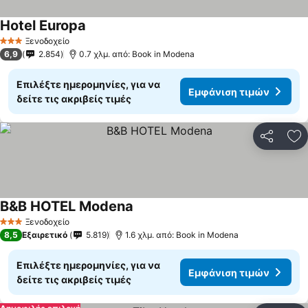
Hotel Europa
Εμφάνιση τιμών
Ξενοδοχείο
3 Αστέρια
6,9
2.854
0.7 χλμ. από: Book in Modena
Επιλέξτε ημερομηνίες, για να
Εμφάνιση τιμών
δείτε τις ακριβείς τιμές
Κοινοποί
Πρ
B&B HOTEL Modena
Εμφάνιση τιμών
Ξενοδοχείο
3 Αστέρια
8,5
Εξαιρετικό
5.819
1.6 χλμ. από: Book in Modena
Επιλέξτε ημερομηνίες, για να
Εμφάνιση τιμών
δείτε τις ακριβείς τιμές