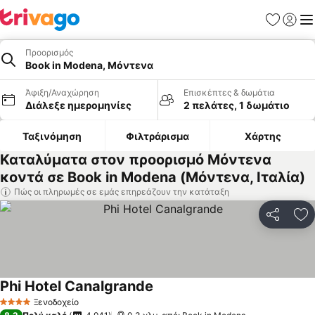
Αγαπημέν
Σύνδε
Με
Προορισμός
Book in Modena, Μόντενα
Άφιξη/Αναχώρηση
Επισκέπτες & δωμάτια
Διάλεξε ημερομηνίες
2 πελάτες, 1 δωμάτιο
Ταξινόμηση
Φιλτράρισμα
Χάρτης
Καταλύματα στον προορισμό Μόντενα
κοντά σε Book in Modena (Μόντενα, Ιταλία)
Πώς οι πληρωμές σε εμάς επηρεάζουν την κατάταξη
Κοινοποί
Πρ
Phi Hotel Canalgrande
Εμφάνιση τιμών
Ξενοδοχείο
4 Αστέρια