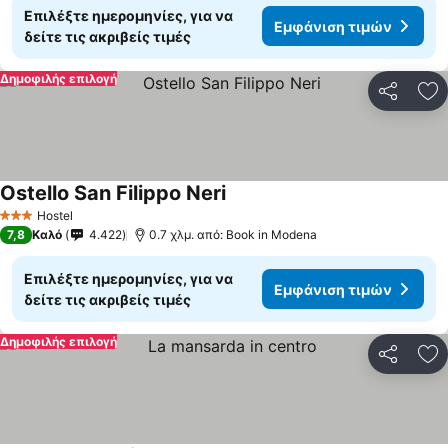
Επιλέξτε ημερομηνίες, για να
Εμφάνιση τιμών
δείτε τις ακριβείς τιμές
Δημοφιλής επιλογή
Κοινοποί
Πρ
Ostello San Filippo Neri
Εμφάνιση τιμών
Hostel
3 Αστέρια
7,8
Καλό
4.422
0.7 χλμ. από: Book in Modena
Επιλέξτε ημερομηνίες, για να
Εμφάνιση τιμών
δείτε τις ακριβείς τιμές
Δημοφιλής επιλογή
Κοινοποί
Πρ