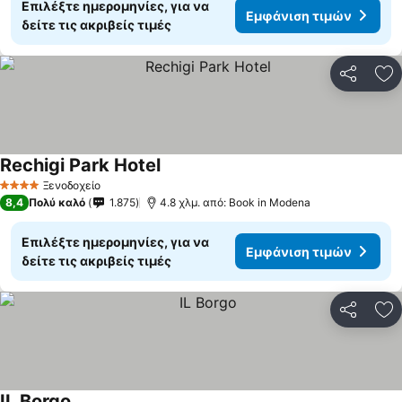
Επιλέξτε ημερομηνίες, για να
Εμφάνιση τιμών
δείτε τις ακριβείς τιμές
Κοινοποί
Πρ
Rechigi Park Hotel
Εμφάνιση τιμών
Ξενοδοχείο
4 Αστέρια
8,4
Πολύ καλό
1.875
4.8 χλμ. από: Book in Modena
Επιλέξτε ημερομηνίες, για να
Εμφάνιση τιμών
δείτε τις ακριβείς τιμές
Κοινοποί
Πρ
IL Borgo