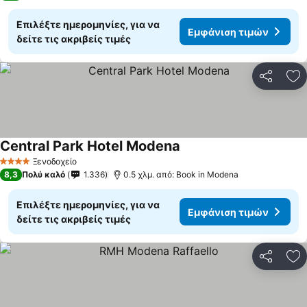
Επιλέξτε ημερομηνίες, για να
Εμφάνιση τιμών
δείτε τις ακριβείς τιμές
Κοινοποί
Πρ
Central Park Hotel Modena
Εμφάνιση τιμών
Ξενοδοχείο
4 Αστέρια
8,3
Πολύ καλό
1.336
0.5 χλμ. από: Book in Modena
Επιλέξτε ημερομηνίες, για να
Εμφάνιση τιμών
δείτε τις ακριβείς τιμές
Κοινοποί
Πρ