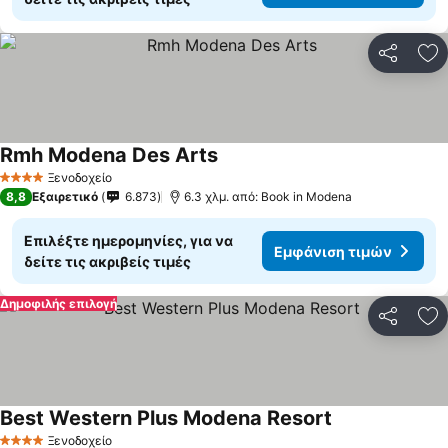
Κοινοποί
Πρ
Rmh Modena Des Arts
Εμφάνιση τιμών
Ξενοδοχείο
4 Αστέρια
8,8
Εξαιρετικό
6.873
6.3 χλμ. από: Book in Modena
Επιλέξτε ημερομηνίες, για να
Εμφάνιση τιμών
δείτε τις ακριβείς τιμές
Δημοφιλής επιλογή
Κοινοποί
Πρ
Best Western Plus Modena Resort
Εμφάνιση τιμώ
Ξενοδοχείο
4 Αστέρια