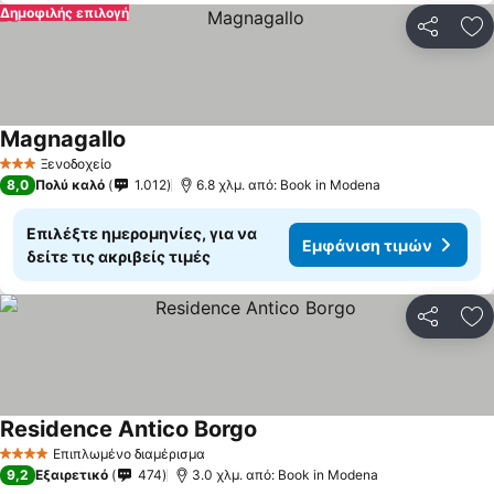
Δημοφιλής επιλογή
Κοινοποί
Πρ
Magnagallo
Εμφάνιση τιμών
Ξενοδοχείο
3 Αστέρια
8,0
Πολύ καλό
1.012
6.8 χλμ. από: Book in Modena
Επιλέξτε ημερομηνίες, για να
Εμφάνιση τιμών
δείτε τις ακριβείς τιμές
Κοινοποί
Πρ
Residence Antico Borgo
Εμφάνιση τιμών
Επιπλωμένο διαμέρισμα
4 Αστέρια
9,2
Εξαιρετικό
474
3.0 χλμ. από: Book in Modena