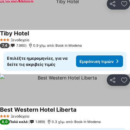
Δημοφιλής επιλογή
Κοινοποί
Πρ
Tiby Hotel
Εμφάνιση τιμών
Ξενοδοχείο
3 Αστέρια
7,4
7.960
0.9 χλμ. από: Book in Modena
Επιλέξτε ημερομηνίες, για να
Εμφάνιση τιμών
δείτε τις ακριβείς τιμές
Κοινοποί
Πρ
Best Western Hotel Liberta
Εμφάνιση τιμών
Ξενοδοχείο
3 Αστέρια
8,0
Πολύ καλό
1.989
0.3 χλμ. από: Book in Modena