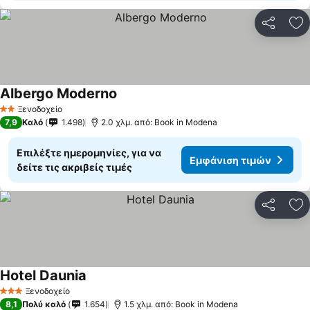
Κοινοποί
Πρ
Albergo Moderno
Εμφάνιση τιμών
Ξενοδοχείο
2 Αστέρια
7,9
Καλό
1.498
2.0 χλμ. από: Book in Modena
Επιλέξτε ημερομηνίες, για να
Εμφάνιση τιμών
δείτε τις ακριβείς τιμές
Κοινοποί
Πρ
Hotel Daunia
Εμφάνιση τιμών
Ξενοδοχείο
3 Αστέρια
8,1
Πολύ καλό
1.654
1.5 χλμ. από: Book in Modena