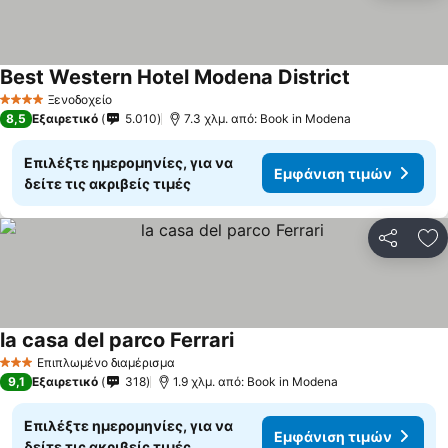
Best Western Hotel Modena District
Εμφάνιση τι
Ξενοδοχείο
4 Αστέρια
8,5
Εξαιρετικό
5.010
7.3 χλμ. από: Book in Modena
Επιλέξτε ημερομηνίες, για να
Εμφάνιση τιμών
δείτε τις ακριβείς τιμές
Κοινοποί
Πρ
la casa del parco Ferrari
Εμφάνιση τιμών
Επιπλωμένο διαμέρισμα
3 Αστέρια
9,1
Εξαιρετικό
318
1.9 χλμ. από: Book in Modena
Επιλέξτε ημερομηνίες, για να
Εμφάνιση τιμών
δείτε τις ακριβείς τιμές