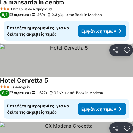
La mansarda in centro
Εμφάνιση τιμών
Επιπλωμένο διαμέρισμα
3 Αστέρια
8,5
Εξαιρετικό
469
0.3 χλμ. από: Book in Modena
Επιλέξτε ημερομηνίες, για να
Εμφάνιση τιμών
δείτε τις ακριβείς τιμές
Κοινοποί
Πρ
Hotel Cervetta 5
Εμφάνιση τιμών
Ξενοδοχείο
3 Αστέρια
8,7
Εξαιρετικό
1.627
0.1 χλμ. από: Book in Modena
Επιλέξτε ημερομηνίες, για να
Εμφάνιση τιμών
δείτε τις ακριβείς τιμές
Κοινοποί
Πρ