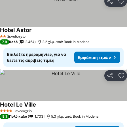
Κοινοποί
Πρ
Hotel Astor
Εμφάνιση τιμών
Ξενοδοχείο
2 Αστέρια
7,9
Καλό
2.464
2.2 χλμ. από: Book in Modena
Επιλέξτε ημερομηνίες, για να
Εμφάνιση τιμών
δείτε τις ακριβείς τιμές
Κοινοποί
Πρ
Hotel Le Ville
Εμφάνιση τιμών
Ξενοδοχείο
4 Αστέρια
8,1
Πολύ καλό
1.733
5.3 χλμ. από: Book in Modena