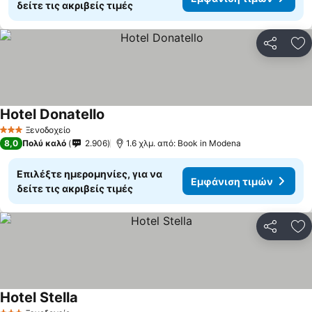
δείτε τις ακριβείς τιμές
Κοινοποί
Πρ
Hotel Donatello
Εμφάνιση τιμών
Ξενοδοχείο
3 Αστέρια
8,0
Πολύ καλό
2.906
1.6 χλμ. από: Book in Modena
Επιλέξτε ημερομηνίες, για να
Εμφάνιση τιμών
δείτε τις ακριβείς τιμές
Κοινοποί
Πρ
Hotel Stella
Εμφάνιση τιμών