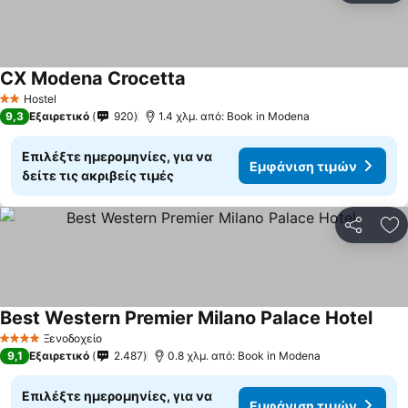
CX Modena Crocetta
Εμφάνιση τιμών
Hostel
2 Αστέρια
9,3
Εξαιρετικό
920
1.4 χλμ. από: Book in Modena
Επιλέξτε ημερομηνίες, για να
Εμφάνιση τιμών
δείτε τις ακριβείς τιμές
Κοινοποί
Πρ
Best Western Premier Milano Palace Hotel
Εμφά
Ξενοδοχείο
4 Αστέρια
9,1
Εξαιρετικό
2.487
0.8 χλμ. από: Book in Modena
Επιλέξτε ημερομηνίες, για να
Εμφάνιση τιμών