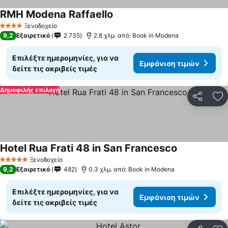
RMH Modena Raffaello
Εμφάνιση τιμών
Ξενοδοχείο
4 Αστέρια
9,2
Εξαιρετικό
2.735
2.8 χλμ. από: Book in Modena
Επιλέξτε ημερομηνίες, για να
Εμφάνιση τιμών
δείτε τις ακριβείς τιμές
Δημοφιλής επιλογή
Κοινοποί
Πρ
Hotel Rua Frati 48 in San Francesco
Εμφάνιση τι
Ξενοδοχείο
5 Αστέρια
9,2
Εξαιρετικό
482
0.3 χλμ. από: Book in Modena
Επιλέξτε ημερομηνίες, για να
Εμφάνιση τιμών
δείτε τις ακριβείς τιμές