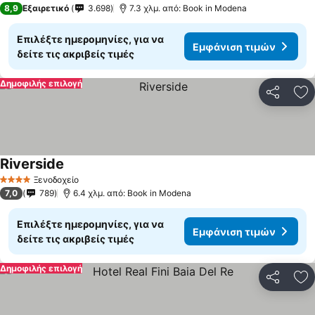
8,9
Εξαιρετικό
3.698
7.3 χλμ. από: Book in Modena
Επιλέξτε ημερομηνίες, για να
Εμφάνιση τιμών
δείτε τις ακριβείς τιμές
Δημοφιλής επιλογή
Κοινοποί
Πρ
Riverside
Εμφάνιση τιμών
Ξενοδοχείο
4 Αστέρια
7,0
789
6.4 χλμ. από: Book in Modena
Επιλέξτε ημερομηνίες, για να
Εμφάνιση τιμών
δείτε τις ακριβείς τιμές
Δημοφιλής επιλογή
Κοινοποί
Πρ