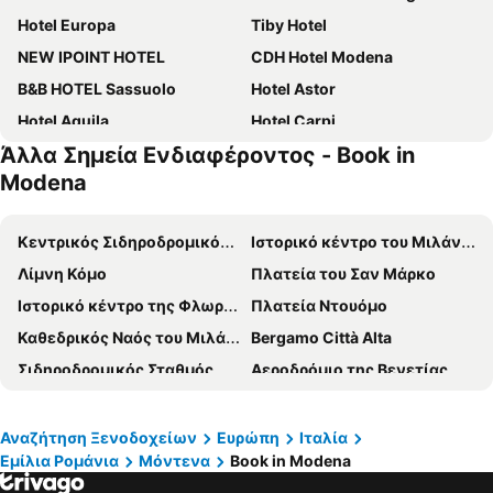
Hotel Europa
Tiby Hotel
NEW IPOINT HOTEL
CDH Hotel Modena
B&B HOTEL Sassuolo
Hotel Astor
Hotel Aquila
Hotel Carpi
Άλλα Σημεία Ενδιαφέροντος - Book in
Rechigi Park Hotel
Albergo Moderno
Modena
RMH Modena Raffaello
Hotel Stella
Hotel La Fenice
Planet Hotel
Κεντρικός Σιδηροδρομικός Σταθμός του Μιλάνου
Ιστορικό κέντρο του Μιλάνου
Best Western Premier Classic
Hotel Cervetta 5
Λίμνη Κόμο
Πλατεία του Σαν Μάρκο
Hotel La Torre
Hotel Rua Frati 48 in San Francesco
Ιστορικό κέντρο της Φλωρεντίας
Πλατεία Ντουόμο
Alloggio Cantalupo
Hotel Residence Zodiaco
Καθεδρικός Ναός του Μιλάνου
Bergamo Città Alta
Σιδηροδρομικός Σταθμός Μπολώνια
Αεροδρόμιο της Βενετίας Μάρκο Πόλο
Σιδηροδρομικός Σταθμός της Φλωρεντίας Σάντα Μαρία Νοβέλα
Fiera Milano - Rho
San Siro
Piazza Maggiore
Αναζήτηση Ξενοδοχείων
Ευρώπη
Ιταλία
Εμίλια Ρομάνια
Μόντενα
Book in Modena
Repubblica Metro Station
Brera