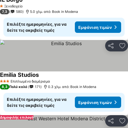
Εμφάνιση τιμών
Ξενοδοχείο
1 Αστέρια
7,3
580
5.0 χλμ. από: Book in Modena
Επιλέξτε ημερομηνίες, για να
Εμφάνιση τιμών
δείτε τις ακριβείς τιμές
Κοινοποί
Πρ
Emilia Studios
Εμφάνιση τιμών
Επιπλωμένο διαμέρισμα
3 Αστέρια
8,3
Πολύ καλό
171
0.3 χλμ. από: Book in Modena
Επιλέξτε ημερομηνίες, για να
Εμφάνιση τιμών
δείτε τις ακριβείς τιμές
Δημοφιλής επιλογή
Κοινοποί
Πρ