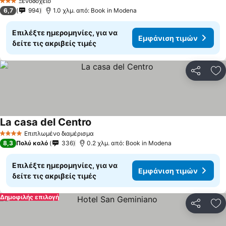
Ξενοδοχείο
3 Αστέρια
6,7
994
1.0 χλμ. από: Book in Modena
Επιλέξτε ημερομηνίες, για να
Εμφάνιση τιμών
δείτε τις ακριβείς τιμές
Κοινοποί
Πρ
La casa del Centro
Εμφάνιση τιμών
Επιπλωμένο διαμέρισμα
4 Αστέρια
8,3
Πολύ καλό
336
0.2 χλμ. από: Book in Modena
Επιλέξτε ημερομηνίες, για να
Εμφάνιση τιμών
δείτε τις ακριβείς τιμές
Δημοφιλής επιλογή
Κοινοποί
Πρ