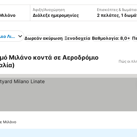
Άφιξη/Αναχώρηση
Επισκέπτες & δωμάτια
Διάλεξε ημερομηνίες
2 πελάτες, 1 δωμά
μιο Λινατε Μιλάνο
Δωρεάν ακύρωση
Ξενοδοχεία
Βαθμολογία: 8,0+
Π
μό Μιλάνο κοντά σε Αεροδρόμιο
Πώς οι πλ
αλία)
τε Μιλάνο