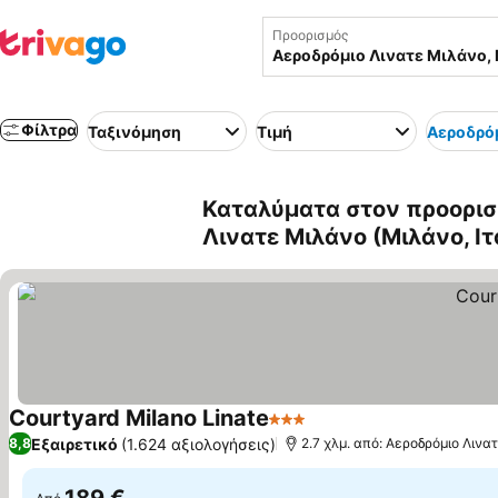
Προορισμός
Φίλτρα
Ταξινόμηση
Τιμή
Αεροδρό
Καταλύματα στον προορισ
Λινατε Μιλάνο (Μιλάνο, Ιτ
Courtyard Milano Linate
3 Αστέρια
Εξαιρετικό
(1.624 αξιολογήσεις)
8,8
2.7 χλμ. από: Αεροδρόμιο Λινα