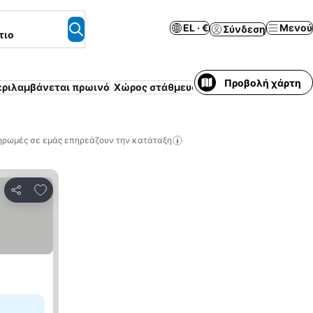
EL · €
Μενού
Σύνδεση
τιο
Προβολή χάρτη
εριλαμβάνεται πρωινό
Χώρος στάθμευσης
Πισίνα
Επιπλωμένο
ηρωμές σε εμάς επηρεάζουν την κατάταξη
Προσθήκη στα αγαπημένα
Κοινοποίηση