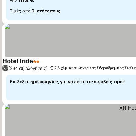
189 €
Από
Τιμές από
6 ιστότοπους
Hotel Iride
2 Αστέρια
(234 αξιολογήσεις)
6,2
2.5 χλμ. από: Κεντρικός Σιδηροδρομικός Σταθμ
Επιλέξτε ημερομηνίες, για να δείτε τις ακριβείς τιμές