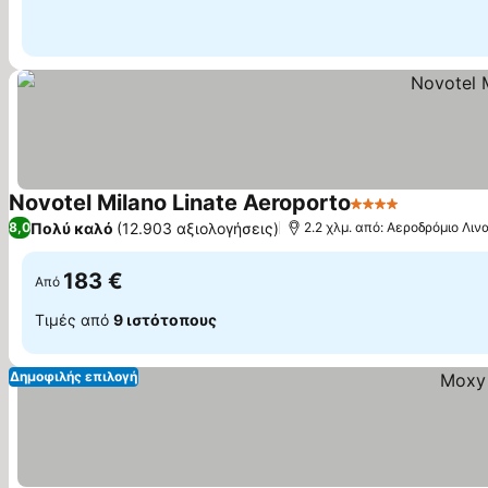
Novotel Milano Linate Aeroporto
4 Αστέρια
Πολύ καλό
(12.903 αξιολογήσεις)
8,0
2.2 χλμ. από: Αεροδρόμιο Λι
183 €
Από
Τιμές από
9 ιστότοπους
Δημοφιλής επιλογή