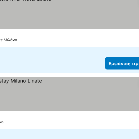
ατε Μιλάνο
Εμφάνιση τι
νο