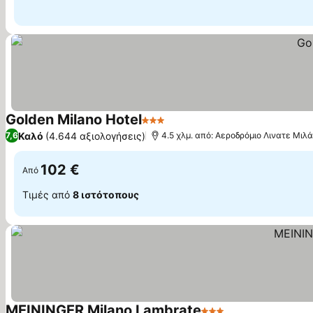
Golden Milano Hotel
3 Αστέρια
Καλό
(4.644 αξιολογήσεις)
7,6
4.5 χλμ. από: Αεροδρόμιο Λινατε Μιλ
102 €
Από
Τιμές από
8 ιστότοπους
MEININGER Milano Lambrate