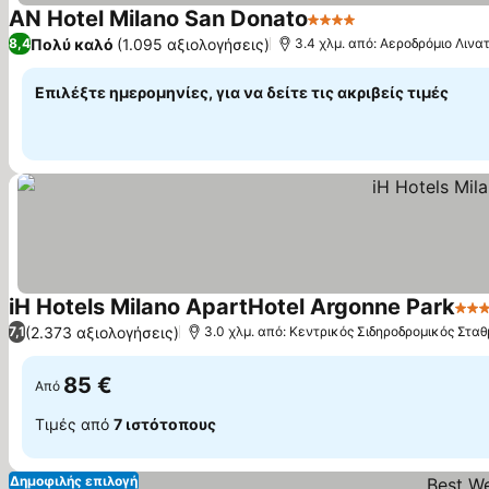
AN Hotel Milano San Donato
4 Αστέρια
Πολύ καλό
(1.095 αξιολογήσεις)
8,4
3.4 χλμ. από: Αεροδρόμιο Λινα
Επιλέξτε ημερομηνίες, για να δείτε τις ακριβείς τιμές
iH Hotels Milano ApartHotel Argonne Park
3 Α
(2.373 αξιολογήσεις)
7,1
3.0 χλμ. από: Κεντρικός Σιδηροδρομικός Στα
85 €
Από
Τιμές από
7 ιστότοπους
Δημοφιλής επιλογή