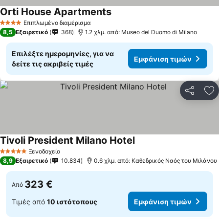
Orti House Apartments
Επιπλωμένο διαμέρισμα
4 Αστέρια
8,5
Εξαιρετικό
368
1.2 χλμ. από: Museo del Duomo di Milano
Επιλέξτε ημερομηνίες, για να
Εμφάνιση τιμών
δείτε τις ακριβείς τιμές
Κοινοποί
Πρ
Tivoli President Milano Hotel
Ξενοδοχείο
5 Αστέρια
8,9
Εξαιρετικό
10.834
0.6 χλμ. από: Καθεδρικός Ναός του Μιλάνου
323 €
Από
Τιμές από
10 ιστότοπους
Εμφάνιση τιμών