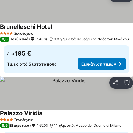
Brunelleschi Hotel
Ξενοδοχείο
4 Αστέρια
8,3
Πολύ καλό
7.408
0.3 χλμ. από: Καθεδρικός Ναός του Μιλάνου
195 €
Από
Τιμές από
5 ιστότοπους
Εμφάνιση τιμών
Κοινοποί
Πρ
Palazzo Viridis
Ξενοδοχείο
4 Αστέρια
8,9
Εξαιρετικό
1.620
1.1 χλμ. από: Museo del Duomo di Milano