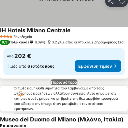
Κοινοποί
Πρ
IH Hotels Milano Centrale
Ξενοδοχείο
4 Αστέρια
8,3
Πολύ καλό
6.694
0.2 χλμ. από: Κεντρικός Σιδηροδρομικός Σταθμός του Μιλάνου
202 €
Από
Τιμές από
6 ιστότοπους
Εμφάνιση τιμών
Περισσότερα
Οι τιμές και η διαθεσιμότητα που λαμβάνουμε από τους
ιστότοπους κρατήσεων αλλάζουν συνεχώς. Αυτό σημαίνει ότι
κάποιες φορές μπορεί να μη βρείτε την ίδια ακριβώς προσφορά
που είδατε στην trivago όταν μεταβείτε στον ιστότοπο
κρατήσεων.
Museo del Duomo di Milano (Μιλάνο, Ιταλία)
Επικοινωνία