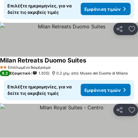
Επιλέξτε ημερομηνίες, για να
Εμφάνιση τιμών
δείτε τις ακριβείς τιμές
Κοινοποί
Πρ
Milan Retreats Duomo Suites
Επιπλωμένο διαμέρισμα
2 Αστέρια
9,2
Εξαιρετικό
1.305
0.2 χλμ. από: Museo del Duomo di Milano
Επιλέξτε ημερομηνίες, για να
Εμφάνιση τιμών
δείτε τις ακριβείς τιμές
Κοινοποί
Πρ