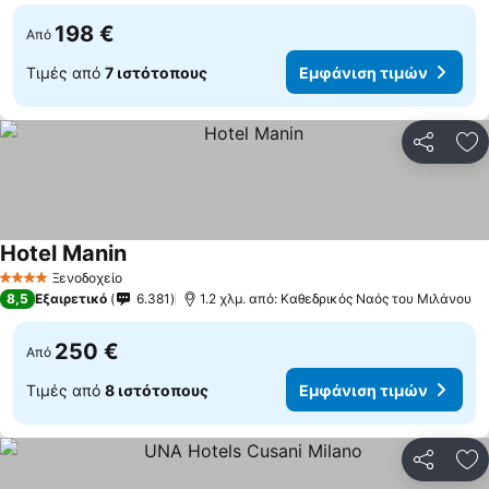
198 €
Από
Τιμές από
7 ιστότοπους
Εμφάνιση τιμών
Κοινοποί
Πρ
Hotel Manin
Ξενοδοχείο
4 Αστέρια
8,5
Εξαιρετικό
6.381
1.2 χλμ. από: Καθεδρικός Ναός του Μιλάνου
250 €
Από
Τιμές από
8 ιστότοπους
Εμφάνιση τιμών
Κοινοποί
Πρ