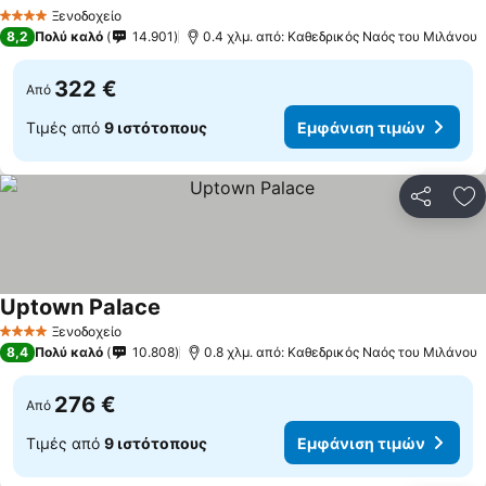
Ξενοδοχείο
4 Αστέρια
8,2
Πολύ καλό
14.901
0.4 χλμ. από: Καθεδρικός Ναός του Μιλάνου
322 €
Από
Τιμές από
9 ιστότοπους
Εμφάνιση τιμών
Κοινοποί
Πρ
Uptown Palace
Ξενοδοχείο
4 Αστέρια
8,4
Πολύ καλό
10.808
0.8 χλμ. από: Καθεδρικός Ναός του Μιλάνου
276 €
Από
Τιμές από
9 ιστότοπους
Εμφάνιση τιμών