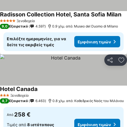
Radisson Collection Hotel, Santa Sofia Milan
Ξενοδοχείο
5 Αστέρια
9,0
Εξαιρετικό
4.597
0.9 χλμ. από: Museo del Duomo di Milano
Επιλέξτε ημερομηνίες, για να
Εμφάνιση τιμών
δείτε τις ακριβείς τιμές
Κοινοποί
Πρ
Hotel Canada
Ξενοδοχείο
3 Αστέρια
8,7
Εξαιρετικό
6.463
0.8 χλμ. από: Καθεδρικός Ναός του Μιλάνου
258 €
Από
Τιμές από
8 ιστότοπους
Εμφάνιση τιμών