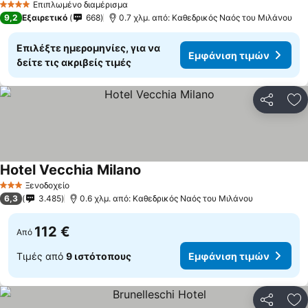
Επιπλωμένο διαμέρισμα
4 Αστέρια
9,2
Εξαιρετικό
668
0.7 χλμ. από: Καθεδρικός Ναός του Μιλάνου
Επιλέξτε ημερομηνίες, για να
Εμφάνιση τιμών
δείτε τις ακριβείς τιμές
Κοινοποί
Πρ
Hotel Vecchia Milano
Ξενοδοχείο
3 Αστέρια
6,3
3.485
0.6 χλμ. από: Καθεδρικός Ναός του Μιλάνου
112 €
Από
Τιμές από
9 ιστότοπους
Εμφάνιση τιμών
Κοινοποί
Πρ