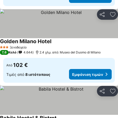
Κοινοποί
Πρ
Golden Milano Hotel
Ξενοδοχείο
3 Αστέρια
7,6
Καλό
4.644
2.4 χλμ. από: Museo del Duomo di Milano
102 €
Από
Τιμές από
8 ιστότοπους
Εμφάνιση τιμών
Κοινοποί
Πρ