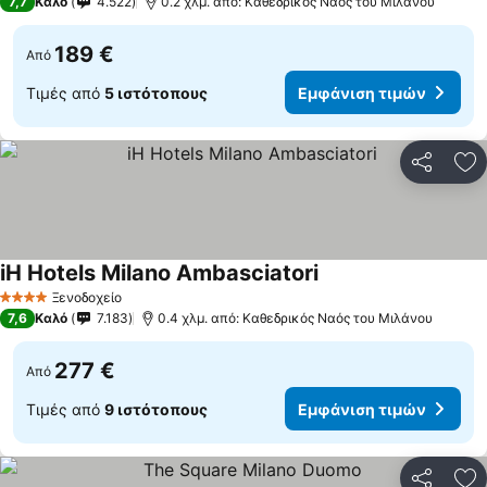
7,7
Καλό
4.522
0.2 χλμ. από: Καθεδρικός Ναός του Μιλάνου
189 €
Από
Τιμές από
5 ιστότοπους
Εμφάνιση τιμών
Κοινοποί
Πρ
iH Hotels Milano Ambasciatori
Ξενοδοχείο
4 Αστέρια
7,6
Καλό
7.183
0.4 χλμ. από: Καθεδρικός Ναός του Μιλάνου
277 €
Από
Τιμές από
9 ιστότοπους
Εμφάνιση τιμών