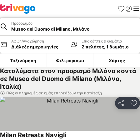
Αγαπημέν
Σύνδε
Με
Προορισμός
Museo del Duomo di Milano, Μιλάνο
Άφιξη/Αναχώρηση
Επισκέπτες & δωμάτια
Διάλεξε ημερομηνίες
2 πελάτες, 1 δωμάτιο
Ταξινόμηση
Φιλτράρισμα
Χάρτης
Καταλύματα στον προορισμό Μιλάνο κοντά
σε Museo del Duomo di Milano (Μιλάνο,
Ιταλία)
Πώς οι πληρωμές σε εμάς επηρεάζουν την κατάταξη
Κοινοποί
Πρ
Milan Retreats Navigli