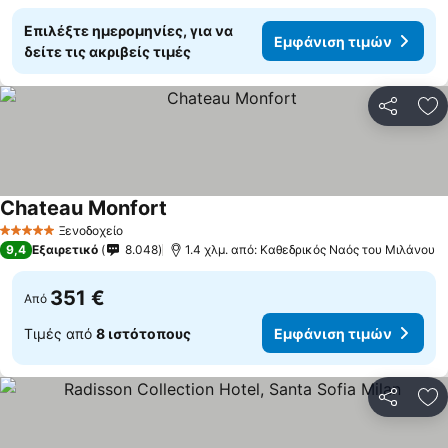
Επιλέξτε ημερομηνίες, για να
Εμφάνιση τιμών
δείτε τις ακριβείς τιμές
Κοινοποί
Πρ
Chateau Monfort
Ξενοδοχείο
5 Αστέρια
9,4
Εξαιρετικό
8.048
1.4 χλμ. από: Καθεδρικός Ναός του Μιλάνου
351 €
Από
Τιμές από
8 ιστότοπους
Εμφάνιση τιμών
Κοινοποί
Πρ