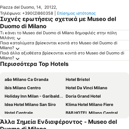
Piazza del Duomo, 14
,
20122
,
Τηλέφωνο
:
+390(2)860358
|
Επίσημος ιστότοπος
Συχνές ερωτήσεις σχετικά με Museo del
Duomo di Milano
Τι κάνει το Museo del Duomo di Milano δημοφιλές στην πόλη
Μιλάνο;
Ποια καταλύματα βρίσκονται κοντά στο Museo del Duomo di
Milano?
Ποιά άλλα αξιοθέατα βρίσκονται κοντά στο Museo del Duomo di
Milano?
Περισσότερα Top Hotels
a&o Milano Ca Granda
Hotel Bristol
ibis Milano Centro
Hotel Da Vinci Milano
Holiday Inn Milan - Garibaldi Station by IHG
Doria Grand Hotel
Idea Hotel Milano San Siro
Klima Hotel Milano Fiere
Hotel Centrale
B&B HOTEL Milano Central Station
Άλλα Σημεία Ενδιαφέροντος - Museo del
Hotel Berna
Hotel Metropoli