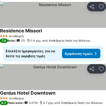
Κοινοποί
Πρ
Residence Missori
Ξενοδοχείο
3 Αστέρια
7,6
Καλό
21
0.4 χλμ. από: Καθεδρικός Ναός του Μιλάνου
Επιλέξτε ημερομηνίες, για να
Εμφάνιση τιμών
δείτε τις ακριβείς τιμές
Κοινοποί
Πρ
Genius Hotel Downtown
Ξενοδοχείο
3 Αστέρια
8,2
Πολύ καλό
3.075
0.7 χλμ. από: Καθεδρικός Ναός του Μιλάνου