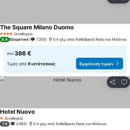
Κοινοποί
Πρ
The Square Milano Duomo
Ξενοδοχείο
4 Αστέρια
8,9
Εξαιρετικό
7.205
0.4 χλμ. από: Καθεδρικός Ναός του Μιλάνου
386 €
Από
Τιμές από
9 ιστότοπους
Εμφάνιση τιμών
Κοινοποί
Πρ
Hotel Nuovo
Ξενοδοχείο
1 Αστέρια
7,0
2.663
0.4 χλμ. από: Καθεδρικός Ναός του Μιλάνου