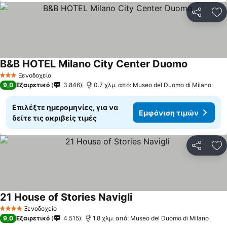
Κοινοποί
Πρ
B&B HOTEL Milano City Center Duomo
Ξενοδοχείο
3 Αστέρια
9,0
Εξαιρετικό
3.846
0.7 χλμ. από: Museo del Duomo di Milano
Επιλέξτε ημερομηνίες, για να
Εμφάνιση τιμών
δείτε τις ακριβείς τιμές
Κοινοποί
Πρ
21 House of Stories Navigli
Ξενοδοχείο
4 Αστέρια
9,0
Εξαιρετικό
4.515
1.8 χλμ. από: Museo del Duomo di Milano