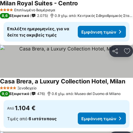
Milan Royal Suites - Centro
Επιπλωμένο διαμέρισμα
4 Αστέρια
8,6
Εξαιρετικό
2.075
0.9 χλμ. από: Κεντρικός Σιδηροδρομικός Σταθμός του Μιλάνου
Επιλέξτε ημερομηνίες, για να
Εμφάνιση τιμών
δείτε τις ακριβείς τιμές
Κοινοποί
Πρ
Casa Brera, a Luxury Collection Hotel, Milan
Ξενοδοχείο
5 Αστέρια
9,0
Εξαιρετικό
476
0.6 χλμ. από: Museo del Duomo di Milano
1.104 €
Από
Τιμές από
6 ιστότοπους
Εμφάνιση τιμών