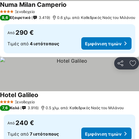
Numa Milan Camperio
Ξενοδοχείο
4 Αστέρια
8,6
Εξαιρετικό
3.419
0.6 χλμ. από: Καθεδρικός Ναός του Μιλάνου
290 €
Από
Τιμές από
4 ιστότοπους
Εμφάνιση τιμών
Κοινοποί
Πρ
Hotel Galileo
Ξενοδοχείο
4 Αστέρια
7,6
Καλό
3.916
0.5 χλμ. από: Καθεδρικός Ναός του Μιλάνου
240 €
Από
Τιμές από
7 ιστότοπους
Εμφάνιση τιμών