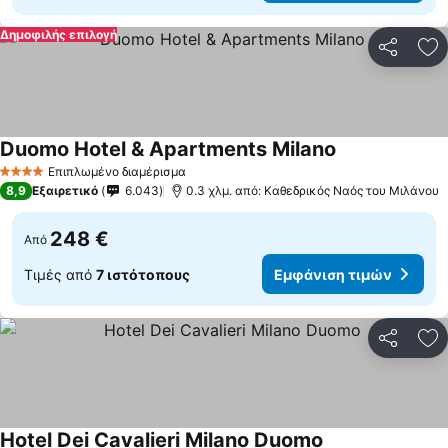
Δημοφιλής επιλογή
Κοινοποί
Πρ
Duomo Hotel & Apartments Milano
Επιπλωμένο διαμέρισμα
4 Αστέρια
8,9
Εξαιρετικό
6.043
0.3 χλμ. από: Καθεδρικός Ναός του Μιλάνου
248 €
Από
Τιμές από
7 ιστότοπους
Εμφάνιση τιμών
Κοινοποί
Πρ
Hotel Dei Cavalieri Milano Duomo