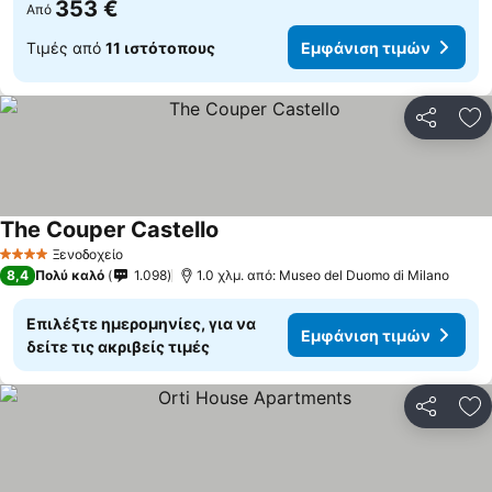
353 €
Από
Τιμές από
11 ιστότοπους
Εμφάνιση τιμών
Κοινοποί
Πρ
The Couper Castello
Ξενοδοχείο
4 Αστέρια
8,4
Πολύ καλό
1.098
1.0 χλμ. από: Museo del Duomo di Milano
Επιλέξτε ημερομηνίες, για να
Εμφάνιση τιμών
δείτε τις ακριβείς τιμές
Κοινοποί
Πρ