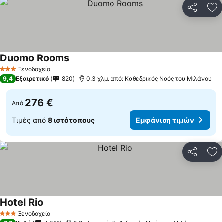
Κοινοποί
Πρ
Duomo Rooms
Ξενοδοχείο
3 Αστέρια
9,4
Εξαιρετικό
820
0.3 χλμ. από: Καθεδρικός Ναός του Μιλάνου
276 €
Από
Τιμές από
8 ιστότοπους
Εμφάνιση τιμών
Κοινοποί
Πρ
Hotel Rio
Ξενοδοχείο
3 Αστέρια