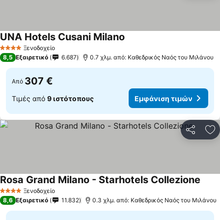
UNA Hotels Cusani Milano
Ξενοδοχείο
4 Αστέρια
8,5
Εξαιρετικό
6.687
0.7 χλμ. από: Καθεδρικός Ναός του Μιλάνου
307 €
Από
Τιμές από
9 ιστότοπους
Εμφάνιση τιμών
Κοινοποί
Πρ
Rosa Grand Milano - Starhotels Collezione
Ξενοδοχείο
4 Αστέρια
8,6
Εξαιρετικό
11.832
0.3 χλμ. από: Καθεδρικός Ναός του Μιλάνου