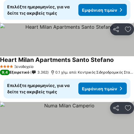
Επιλέξτε ημερομηνίες, για να
Εμφάνιση τιμών
δείτε τις ακριβείς τιμές
Κοινοποί
Πρ
Heart Milan Apartments Santo Stefano
Ξενοδοχείο
4 Αστέρια
9,4
Εξαιρετικό
3.362
0.1 χλμ. από: Κεντρικός Σιδηροδρομικός Σταθμός του Μιλάνου
Επιλέξτε ημερομηνίες, για να
Εμφάνιση τιμών
δείτε τις ακριβείς τιμές
Κοινοποί
Πρ