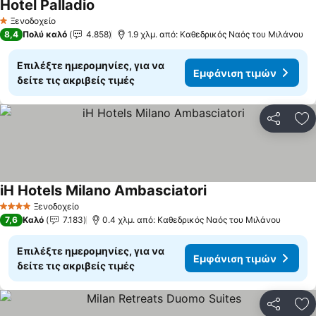
Hotel Palladio
Εμφάνιση τιμών
Ξενοδοχείο
1 Αστέρια
8,4
Πολύ καλό
4.858
1.9 χλμ. από: Καθεδρικός Ναός του Μιλάνου
Επιλέξτε ημερομηνίες, για να
Εμφάνιση τιμών
δείτε τις ακριβείς τιμές
Κοινοποί
Πρ
iH Hotels Milano Ambasciatori
Εμφάνιση τιμών
Ξενοδοχείο
4 Αστέρια
7,6
Καλό
7.183
0.4 χλμ. από: Καθεδρικός Ναός του Μιλάνου
Επιλέξτε ημερομηνίες, για να
Εμφάνιση τιμών
δείτε τις ακριβείς τιμές
Κοινοποί
Πρ