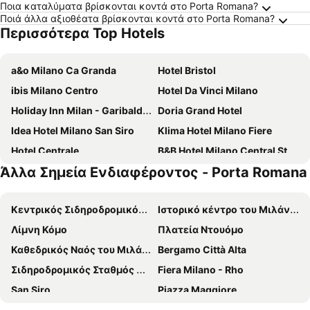
Ποια καταλύματα βρίσκονται κοντά στο Porta Romana?
Ποιά άλλα αξιοθέατα βρίσκονται κοντά στο Porta Romana?
Περισσότερα Top Hotels
a&o Milano Ca Granda
Hotel Bristol
ibis Milano Centro
Hotel Da Vinci Milano
Holiday Inn Milan - Garibaldi Station by IHG
Doria Grand Hotel
Idea Hotel Milano San Siro
Klima Hotel Milano Fiere
Hotel Centrale
B&B Hotel Milano Central Station
Άλλα Σημεία Ενδιαφέροντος - Porta Romana
Hotel Berna
Hotel Metropoli
Courtyard Milano Linate
Albergo Corvetto Corso Lodi
Κεντρικός Σιδηροδρομικός Σταθμός του Μιλάνου
Ιστορικό κέντρο του Μιλάνου
Brunelleschi Hotel
Hotel Galileo
Λίμνη Κόμο
Πλατεία Ντουόμο
J24 Hotel Milano
iH Hotels Milano ApartHotel Argonne Park
Καθεδρικός Ναός του Μιλάνου
Bergamo Città Alta
Hotel Dei Cavalieri Milano Duomo
IH Hotels Milano Centrale
Σιδηροδρομικός Σταθμός Μπολώνια
Fiera Milano - Rho
iH Hotels Milano Ambasciatori
43 Station Hotel
San Siro
Piazza Maggiore
Starhotels Business Palace
Tivoli President Milano Hotel
Repubblica Metro Station
Brera