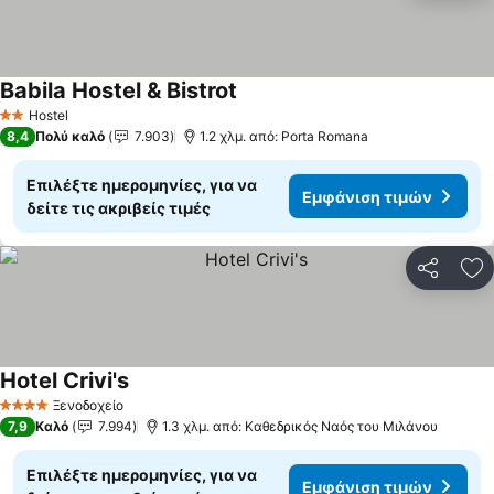
Babila Hostel & Bistrot
Εμφάνιση τιμών
Hostel
2 Αστέρια
8,4
Πολύ καλό
7.903
1.2 χλμ. από: Porta Romana
Επιλέξτε ημερομηνίες, για να
Εμφάνιση τιμών
δείτε τις ακριβείς τιμές
Κοινοποί
Πρ
Hotel Crivi's
Εμφάνιση τιμών
Ξενοδοχείο
4 Αστέρια
7,9
Καλό
7.994
1.3 χλμ. από: Καθεδρικός Ναός του Μιλάνου
Επιλέξτε ημερομηνίες, για να
Εμφάνιση τιμών