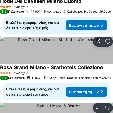
Hotel Dei Cavalieri Milano Duomo
Εμφάνιση τιμών
Ξενοδοχείο
4 Αστέρια
8,2
Πολύ καλό
14.901
0.4 χλμ. από: Καθεδρικός Ναός του Μιλάνου
Επιλέξτε ημερομηνίες, για να
Εμφάνιση τιμών
δείτε τις ακριβείς τιμές
Κοινοποί
Πρ
Rosa Grand Milano - Starhotels Collezione
Εμφά
Ξενοδοχείο
4 Αστέρια
8,6
Εξαιρετικό
11.832
0.3 χλμ. από: Καθεδρικός Ναός του Μιλάνου
Επιλέξτε ημερομηνίες, για να
Εμφάνιση τιμών
δείτε τις ακριβείς τιμές
Κοινοποί
Πρ