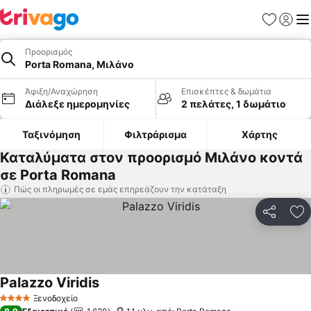
Αγαπημέν
Σύνδε
Με
Προορισμός
Porta Romana, Μιλάνο
Άφιξη/Αναχώρηση
Επισκέπτες & δωμάτια
Διάλεξε ημερομηνίες
2 πελάτες, 1 δωμάτιο
Ταξινόμηση
Φιλτράρισμα
Χάρτης
Καταλύματα στον προορισμό Μιλάνο κοντά
σε Porta Romana
Πώς οι πληρωμές σε εμάς επηρεάζουν την κατάταξη
Κοινοποί
Πρ
Palazzo Viridis
Εμφάνιση τιμών
Ξενοδοχείο
4 Αστέρια