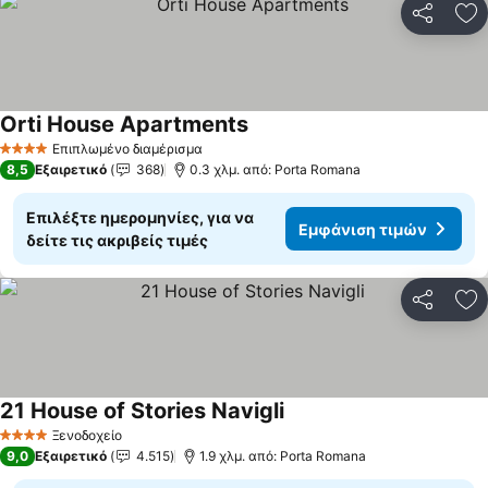
Κοινοποί
Πρ
Orti House Apartments
Εμφάνιση τιμών
Επιπλωμένο διαμέρισμα
4 Αστέρια
8,5
Εξαιρετικό
368
0.3 χλμ. από: Porta Romana
Επιλέξτε ημερομηνίες, για να
Εμφάνιση τιμών
δείτε τις ακριβείς τιμές
Κοινοποί
Πρ
21 House of Stories Navigli
Εμφάνιση τιμών
Ξενοδοχείο
4 Αστέρια
9,0
Εξαιρετικό
4.515
1.9 χλμ. από: Porta Romana