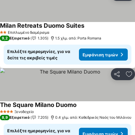
Milan Retreats Duomo Suites
Εμφάνιση τιμών
Επιπλωμένο διαμέρισμα
2 Αστέρια
9,2
Εξαιρετικό
1.305
1.5 χλμ. από: Porta Romana
Επιλέξτε ημερομηνίες, για να
Εμφάνιση τιμών
δείτε τις ακριβείς τιμές
Κοινοποί
Πρ
The Square Milano Duomo
Εμφάνιση τιμών
Ξενοδοχείο
4 Αστέρια
8,9
Εξαιρετικό
7.205
0.4 χλμ. από: Καθεδρικός Ναός του Μιλάνου
Επιλέξτε ημερομηνίες, για να
Εμφάνιση τιμών