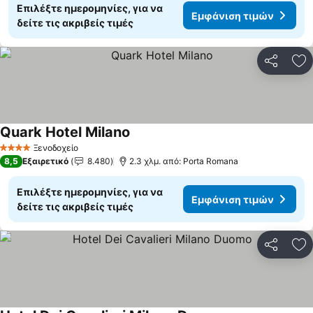
Επιλέξτε ημερομηνίες, για να
Εμφάνιση τιμών
δείτε τις ακριβείς τιμές
Κοινοποί
Πρ
Quark Hotel Milano
Εμφάνιση τιμών
Ξενοδοχείο
4 Αστέρια
8,5
Εξαιρετικό
8.480
2.3 χλμ. από: Porta Romana
Επιλέξτε ημερομηνίες, για να
Εμφάνιση τιμών
δείτε τις ακριβείς τιμές
Κοινοποί
Πρ