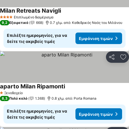
Milan Retreats Navigli
Εμφάνιση τιμών
Επιπλωμένο διαμέρισμα
4 Αστέρια
9,2
Εξαιρετικό
668
0.7 χλμ. από: Καθεδρικός Ναός του Μιλάνου
Επιλέξτε ημερομηνίες, για να
Εμφάνιση τιμών
δείτε τις ακριβείς τιμές
Κοινοποί
Πρ
aparto Milan Ripamonti
Εμφάνιση τιμών
Ξενοδοχείο
1 Αστέρια
8,3
Πολύ καλό
1.368
0.8 χλμ. από: Porta Romana
Επιλέξτε ημερομηνίες, για να
Εμφάνιση τιμών
δείτε τις ακριβείς τιμές