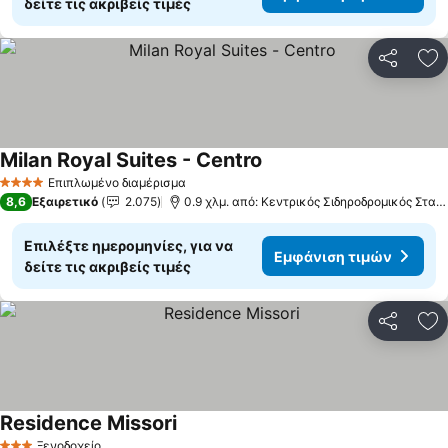
δείτε τις ακριβείς τιμές
Κοινοποί
Πρ
Milan Royal Suites - Centro
Εμφάνιση τιμών
Επιπλωμένο διαμέρισμα
4 Αστέρια
8,6
Εξαιρετικό
2.075
0.9 χλμ. από: Κεντρικός Σιδηροδρομικός Σταθ
Επιλέξτε ημερομηνίες, για να
Εμφάνιση τιμών
δείτε τις ακριβείς τιμές
Κοινοποί
Πρ
Residence Missori
Εμφάνιση τιμών
Ξενοδοχείο