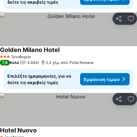
δείτε τις ακριβείς τιμές
Κοινοποί
Πρ
Golden Milano Hotel
Εμφάνιση τιμών
Ξενοδοχείο
3 Αστέρια
7,6
Καλό
4.644
2.3 χλμ. από: Porta Romana
Επιλέξτε ημερομηνίες, για να
Εμφάνιση τιμών
δείτε τις ακριβείς τιμές
Κοινοποί
Πρ
Hotel Nuovo
Εμφάνιση τιμών