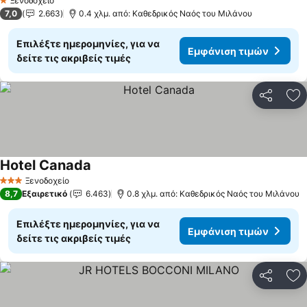
Ξενοδοχείο
1 Αστέρια
7,0
2.663
0.4 χλμ. από: Καθεδρικός Ναός του Μιλάνου
Επιλέξτε ημερομηνίες, για να
Εμφάνιση τιμών
δείτε τις ακριβείς τιμές
Κοινοποί
Πρ
Hotel Canada
Εμφάνιση τιμών
Ξενοδοχείο
3 Αστέρια
8,7
Εξαιρετικό
6.463
0.8 χλμ. από: Καθεδρικός Ναός του Μιλάνου
Επιλέξτε ημερομηνίες, για να
Εμφάνιση τιμών
δείτε τις ακριβείς τιμές
Κοινοποί
Πρ