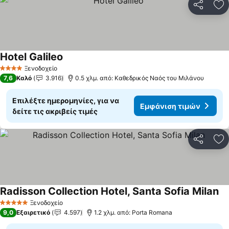
Κοινοποί
Πρ
Hotel Galileo
Εμφάνιση τιμών
Ξενοδοχείο
4 Αστέρια
7,6
Καλό
3.916
0.5 χλμ. από: Καθεδρικός Ναός του Μιλάνου
Επιλέξτε ημερομηνίες, για να
Εμφάνιση τιμών
δείτε τις ακριβείς τιμές
Κοινοποί
Πρ
Radisson Collection Hotel, Santa Sofia Milan
Εμ
Ξενοδοχείο
5 Αστέρια
9,0
Εξαιρετικό
4.597
1.2 χλμ. από: Porta Romana