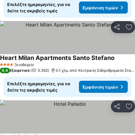
Επιλέξτε ημερομηνίες, για να
Εμφάνιση τιμών
δείτε τις ακριβείς τιμές
Κοινοποί
Πρ
Heart Milan Apartments Santo Stefano
Εμφάνισ
Ξενοδοχείο
4 Αστέρια
9,4
Εξαιρετικό
3.362
0.1 χλμ. από: Κεντρικός Σιδηροδρομικός Σταθ
Επιλέξτε ημερομηνίες, για να
Εμφάνιση τιμών
δείτε τις ακριβείς τιμές
Κοινοποί
Πρ