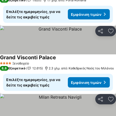
8,9
Εξαιρετικό
1.620
1.1 χλμ. από: Porta Romana
Επιλέξτε ημερομηνίες, για να
Εμφάνιση τιμών
δείτε τις ακριβείς τιμές
Κοινοποί
Πρ
Grand Visconti Palace
Εμφάνιση τιμών
Ξενοδοχείο
4 Αστέρια
8,6
Εξαιρετικό
12.615
2.3 χλμ. από: Καθεδρικός Ναός του Μιλάνου
Επιλέξτε ημερομηνίες, για να
Εμφάνιση τιμών
δείτε τις ακριβείς τιμές
Κοινοποί
Πρ