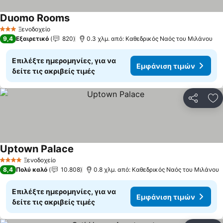
Duomo Rooms
Εμφάνιση τιμών
Ξενοδοχείο
3 Αστέρια
9,4
Εξαιρετικό
820
0.3 χλμ. από: Καθεδρικός Ναός του Μιλάνου
Επιλέξτε ημερομηνίες, για να
Εμφάνιση τιμών
δείτε τις ακριβείς τιμές
Κοινοποί
Πρ
Uptown Palace
Εμφάνιση τιμών
Ξενοδοχείο
4 Αστέρια
8,4
Πολύ καλό
10.808
0.8 χλμ. από: Καθεδρικός Ναός του Μιλάνου
Επιλέξτε ημερομηνίες, για να
Εμφάνιση τιμών
δείτε τις ακριβείς τιμές