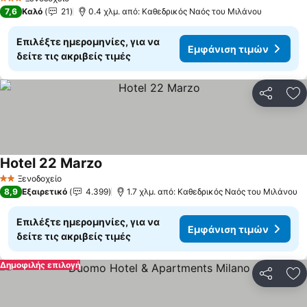
3 Αστέρια
7,6
Καλό
21
0.4 χλμ. από: Καθεδρικός Ναός του Μιλάνου
Επιλέξτε ημερομηνίες, για να
Εμφάνιση τιμών
δείτε τις ακριβείς τιμές
Κοινοποί
Πρ
Hotel 22 Marzo
Εμφάνιση τιμών
Ξενοδοχείο
2 Αστέρια
8,9
Εξαιρετικό
4.399
1.7 χλμ. από: Καθεδρικός Ναός του Μιλάνου
Επιλέξτε ημερομηνίες, για να
Εμφάνιση τιμών
δείτε τις ακριβείς τιμές
Δημοφιλής επιλογή
Κοινοποί
Πρ