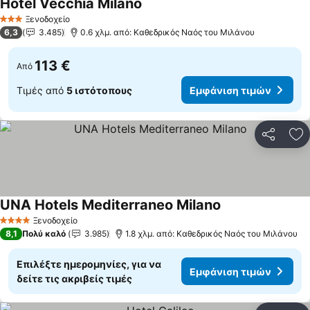
Hotel Vecchia Milano
Εμφάνιση τιμών
Ξενοδοχείο
3 Αστέρια
6,3
3.485
0.6 χλμ. από: Καθεδρικός Ναός του Μιλάνου
113 €
Από
Τιμές από
5 ιστότοπους
Εμφάνιση τιμών
Κοινοποί
Πρ
UNA Hotels Mediterraneo Milano
Εμφάνιση τιμών
Ξενοδοχείο
4 Αστέρια
8,1
Πολύ καλό
3.985
1.8 χλμ. από: Καθεδρικός Ναός του Μιλάνου
Επιλέξτε ημερομηνίες, για να
Εμφάνιση τιμών
δείτε τις ακριβείς τιμές