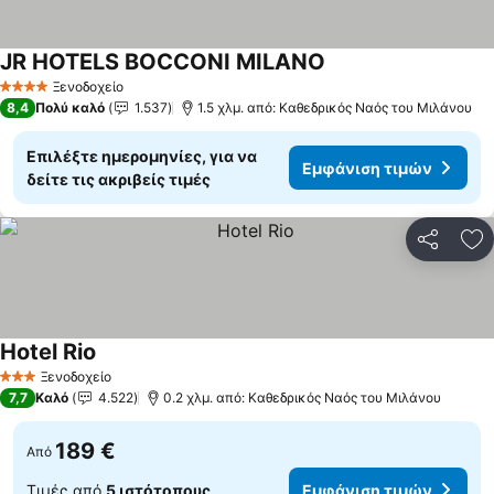
JR HOTELS BOCCONI MILANO
Εμφάνιση τιμών
Ξενοδοχείο
4 Αστέρια
8,4
Πολύ καλό
1.537
1.5 χλμ. από: Καθεδρικός Ναός του Μιλάνου
Επιλέξτε ημερομηνίες, για να
Εμφάνιση τιμών
δείτε τις ακριβείς τιμές
Κοινοποί
Πρ
Hotel Rio
Εμφάνιση τιμών
Ξενοδοχείο
3 Αστέρια
7,7
Καλό
4.522
0.2 χλμ. από: Καθεδρικός Ναός του Μιλάνου
189 €
Από
Τιμές από
5 ιστότοπους
Εμφάνιση τιμών