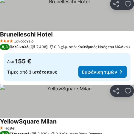
Κοινοποί
Πρ
Brunelleschi Hotel
Εμφάνιση τιμών
Ξενοδοχείο
4 Αστέρια
8,3
Πολύ καλό
7.408
0.3 χλμ. από: Καθεδρικός Ναός του Μιλάνου
155 €
Από
Τιμές από
3 ιστότοπους
Εμφάνιση τιμών
Κοινοποί
Πρ
YellowSquare Milan
Εμφάνιση τιμών
Hostel
1 Αστέρια
9,0
Εξαιρετικό
3.830
0.2 χλμ. από: Porta Romana