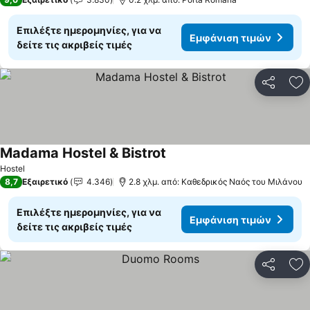
Επιλέξτε ημερομηνίες, για να
Εμφάνιση τιμών
δείτε τις ακριβείς τιμές
Κοινοποί
Πρ
Madama Hostel & Bistrot
Εμφάνιση τιμών
Hostel
8,7
Εξαιρετικό
4.346
2.8 χλμ. από: Καθεδρικός Ναός του Μιλάνου
Επιλέξτε ημερομηνίες, για να
Εμφάνιση τιμών
δείτε τις ακριβείς τιμές
Κοινοποί
Πρ