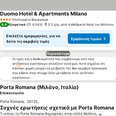
Duomo Hotel & Apartments Milano
Εμφάνιση τιμ
Επιπλωμένο διαμέρισμα
4 Αστέρια
8,9
Εξαιρετικό
6.043
0.3 χλμ. από: Καθεδρικός Ναός του Μιλάνου
Επιλέξτε ημερομηνίες, για να
Εμφάνιση τιμών
δείτε τις ακριβείς τιμές
Περισσότερα
Οι τιμές και η διαθεσιμότητα που λαμβάνουμε από τους
ιστότοπους κρατήσεων αλλάζουν συνεχώς. Αυτό σημαίνει ότι
κάποιες φορές μπορεί να μη βρείτε την ίδια ακριβώς προσφορά
που είδατε στην trivago όταν μεταβείτε στον ιστότοπο
κρατήσεων.
Porta Romana (Μιλάνο, Ιταλία)
Επικοινωνία
Porta Romana
,
20135
,
Συχνές ερωτήσεις σχετικά με Porta Romana
Τι κάνει το Porta Romana δημοφιλές στην πόλη Μιλάνο;