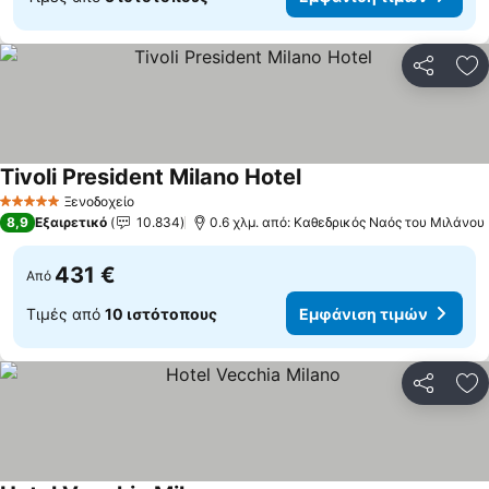
Κοινοποί
Πρ
Tivoli President Milano Hotel
Εμφάνιση τιμών
Ξενοδοχείο
5 Αστέρια
8,9
Εξαιρετικό
10.834
0.6 χλμ. από: Καθεδρικός Ναός του Μιλάνου
431 €
Από
Τιμές από
10 ιστότοπους
Εμφάνιση τιμών
Κοινοποί
Πρ