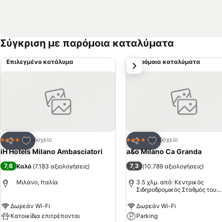
Σύγκριση με παρόμοια καταλύματα
Επιλεγμένο κατάλυμα
Παρόμοια καταλύματα
επόμενο
Προσθήκη στα αγαπημένα
Προσθήκη στα αγα
Ξενοδοχείο
Ξενοδοχείο
4 Αστέρια
4 Αστέρια
Κοινοποίηση
Κοινοποίηση
iH Hotels Milano Ambasciatori
a&o Milano Ca Granda
7,6
7,3
Καλό
(
7.183 αξιολογήσεις
)
(
10.789 αξιολογήσεις
)
Μιλάνο, Ιταλία
3.5 χλμ. από: Κεντρικός
Σιδηροδρομικός Σταθμός του
Μιλάνου
Δωρεάν Wi-Fi
Δωρεάν Wi-Fi
Κατοικίδια επιτρέπονται
Parking