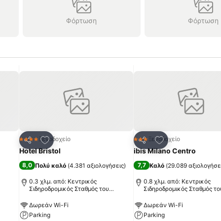
Φόρτωση
Φόρτωση
πημένα
Προσθήκη στα αγαπημένα
Προσθήκη στα α
Ξενοδοχείο
Ξενοδοχείο
4 Αστέρια
3 Αστέρια
Κοινοποίηση
Κοινοποίηση
Hotel Bristol
ibis Milano Centro
8,0
7,7
Πολύ καλό
(
4.381 αξιολογήσεις
)
Καλό
(
29.089 αξιολογήσε
0.3 χλμ. από: Κεντρικός
0.8 χλμ. από: Κεντρικός
Σιδηροδρομικός Σταθμός του
Σιδηροδρομικός Σταθμός το
Μιλάνου
Μιλάνου
Δωρεάν Wi-Fi
Δωρεάν Wi-Fi
Parking
Parking