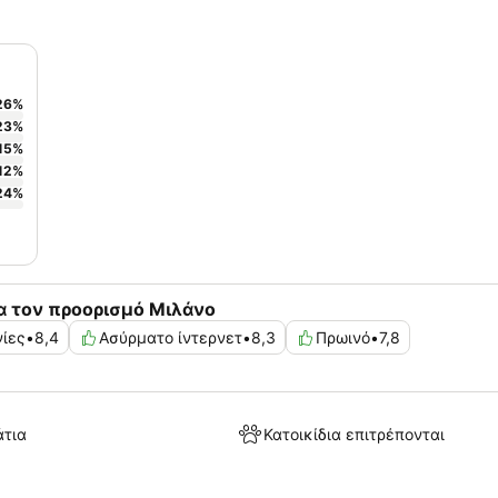
26
%
23
%
15
%
12
%
24
%
α τον προορισμό Μιλάνο
νίες
•
8,4
Ασύρματο ίντερνετ
•
8,3
Πρωινό
•
7,8
άτια
Κατοικίδια επιτρέπονται