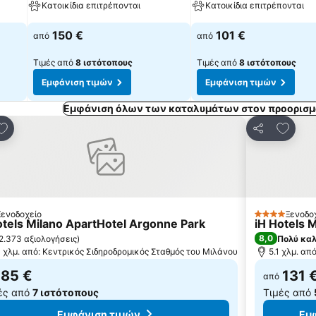
Κατοικίδια επιτρέπονται
Κατοικίδια επιτρέπονται
150 €
101 €
από
από
Τιμές από
8 ιστότοπους
Τιμές από
8 ιστότοπους
Εμφάνιση τιμών
Εμφάνιση τιμών
Εμφάνιση όλων των καταλυμάτων στον προορισμ
Προσθήκη στα αγαπημένα
Προσθή
ποίηση
Κοινοποίηση
Ξενοδοχείο
Ξενοδο
έρια
4 Αστέρια
otels Milano ApartHotel Argonne Park
iH Hotels 
8,0
2.373 αξιολογήσεις
)
Πολύ κα
0 χλμ. από: Κεντρικός Σιδηροδρομικός Σταθμός του Μιλάνου
5.1 χλμ. απ
85 €
131 
από
ές από
7 ιστότοπους
Τιμές από
Εμφάνιση τιμών
Εμ