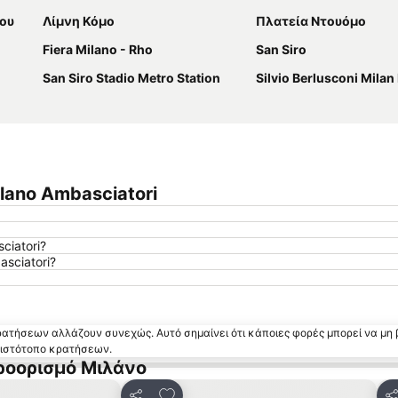
νου
Λίμνη Κόμο
Πλατεία Ντουόμο
Fiera Milano - Rho
San Siro
San Siro Stadio Metro Station
Silvio Berlusconi Milan Malpen
lano Ambasciatori
ciatori?
sciatori?
κρατήσεων αλλάζουν συνεχώς. Αυτό σημαίνει ότι κάποιες φορές μπορεί να μη 
ν ιστότοπο κρατήσεων.
ροορισμό Μιλάνο
 αγαπημένα
Προσθήκη στα αγαπημένα