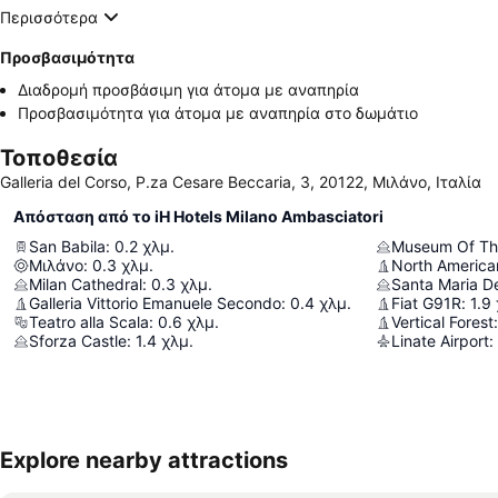
Περισσότερα
Προσβασιμότητα
Διαδρομή προσβάσιμη για άτομα με αναπηρία
Προσβασιμότητα για άτομα με αναπηρία στο δωμάτιο
Τοποθεσία
Galleria del Corso, P.za Cesare Beccaria, 3, 20122, Μιλάνο, Ιταλία
Απόσταση από το iH Hotels Milano Ambasciatori
San Babila
:
0.2
χλμ.
Μιλάνο
:
0.3
χλμ.
North America
Milan Cathedral
:
0.3
χλμ.
Santa Maria De
Galleria Vittorio Emanuele Secondo
:
0.4
χλμ.
Fiat G91R
:
1.9
Teatro alla Scala
:
0.6
χλμ.
Vertical Forest
:
Sforza Castle
:
1.4
χλμ.
Linate Airport
:
Explore nearby attractions