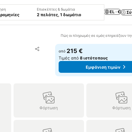
ηση
Επισκέπτες & δωμάτια
EL · €
Σύ
ερομηνίες
2 πελάτες, 1 δωμάτιο
Πώς οι πληρωμές σε εμάς επηρεάζουν τη
Προσθήκη στα αγαπημένα
215 €
από
Κοινοποίηση
Τιμές από
8 ιστότοπους
Εμφάνιση τιμών
Φόρτωση
Φόρτωση