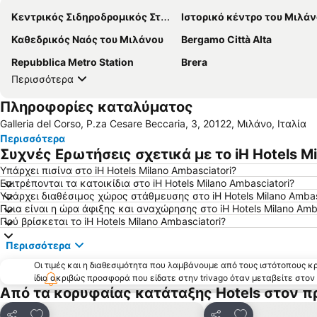
Κεντρικός Σιδηροδρομικός Σταθμός του Μιλάνου
Ιστορικό κέντρο του Μιλά
Καθεδρικός Ναός του Μιλάνου
Bergamo Città Alta
Repubblica Metro Station
Brera
Περισσότερα
Πληροφορίες καταλύματος
Galleria del Corso, P.za Cesare Beccaria, 3, 20122, Μιλάνο, Ιταλία
Περισσότερα
Συχνές Ερωτήσεις σχετικά με το iH Hotels Mi
Υπάρχει πισίνα στο iH Hotels Milano Ambasciatori?
Επιτρέπονται τα κατοικίδια στο iH Hotels Milano Ambasciatori?
Υπάρχει διαθέσιμος χώρος στάθμευσης στο iH Hotels Milano Ambas
Ποια είναι η ώρα άφιξης και αναχώρησης στο iH Hotels Milano Amba
Πού βρίσκεται το iH Hotels Milano Ambasciatori?
Περισσότερα
Οι τιμές και η διαθεσιμότητα που λαμβάνουμε από τους ιστότοπους 
ίδια ακριβώς προσφορά που είδατε στην trivago όταν μεταβείτε στο
Από τα κορυφαίας κατάταξης Hotels στον π
Προσθήκη στα αγαπημένα
Προσθήκη στα