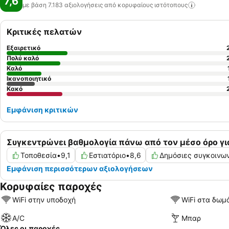
7,6
με βάση 7.183 αξιολογήσεις από κορυφαίους
ιστότοπους
Κριτικές πελατών
Εξαιρετικό
Πολύ καλό
Καλό
Ικανοποιητικό
Κακό
Εμφάνιση κριτικών
Συγκεντρώνει βαθμολογία πάνω από τον μέσο όρο γι
Τοποθεσία
•
9,1
Εστιατόριο
•
8,6
Δημόσιες συγκοινω
Εμφάνιση περισσότερων αξιολογήσεων
Κορυφαίες παροχές
WiFi στην υποδοχή
WiFi στα δωμ
A/C
Μπαρ
Όλες οι παροχές