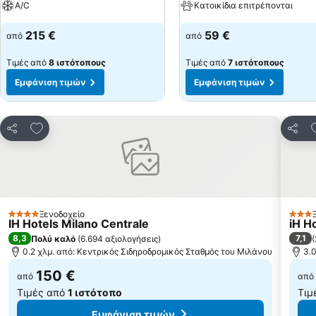
A/C
Κατοικίδια επιτρέπονται
215 €
59 €
από
από
Τιμές από
8 ιστότοπους
Τιμές από
7 ιστότοπους
Εμφάνιση τιμών
Εμφάνιση τιμών
Προσθήκη στα αγαπημένα
Κοινοποίηση
Κοινο
Ξενοδοχείο
4 Αστέρια
3 Αστ
IH Hotels Milano Centrale
iH H
8,3
7,1
Πολύ καλό
(
6.694 αξιολογήσεις
)
(
0.2 χλμ. από: Κεντρικός Σιδηροδρομικός Σταθμός του Μιλάνου
3.
150 €
από
από
Τιμές από
1 ιστότοπο
Τιμ
Εμφάνιση τιμών