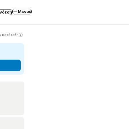
Μενού
νδεση
ν κατάταξη