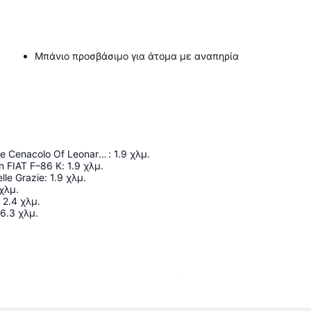
Μπάνιο προσβάσιμο για άτομα με αναπηρία
Museum Of The Cenacolo Of Leonardo Da Vinci
:
1.9
χλμ.
n FIAT F–86 K
:
1.9
χλμ.
lle Grazie
:
1.9
χλμ.
χλμ.
2.4
χλμ.
6.3
χλμ.
Ανάπτυξη χάρτη