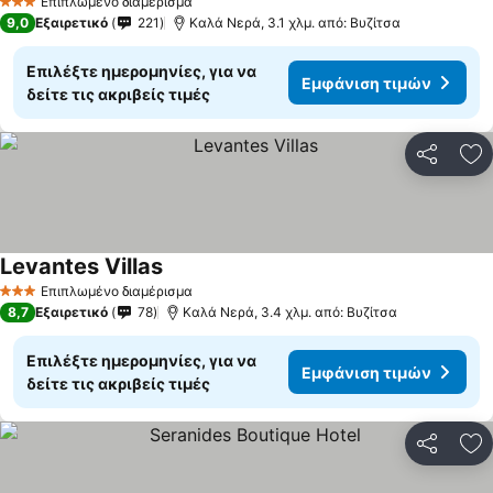
Επιπλωμένο διαμέρισμα
3 Αστέρια
9,0
Εξαιρετικό
221
Καλά Νερά, 3.1 χλμ. από: Βυζίτσα
Επιλέξτε ημερομηνίες, για να
Εμφάνιση τιμών
δείτε τις ακριβείς τιμές
Κοινοποί
Πρ
Levantes Villas
Επιπλωμένο διαμέρισμα
3 Αστέρια
8,7
Εξαιρετικό
78
Καλά Νερά, 3.4 χλμ. από: Βυζίτσα
Επιλέξτε ημερομηνίες, για να
Εμφάνιση τιμών
δείτε τις ακριβείς τιμές
Κοινοποί
Πρ