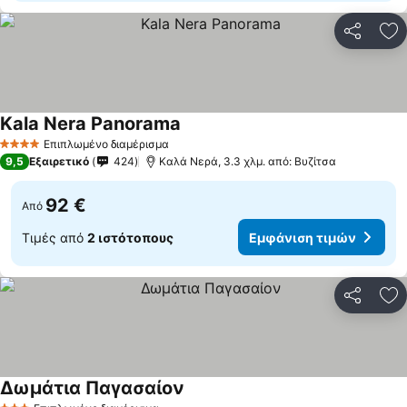
Κοινοποί
Πρ
Kala Nera Panorama
Επιπλωμένο διαμέρισμα
4 Αστέρια
9,5
Εξαιρετικό
424
Καλά Νερά, 3.3 χλμ. από: Βυζίτσα
92 €
Από
Τιμές από
2 ιστότοπους
Εμφάνιση τιμών
Κοινοποί
Πρ
Δωμάτια Παγασαίον