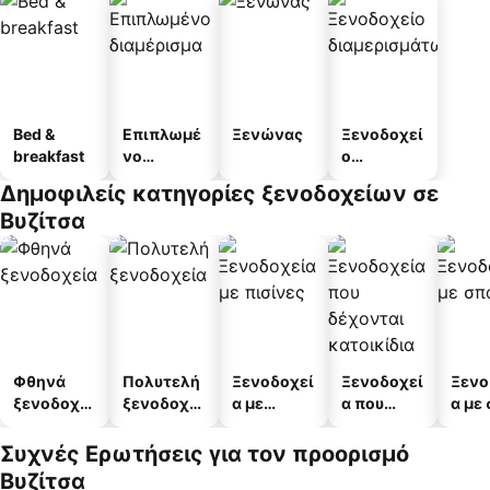
Bed &
Επιπλωμέ
Ξενώνας
Ξενοδοχεί
breakfast
νο
ο
διαμέρισμ
διαμερισμ
Δημοφιλείς κατηγορίες ξενοδοχείων σε
α
άτων
Βυζίτσα
Φθηνά
Πολυτελή
Ξενοδοχεί
Ξενοδοχεί
Ξενο
ξενοδοχεί
ξενοδοχεί
α με
α που
α με
α
α
πισίνες
δέχονται
κατοικίδι
Συχνές Ερωτήσεις για τον προορισμό
α
Βυζίτσα