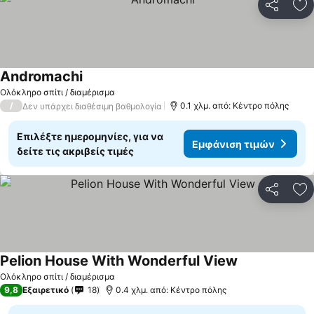
Κοινοποί
Πρ
Andromachi
Ολόκληρο σπίτι / διαμέρισμα
/
0.1 χλμ. από: Κέντρο πόλης
Δεν υπάρχει διαθέσιμη βαθμολογία
Επιλέξτε ημερομηνίες, για να
Εμφάνιση τιμών
δείτε τις ακριβείς τιμές
Κοινοποί
Πρ
Pelion House With Wonderful View
Ολόκληρο σπίτι / διαμέρισμα
9,8
Εξαιρετικό
18
0.4 χλμ. από: Κέντρο πόλης