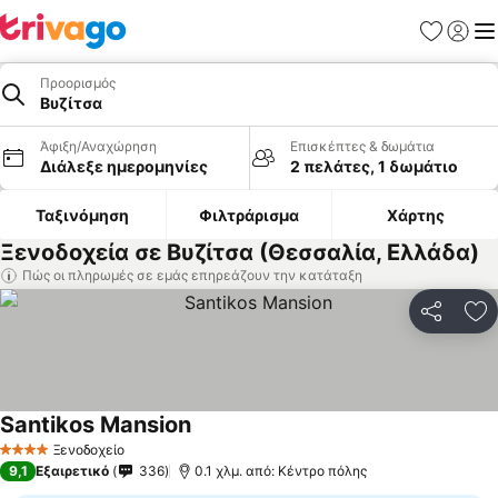
Αγαπημέν
Σύνδε
Με
Προορισμός
Βυζίτσα
Άφιξη/Αναχώρηση
Επισκέπτες & δωμάτια
Διάλεξε ημερομηνίες
2 πελάτες, 1 δωμάτιο
Ταξινόμηση
Φιλτράρισμα
Χάρτης
Ξενοδοχεία σε Βυζίτσα (Θεσσαλία, Ελλάδα)
Πώς οι πληρωμές σε εμάς επηρεάζουν την κατάταξη
Κοινοποί
Πρ
Santikos Mansion
Ξενοδοχείο
4 Αστέρια
9,1
Εξαιρετικό
336
0.1 χλμ. από: Κέντρο πόλης