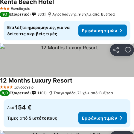
Kenta Beach Hotel
Ξενοδοχείο
3 Αστέρια
9,1
Εξαιρετικό
833
Άγιος Ιωάννης, 9.8 χλμ. από: Βυζίτσα
Επιλέξτε ημερομηνίες, για να
Εμφάνιση τιμών
δείτε τις ακριβείς τιμές
Κοινοποί
Πρ
12 Months Luxury Resort
Ξενοδοχείο
4 Αστέρια
9,0
Εξαιρετικό
1.101
Τσαγκαράδα, 7.1 χλμ. από: Βυζίτσα
154 €
Από
Τιμές από
5 ιστότοπους
Εμφάνιση τιμών