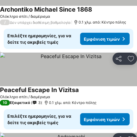
Archontiko Michael Since 1868
Ολόκληρο σπίτι / διαμέρισμα
/
0.1 χλμ. από: Κέντρο πόλης
Δεν υπάρχει διαθέσιμη βαθμολογία
Επιλέξτε ημερομηνίες, για να
Εμφάνιση τιμών
δείτε τις ακριβείς τιμές
Κοινοποί
Πρ
Peaceful Escape In Vizitsa
Ολόκληρο σπίτι / διαμέρισμα
10
Εξαιρετικό
3
0.1 χλμ. από: Κέντρο πόλης
Επιλέξτε ημερομηνίες, για να
Εμφάνιση τιμών
δείτε τις ακριβείς τιμές