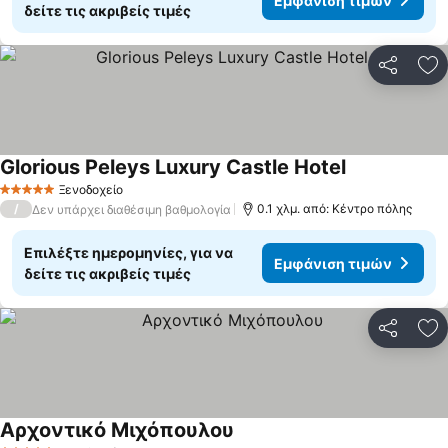
Εμφάνιση τιμών
δείτε τις ακριβείς τιμές
Κοινοποί
Πρ
Glorious Peleys Luxury Castle Hotel
Ξενοδοχείο
5 Αστέρια
/
0.1 χλμ. από: Κέντρο πόλης
Δεν υπάρχει διαθέσιμη βαθμολογία
Επιλέξτε ημερομηνίες, για να
Εμφάνιση τιμών
δείτε τις ακριβείς τιμές
Κοινοποί
Πρ
Αρχοντικό Μιχόπουλου