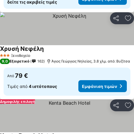
δείτε τις ακριβείς τιμές
Κοινοποί
Πρ
Χρυσή Νεφέλη
Ξενοδοχείο
3 Αστέρια
9,0
Εξαιρετικό
162
Άγιος Γεώργιος Νηλείας, 3.8 χλμ. από: Βυζίτσα
79 €
Από
Τιμές από
4 ιστότοπους
Εμφάνιση τιμών
Δημοφιλής επιλογή
Κοινοποί
Πρ