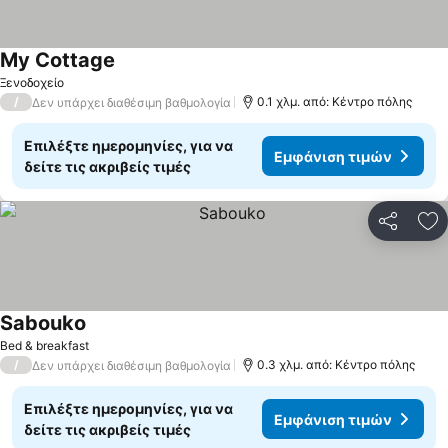
My Cottage
Ξενοδοχείο
/
0.1 χλμ. από: Κέντρο πόλης
Δεν υπάρχει διαθέσιμη βαθμολογία
Επιλέξτε ημερομηνίες, για να
Εμφάνιση τιμών
δείτε τις ακριβείς τιμές
Κοινοποί
Πρ
Sabouko
Bed & breakfast
/
0.3 χλμ. από: Κέντρο πόλης
Δεν υπάρχει διαθέσιμη βαθμολογία
Επιλέξτε ημερομηνίες, για να
Εμφάνιση τιμών
δείτε τις ακριβείς τιμές