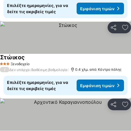
Επιλέξτε ημερομηνίες, για να
Εμφάνιση τιμών
δείτε τις ακριβείς τιμές
Κοινοποί
Πρ
Στώικος
Ξενοδοχείο
3 Αστέρια
/
0.4 χλμ. από: Κέντρο πόλης
Δεν υπάρχει διαθέσιμη βαθμολογία
Επιλέξτε ημερομηνίες, για να
Εμφάνιση τιμών
δείτε τις ακριβείς τιμές
Κοινοποί
Πρ