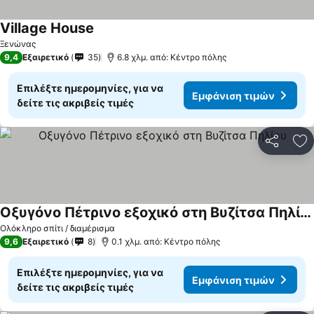
Village House
Ξενώνας
9,4
Εξαιρετικό
35
6.8 χλμ. από: Κέντρο πόλης
Επιλέξτε ημερομηνίες, για να
Εμφάνιση τιμών
δείτε τις ακριβείς τιμές
Κοινοποί
Πρ
Οξυγόνο Πέτρινο εξοχικό στη Βυζίτσα Πηλίου
Ολόκληρο σπίτι / διαμέρισμα
9,6
Εξαιρετικό
8
0.1 χλμ. από: Κέντρο πόλης
Επιλέξτε ημερομηνίες, για να
Εμφάνιση τιμών
δείτε τις ακριβείς τιμές