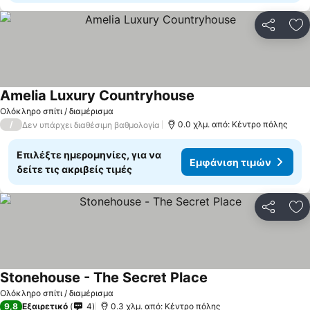
Κοινοποί
Πρ
Amelia Luxury Countryhouse
Ολόκληρο σπίτι / διαμέρισμα
/
0.0 χλμ. από: Κέντρο πόλης
Δεν υπάρχει διαθέσιμη βαθμολογία
Επιλέξτε ημερομηνίες, για να
Εμφάνιση τιμών
δείτε τις ακριβείς τιμές
Κοινοποί
Πρ
Stonehouse - The Secret Place
Ολόκληρο σπίτι / διαμέρισμα
9,8
Εξαιρετικό
4
0.3 χλμ. από: Κέντρο πόλης