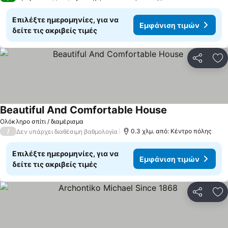
Επιλέξτε ημερομηνίες, για να
Εμφάνιση τιμών
δείτε τις ακριβείς τιμές
Κοινοποί
Πρ
Beautiful And Comfortable House
Ολόκληρο σπίτι / διαμέρισμα
/
0.3 χλμ. από: Κέντρο πόλης
Δεν υπάρχει διαθέσιμη βαθμολογία
Επιλέξτε ημερομηνίες, για να
Εμφάνιση τιμών
δείτε τις ακριβείς τιμές
Κοινοποί
Πρ