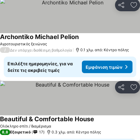
Κοινοποί
Πρ
Archontiko Michael Pelion
Αγροτουριστικός ξενώνας
/
0.1 χλμ. από: Κέντρο πόλης
Δεν υπάρχει διαθέσιμη βαθμολογία
Επιλέξτε ημερομηνίες, για να
Εμφάνιση τιμών
δείτε τις ακριβείς τιμές
Κοινοποί
Πρ
Beautiful & Comfortable House
Ολόκληρο σπίτι / διαμέρισμα
8,8
Εξαιρετικό
17
0.3 χλμ. από: Κέντρο πόλης