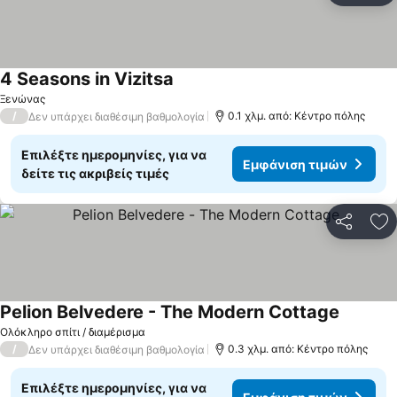
4 Seasons in Vizitsa
Ξενώνας
/
0.1 χλμ. από: Κέντρο πόλης
Δεν υπάρχει διαθέσιμη βαθμολογία
Επιλέξτε ημερομηνίες, για να
Εμφάνιση τιμών
δείτε τις ακριβείς τιμές
Κοινοποί
Πρ
Pelion Belvedere - The Modern Cottage
Ολόκληρο σπίτι / διαμέρισμα
/
0.3 χλμ. από: Κέντρο πόλης
Δεν υπάρχει διαθέσιμη βαθμολογία
Επιλέξτε ημερομηνίες, για να