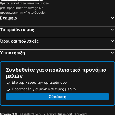
Βρείτε εύκολα τα αποτελέσματά
Παραλία Κατερίνης, Κεντρική Μακεδονία Ξενοδοχεία
Τρίκαλα, Θεσσαλία Ξενοδοχεία
Hotel Elytis
Πανσιόν Μάρθα
μας: προσθέστε το trivago ως
Αθήνα, Περιφέρεια Αττικής Ξενοδοχεία
Θεσσαλονίκη, Κεντρική Μακεδονία Ξενοδοχεία
προτιμώμενη πηγή στο Google.
Archontiko Kantartzi
Εταιρεία
Ασκέλι, Περιφέρεια Αττικής Ξενοδοχεία
Ιωάννινα, Ήπειρος Ξενοδοχεία
Ναύπλιο, Πελοπόννησος Ξενοδοχεία
Χώρα Τήνου, Νότιο Αιγαίο Ξενοδοχεία
Τα προϊόντα μας
Καλαμάτα, Πελοπόννησος Ξενοδοχεία
Ρόδος - Πόλη, Νότιο Αιγαίο Ξενοδοχεία
Όροι και πολιτικές
Χανιά, Κρήτη Ξενοδοχεία
Υποστήριξη
Συνδεθείτε για αποκλειστικά προνόμια
μελών
Εξατομίκευσε την εμπειρία σου
Προσφορές για μέλη και τιμές μελών
Σύνδεση
trivago N.V.
, Kesselstraße 5 – 7, 40221 Düsseldorf, Γερμανία