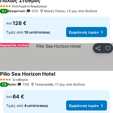
Παλιός Σταθμός
Επιπλωμένο διαμέρισμα
4 Αστέρια
9,1
Εξαιρετικό
570
Μηλιές Πηλίου, 1.3 χλμ. από: Βυζίτσα
128 €
Από
Τιμές από
10 ιστότοπους
Εμφάνιση τιμών
Δημοφιλής επιλογή
Κοινοποί
Πρ
Pilio Sea Horizon Hotel
Ξενοδοχείο
4 Αστέρια
7,6
Καλό
735
Τσαγκαράδα, 7.1 χλμ. από: Βυζίτσα
64 €
Από
Τιμές από
4 ιστότοπους
Εμφάνιση τιμών