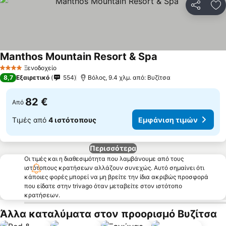
Κοινοποί
Πρ
Manthos Mountain Resort & Spa
Ξενοδοχείο
4 Αστέρια
8,7
Εξαιρετικό
554
Βόλος, 9.4 χλμ. από: Βυζίτσα
82 €
Από
Τιμές από
4 ιστότοπους
Εμφάνιση τιμών
Περισσότερα
Οι τιμές και η διαθεσιμότητα που λαμβάνουμε από τους
ιστότοπους κρατήσεων αλλάζουν συνεχώς. Αυτό σημαίνει ότι
κάποιες φορές μπορεί να μη βρείτε την ίδια ακριβώς προσφορά
που είδατε στην trivago όταν μεταβείτε στον ιστότοπο
κρατήσεων.
Άλλα καταλύματα στον προορισμό Βυζίτσα