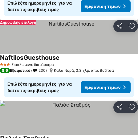
Επιλέξτε ημερομηνίες, για να
Εμφάνιση τιμών
δείτε τις ακριβείς τιμές
Δημοφιλής επιλογή
Κοινοποί
Πρ
NaftilosGuesthouse
Επιπλωμένο διαμέρισμα
3 Αστέρια
8,6
Εξαιρετικό
230
Καλά Νερά, 3.3 χλμ. από: Βυζίτσα
Επιλέξτε ημερομηνίες, για να
Εμφάνιση τιμών
δείτε τις ακριβείς τιμές
Κοινοποί
Πρ