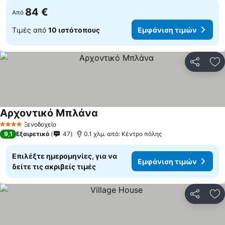
84 €
Από
Τιμές από
10 ιστότοπους
Εμφάνιση τιμών
Κοινοποί
Πρ
Αρχοντικό Μπλάνα
Ξενοδοχείο
4 Αστέρια
9,1
Εξαιρετικό
47
0.1 χλμ. από: Κέντρο πόλης
Επιλέξτε ημερομηνίες, για να
Εμφάνιση τιμών
δείτε τις ακριβείς τιμές
Κοινοποί
Πρ