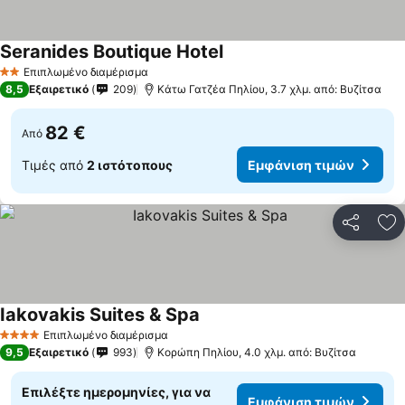
Seranides Boutique Hotel
Επιπλωμένο διαμέρισμα
2 Αστέρια
8,5
Εξαιρετικό
209
Κάτω Γατζέα Πηλίου, 3.7 χλμ. από: Βυζίτσα
82 €
Από
Τιμές από
2 ιστότοπους
Εμφάνιση τιμών
Κοινοποί
Πρ
Iakovakis Suites & Spa
Επιπλωμένο διαμέρισμα
4 Αστέρια
9,5
Εξαιρετικό
993
Κορώπη Πηλίου, 4.0 χλμ. από: Βυζίτσα
Επιλέξτε ημερομηνίες, για να
Εμφάνιση τιμών