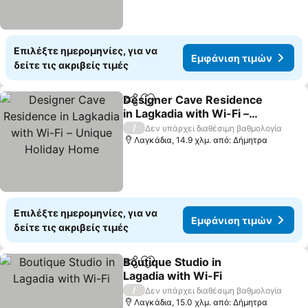
Επιλέξτε ημερομηνίες, για να
Εμφάνιση τιμών
δείτε τις ακριβείς τιμές
Designer Cave Residence
Κοινοποίηση
Προσθήκη στα αγαπημένα
in Lagkadia with Wi-Fi –
Unique Holiday Home
Εμφάνιση τιμών
/
Δεν υπάρχει διαθέσιμη βαθμολογία
Λαγκάδια, 14.9 χλμ. από: Δήμητρα
Επιλέξτε ημερομηνίες, για να
Εμφάνιση τιμών
δείτε τις ακριβείς τιμές
Boutique Studio in
Κοινοποίηση
Προσθήκη στα αγαπημένα
Lagadia with Wi-Fi
Εμφάνιση τιμών
/
Δεν υπάρχει διαθέσιμη βαθμολογία
Λαγκάδια, 15.0 χλμ. από: Δήμητρα