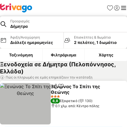
Αγαπημέν
Σύνδε
Με
Προορισμός
Δήμητρα
Άφιξη/Αναχώρηση
Επισκέπτες & δωμάτια
Διάλεξε ημερομηνίες
2 πελάτες, 1 δωμάτιο
Ταξινόμηση
Φιλτράρισμα
Χάρτης
Ξενοδοχεία σε Δήμητρα (Πελοπόννησος,
Ελλάδα)
Πώς οι πληρωμές σε εμάς επηρεάζουν την κατάταξη
Ξενώνας Το Σπίτι της
Κοινοποίηση
Προσθήκη στα αγαπημένα
Θεώνης
Εμφάνιση τιμών
3 Αστέρια
8,8
Εξαιρετικό
130
0.1 χλμ. από: Κέντρο πόλης