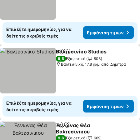
Επιλέξτε ημερομηνίες, για να
Εμφάνιση τιμών
δείτε τις ακριβείς τιμές
Βαλτεσινίκο Studios
Κοινοποίηση
Προσθήκη στα αγαπημένα
Εμφά
9,5
Εξαιρετικό
803
Βαλτεσινίκο, 17.8 χλμ. από: Δήμητρα
Επιλέξτε ημερομηνίες, για να
Εμφάνιση τιμών
δείτε τις ακριβείς τιμές
Ξενώνας Θέα
Κοινοποίηση
Προσθήκη στα αγαπημένα
Βαλτεσίνικου
Εμφάνιση τιμών
9,6
Εξαιρετικό
669