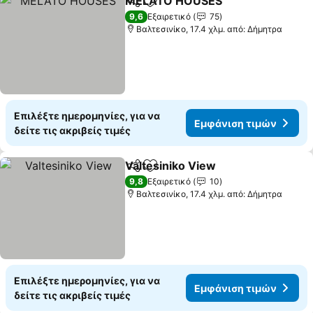
MELATO HOUSES
Κοινοποίηση
Προσθήκη στα αγαπημένα
Εμφάνισ
9,6
Εξαιρετικό
75
Βαλτεσινίκο, 17.4 χλμ. από: Δήμητρα
Επιλέξτε ημερομηνίες, για να
Εμφάνιση τιμών
δείτε τις ακριβείς τιμές
Valtesiniko View
Κοινοποίηση
Προσθήκη στα αγαπημένα
Εμφάνιση
9,8
Εξαιρετικό
10
Βαλτεσινίκο, 17.4 χλμ. από: Δήμητρα
Επιλέξτε ημερομηνίες, για να
Εμφάνιση τιμών
δείτε τις ακριβείς τιμές