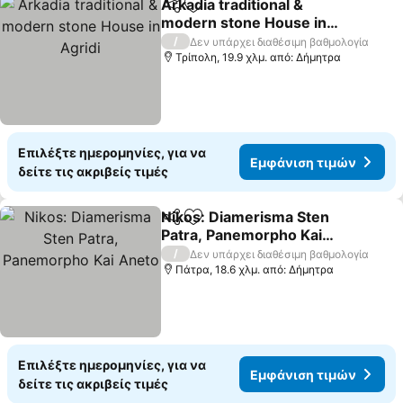
Arkadia traditional &
Κοινοποίηση
Προσθήκη στα αγαπημένα
modern stone House in
Agridi
Εμφάνιση τιμών
/
Δεν υπάρχει διαθέσιμη βαθμολογία
Τρίπολη, 19.9 χλμ. από: Δήμητρα
Επιλέξτε ημερομηνίες, για να
Εμφάνιση τιμών
δείτε τις ακριβείς τιμές
Nikos: Diamerisma Sten
Κοινοποίηση
Προσθήκη στα αγαπημένα
Patra, Panemorpho Kai
Aneto
Εμφάνιση τιμών
/
Δεν υπάρχει διαθέσιμη βαθμολογία
Πάτρα, 18.6 χλμ. από: Δήμητρα
Επιλέξτε ημερομηνίες, για να
Εμφάνιση τιμών
δείτε τις ακριβείς τιμές