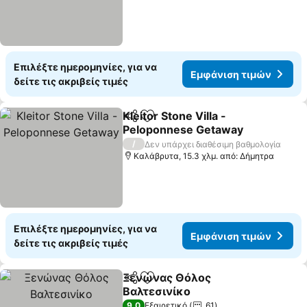
Επιλέξτε ημερομηνίες, για να
Εμφάνιση τιμών
δείτε τις ακριβείς τιμές
Kleitor Stone Villa -
Κοινοποίηση
Προσθήκη στα αγαπημένα
Peloponnese Getaway
Εμφάνιση τιμών
/
Δεν υπάρχει διαθέσιμη βαθμολογία
Καλάβρυτα, 15.3 χλμ. από: Δήμητρα
Επιλέξτε ημερομηνίες, για να
Εμφάνιση τιμών
δείτε τις ακριβείς τιμές
Ξενώνας Θόλος
Κοινοποίηση
Προσθήκη στα αγαπημένα
Βαλτεσινίκο
Εμφάνιση τιμών
9,0
Εξαιρετικό
61