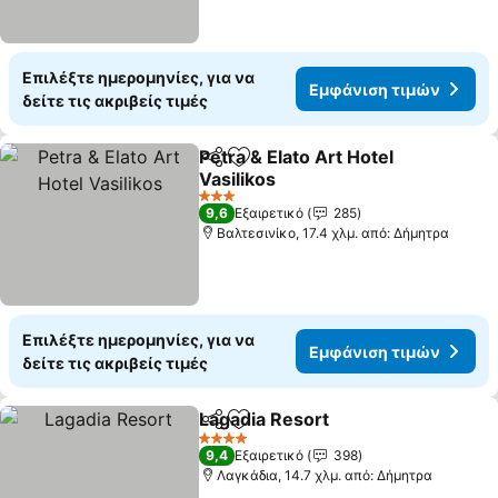
Επιλέξτε ημερομηνίες, για να
Εμφάνιση τιμών
δείτε τις ακριβείς τιμές
Petra & Elato Art Hotel
Κοινοποίηση
Προσθήκη στα αγαπημένα
Vasilikos
Εμφάνιση τιμών
3 Αστέρια
9,6
Εξαιρετικό
285
Βαλτεσινίκο, 17.4 χλμ. από: Δήμητρα
Επιλέξτε ημερομηνίες, για να
Εμφάνιση τιμών
δείτε τις ακριβείς τιμές
Lagadia Resort
Κοινοποίηση
Προσθήκη στα αγαπημένα
Εμφάνιση τ
4 Αστέρια
9,4
Εξαιρετικό
398
Λαγκάδια, 14.7 χλμ. από: Δήμητρα