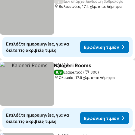
/
Δεν υπάρχει διαθέσιμη βαθμολογία
Βαλτεσινίκο, 17.4 χλμ. από: Δήμητρα
Επιλέξτε ημερομηνίες, για να
Εμφάνιση τιμών
δείτε τις ακριβείς τιμές
Kaloneri Rooms
Κοινοποίηση
Προσθήκη στα αγαπημένα
Εμφάνιση 
8,9
Εξαιρετικό
300
Ολυμπία, 17.9 χλμ. από: Δήμητρα
Επιλέξτε ημερομηνίες, για να
Εμφάνιση τιμών
δείτε τις ακριβείς τιμές