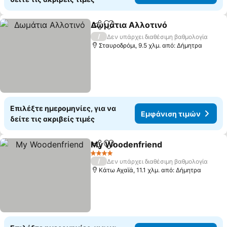
Δωμάτια Αλλοτινό
Κοινοποίηση
Προσθήκη στα αγαπημένα
Εμφάνι
/
Δεν υπάρχει διαθέσιμη βαθμολογία
Σταυροδρόμι, 9.5 χλμ. από: Δήμητρα
Επιλέξτε ημερομηνίες, για να
Εμφάνιση τιμών
δείτε τις ακριβείς τιμές
My Woodenfriend
Κοινοποίηση
Προσθήκη στα αγαπημένα
Εμφάνισ
4 Αστέρια
/
Δεν υπάρχει διαθέσιμη βαθμολογία
Κάτω Αχαϊά, 11.1 χλμ. από: Δήμητρα