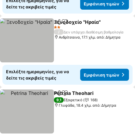
Επιλέξτε ημερομηνίες, για να
Εμφάνιση τιμών
δείτε τις ακριβείς τιμές
Ξενοδοχείο "Ηραία"
Κοινοποίηση
Προσθήκη στα αγαπημένα
Εμφάν
2 Αστέρια
/
Δεν υπάρχει διαθέσιμη βαθμολογία
Ανδρίτσαινα, 17.1 χλμ. από: Δήμητρα
Επιλέξτε ημερομηνίες, για να
Εμφάνιση τιμών
δείτε τις ακριβείς τιμές
Petrina Theohari
Κοινοποίηση
Προσθήκη στα αγαπημένα
Εμφάνιση
9,1
Εξαιρετικό
168
Γλυφάδα, 18.4 χλμ. από: Δήμητρα