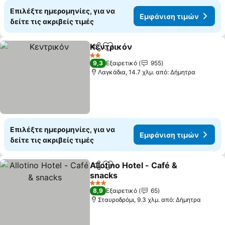
Επιλέξτε ημερομηνίες, για να
Εμφάνιση τιμών
δείτε τις ακριβείς τιμές
Κεντρικόν
Κοινοποίηση
Προσθήκη στα αγαπημένα
Εμφάνιση τιμώ
2 Αστέρια
9,3
Εξαιρετικό
955
Λαγκάδια, 14.7 χλμ. από: Δήμητρα
Επιλέξτε ημερομηνίες, για να
Εμφάνιση τιμών
δείτε τις ακριβείς τιμές
Allotino Hotel - Café &
Κοινοποίηση
Προσθήκη στα αγαπημένα
snacks
Εμφάνιση τιμών
3 Αστέρια
8,9
Εξαιρετικό
65
Σταυροδρόμι, 9.3 χλμ. από: Δήμητρα