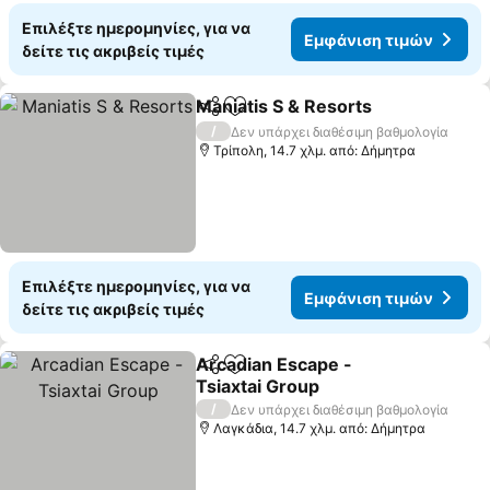
Επιλέξτε ημερομηνίες, για να
Εμφάνιση τιμών
δείτε τις ακριβείς τιμές
Maniatis S & Resorts
Κοινοποίηση
Προσθήκη στα αγαπημένα
Εμφάν
/
Δεν υπάρχει διαθέσιμη βαθμολογία
Τρίπολη, 14.7 χλμ. από: Δήμητρα
Επιλέξτε ημερομηνίες, για να
Εμφάνιση τιμών
δείτε τις ακριβείς τιμές
Arcadian Escape -
Κοινοποίηση
Προσθήκη στα αγαπημένα
Tsiaxtai Group
Εμφάνιση τιμών
/
Δεν υπάρχει διαθέσιμη βαθμολογία
Λαγκάδια, 14.7 χλμ. από: Δήμητρα