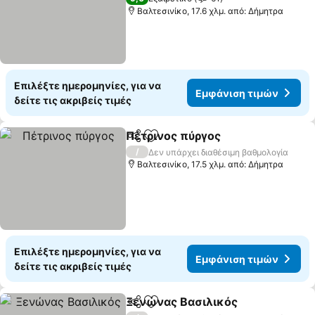
Βαλτεσινίκο, 17.6 χλμ. από: Δήμητρα
Επιλέξτε ημερομηνίες, για να
Εμφάνιση τιμών
δείτε τις ακριβείς τιμές
Πέτρινος πύργος
Κοινοποίηση
Προσθήκη στα αγαπημένα
Εμφάνιση
/
Δεν υπάρχει διαθέσιμη βαθμολογία
Βαλτεσινίκο, 17.5 χλμ. από: Δήμητρα
Επιλέξτε ημερομηνίες, για να
Εμφάνιση τιμών
δείτε τις ακριβείς τιμές
Ξενώνας Βασιλικός
Κοινοποίηση
Προσθήκη στα αγαπημένα
Εμφάν