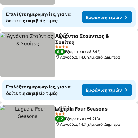
Επιλέξτε ημερομηνίες, για να
Εμφάνιση τιμών
δείτε τις ακριβείς τιμές
Αγνάντιο Στούντιος &
Κοινοποίηση
Προσθήκη στα αγαπημένα
Σουίτες
Εμφάνιση τιμών
4 Αστέρια
9,5
Εξαιρετικό
345
Λαγκάδια, 14.6 χλμ. από: Δήμητρα
Επιλέξτε ημερομηνίες, για να
Εμφάνιση τιμών
δείτε τις ακριβείς τιμές
Lagadia Four Seasons
Κοινοποίηση
Προσθήκη στα αγαπημένα
Εμφά
3 Αστέρια
9,2
Εξαιρετικό
213
Λαγκάδια, 14.7 χλμ. από: Δήμητρα