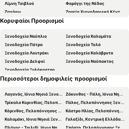
Λίμνη Τσιβλού
Φαράγγι της Νέδας
Ζαχάρω
Ζηρεία Χιονοδρομικό Κέντρο
Κορυφαίοι Προορισμοί
Πλατεία Άρεως
Μαίναλος Χιονοδρομικό κέντρο
Ήλιδα
Λίμνη Στυμφαλία
Ξενοδοχεία Ναύπλιο
Ξενοδοχεία Καλαμάτα
Παραδοσιακός Οικισμός Βυτίνας
Παραδοσιακός Οικισμός Μαγούλιανας
Ξενοδοχεία Πάτρα
Ξενοδοχεία Τολό
Ποταμός Λάδωνας
Σπήλαιο Καστριάς - Σπήλαιο Λιμνών
Ξενοδοχεία Λουτράκι
Ξενοδοχεία Καλάβρυτα
Αχάια Κλάους
Ξενώνας Ολυμπίας
Ξενοδοχεία Δελφοί
Ξενοδοχεία Ναύπακτος
Φράγμα Λάδωνα
Παραδοσιακός Οικισμός Βεσινίου
Ξενοδοχεία Ξυλόκαστρο
Παραδοσιακός Οικισμός Λαγκαδίων
Ιαματικά Λουτρά Ηραίας
Περισσότεροι δημοφιλείς προορισμοί
Ύδατα Στυγός
Μαλλιαροπούλειο Θέατρο
Παραδοσιακός Οικισμός Αλεποχωρίου
Αρχαία Φενεός
Λαγανάς, Ιόνια Νησιά Ξενοδοχεία
Ζάκυνθος - Πόλη, Ιόνια Νησιά Ξενοδοχεία
Αεροδρόμιο Επιταλίου
Πλατεία Εθνάρχου Μακαρίου
Τρίκαλα Κορινθίας, Πελοπόννησος Ξενοδοχεία
Πύλος, Πελοπόννησος Ξενοδοχεία
Παραδοσιακός Οικισμός Ζάτουνας
Καταρράκτης Βρόντου
Κόρινθος, Πελοπόννησος Ξενοδοχεία
Κάστρο Ηλίας, Πελοπόννησος Ξενοδοχεία
Παζάρι των Γυναικών
Καλαμάκι, Ιόνια Νησιά Ξενοδοχεία
Γαλαξίδι, Κεντρική Ελλάδα Ξενοδοχεία
Πλάνος - Τσιλιβί, Ιόνια Νησιά Ξενοδοχεία
Σπάρτη, Πελοπόννησος Ξενοδοχεία