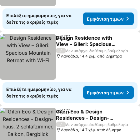
Επιλέξτε ημερομηνίες, για να
Εμφάνιση τιμών
δείτε τις ακριβείς τιμές
Design Residence with
Κοινοποίηση
Προσθήκη στα αγαπημένα
View – Gileri: Spacious
Mountain Retreat with
Εμφάνιση τιμών
/
Δεν υπάρχει διαθέσιμη βαθμολογία
Wi-Fi
Λαγκάδια, 14.4 χλμ. από: Δήμητρα
Επιλέξτε ημερομηνίες, για να
Εμφάνιση τιμών
δείτε τις ακριβείς τιμές
Gileri Eco & Design
Κοινοποίηση
Προσθήκη στα αγαπημένα
Residences - Design-
haus, 2 schlafzimmer,
Εμφάνιση τιμών
/
Δεν υπάρχει διαθέσιμη βαθμολογία
Balkon, Bergblick
Λαγκάδια, 14.7 χλμ. από: Δήμητρα