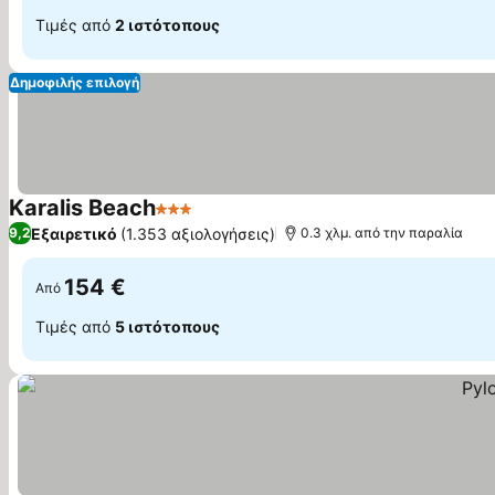
Τιμές από
2 ιστότοπους
Δημοφιλής επιλογή
Karalis Beach
3 Αστέρια
Εξαιρετικό
(1.353 αξιολογήσεις)
9,2
0.3 χλμ. από την παραλία
154 €
Από
Τιμές από
5 ιστότοπους