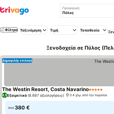
Προορισμός
Φίλτρα
Ταξινόμηση
Τιμή
Τοποθεσία
Ξε
Ξενοδοχεία σε Πύλος (Πε
Δημοφιλής επιλογή
The Westin Resort, Costa Navarino
5 Αστέρια
Εξαιρετικό
(8.667 αξιολογήσεις)
9,5
0.4 χλμ. από την παραλία
380 €
Από