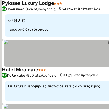
Pylosea Luxury Lodge
3 Αστέρια
Πολύ καλό
(424 αξιολογήσεις)
8,1
0.1 χλμ. από: Κέντρο πόλης
92 €
Από
Τιμές από
6 ιστότοπους
Hotel Miramare
3 Αστέρια
Πολύ καλό
(850 αξιολογήσεις)
8,2
0.1 χλμ. από την παραλία
Επιλέξτε ημερομηνίες, για να δείτε τις ακριβείς τιμές