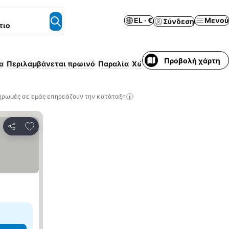
EL · €
Μενού
Σύνδεση
τιο
Προβολή χάρτη
α
Περιλαμβάνεται πρωινό
Παραλία
Χώρος στάθμευσης
Κλιμα
ηρωμές σε εμάς επηρεάζουν την κατάταξη
Προσθήκη στα αγαπημένα
Κοινοποίηση