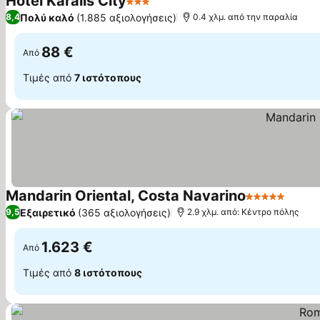
Hotel Karalis City
3 Αστέρια
Πολύ καλό
(1.885 αξιολογήσεις)
8,4
0.4 χλμ. από την παραλία
88 €
Από
Τιμές από
7 ιστότοπους
Mandarin Oriental, Costa Navarino
5 Αστέρια
Εξαιρετικό
(365 αξιολογήσεις)
9,5
2.9 χλμ. από: Κέντρο πόλης
1.623 €
Από
Τιμές από
8 ιστότοπους