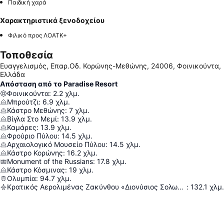
Παιδική χαρά
Χαρακτηριστικά ξενοδοχείου
Φιλικό προς ΛΟΑΤΚ+
Τοποθεσία
Ευαγγελισμός, Επαρ.Οδ. Κορώνης-Μεθώνης, 24006, Φοινικούντα,
Ελλάδα
Απόσταση από το Paradise Resort
Φοινικούντα
:
2.2
χλμ.
Μπρούτζι
:
6.9
χλμ.
Κάστρο Μεθώνης
:
7
χλμ.
Βίγλα Στο Μεμί
:
13.9
χλμ.
Καμάρες
:
13.9
χλμ.
Φρούριο Πύλου
:
14.5
χλμ.
Αρχαιολογικό Μουσείο Πύλου
:
14.5
χλμ.
Κάστρο Κορώνης
:
16.2
χλμ.
Monument of the Russians
:
17.8
χλμ.
Κάστρο Κόσμινας
:
19
χλμ.
Ολυμπία
:
94.7
χλμ.
Κρατικός Αερολιμένας Ζακύνθου «Διονύσιος Σολωμός»
:
132.1
χλμ.