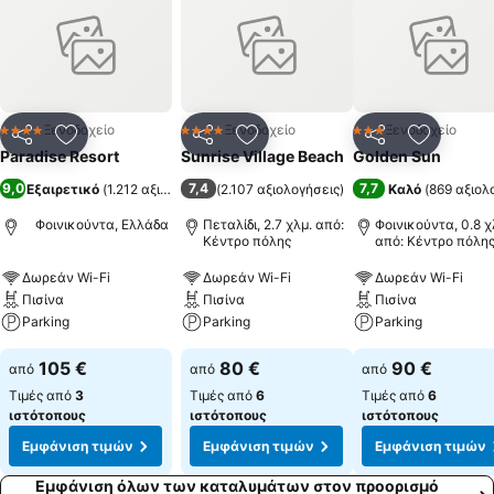
εκπαιδευμένο προσωπικό του ξενοδοχείου υπόσχεται αξέχαστες
καλοκαιρινές διακοπές σε έναν από τους ωραιότερους
προορισμούς στην Μεσσηνία.
Ξενοδοχείο
Ξενοδοχείο
Ξενοδοχείο
4 Αστέρια
4 Αστέρια
3 Αστέρια
Κοινοποίηση
Προσθήκη στα αγαπημένα
Κοινοποίηση
Προσθήκη στα αγαπημένα
Κοινοποίηση
Προσθήκ
Paradise Resort
Sunrise Village Beach
Golden Sun
9,0
7,4
7,7
Εξαιρετικό
(
1.212 αξιολογήσεις
(
2.107 αξιολογήσεις
)
)
Καλό
(
869 αξιολ
Φοινικούντα, Ελλάδα
Πεταλίδι, 2.7 χλμ. από:
Φοινικούντα, 0.8 χ
Κέντρο πόλης
από: Κέντρο πόλη
Δωρεάν Wi-Fi
Δωρεάν Wi-Fi
Δωρεάν Wi-Fi
Πισίνα
Πισίνα
Πισίνα
Parking
Parking
Parking
105 €
80 €
90 €
από
από
από
Τιμές από
3
Τιμές από
6
Τιμές από
6
ιστότοπους
ιστότοπους
ιστότοπους
Εμφάνιση τιμών
Εμφάνιση τιμών
Εμφάνιση τιμών
Εμφάνιση όλων των καταλυμάτων στον προορισμό