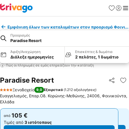
Αγαπημέν
Σύνδε
Με
Εμφάνιση όλων των καταλυμάτων στον προορισμό Φοινικ
Προορισμός
Paradise Resort
Άφιξη/Αναχώρηση
Επισκέπτες & δωμάτια
Διάλεξε ημερομηνίες
2 πελάτες, 1 δωμάτιο
Πώς οι πληρωμές σε εμάς επηρεάζουν την κατάταξη
Paradise Resort
Κοινοποί
Πρ
Ξενοδοχείο
9,0
Εξαιρετικό
(
1.212 αξιολογήσεις
)
4 Αστέρια
Ευαγγελισμός, Επαρ.Οδ. Κορώνης-Μεθώνης, 24006, Φοινικούντα,
Ελλάδα
105 €
105 €
από
από
Τιμές από
3 ιστότοπους
Τιμές από
3 ιστότοπους