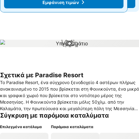
Εμφάνιση τιμών
Εμφάνιση τιμών
1 / 2
Σχετικά με Paradise Resort
Το Paradise Resort, ένα σύγχρονο ξενοδοχείο 4 αστέρων πλήρως
ανακαινισμένο το 2015 που βρίσκεται στη Φοινικούντα, ένα μικρό
και γραφικό χωριό που βρίσκεται στο νοτιότερο μέρος της
Μεσσηνίας. Η Φοινικούντα βρίσκεται μόλις 50χλμ. από την
Καλαμάτα, την πρωτεύουσα και μεγαλύτερη πόλη της Μεσσηνίας.
Σύγκριση με παρόμοια καταλύματα
Το ξενοδοχείο είναι κτισμένο σε μία έκταση 6 στρεμμάτων, μόλις
150 μέτρα από τη θάλασσα. Τα δωμάτια, με ιδιαίτερο στυλ στη
Επιλεγμένο κατάλυμα
Παρόμοια καταλύματα
διακόσμηση και με εξαίσια θέα προς το Μεσσηνιακό κόλπο σας
προσφέρουν τη χαλάρωση και ηρεμία που αναζητάτε. Το άρτια