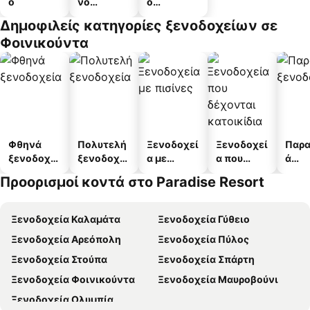
ο
νο
ο
διαμέρισμ
διαμερισμ
Δημοφιλείς κατηγορίες ξενοδοχείων σε
α
άτων
Φοινικούντα
Φθηνά
Πολυτελή
Ξενοδοχεί
Ξενοδοχεί
Παρα
ξενοδοχεί
ξενοδοχεί
α με
α που
ά
α
α
πισίνες
δέχονται
ξενο
Προορισμοί κοντά στο Paradise Resort
κατοικίδι
α
α
Ξενοδοχεία Καλαμάτα
Ξενοδοχεία Γύθειο
Ξενοδοχεία Αρεόπολη
Ξενοδοχεία Πύλος
Ξενοδοχεία Στούπα
Ξενοδοχεία Σπάρτη
Ξενοδοχεία Φοινικούντα
Ξενοδοχεία Μαυροβούνι
Ξενοδοχεία Ολυμπία