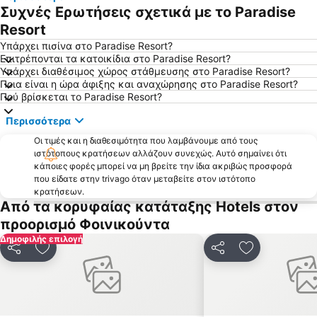
Συχνές Ερωτήσεις σχετικά με το Paradise
Πεταλίδι
Παραλία Ρωμανού
Resort
Βρωμονέρι
Πολυλίμνιο
Υπάρχει πισίνα στο Paradise Resort?
Άγιος Δημήτριος
Μικρά Μαντίνεια
Επιτρέπονται τα κατοικίδια στο Paradise Resort?
Υπάρχει διαθέσιμος χώρος στάθμευσης στο Paradise Resort?
Αβία - Αγροτικός Ελαιουργικός Συνεταιρισμός Μικρής Μαντίνειας και Αβίας Καλαμάτας
Πανταζί
Ποια είναι η ώρα άφιξης και αναχώρησης στο Paradise Resort?
ΚΤΕΛ Νομού Μεσσηνίας
Ιστορικό Κέντρο Καλαμάτας
Πού βρίσκεται το Paradise Resort?
Λαγκούβαρδος
Αλμυρός
Περισσότερα
Λούτσα
Άμμος
Οι τιμές και η διαθεσιμότητα που λαμβάνουμε από τους
Παραλία Επισκοπής
Λάμπες Φοινίκης
ιστότοπους κρατήσεων αλλάζουν συνεχώς. Αυτό σημαίνει ότι
κάποιες φορές μπορεί να μη βρείτε την ίδια ακριβώς προσφορά
Μεμί
Κάστρο Μεθώνης
που είδατε στην trivago όταν μεταβείτε στον ιστότοπο
κρατήσεων.
Παραλία Ανάληψης
Μαρίνα Καλαμάτας
Από τα κορυφαίας κατάταξης Hotels στον
Παραδοσιακός Οικισμός Θαλάμες
Καστράκι - Μετέωρο
προορισμό Φοινικούντα
Ριτσά
Παραδοσιακός Οικισμός Πύλου
Δημοφιλής επιλογή
Κοινοποίηση
Προσθήκη στα αγαπημένα
Κοινοποίηση
Προσθήκη στ
Φονέας
Ελιές
Messiniaki
Παραδοσιακός Οικισμός Λαγκάδας
Τσαπί
Ανεμόμυλος