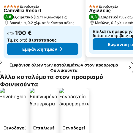
Χρυσή Άμμος
Καλαμίτσι
Ξενοδοχείο
Ξενοδοχείο
5 Αστέρια
Πήδημα
Διεθνές Αεροδρόμιο Καλαμάτας
3 Αστέρια
Camvillia Resort
Αχιλλεύς
8,8
9,3
Εξαιρετικό
(
1.271 αξιολογήσεις
)
Εξαιρετικό
(
562 αξ
Βουνάρια, 0.2 χλμ. από: Κέντρο πόλης
Μεθώνη, 0.2 χλμ. από
Επιλέξτε ημερομηνί
190 €
από
δείτε τις ακριβείς τ
Τιμές από
8 ιστότοπους
Εμφάνιση τ
Εμφάνιση τιμών
Εμφάνιση όλων των καταλυμάτων στον προορισμό
Φοινικούντα
Άλλα καταλύματα στον προορισμό
Φοινικούντα
Ξενοδοχεί
Επιπλωμέ
Ξενοδοχεί