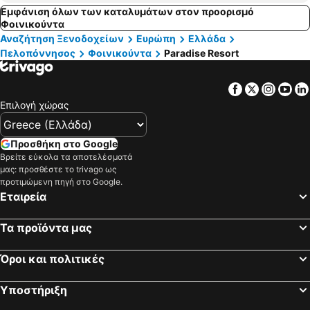
Εμφάνιση όλων των καταλυμάτων στον προορισμό
Φοινικούντα
Αναζήτηση Ξενοδοχείων
Ευρώπη
Ελλάδα
Πελοπόννησος
Φοινικούντα
Paradise Resort
Facebook
Twitter
Insta
Yo
Επιλογή χώρας
Προσθήκη στο Google
Βρείτε εύκολα τα αποτελέσματά
μας: προσθέστε το trivago ως
προτιμώμενη πηγή στο Google.
Εταιρεία
Τα προϊόντα μας
Όροι και πολιτικές
Υποστήριξη