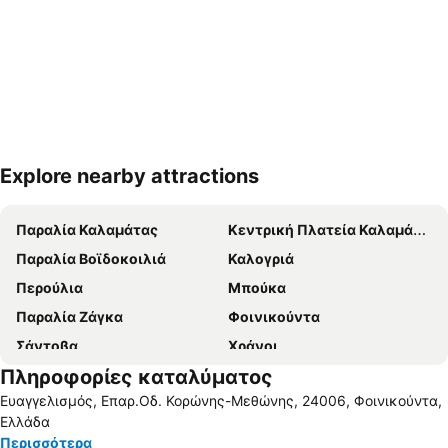
Explore nearby attractions
Ανάπτυξη χάρτη
Παραλία Καλαμάτας
Κεντρική Πλατεία Καλαμάτας
Παραλία Βοϊδοκοιλιά
Καλογριά
Περούλια
Μπούκα
Παραλία Ζάγκα
Φοινικούντα
Σάντοβα
Χράνοι
Πληροφορίες καταλύματος
Στούπα
Παραλία Βελίκας
Ευαγγελισμός, Επαρ.Οδ. Κορώνης-Μεθώνης, 24006, Φοινικούντα,
Μεθώνη
Άγιος Ανδρέας
Ελλάδα
Λιμάνι Καλαμάτας
Γιάλοβα
Περισσότερα