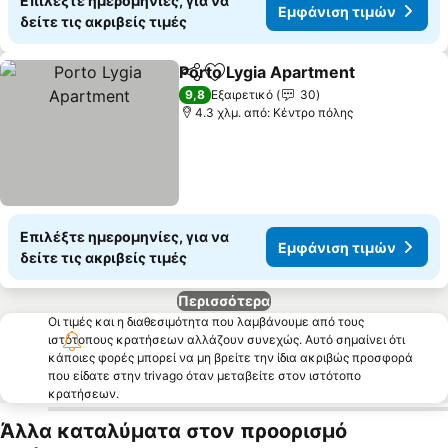
Επιλέξτε ημερομηνίες, για να
Εμφάνιση τιμών
δείτε τις ακριβείς τιμές
Porto Lygia Apartment
Κοινοποίηση
Προσθήκη στα αγαπημένα
Εμφ
9,8
Εξαιρετικό
30
4.3 χλμ. από: Κέντρο πόλης
Επιλέξτε ημερομηνίες, για να
Εμφάνιση τιμών
δείτε τις ακριβείς τιμές
Περισσότερα
Οι τιμές και η διαθεσιμότητα που λαμβάνουμε από τους
ιστότοπους κρατήσεων αλλάζουν συνεχώς. Αυτό σημαίνει ότι
κάποιες φορές μπορεί να μη βρείτε την ίδια ακριβώς προσφορά
που είδατε στην trivago όταν μεταβείτε στον ιστότοπο
κρατήσεων.
Άλλα καταλύματα στον προορισμό