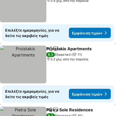
0.4 χλμ. από την παραλία
Επιλέξτε ημερομηνίες, για να
Εμφάνιση τιμών
δείτε τις ακριβείς τιμές
Proistakis Apartments
Κοινοποίηση
Προσθήκη στα αγαπημένα
Εμφ
9,3
Εξαιρετικό
11
0.2 χλμ. από την παραλία
Επιλέξτε ημερομηνίες, για να
Εμφάνιση τιμών
δείτε τις ακριβείς τιμές
Pietra Sole Residences
Κοινοποίηση
Προσθήκη στα αγαπημένα
Εμ
9,2
Εξαιρετικό
50