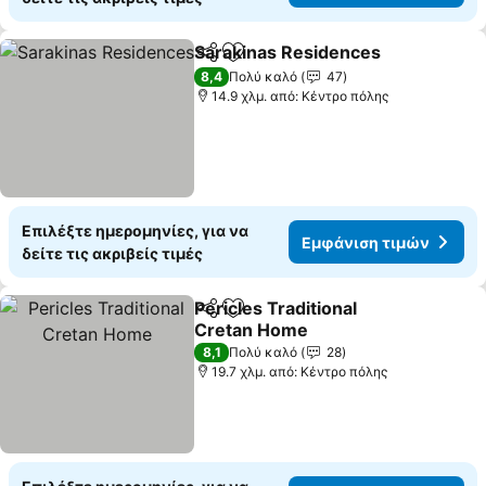
Sarakinas Residences
Κοινοποίηση
Προσθήκη στα αγαπημένα
Εμφ
8,4
Πολύ καλό
47
14.9 χλμ. από: Κέντρο πόλης
Επιλέξτε ημερομηνίες, για να
Εμφάνιση τιμών
δείτε τις ακριβείς τιμές
Pericles Traditional
Κοινοποίηση
Προσθήκη στα αγαπημένα
Cretan Home
Εμφάνιση τιμών
8,1
Πολύ καλό
28
19.7 χλμ. από: Κέντρο πόλης