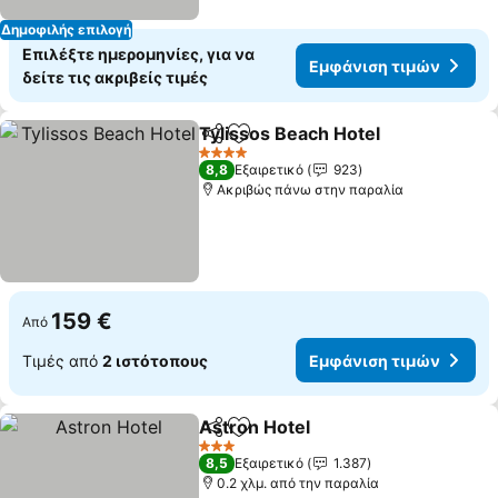
Δημοφιλής επιλογή
Επιλέξτε ημερομηνίες, για να
Εμφάνιση τιμών
δείτε τις ακριβείς τιμές
Tylissos Beach Hotel
Κοινοποίηση
Προσθήκη στα αγαπημένα
Εμφά
4 Αστέρια
8,8
Εξαιρετικό
923
Ακριβώς πάνω στην παραλία
159 €
Από
Τιμές από
2 ιστότοπους
Εμφάνιση τιμών
Astron Hotel
Κοινοποίηση
Προσθήκη στα αγαπημένα
Εμφάνιση τιμ
3 Αστέρια
8,5
Εξαιρετικό
1.387
0.2 χλμ. από την παραλία