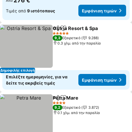
276 €
Από
Τιμές από
9 ιστότοπους
Εμφάνιση τιμών
Ostria Resort & Spa
Κοινοποίηση
Προσθήκη στα αγαπημένα
Εμφάνι
5 Αστέρια
9,3
Εξαιρετικό
9.288
0.3 χλμ. από την παραλία
Δημοφιλής επιλογή
Επιλέξτε ημερομηνίες, για να
Εμφάνιση τιμών
δείτε τις ακριβείς τιμές
Petra Mare
Κοινοποίηση
Προσθήκη στα αγαπημένα
Εμφάνιση τιμώ
4 Αστέρια
9,2
Εξαιρετικό
3.872
0.1 χλμ. από την παραλία