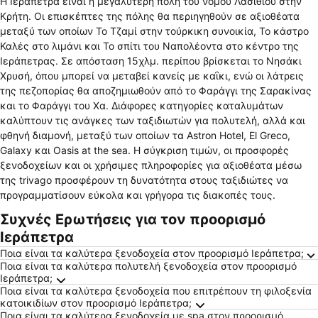
Η Ιεράπετρα είναι η μεγαλύτερη πόλη του νομού Λασιθίου στην
α
Κρήτη. Οι επισκέπτες της πόλης θα περιηγηθούν σε αξιοθέατα
μεταξύ των οποίων Το Τζαμί στην τούρκικη συνοικία, Το κάστρο
Καλές στο λιμάνι και Το σπίτι του Ναπολέοντα στο κέντρο της
Ιεράπετρας. Σε απόσταση 15χλμ. περίπου βρίσκεται το Νησάκι
Χρυσή, όπου μπορεί να μεταβεί κανείς με καΐκι, ενώ οι λάτρεις
της πεζοπορίας θα αποζημιωθούν από το Φαράγγι της Σαρακίνας
και το Φαράγγι του Χα. Διάφορες κατηγορίες καταλυμάτων
καλύπτουν τις ανάγκες των ταξιδιωτών για πολυτελή, αλλά και
φθηνή διαμονή, μεταξύ των οποίων τα Astron Hotel, El Greco,
Galaxy και Oasis at the sea. Η σύγκριση τιμών, οι προσφορές
ξενοδοχείων και οι χρήσιμες πληροφορίες για αξιοθέατα μέσω
της trivago προσφέρουν τη δυνατότητα στους ταξιδιώτες να
προγραμματίσουν εύκολα και γρήγορα τις διακοπές τους.
Συχνές Ερωτήσεις για τον προορισμό
Ιεράπετρα
Ποια είναι τα καλύτερα ξενοδοχεία στον προορισμό Ιεράπετρα;
Ποια είναι τα καλύτερα πολυτελή ξενοδοχεία στον προορισμό
Ιεράπετρα;
Ποια είναι τα καλύτερα ξενοδοχεία που επιτρέπουν τη φιλοξενία
κατοικιδίων στον προορισμό Ιεράπετρα;
Ποια είναι τα καλύτερα ξενοδοχεία με spa στον προορισμό