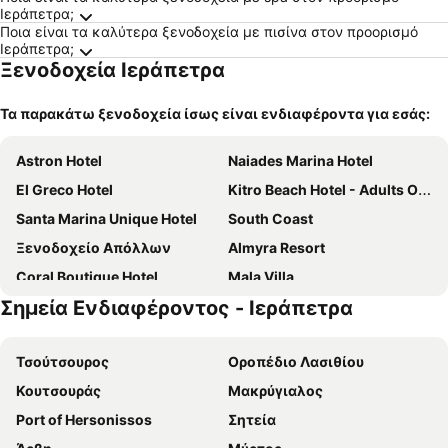
Ιεράπετρα;
Ποια είναι τα καλύτερα ξενοδοχεία με πισίνα στον προορισμό
Ιεράπετρα;
Ξενοδοχεία Ιεράπετρα
Τα παρακάτω ξενοδοχεία ίσως είναι ενδιαφέροντα για εσάς:
Astron Hotel
Naiades Marina Hotel
El Greco Hotel
Kitro Beach Hotel - Adults Only
Santa Marina Unique Hotel
South Coast
Ξενοδοχείο Απόλλων
Almyra Resort
Coral Boutique Hotel
Mala Villa
Σημεία Ενδιαφέροντος - Ιεράπετρα
Εσπερίδες
Ariadne Beach - Adults Only
Mare Blue Hotel
Creta Suites
Τσούτσουρος
Οροπέδιο Λασιθίου
Enorme Santanna Beach
Istron Bay
Κουτσουράς
Μακρύγιαλος
Galaxy Hotel
Tylissos Beach Hotel
Port of Hersonissos
Σητεία
Faedra Beach Resort
Villa Cypriana