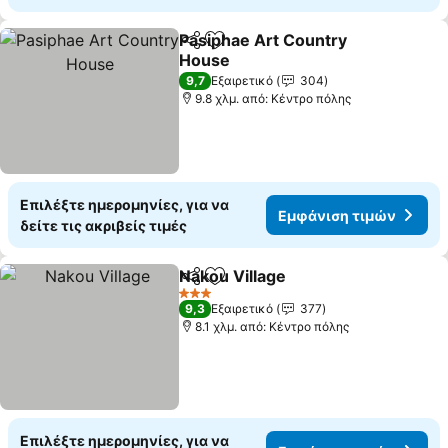
Pasiphae Art Country
Κοινοποίηση
Προσθήκη στα αγαπημένα
House
Εμφάνιση τιμών
9,7
Εξαιρετικό
304
9.8 χλμ. από: Κέντρο πόλης
Επιλέξτε ημερομηνίες, για να
Εμφάνιση τιμών
δείτε τις ακριβείς τιμές
Nakou Village
Κοινοποίηση
Προσθήκη στα αγαπημένα
Εμφάνιση τι
3 Αστέρια
9,3
Εξαιρετικό
377
8.1 χλμ. από: Κέντρο πόλης
Επιλέξτε ημερομηνίες, για να