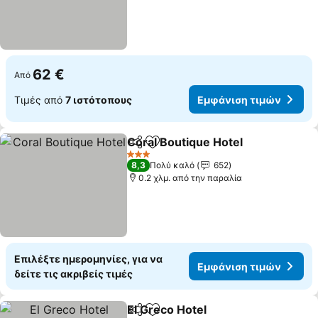
62 €
Από
Τιμές από
7 ιστότοπους
Εμφάνιση τιμών
Coral Boutique Hotel
Κοινοποίηση
Προσθήκη στα αγαπημένα
Εμφά
3 Αστέρια
8,3
Πολύ καλό
652
0.2 χλμ. από την παραλία
Επιλέξτε ημερομηνίες, για να
Εμφάνιση τιμών
δείτε τις ακριβείς τιμές
El Greco Hotel
Κοινοποίηση
Προσθήκη στα αγαπημένα
Εμφάνιση τ