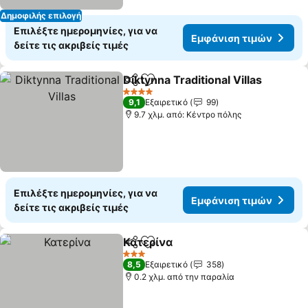
Δημοφιλής επιλογή
Επιλέξτε ημερομηνίες, για να
Εμφάνιση τιμών
δείτε τις ακριβείς τιμές
Diktynna Traditional Villas
Κοινοποίηση
Προσθήκη στα αγαπημένα
4 Αστέρια
9,1
Εξαιρετικό
99
9.7 χλμ. από: Κέντρο πόλης
Επιλέξτε ημερομηνίες, για να
Εμφάνιση τιμών
δείτε τις ακριβείς τιμές
Κατερίνα
Κοινοποίηση
Προσθήκη στα αγαπημένα
Εμφάνιση τιμών
3 Αστέρια
8,5
Εξαιρετικό
358
0.2 χλμ. από την παραλία