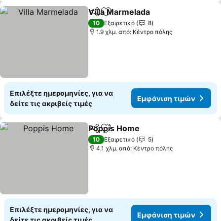
Villa Marmelada
Κοινοποίηση
Προσθήκη στα αγαπημένα
Εμφάνιση 
10
Εξαιρετικό
8
1.9 χλμ. από: Κέντρο πόλης
Επιλέξτε ημερομηνίες, για να
Εμφάνιση τιμών
δείτε τις ακριβείς τιμές
Poppis Home
Κοινοποίηση
Προσθήκη στα αγαπημένα
Εμφάνιση τι
10
Εξαιρετικό
5
4.1 χλμ. από: Κέντρο πόλης
Επιλέξτε ημερομηνίες, για να
Εμφάνιση τιμών
δείτε τις ακριβείς τιμές