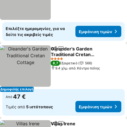
Επιλέξτε ημερομηνίες, για να
Εμφάνιση τιμών
δείτε τις ακριβείς τιμές
Oleander's Garden
Κοινοποίηση
Προσθήκη στα αγαπημένα
Traditional Cretan
Cottage
Εμφάνιση τιμών
4 Αστέρια
8,7
Εξαιρετικό
566
9.4 χλμ. από: Κέντρο πόλης
Δημοφιλής επιλογή
47 €
Από
Τιμές από
5 ιστότοπους
Εμφάνιση τιμών
Villas Irene
Κοινοποίηση
Προσθήκη στα αγαπημένα
Εμφάνιση τιμώ