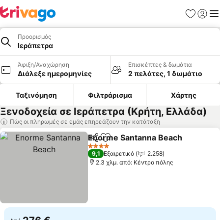
Αγαπημέν
Σύνδε
Με
Προορισμός
Ιεράπετρα
Άφιξη/Αναχώρηση
Επισκέπτες & δωμάτια
Διάλεξε ημερομηνίες
2 πελάτες, 1 δωμάτιο
Ταξινόμηση
Φιλτράρισμα
Χάρτης
Ξενοδοχεία σε Ιεράπετρα (Κρήτη, Ελλάδα)
Πώς οι πληρωμές σε εμάς επηρεάζουν την κατάταξη
Enorme Santanna Beach
Κοινοποίηση
Προσθήκη στα αγαπημένα
Ε
4 Αστέρια
9,1
Εξαιρετικό
2.258
2.3 χλμ. από: Κέντρο πόλης