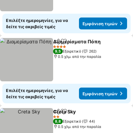
Επιλέξτε ημερομηνίες, για να
Εμφάνιση τιμών
δείτε τις ακριβείς τιμές
Διαμερίσματα Πόπη
Κοινοποίηση
Προσθήκη στα αγαπημένα
Εμφάν
4 Αστέρια
9,5
Εξαιρετικό
262
0.5 χλμ. από την παραλία
Επιλέξτε ημερομηνίες, για να
Εμφάνιση τιμών
δείτε τις ακριβείς τιμές
Creta Sky
Κοινοποίηση
Προσθήκη στα αγαπημένα
Εμφάνιση τιμών
2 Αστέρια
8,8
Εξαιρετικό
44
0.5 χλμ. από την παραλία