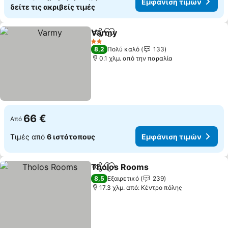
Εμφάνιση τιμών
δείτε τις ακριβείς τιμές
Varmy
Κοινοποίηση
Προσθήκη στα αγαπημένα
Εμφάνιση τιμών
2 Αστέρια
8,2
Πολύ καλό
133
0.1 χλμ. από την παραλία
66 €
Από
Τιμές από
6 ιστότοπους
Εμφάνιση τιμών
Tholos Rooms
Κοινοποίηση
Προσθήκη στα αγαπημένα
Εμφάνιση τ
8,5
Εξαιρετικό
239
17.3 χλμ. από: Κέντρο πόλης