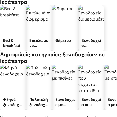
Ιεράπετρα
Bed &
Επιπλωμέ
Θέρετρα
Ξενοδοχεί
breakfast
νο
ο
διαμέρισμ
διαμερισμ
Δημοφιλείς κατηγορίες ξενοδοχείων σε
α
άτων
Ιεράπετρα
Φθηνά
Πολυτελή
Ξενοδοχεί
Ξενοδοχεί
Ξενο
ξενοδοχεί
ξενοδοχεί
α με
α που
α με
α
α
πισίνες
δέχονται
κατοικίδι