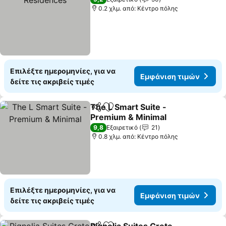
0.2 χλμ. από: Κέντρο πόλης
Επιλέξτε ημερομηνίες, για να
Εμφάνιση τιμών
δείτε τις ακριβείς τιμές
The L Smart Suite -
Κοινοποίηση
Προσθήκη στα αγαπημένα
Premium & Minimal
Εμφάνιση τιμών
9,8
Εξαιρετικό
21
0.8 χλμ. από: Κέντρο πόλης
Επιλέξτε ημερομηνίες, για να
Εμφάνιση τιμών
δείτε τις ακριβείς τιμές