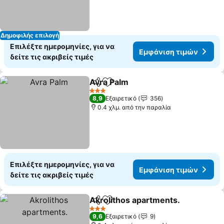
Δημοφιλής επιλογή
Επιλέξτε ημερομηνίες, για να
Εμφάνιση τιμών
δείτε τις ακριβείς τιμές
Avra Palm
Κοινοποίηση
Προσθήκη στα αγαπημένα
Εμφάνιση τιμών
3 Αστέρια
8,9
Εξαιρετικό
356
0.4 χλμ. από την παραλία
Επιλέξτε ημερομηνίες, για να
Εμφάνιση τιμών
δείτε τις ακριβείς τιμές
Akrolithos apartments.
Κοινοποίηση
Προσθήκη στα αγαπημένα
Εμ
3 Αστέρια
9,6
Εξαιρετικό
9