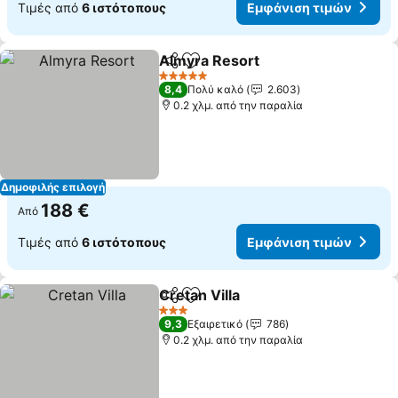
Τιμές από
6 ιστότοπους
Εμφάνιση τιμών
Almyra Resort
Κοινοποίηση
Προσθήκη στα αγαπημένα
Εμφάνιση τ
5 Αστέρια
8,4
Πολύ καλό
2.603
0.2 χλμ. από την παραλία
Δημοφιλής επιλογή
188 €
Από
Τιμές από
6 ιστότοπους
Εμφάνιση τιμών
Cretan Villa
Κοινοποίηση
Προσθήκη στα αγαπημένα
Εμφάνιση τιμώ
3 Αστέρια
9,3
Εξαιρετικό
786
0.2 χλμ. από την παραλία