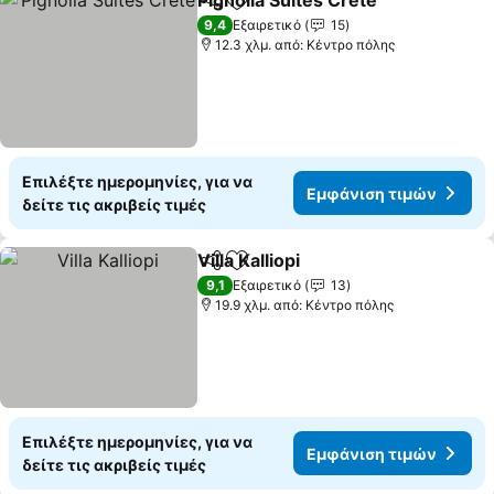
Pignolia Suites Crete
Κοινοποίηση
Προσθήκη στα αγαπημένα
Εμφά
9,4
Εξαιρετικό
15
12.3 χλμ. από: Κέντρο πόλης
Επιλέξτε ημερομηνίες, για να
Εμφάνιση τιμών
δείτε τις ακριβείς τιμές
Villa Kalliopi
Κοινοποίηση
Προσθήκη στα αγαπημένα
Εμφάνιση τιμ
9,1
Εξαιρετικό
13
19.9 χλμ. από: Κέντρο πόλης
Επιλέξτε ημερομηνίες, για να
Εμφάνιση τιμών
δείτε τις ακριβείς τιμές