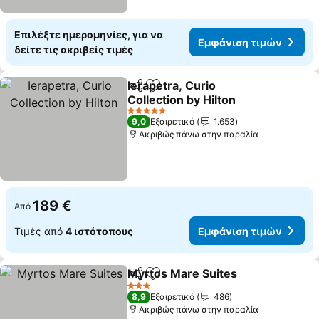
Επιλέξτε ημερομηνίες, για να
Εμφάνιση τιμών
δείτε τις ακριβείς τιμές
Ierapetra, Curio
Κοινοποίηση
Προσθήκη στα αγαπημένα
Collection by Hilton
Εμφάνιση τιμών
5 Αστέρια
9,0
Εξαιρετικό
1.653
Ακριβώς πάνω στην παραλία
189 €
Από
Τιμές από
4 ιστότοπους
Εμφάνιση τιμών
Myrtos Mare Suites
Κοινοποίηση
Προσθήκη στα αγαπημένα
Εμφάν
3 Αστέρια
8,9
Εξαιρετικό
486
Ακριβώς πάνω στην παραλία