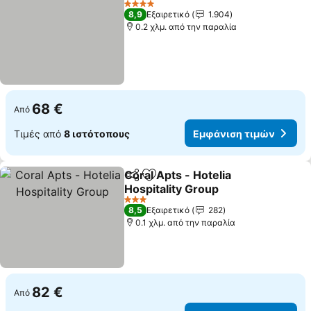
4 Αστέρια
8,9
Εξαιρετικό
1.904
0.2 χλμ. από την παραλία
68 €
Από
Τιμές από
8 ιστότοπους
Εμφάνιση τιμών
Coral Apts - Hotelia
Κοινοποίηση
Προσθήκη στα αγαπημένα
Hospitality Group
Εμφάνιση τιμών
3 Αστέρια
8,5
Εξαιρετικό
282
0.1 χλμ. από την παραλία
82 €
Από