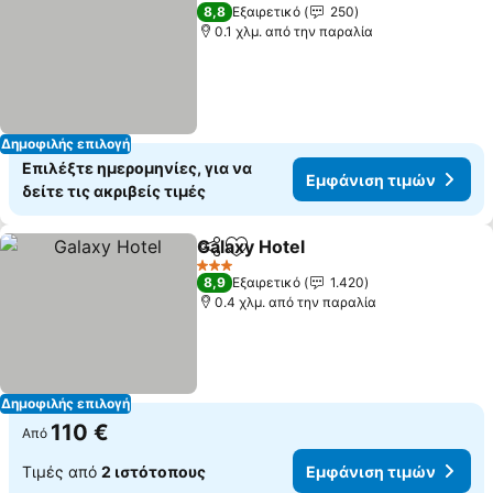
8,8
Εξαιρετικό
250
0.1 χλμ. από την παραλία
Δημοφιλής επιλογή
Επιλέξτε ημερομηνίες, για να
Εμφάνιση τιμών
δείτε τις ακριβείς τιμές
Galaxy Hotel
Κοινοποίηση
Προσθήκη στα αγαπημένα
Εμφάνιση τιμ
3 Αστέρια
8,9
Εξαιρετικό
1.420
0.4 χλμ. από την παραλία
Δημοφιλής επιλογή
110 €
Από
Τιμές από
2 ιστότοπους
Εμφάνιση τιμών