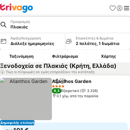
Αγαπημέν
Σύνδε
Με
Προορισμός
Πλακιάς
Άφιξη/Αναχώρηση
Επισκέπτες & δωμάτια
Διάλεξε ημερομηνίες
2 πελάτες, 1 δωμάτιο
Ταξινόμηση
Φιλτράρισμα
Χάρτης
Ξενοδοχεία σε Πλακιάς (Κρήτη, Ελλάδα)
Πώς οι πληρωμές σε εμάς επηρεάζουν την κατάταξη
Alianthos Garden
Κοινοποίηση
Προσθήκη στα αγαπημένα
4 Αστέρια
9,3
Εξαιρετικό
3.326
0.1 χλμ. από την παραλία
Δημοφιλής επιλογή