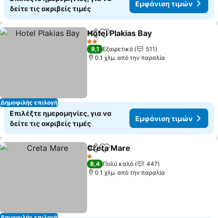
Εμφάνιση τιμών
δείτε τις ακριβείς τιμές
Hotel Plakias Bay
Κοινοποίηση
Προσθήκη στα αγαπημένα
2 Αστέρια
9,1
Εξαιρετικό
511
0.1 χλμ. από την παραλία
Δημοφιλής επιλογή
Επιλέξτε ημερομηνίες, για να
Εμφάνιση τιμών
δείτε τις ακριβείς τιμές
Creta Mare
Κοινοποίηση
Προσθήκη στα αγαπημένα
1 Αστέρια
8,4
Πολύ καλό
447
0.1 χλμ. από την παραλία
Δημοφιλής επιλογή