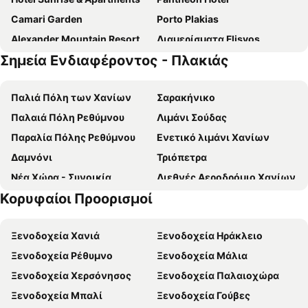
Camari Garden
Porto Plakias
Alexander Mountain Resort
Διαμερίσματα Flisvos
Σημεία Ενδιαφέροντος - Πλακιάς
Plakias Resorts
Green Hotel - Maravel Botanical Garden
Arcus Suites
Monachus Monachus
Παλιά Πόλη των Χανίων
Σαρακήνικο
Λόφος
Vantaris Luxury Beach Resort
Παλαιά Πόλη Ρεθύμνου
Λιμάνι Σούδας
Hotel Horizon Beach
Ανθός
Παραλία Πόλης Ρεθύμνου
Ενετικό λιμάνι Χανίων
Evli Apartments
Hotel Lamon
Δαμνόνι
Τριόπετρα
Ermioni Hotel
Myrtis
Νέα Χώρα - Συνοικία
Διεθνές Αεροδρόμιο Χανίων
Hotel Polyrizos
Orpheas Resort Hotel (Adults Only)
Κορυφαίοι Προορισμοί
Αδελιανός Κάμπος
ΚΤΕΛ Χανίων
Galini Beach
Ammoudi Hotel
Κουμ Καπί
Καλύβες
Oasis Apartments
Stefanos Village
Ξενοδοχεία Χανιά
Ξενοδοχεία Ηράκλειο
Παραλία Ροδάκινο
Μπαλί
Σοφία
Labyrinth Studios
Ξενοδοχεία Ρέθυμνο
Ξενοδοχεία Μάλια
Αλμυρίδα
Πρέβελη
Hotel Thalia
Hotel Akti Damnoni
Ξενοδοχεία Χερσόνησος
Ξενοδοχεία Παλαιοχώρα
Μαράθι
Πλακιάς
Pegasus Resort
Virgin Mary
Ξενοδοχεία Μπαλί
Ξενοδοχεία Γούβες
Πειρατικό Φιόρδ
Σούδα
Ventale Island Breeze Resort
Pepper Sea Club Hotel