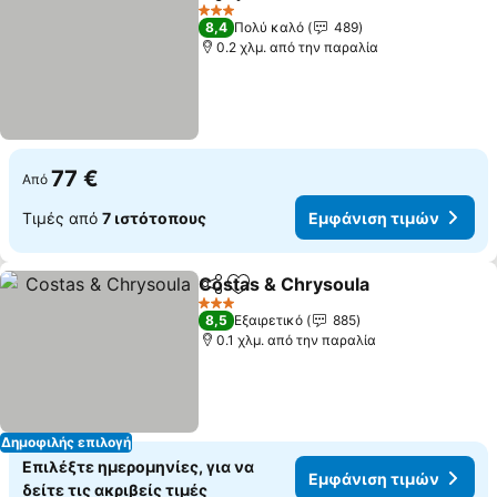
Κοινοποίηση
Προσθήκη στα αγαπημένα
3 Αστέρια
8,4
Πολύ καλό
489
0.2 χλμ. από την παραλία
77 €
Από
Τιμές από
7 ιστότοπους
Εμφάνιση τιμών
Costas & Chrysoula
Κοινοποίηση
Προσθήκη στα αγαπημένα
3 Αστέρια
8,5
Εξαιρετικό
885
0.1 χλμ. από την παραλία
Δημοφιλής επιλογή
Επιλέξτε ημερομηνίες, για να
Εμφάνιση τιμών
δείτε τις ακριβείς τιμές