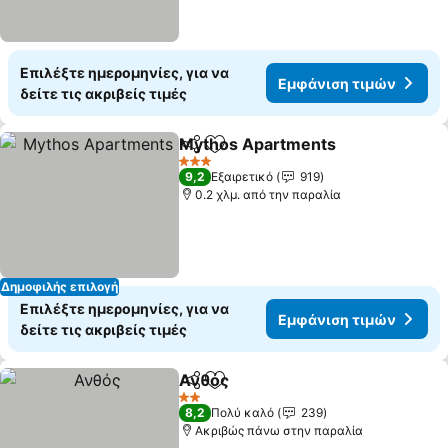
Επιλέξτε ημερομηνίες, για να
Εμφάνιση τιμών
δείτε τις ακριβείς τιμές
Mythos Apartments
Κοινοποίηση
Προσθήκη στα αγαπημένα
3 Αστέρια
9,2
Εξαιρετικό
919
0.2 χλμ. από την παραλία
Δημοφιλής επιλογή
Επιλέξτε ημερομηνίες, για να
Εμφάνιση τιμών
δείτε τις ακριβείς τιμές
Ανθός
Κοινοποίηση
Προσθήκη στα αγαπημένα
2 Αστέρια
8,2
Πολύ καλό
239
Ακριβώς πάνω στην παραλία