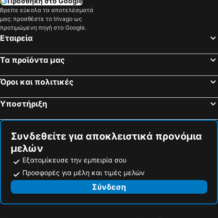
Προσθήκη στο Google
Βρείτε εύκολα τα αποτελέσματά
Ιεράπετρα, Κρήτη Ξενοδοχεία
Μπαλί, Κρήτη Ξενοδοχεία
μας: προσθέστε το trivago ως
Γούβες, Κρήτη Ξενοδοχεία
Αθήνα, Περιφέρεια Αττικής Ξενοδοχεία
προτιμώμενη πηγή στο Google.
Εταιρεία
Θεσσαλονίκη, Κεντρική Μακεδονία Ξενοδοχεία
Ασκέλι, Περιφέρεια Αττικής Ξενοδοχεία
Ιωάννινα, Ήπειρος Ξενοδοχεία
Ναύπλιο, Πελοπόννησος Ξενοδοχεία
Τα προϊόντα μας
Χώρα Τήνου, Νότιο Αιγαίο Ξενοδοχεία
Καλαμάτα, Πελοπόννησος Ξενοδοχεία
Όροι και πολιτικές
Ρόδος - Πόλη, Νότιο Αιγαίο Ξενοδοχεία
Υποστήριξη
Συνδεθείτε για αποκλειστικά προνόμια
μελών
Εξατομίκευσε την εμπειρία σου
Προσφορές για μέλη και τιμές μελών
Σύνδεση