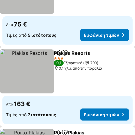
75 €
Από
Τιμές από
5 ιστότοπους
Εμφάνιση τιμών
Plakias Resorts
Κοινοποίηση
Προσθήκη στα αγαπημένα
3 Αστέρια
9,1
Εξαιρετικό
790
0.1 χλμ. από την παραλία
163 €
Από
Τιμές από
7 ιστότοπους
Εμφάνιση τιμών
Porto Plakias