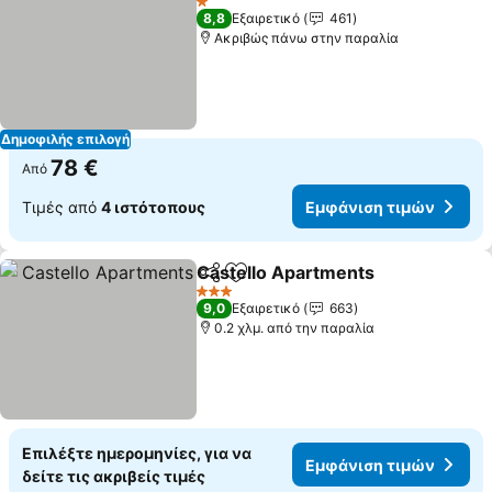
1 Αστέρια
8,8
Εξαιρετικό
461
Ακριβώς πάνω στην παραλία
Δημοφιλής επιλογή
78 €
Από
Τιμές από
4 ιστότοπους
Εμφάνιση τιμών
Castello Apartments
Κοινοποίηση
Προσθήκη στα αγαπημένα
3 Αστέρια
9,0
Εξαιρετικό
663
0.2 χλμ. από την παραλία
Επιλέξτε ημερομηνίες, για να
Εμφάνιση τιμών
δείτε τις ακριβείς τιμές