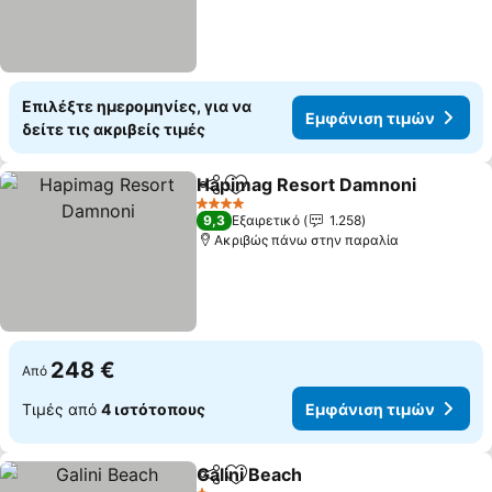
Επιλέξτε ημερομηνίες, για να
Εμφάνιση τιμών
δείτε τις ακριβείς τιμές
Hapimag Resort Damnoni
Κοινοποίηση
Προσθήκη στα αγαπημένα
4 Αστέρια
9,3
Εξαιρετικό
1.258
Ακριβώς πάνω στην παραλία
248 €
Από
Τιμές από
4 ιστότοπους
Εμφάνιση τιμών
Galini Beach
Κοινοποίηση
Προσθήκη στα αγαπημένα