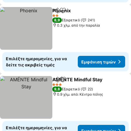
Phoenix
Κοινοποίηση
Προσθήκη στα αγαπημένα
2 Αστέρια
8,9
Εξαιρετικό
241
0.3 χλμ. από την παραλία
Επιλέξτε ημερομηνίες, για να
Εμφάνιση τιμών
δείτε τις ακριβείς τιμές
AMÉNTE Mindful Stay
Κοινοποίηση
Προσθήκη στα αγαπημένα
3 Αστέρια
9,8
Εξαιρετικό
22
0.9 χλμ. από: Κέντρο πόλης
Επιλέξτε ημερομηνίες, για να
Εμφάνιση τιμών