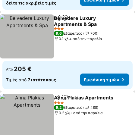
δείτε τις ακριβείς τιμές
Belvedere Luxury
Κοινοποίηση
Προσθήκη στα αγαπημένα
Apartments & Spa
3 Αστέρια
9,6
Εξαιρετικό
700
0.1 χλμ. από την παραλία
205 €
Από
Τιμές από
7 ιστότοπους
Εμφάνιση τιμών
Anna Plakias Apartments
Κοινοποίηση
Προσθήκη στα αγαπημένα
3 Αστέρια
9,2
Εξαιρετικό
488
0.2 χλμ. από την παραλία