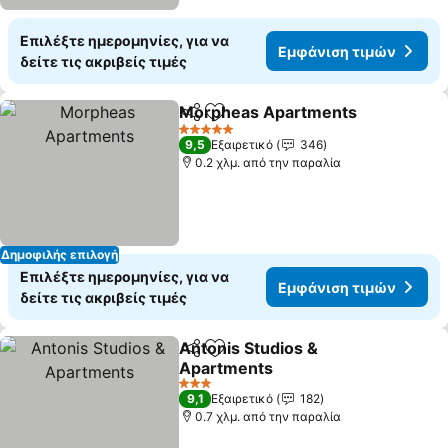
Επιλέξτε ημερομηνίες, για να
Εμφάνιση τιμών
δείτε τις ακριβείς τιμές
Morpheas Apartments
Κοινοποίηση
Προσθήκη στα αγαπημένα
5 Αστέρια
9,5
Εξαιρετικό
346
0.2 χλμ. από την παραλία
Δημοφιλής επιλογή
Επιλέξτε ημερομηνίες, για να
Εμφάνιση τιμών
δείτε τις ακριβείς τιμές
Antonis Studios &
Κοινοποίηση
Προσθήκη στα αγαπημένα
Apartments
3 Αστέρια
9,1
Εξαιρετικό
182
0.7 χλμ. από την παραλία