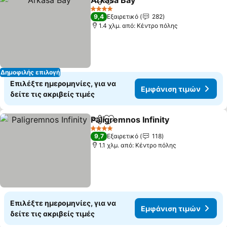
Arkasa Bay
Κοινοποίηση
Προσθήκη στα αγαπημένα
4 Αστέρια
9,4
Εξαιρετικό
282
1.4 χλμ. από: Κέντρο πόλης
Δημοφιλής επιλογή
Επιλέξτε ημερομηνίες, για να
Εμφάνιση τιμών
δείτε τις ακριβείς τιμές
Paligremnos Infinity
Κοινοποίηση
Προσθήκη στα αγαπημένα
4 Αστέρια
9,7
Εξαιρετικό
118
1.1 χλμ. από: Κέντρο πόλης
Επιλέξτε ημερομηνίες, για να
Εμφάνιση τιμών
δείτε τις ακριβείς τιμές