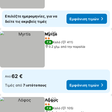
Επιλέξτε ημερομηνίες, για να
Εμφάνιση τιμών
δείτε τις ακριβείς τιμές
Myrtis
Κοινοποίηση
Προσθήκη στα αγαπημένα
2 Αστέρια
7,9
Καλό
411
0.2 χλμ. από την παραλία
62 €
Από
Τιμές από
7 ιστότοπους
Εμφάνιση τιμών
Λόφος
Κοινοποίηση
Προσθήκη στα αγαπημένα
2 Αστέρια
7,8
Καλό
105