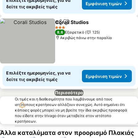
Επιλέξτε ημερομηνίες, για να
Εμφάνιση τιμών
δείτε τις ακριβείς τιμές
Corali Studios
Κοινοποίηση
Προσθήκη στα αγαπημένα
3 Αστέρια
8,6
Εξαιρετικό
125
Ακριβώς πάνω στην παραλία
Επιλέξτε ημερομηνίες, για να
Εμφάνιση τιμών
δείτε τις ακριβείς τιμές
Περισσότερα
Οι τιμές και η διαθεσιμότητα που λαμβάνουμε από τους
ιστότοπους κρατήσεων αλλάζουν συνεχώς. Αυτό σημαίνει ότι
κάποιες φορές μπορεί να μη βρείτε την ίδια ακριβώς προσφορά
που είδατε στην trivago όταν μεταβείτε στον ιστότοπο
κρατήσεων.
Άλλα καταλύματα στον προορισμό Πλακιάς