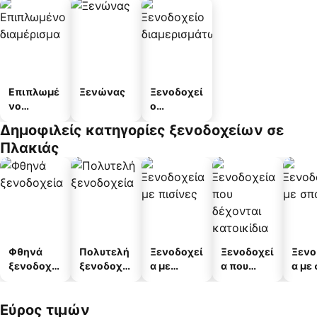
Επιπλωμέ
Ξενώνας
Ξενοδοχεί
νο
ο
διαμέρισμ
διαμερισμ
Δημοφιλείς κατηγορίες ξενοδοχείων σε
α
άτων
Πλακιάς
Φθηνά
Πολυτελή
Ξενοδοχεί
Ξενοδοχεί
Ξενο
ξενοδοχεί
ξενοδοχεί
α με
α που
α με
α
α
πισίνες
δέχονται
κατοικίδι
Εύρος τιμών
α