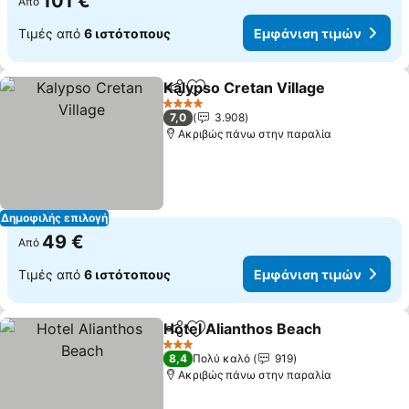
101 €
Από
Τιμές από
6 ιστότοπους
Εμφάνιση τιμών
Kalypso Cretan Village
Κοινοποίηση
Προσθήκη στα αγαπημένα
4 Αστέρια
7,0
3.908
Ακριβώς πάνω στην παραλία
Δημοφιλής επιλογή
49 €
Από
Τιμές από
6 ιστότοπους
Εμφάνιση τιμών
Hotel Alianthos Beach
Κοινοποίηση
Προσθήκη στα αγαπημένα
3 Αστέρια
8,4
Πολύ καλό
919
Ακριβώς πάνω στην παραλία