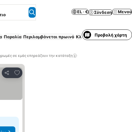
EL · €
Μενού
Σύνδεση
τιο
Προβολή χάρτη
α
Παραλία
Περιλαμβάνεται πρωινό
Κλιματισμός
All inclusive
ηρωμές σε εμάς επηρεάζουν την κατάταξη
Προσθήκη στα αγαπημένα
Κοινοποίηση