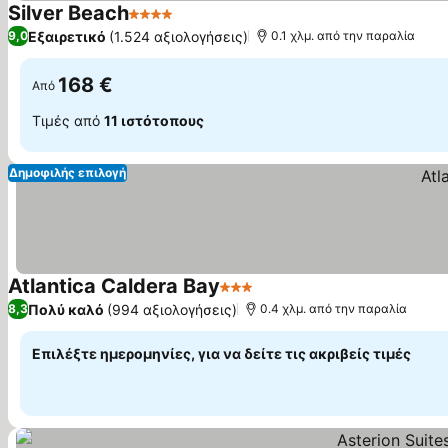
Silver Beach
4 Αστέρια
Εμφάνιση τιμών
Εξαιρετικό
(1.524 αξιολογήσεις)
9,0
0.1 χλμ. από την παραλία
168 €
Από
Τιμές από
11 ιστότοπους
Δημοφιλής επιλογή
Atlantica Caldera Bay
3 Αστέρια
Εμφάνιση τιμών
Πολύ καλό
(994 αξιολογήσεις)
8,3
0.4 χλμ. από την παραλία
Επιλέξτε ημερομηνίες, για να δείτε τις ακριβείς τιμές