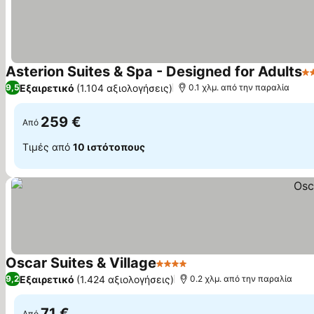
Asterion Suites & Spa - Designed for Adults
5 
Εξαιρετικό
(1.104 αξιολογήσεις)
9,5
0.1 χλμ. από την παραλία
259 €
Από
Τιμές από
10 ιστότοπους
Oscar Suites & Village
4 Αστέρια
Εμφάνιση τιμών
Εξαιρετικό
(1.424 αξιολογήσεις)
9,2
0.2 χλμ. από την παραλία
71 €
Από