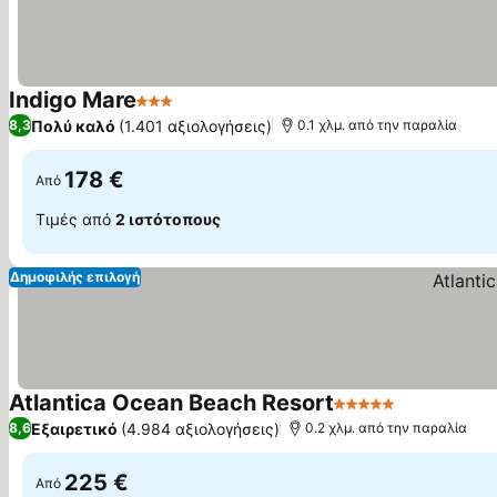
Indigo Mare
3 Αστέρια
Εμφάνιση τιμών
Πολύ καλό
(1.401 αξιολογήσεις)
8,3
0.1 χλμ. από την παραλία
178 €
Από
Τιμές από
2 ιστότοπους
Δημοφιλής επιλογή
Atlantica Ocean Beach Resort
5 Αστέρια
Εμφάνιση τ
Εξαιρετικό
(4.984 αξιολογήσεις)
8,6
0.2 χλμ. από την παραλία
225 €
Από