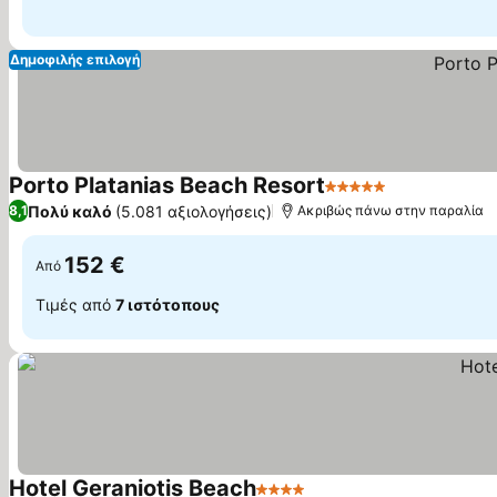
Δημοφιλής επιλογή
Porto Platanias Beach Resort
5 Αστέρια
Εμφάνιση τι
Πολύ καλό
(5.081 αξιολογήσεις)
8,1
Ακριβώς πάνω στην παραλία
152 €
Από
Τιμές από
7 ιστότοπους
Hotel Geraniotis Beach