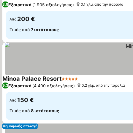
4 Αστέρια
Εμφάνιση τιμών
Εξαιρετικό
(1.905 αξιολογήσεις)
8,8
0.1 χλμ. από την παραλία
200 €
Από
Τιμές από
7 ιστότοπους
Minoa Palace Resort
5 Αστέρια
Εμφάνιση τιμών
Εξαιρετικό
(4.400 αξιολογήσεις)
9,3
0.2 χλμ. από την παραλία
150 €
Από
Τιμές από
8 ιστότοπους
Δημοφιλής επιλογή