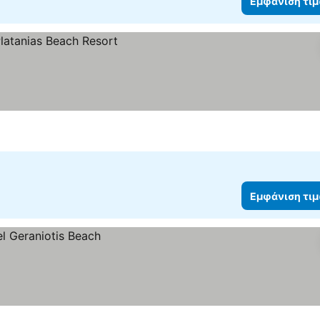
Εμφάνιση τι
μών
Εμφάνιση τι