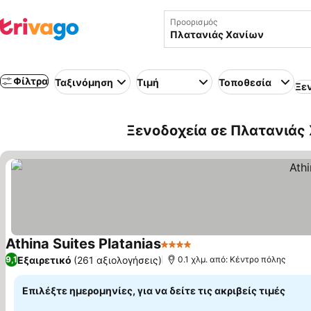
Προορισμός
Φίλτρα
Ταξινόμηση
Τιμή
Τοποθεσία
Ξε
Ξενοδοχεία σε Πλατανιάς 
Athina Suites Platanias
4 Αστέρια
Εμφάνιση τιμών
Εξαιρετικό
(261 αξιολογήσεις)
9,1
0.1 χλμ. από: Κέντρο πόλης
Επιλέξτε ημερομηνίες, για να δείτε τις ακριβείς τιμές