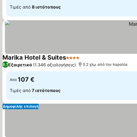
Τιμές από
8 ιστότοπους
Marika Hotel & Suites
4 Αστέρια
Εμφάνιση τιμών
Εξαιρετικό
(1.346 αξιολογήσεις)
8,7
0.2 χλμ. από την παραλία
107 €
Από
Τιμές από
7 ιστότοπους
Δημοφιλής επιλογή