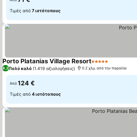
Τιμές από
7 ιστότοπους
Porto Platanias Village Resort
5 Αστέρια
Εμφάνιση τ
Πολύ καλό
(1.419 αξιολογήσεις)
8,2
0.2 χλμ. από την παραλία
124 €
Από
Τιμές από
4 ιστότοπους