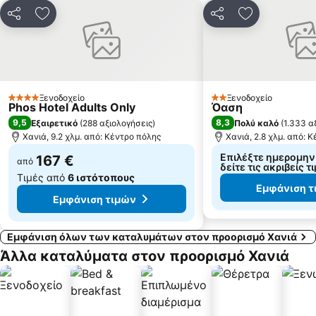
Ορθή Άμμος
Σταλός
Κοινοποίηση
Προσθήκη στα αγαπημένα
Κοινοποίηση
Προσθήκη στ
Εκθεσιακό κέντρο Αγιάς Χανίων
Γεράνι
Παραλία Μάλεμε
Φεστιβάλ Κερνάμε Ελλάδα
Κολυμπάρι
Καβρός
Αγία Ρουμέλη
Εθνικό Στάδιο Χανίων
Ξενοδοχείο
Ξενοδοχείο
4 Αστέρια
2 Αστέρια
Phos Hotel Adults Only
Όαση
Τελωνείο
Κουμπές
9,5
8,3
Εξαιρετικό
(
288 αξιολογήσεις
)
Πολύ καλό
(
1.333 α
Ταυρωνίτης
Νωπήγεια
Χανιά, 9.2 χλμ. από: Κέντρο πόλης
Χανιά, 2.8 χλμ. από: 
Επιλέξτε ημερομηνί
167 €
από
δείτε τις ακριβείς τ
Τιμές από
6 ιστότοπους
Εμφάνιση τ
Εμφάνιση τιμών
Εμφάνιση όλων των καταλυμάτων στον προορισμό Χανιά
Άλλα καταλύματα στον προορισμό Χανιά