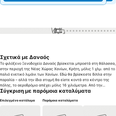
1 / 99
Σχετικά με Δαναός
Το φιλόξενο Ξενοδοχείο Δαναός βρίσκεται μπροστά στη θάλασσα,
στην περιοχή της Νέας Χώρας Χανίων, Κρήτη, μόλις 1 χλμ. από το
παλιό ενετικό λιμάνι των Χανίων. Εδώ θα βρίσκεστε δίπλα στην
παραλία – αλλά την ίδια στιγμή θα είστε κοντά στο κέντρο της
πόλης, το αεροδρόμιο απέχει μόλις 16 χιλιόμετρα. Από την
Σύγκριση με παρόμοια καταλύματα
αμμώδη παραλία έχετε μια υπέροχη θέα των βράχων και υφάλων,
που είναι ιδανικά για καταδύσεις, τόσο για παιδιά όσο και για
Επιλεγμένο κατάλυμα
Παρόμοια καταλύματα
ενήλικες. Οι κάτοικοι της πόλης χρησιμοποιούν την παραλία της
Νέας Χώρας από όταν ο ήλιος ανατέλλει μέχρι και τη δύση του.
Την αυγή βλέπετε τους λουόμενους, συχνά ηλικιωμένες κυρίες.