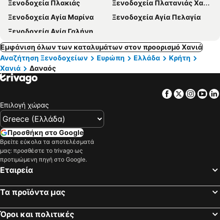
Ξενοδοχεία Πλακιάς
Ξενοδοχεία Πλατανιάς Χανίων
Ξενοδοχεία Αγία Μαρίνα
Ξενοδοχεία Αγία Πελαγία
Ξενοδοχεία Αγία Γαλήνη
Εμφάνιση όλων των καταλυμάτων στον προορισμό Χανιά
Αναζήτηση Ξενοδοχείων
Ευρώπη
Ελλάδα
Κρήτη
Χανιά
Δαναός
Facebook
Twitter
Insta
Yo
Επιλογή χώρας
Προσθήκη στο Google
Βρείτε εύκολα τα αποτελέσματά
μας: προσθέστε το trivago ως
προτιμώμενη πηγή στο Google.
Εταιρεία
Τα προϊόντα μας
Όροι και πολιτικές