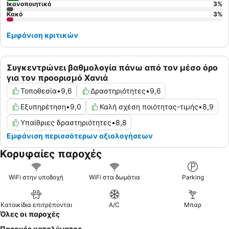
Ικανοποιητικό
3
%
Κακό
3
%
Εμφάνιση κριτικών
Συγκεντρώνει βαθμολογία πάνω από τον μέσο όρο
για τον προορισμό Χανιά
Τοποθεσία
•
9,6
Δραστηριότητες
•
9,6
Εξυπηρέτηση
•
9,0
Καλή σχέση ποιότητας-τιμής
•
8,9
Υπαίθριες δραστηριότητες
•
8,8
Εμφάνιση περισσότερων αξιολογήσεων
Κορυφαίες παροχές
WiFi στην υποδοχή
WiFi στα δωμάτια
Parking
Κατοικίδια επιτρέπονται
A/C
Μπαρ
Όλες οι παροχές
Παροχές καταλύματος