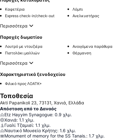
Καφετέρια
Λόμπι
Express check-in/check-out
Ανελκυστήρας
Περισσότερα
Παροχές δωματίου
Λουτρό με ντουζιέρα
Ανοιγόμενα παράθυρα
Πιστολάκι μαλλιών
Θέρμανση
Περισσότερα
Χαρακτηριστικά ξενοδοχείου
Φιλικό προς ΛΟΑΤΚ+
Τοποθεσία
Akti Papanikoli 23, 73131, Χανιά, Ελλάδα
Απόσταση από το Δαναός
Etz Hayyim Synagogue
:
0.9
χλμ.
Χανιά
:
1.1
χλμ.
Γυαλί Τζαμισί
:
1.1
χλμ.
Ναυτικό Μουσείο Κρήτης
:
1.6
χλμ.
Monument of memory for the SS Tanais.
:
1.7
χλμ.