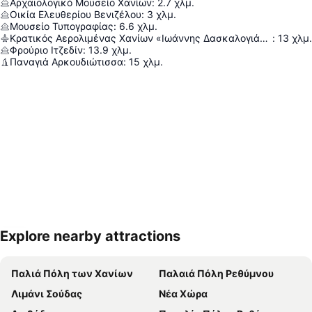
Αρχαιολογικό Μουσείο Χανίων
:
2.7
χλμ.
Οικία Ελευθερίου Βενιζέλου
:
3
χλμ.
Μουσείο Τυπογραφίας
:
6.6
χλμ.
Κρατικός Αερολιμένας Χανίων «Ιωάννης Δασκαλογιάννης»
:
13
χλμ.
Φρούριο Ιτζεδίν
:
13.9
χλμ.
Παναγιά Αρκουδιώτισσα
:
15
χλμ.
Explore nearby attractions
Ανάπτυξη χάρτη
Παλιά Πόλη των Χανίων
Παλαιά Πόλη Ρεθύμνου
Λιμάνι Σούδας
Νέα Χώρα