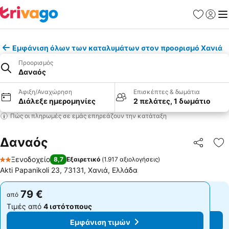
Αγαπημέν
Σύνδε
Με
Εμφάνιση όλων των καταλυμάτων στον προορισμό Χανιά
Προορισμός
Δαναός
Άφιξη/Αναχώρηση
Επισκέπτες & δωμάτια
Διάλεξε ημερομηνίες
2 πελάτες, 1 δωμάτιο
Πώς οι πληρωμές σε εμάς επηρεάζουν την κατάταξη
Δαναός
Κοινοποί
Πρ
Ξενοδοχείο
8,7
Εξαιρετικό
(
1.917 αξιολογήσεις
)
2 Αστέρια
Akti Papanikoli 23, 73131, Χανιά, Ελλάδα
79 €
79 €
από
από
Τιμές από
4 ιστότοπους
Τιμές από
4 ιστότοπους
Εμφάνιση τιμών
Εμφάνιση τιμών