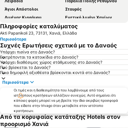
Λειβάδια
Παραλία Πόλης Ρεθύμνου
Άγιοι Απόστολοι
Σταυρός
Λιμένας Κισσάμου
Ενετικό λιμάνι Χανίων
Πληροφορίες καταλύματος
Νέα Χώρα - Συνοικία
Διεθνές Αεροδρόμιο Χανίων
Akti Papanikoli 23, 73131, Χανιά, Ελλάδα
ΚΤΕΛ Χανίων
Κουμ Καπί
Περισσότερα
Καλύβες
Παραλία Ροδάκινο
Συχνές Ερωτήσεις σχετικά με το Δαναός
Αγία Μαρίνα
Αλμυρίδα
Υπάρχει πισίνα στο Δαναός?
Επιτρέπονται τα κατοικίδια στο Δαναός?
Μαράθι
Χαλέπα
Υπάρχει διαθέσιμος χώρος στάθμευσης στο Δαναός?
Δικαστήρια
Παραλία Φραγκοκάστελλου
Πού βρίσκεται το Δαναός?
Ποια δημοφιλή αξιοθέατα βρίσκονται κοντά στο Δαναός?
Πλατανιάς
Λίμνη Κουρνά
Περισσότερα
Σούδα
Κυανή Ακτή
Οι τιμές και η διαθεσιμότητα που λαμβάνουμε από τους
Μουρνιές
Πηγές Αργυρούπολης
ιστότοπους κρατήσεων αλλάζουν συνεχώς. Αυτό σημαίνει ότι
Φαλάσαρνα
Λενταριανά
κάποιες φορές μπορεί να μη βρείτε την ίδια ακριβώς προσφορά
που είδατε στην trivago όταν μεταβείτε στον ιστότοπο
Χρυσή Ακτή
Γεωργιούπολη
κρατήσεων.
Από τα κορυφαίας κατάταξης Hotels στον
Ενετικό Λιμάνι
Πλατεία 1866
προορισμό Χανιά
Άγιος Ονούφριος
Limnoupolis