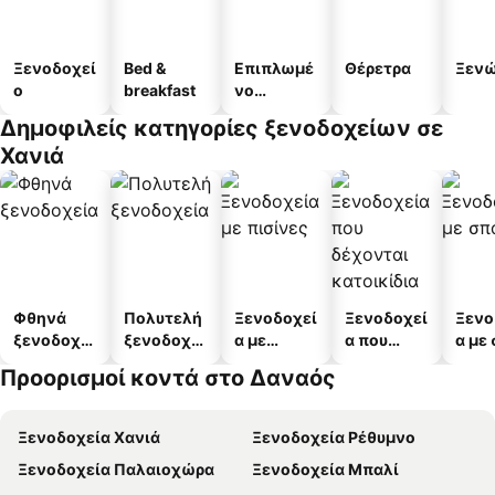
Ξενοδοχεί
Bed &
Επιπλωμέ
Θέρετρα
Ξεν
ο
breakfast
νο
διαμέρισμ
Δημοφιλείς κατηγορίες ξενοδοχείων σε
α
Χανιά
Φθηνά
Πολυτελή
Ξενοδοχεί
Ξενοδοχεί
Ξενο
ξενοδοχεί
ξενοδοχεί
α με
α που
α με
α
α
πισίνες
δέχονται
Προορισμοί κοντά στο Δαναός
κατοικίδι
α
Ξενοδοχεία Χανιά
Ξενοδοχεία Ρέθυμνο
Ξενοδοχεία Παλαιοχώρα
Ξενοδοχεία Μπαλί