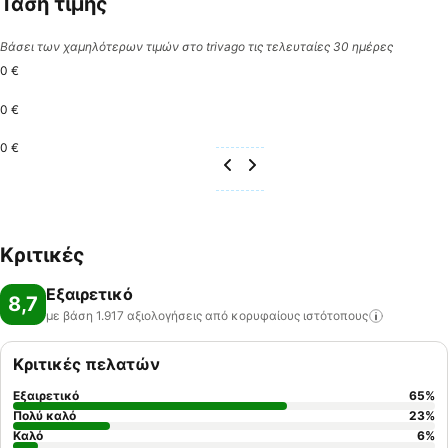
Τάση τιμής
Βάσει των χαμηλότερων τιμών στο trivago τις τελευταίες 30 ημέρες
0 €
0 €
0 €
Κριτικές
Εξαιρετικό
8,7
με βάση 1.917 αξιολογήσεις από κορυφαίους
ιστότοπους
Κριτικές πελατών
Εξαιρετικό
65
%
Πολύ καλό
23
%
Καλό
6
%