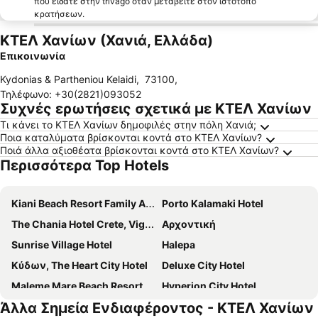
που είδατε στην trivago όταν μεταβείτε στον ιστότοπο
κρατήσεων.
ΚΤΕΛ Χανίων (Χανιά, Ελλάδα)
Επικοινωνία
Kydonias & Partheniou Kelaidi
,
73100
,
Τηλέφωνο
:
+30(2821)093052
Συχνές ερωτήσεις σχετικά με ΚΤΕΛ Χανίων
Τι κάνει το ΚΤΕΛ Χανίων δημοφιλές στην πόλη Χανιά;
Ποια καταλύματα βρίσκονται κοντά στο ΚΤΕΛ Χανίων?
Ποιά άλλα αξιοθέατα βρίσκονται κοντά στο ΚΤΕΛ Χανίων?
Περισσότερα Top Hotels
Kiani Beach Resort Family All-Inclusive
Porto Kalamaki Hotel
The Chania Hotel Crete, Vignette Collection
Αρχοντική
Sunrise Village Hotel
Halepa
Κύδων, The Heart City Hotel
Deluxe City Hotel
Maleme Mare Beach Resort
Hyperion City Hotel
Άλλα Σημεία Ενδιαφέροντος - ΚΤΕΛ Χανίων
Δαναός
Kriti Hotel