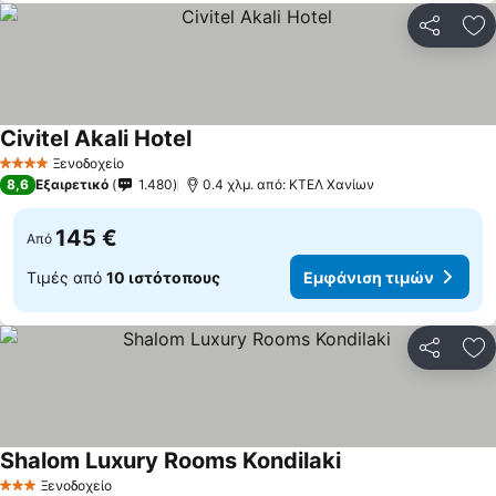
Κοινοποί
Πρ
Civitel Akali Hotel
Εμφάνιση τιμών
Ξενοδοχείο
4 Αστέρια
8,6
Εξαιρετικό
1.480
0.4 χλμ. από: ΚΤΕΛ Χανίων
145 €
Από
Τιμές από
10 ιστότοπους
Εμφάνιση τιμών
Κοινοποί
Πρ
Shalom Luxury Rooms Kondilaki
Εμφάνιση τιμών
Ξενοδοχείο
3 Αστέρια