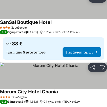
Κοινοποί
Πρ
SanSal Boutique Hotel
Εμφάνιση τιμών
Ξενοδοχείο
4 Αστέρια
9,7
Εξαιρετικό
1.455
0.7 χλμ. από: ΚΤΕΛ Χανίων
88 €
Από
Τιμές από
5 ιστότοπους
Εμφάνιση τιμών
Κοινοποί
Πρ
Morum City Hotel Chania
Εμφάνιση τιμών
Ξενοδοχείο
4 Αστέρια
9,2
Εξαιρετικό
1.663
0.1 χλμ. από: ΚΤΕΛ Χανίων