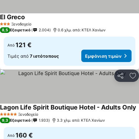
El Greco
Εμφάνιση τιμών
Ξενοδοχείο
3 Αστέρια
8,5
Εξαιρετικό
2.004
0.6 χλμ. από: ΚΤΕΛ Χανίων
121 €
Από
Τιμές από
7 ιστότοπους
Εμφάνιση τιμών
Κοινοποί
Πρ
Lagon Life Spirit Boutique Hotel - Adults Only
Ε
Ξενοδοχείο
5 Αστέρια
9,3
Εξαιρετικό
1.933
3.3 χλμ. από: ΚΤΕΛ Χανίων
160 €
Από