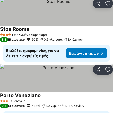
Κοινοποί
Πρ
Stoa Rooms
Εμφάνιση τιμών
Επιπλωμένο διαμέρισμα
4 Αστέρια
8,8
Εξαιρετικό
605
0.6 χλμ. από: ΚΤΕΛ Χανίων
Επιλέξτε ημερομηνίες, για να
Εμφάνιση τιμών
δείτε τις ακριβείς τιμές
Κοινοποί
Πρ
Porto Veneziano
Εμφάνιση τιμών
Ξενοδοχείο
3 Αστέρια
9,5
Εξαιρετικό
5.136
1.0 χλμ. από: ΚΤΕΛ Χανίων