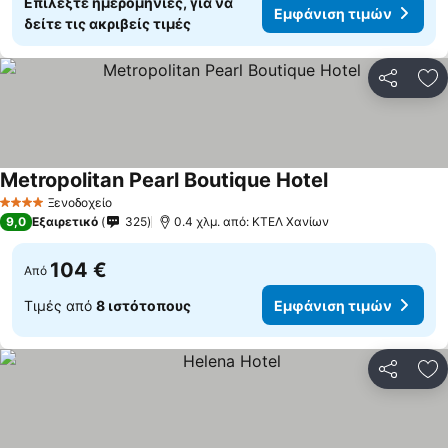
Επιλέξτε ημερομηνίες, για να
Εμφάνιση τιμών
δείτε τις ακριβείς τιμές
Κοινοποί
Πρ
Metropolitan Pearl Boutique Hotel
Εμφάνιση τιμώ
Ξενοδοχείο
4 Αστέρια
9,0
Εξαιρετικό
325
0.4 χλμ. από: ΚΤΕΛ Χανίων
104 €
Από
Τιμές από
8 ιστότοπους
Εμφάνιση τιμών
Κοινοποί
Πρ