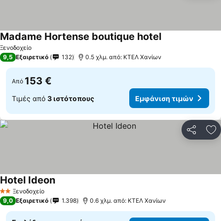
Madame Hortense boutique hotel
Εμφάνιση τιμώ
Ξενοδοχείο
9,5
Εξαιρετικό
132
0.5 χλμ. από: ΚΤΕΛ Χανίων
153 €
Από
Τιμές από
3 ιστότοπους
Εμφάνιση τιμών
Κοινοποί
Πρ
Hotel Ideon
Εμφάνιση τιμών
Ξενοδοχείο
2 Αστέρια
9,0
Εξαιρετικό
1.398
0.6 χλμ. από: ΚΤΕΛ Χανίων