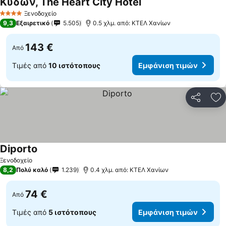
Κύδων, The Heart City Hotel
Εμφάνιση τιμών
Ξενοδοχείο
4 Αστέρια
9,3
Εξαιρετικό
5.505
0.5 χλμ. από: ΚΤΕΛ Χανίων
143 €
Από
Τιμές από
10 ιστότοπους
Εμφάνιση τιμών
Κοινοποί
Πρ
Diporto
Εμφάνιση τιμών
Ξενοδοχείο
8,2
Πολύ καλό
1.239
0.4 χλμ. από: ΚΤΕΛ Χανίων
74 €
Από
Τιμές από
5 ιστότοπους
Εμφάνιση τιμών