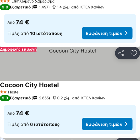
Επιπλωμένο διαμέρισμα
3 Αστέρια
9,0
Εξαιρετικό
1.497
1.4 χλμ. από: ΚΤΕΛ Χανίων
74 €
Από
Τιμές από
10 ιστότοπους
Εμφάνιση τιμών
Δημοφιλής επιλογή
Κοινοποί
Πρ
Cocoon City Hostel
Εμφάνιση τιμών
Hostel
2 Αστέρια
9,3
Εξαιρετικό
2.655
0.2 χλμ. από: ΚΤΕΛ Χανίων
74 €
Από
Τιμές από
6 ιστότοπους
Εμφάνιση τιμών