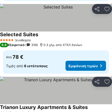
Κοινοποί
Πρ
Selected Suites
Εμφάνιση τιμών
Ξενοδοχείο
5 Αστέρια
9,9
Εξαιρετικό
359
0.3 χλμ. από: ΚΤΕΛ Χανίων
78 €
Από
Τιμές από
6 ιστότοπους
Εμφάνιση τιμών
Κοινοποί
Πρ
Trianon Luxury Apartments & Suites
Εμφάνιση τι