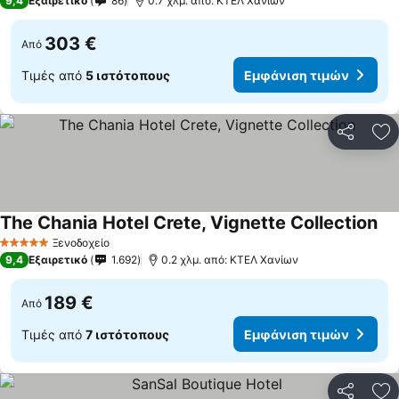
9,4
Εξαιρετικό
86
0.7 χλμ. από: ΚΤΕΛ Χανίων
303 €
Από
Τιμές από
5 ιστότοπους
Εμφάνιση τιμών
Κοινοποί
Πρ
The Chania Hotel Crete, Vignette Collection
Εμ
Ξενοδοχείο
5 Αστέρια
9,4
Εξαιρετικό
1.692
0.2 χλμ. από: ΚΤΕΛ Χανίων
189 €
Από
Τιμές από
7 ιστότοπους
Εμφάνιση τιμών