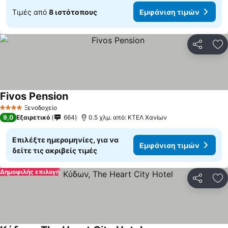
Τιμές από
8 ιστότοπους
Εμφάνιση τιμών
Κοινοποί
Πρ
Fivos Pension
Εμφάνιση τιμών
Ξενοδοχείο
4 Αστέρια
9,0
Εξαιρετικό
664
0.5 χλμ. από: ΚΤΕΛ Χανίων
Επιλέξτε ημερομηνίες, για να
Εμφάνιση τιμών
δείτε τις ακριβείς τιμές
Δημοφιλής επιλογή
Κοινοποί
Πρ