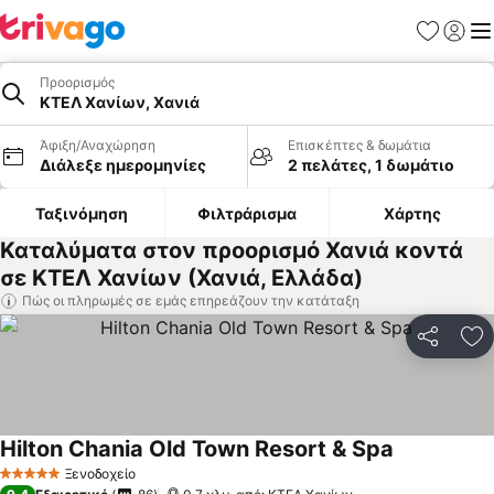
Αγαπημέν
Σύνδε
Με
Προορισμός
ΚΤΕΛ Χανίων, Χανιά
Άφιξη/Αναχώρηση
Επισκέπτες & δωμάτια
Διάλεξε ημερομηνίες
2 πελάτες, 1 δωμάτιο
Ταξινόμηση
Φιλτράρισμα
Χάρτης
Καταλύματα στον προορισμό Χανιά κοντά
σε ΚΤΕΛ Χανίων (Χανιά, Ελλάδα)
Πώς οι πληρωμές σε εμάς επηρεάζουν την κατάταξη
Κοινοποί
Πρ
Hilton Chania Old Town Resort & Spa
Εμφάνιση τ
Ξενοδοχείο
5 Αστέρια