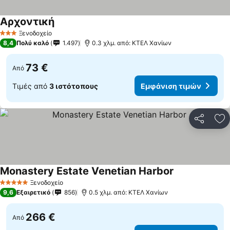
Αρχοντική
Εμφάνιση τιμών
Ξενοδοχείο
3 Αστέρια
8,4
Πολύ καλό
1.497
0.3 χλμ. από: ΚΤΕΛ Χανίων
73 €
Από
Τιμές από
3 ιστότοπους
Εμφάνιση τιμών
Κοινοποί
Πρ
Monastery Estate Venetian Harbor
Εμφάνιση τιμ
Ξενοδοχείο
5 Αστέρια
9,6
Εξαιρετικό
856
0.5 χλμ. από: ΚΤΕΛ Χανίων
266 €
Από