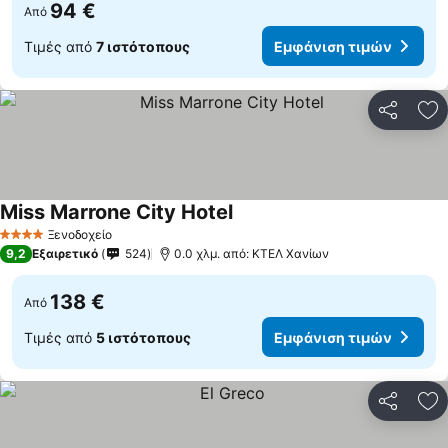
94 €
Από
Τιμές από
7 ιστότοπους
Εμφάνιση τιμών
Κοινοποί
Πρ
Miss Marrone City Hotel
Εμφάνιση τιμών
Ξενοδοχείο
4 Αστέρια
9,2
Εξαιρετικό
524
0.0 χλμ. από: ΚΤΕΛ Χανίων
138 €
Από
Τιμές από
5 ιστότοπους
Εμφάνιση τιμών
Κοινοποί
Πρ