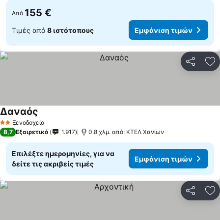
155 €
Από
Τιμές από
8 ιστότοπους
Εμφάνιση τιμών
Κοινοποί
Πρ
Δαναός
Εμφάνιση τιμών
Ξενοδοχείο
2 Αστέρια
8,7
Εξαιρετικό
1.917
0.8 χλμ. από: ΚΤΕΛ Χανίων
Επιλέξτε ημερομηνίες, για να
Εμφάνιση τιμών
δείτε τις ακριβείς τιμές
Κοινοποί
Πρ