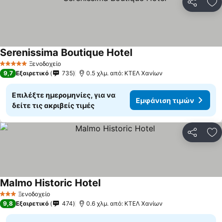
Κοινοποί
Πρ
Serenissima Boutique Hotel
Εμφάνιση τιμών
Ξενοδοχείο
5 Αστέρια
9,7
Εξαιρετικό
735
0.5 χλμ. από: ΚΤΕΛ Χανίων
Επιλέξτε ημερομηνίες, για να
Εμφάνιση τιμών
δείτε τις ακριβείς τιμές
Κοινοποί
Πρ
Malmo Historic Hotel
Εμφάνιση τιμών
Ξενοδοχείο
3 Αστέρια
9,8
Εξαιρετικό
474
0.6 χλμ. από: ΚΤΕΛ Χανίων