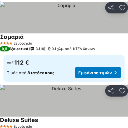
Κοινοποί
Πρ
Σαμαριά
Εμφάνιση τιμών
Ξενοδοχείο
4 Αστέρια
9,5
Εξαιρετικό
3.119
0.1 χλμ. από: ΚΤΕΛ Χανίων
112 €
Από
Τιμές από
8 ιστότοπους
Εμφάνιση τιμών
Κοινοποί
Πρ
Deluxe Suites
Εμφάνιση τιμών
Ξενοδοχείο