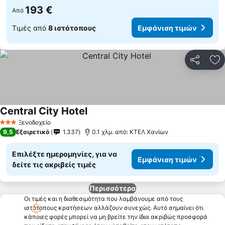
193 €
Από
Τιμές από
8 ιστότοπους
Εμφάνιση τιμών
Κοινοποί
Πρ
Central City Hotel
Εμφάνιση τιμών
Ξενοδοχείο
3 Αστέρια
9,5
Εξαιρετικό
1.337
0.1 χλμ. από: ΚΤΕΛ Χανίων
Επιλέξτε ημερομηνίες, για να
Εμφάνιση τιμών
δείτε τις ακριβείς τιμές
Περισσότερα
Οι τιμές και η διαθεσιμότητα που λαμβάνουμε από τους
ιστότοπους κρατήσεων αλλάζουν συνεχώς. Αυτό σημαίνει ότι
κάποιες φορές μπορεί να μη βρείτε την ίδια ακριβώς προσφορά