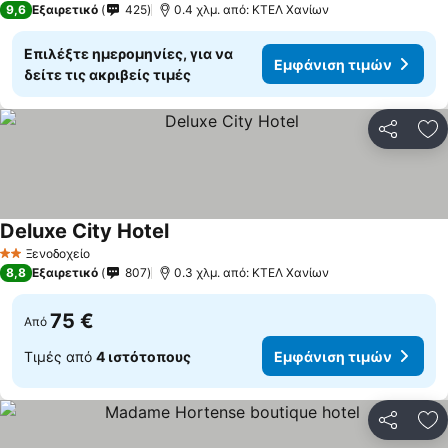
9,6
Εξαιρετικό
425
0.4 χλμ. από: ΚΤΕΛ Χανίων
Επιλέξτε ημερομηνίες, για να
Εμφάνιση τιμών
δείτε τις ακριβείς τιμές
Κοινοποί
Πρ
Deluxe City Hotel
Εμφάνιση τιμών
Ξενοδοχείο
2 Αστέρια
8,8
Εξαιρετικό
807
0.3 χλμ. από: ΚΤΕΛ Χανίων
75 €
Από
Τιμές από
4 ιστότοπους
Εμφάνιση τιμών
Κοινοποί
Πρ