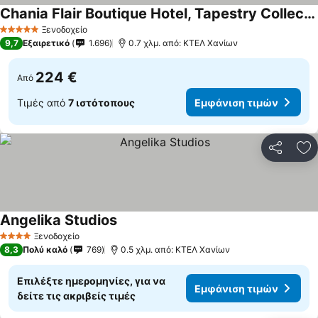
Chania Flair Boutique Hotel, Tapestry Collection by Hilton
Εμφάνιση τιμών
Ξενοδοχείο
5 Αστέρια
9,7
Εξαιρετικό
1.696
0.7 χλμ. από: ΚΤΕΛ Χανίων
224 €
Από
Τιμές από
7 ιστότοπους
Εμφάνιση τιμών
Κοινοποί
Πρ
Angelika Studios
Εμφάνιση τιμών
Ξενοδοχείο
4 Αστέρια
8,3
Πολύ καλό
769
0.5 χλμ. από: ΚΤΕΛ Χανίων
Επιλέξτε ημερομηνίες, για να
Εμφάνιση τιμών
δείτε τις ακριβείς τιμές