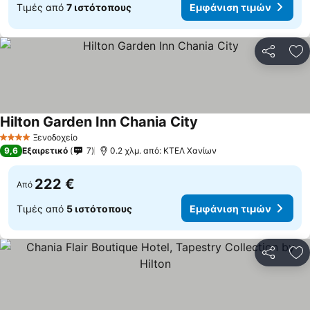
Τιμές από
7 ιστότοπους
Εμφάνιση τιμών
Κοινοποί
Πρ
Hilton Garden Inn Chania City
Εμφάνιση τιμών
Ξενοδοχείο
4 Αστέρια
9,6
Εξαιρετικό
7
0.2 χλμ. από: ΚΤΕΛ Χανίων
222 €
Από
Τιμές από
5 ιστότοπους
Εμφάνιση τιμών
Κοινοποί
Πρ