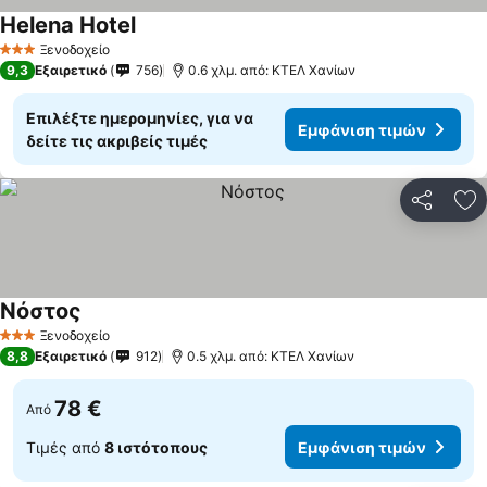
Helena Hotel
Εμφάνιση τιμών
Ξενοδοχείο
3 Αστέρια
9,3
Εξαιρετικό
756
0.6 χλμ. από: ΚΤΕΛ Χανίων
Επιλέξτε ημερομηνίες, για να
Εμφάνιση τιμών
δείτε τις ακριβείς τιμές
Κοινοποί
Πρ
Νόστος
Εμφάνιση τιμών
Ξενοδοχείο
3 Αστέρια
8,8
Εξαιρετικό
912
0.5 χλμ. από: ΚΤΕΛ Χανίων
78 €
Από
Τιμές από
8 ιστότοπους
Εμφάνιση τιμών