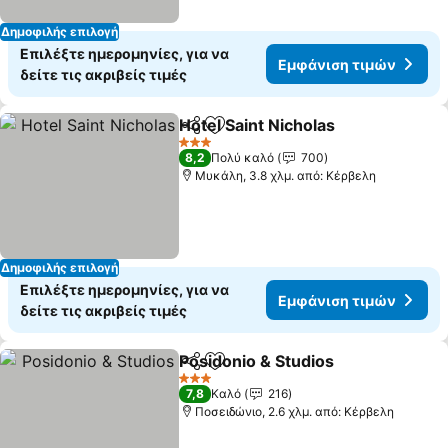
Δημοφιλής επιλογή
Επιλέξτε ημερομηνίες, για να
Εμφάνιση τιμών
δείτε τις ακριβείς τιμές
Hotel Saint Nicholas
Κοινοποίηση
Προσθήκη στα αγαπημένα
Εμφάν
3 Αστέρια
8,2
Πολύ καλό
700
Μυκάλη, 3.8 χλμ. από: Κέρβελη
Δημοφιλής επιλογή
Επιλέξτε ημερομηνίες, για να
Εμφάνιση τιμών
δείτε τις ακριβείς τιμές
Posidonio & Studios
Κοινοποίηση
Προσθήκη στα αγαπημένα
Εμφάν
3 Αστέρια
7,8
Καλό
216
Ποσειδώνιο, 2.6 χλμ. από: Κέρβελη