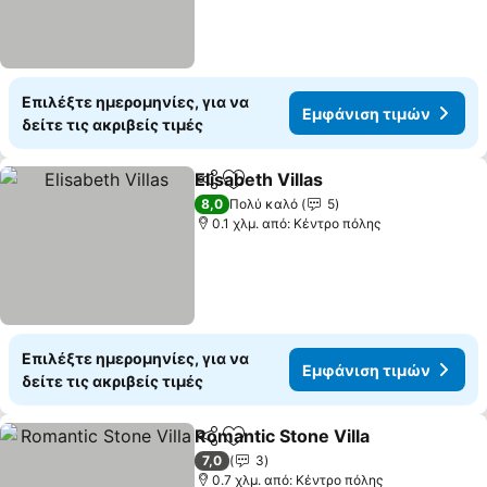
Επιλέξτε ημερομηνίες, για να
Εμφάνιση τιμών
δείτε τις ακριβείς τιμές
Elisabeth Villas
Κοινοποίηση
Προσθήκη στα αγαπημένα
Εμφάνιση 
8,0
Πολύ καλό
5
0.1 χλμ. από: Κέντρο πόλης
Επιλέξτε ημερομηνίες, για να
Εμφάνιση τιμών
δείτε τις ακριβείς τιμές
Romantic Stone Villa
Κοινοποίηση
Προσθήκη στα αγαπημένα
Εμφάν
7,0
3
0.7 χλμ. από: Κέντρο πόλης