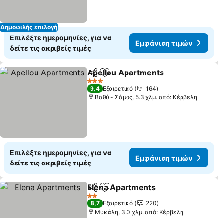
Δημοφιλής επιλογή
Επιλέξτε ημερομηνίες, για να
Εμφάνιση τιμών
δείτε τις ακριβείς τιμές
Apellou Apartments
Κοινοποίηση
Προσθήκη στα αγαπημένα
Εμφάν
3 Αστέρια
9,4
Εξαιρετικό
164
Βαθύ - Σάμος, 5.3 χλμ. από: Κέρβελη
Επιλέξτε ημερομηνίες, για να
Εμφάνιση τιμών
δείτε τις ακριβείς τιμές
Elena Apartments
Κοινοποίηση
Προσθήκη στα αγαπημένα
Εμφάνισ
2 Αστέρια
8,7
Εξαιρετικό
220
Μυκάλη, 3.0 χλμ. από: Κέρβελη