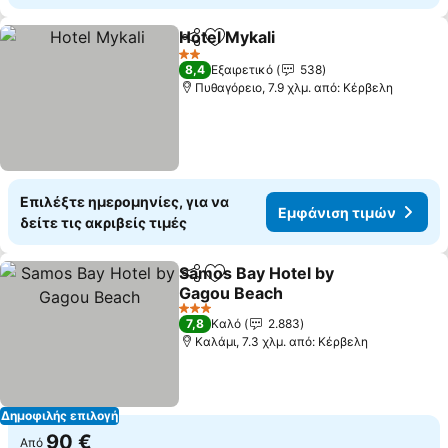
Hotel Mykali
Κοινοποίηση
Προσθήκη στα αγαπημένα
Εμφάνιση τιμ
2 Αστέρια
8,4
Εξαιρετικό
538
Πυθαγόρειο, 7.9 χλμ. από: Κέρβελη
Επιλέξτε ημερομηνίες, για να
Εμφάνιση τιμών
δείτε τις ακριβείς τιμές
Samos Bay Hotel by
Κοινοποίηση
Προσθήκη στα αγαπημένα
Gagou Beach
Εμφάνιση τιμών
3 Αστέρια
7,8
Καλό
2.883
Καλάμι, 7.3 χλμ. από: Κέρβελη
Δημοφιλής επιλογή
90 €
Από