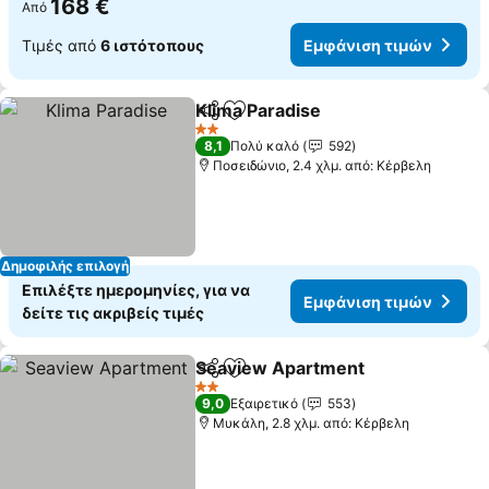
168 €
Από
Τιμές από
6 ιστότοπους
Εμφάνιση τιμών
Klima Paradise
Κοινοποίηση
Προσθήκη στα αγαπημένα
Εμφάνιση τ
2 Αστέρια
8,1
Πολύ καλό
592
Ποσειδώνιο, 2.4 χλμ. από: Κέρβελη
Δημοφιλής επιλογή
Επιλέξτε ημερομηνίες, για να
Εμφάνιση τιμών
δείτε τις ακριβείς τιμές
Seaview Apartment
Κοινοποίηση
Προσθήκη στα αγαπημένα
Εμφάν
2 Αστέρια
9,0
Εξαιρετικό
553
Μυκάλη, 2.8 χλμ. από: Κέρβελη