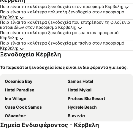
Ποια είναι τα καλύτερα ξενοδοχεία στον προορισμό Κέρβελη;
Ποια είναι τα καλύτερα πολυτελή ξενοδοχεία στον προορισμό
Κέρβελη;
Ποια είναι τα καλύτερα ξενοδοχεία που επιτρέπουν τη φιλοξενία
κατοικιδίων στον προορισμό Κέρβελη;
Ποια είναι τα καλύτερα ξενοδοχεία με spa στον προορισμό
Κέρβελη;
Ποια είναι τα καλύτερα ξενοδοχεία με πισίνα στον προορισμό
Κέρβελη;
Ξενοδοχεία Κέρβελη
Τα παρακάτω ξενοδοχεία ίσως είναι ενδιαφέροντα για εσάς:
Oceanida Bay
Samos Hotel
Hotel Paradise
Hotel Mykali
Ino Village
Proteas Blu Resort
Casa Cook Samos
Hydrele Beach
Οδυσσέας
Βιργινία
Σημεία Ενδιαφέροντος - Κέρβελη
Αγνάντι
Scorpios Hotel & Suites
Aeolis Hotel
Arion Hotel