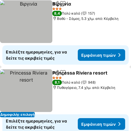
Βιργινία
Κοινοποίηση
Προσθήκη στα αγαπημένα
Εμφάνιση τιμών
3 Αστέρια
8,4
Πολύ καλό
157
Βαθύ - Σάμος, 5.3 χλμ. από: Κέρβελη
Επιλέξτε ημερομηνίες, για να
Εμφάνιση τιμών
δείτε τις ακριβείς τιμές
Princessa Riviera resort
Κοινοποίηση
Προσθήκη στα αγαπημένα
Εμ
3 Αστέρια
8,1
Πολύ καλό
948
Πυθαγόρειο, 7.4 χλμ. από: Κέρβελη
Δημοφιλής επιλογή
Επιλέξτε ημερομηνίες, για να
Εμφάνιση τιμών
δείτε τις ακριβείς τιμές