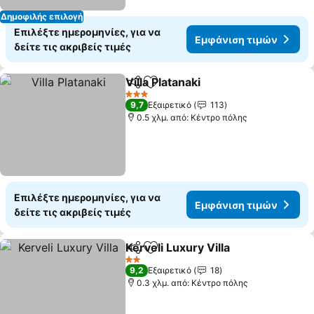
Δημοφιλής επιλογή
Επιλέξτε ημερομηνίες, για να
Εμφάνιση τιμών
δείτε τις ακριβείς τιμές
Villa Platanaki
Κοινοποίηση
Προσθήκη στα αγαπημένα
Εμφάνιση τι
3 Αστέρια
9,7
Εξαιρετικό
113
0.5 χλμ. από: Κέντρο πόλης
Επιλέξτε ημερομηνίες, για να
Εμφάνιση τιμών
δείτε τις ακριβείς τιμές
Kerveli Luxury Villa
Κοινοποίηση
Προσθήκη στα αγαπημένα
Εμφάνι
2 Αστέρια
9,2
Εξαιρετικό
18
0.3 χλμ. από: Κέντρο πόλης