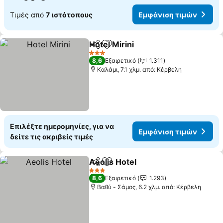
Τιμές από
7 ιστότοπους
Εμφάνιση τιμών
Hotel Mirini
Κοινοποίηση
Προσθήκη στα αγαπημένα
Εμφάνιση τιμώ
3 Αστέρια
8,6
Εξαιρετικό
1.311
Καλάμι, 7.1 χλμ. από: Κέρβελη
Επιλέξτε ημερομηνίες, για να
Εμφάνιση τιμών
δείτε τις ακριβείς τιμές
Aeolis Hotel
Κοινοποίηση
Προσθήκη στα αγαπημένα
Εμφάνιση τιμ
3 Αστέρια
8,6
Εξαιρετικό
1.293
Βαθύ - Σάμος, 6.2 χλμ. από: Κέρβελη