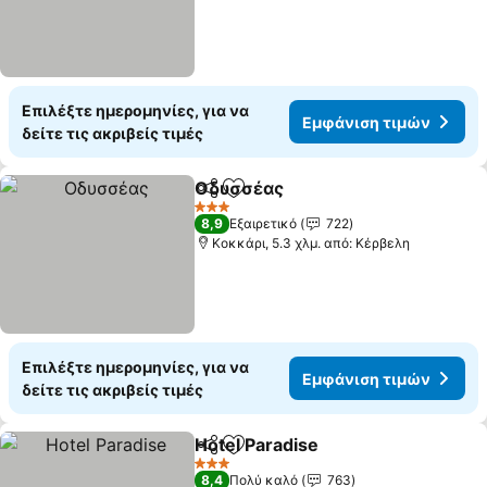
Επιλέξτε ημερομηνίες, για να
Εμφάνιση τιμών
δείτε τις ακριβείς τιμές
Οδυσσέας
Κοινοποίηση
Προσθήκη στα αγαπημένα
Εμφάνιση τιμών
3 Αστέρια
8,9
Εξαιρετικό
722
Κοκκάρι, 5.3 χλμ. από: Κέρβελη
Επιλέξτε ημερομηνίες, για να
Εμφάνιση τιμών
δείτε τις ακριβείς τιμές
Hotel Paradise
Κοινοποίηση
Προσθήκη στα αγαπημένα
Εμφάνιση τ
3 Αστέρια
8,4
Πολύ καλό
763