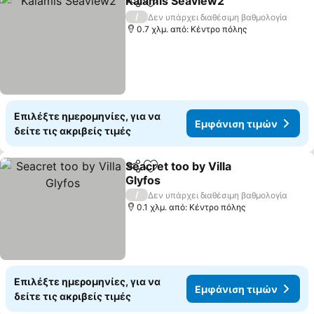
Kalamis Seaview2
Κοινοποίηση
Προσθήκη στα αγαπημένα
Εμφάνισ
/
Δεν υπάρχει διαθέσιμη βαθμολογία
0.7 χλμ. από: Κέντρο πόλης
Επιλέξτε ημερομηνίες, για να
Εμφάνιση τιμών
δείτε τις ακριβείς τιμές
Seacret too by Villa
Κοινοποίηση
Προσθήκη στα αγαπημένα
Glyfos
Εμφάνιση τιμών
/
Δεν υπάρχει διαθέσιμη βαθμολογία
0.1 χλμ. από: Κέντρο πόλης
Επιλέξτε ημερομηνίες, για να
Εμφάνιση τιμών
δείτε τις ακριβείς τιμές