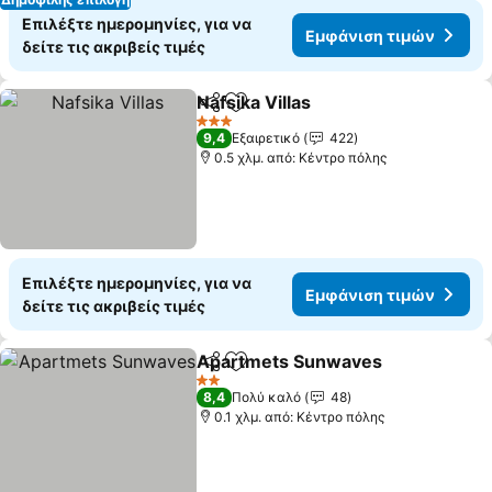
Επιλέξτε ημερομηνίες, για να
Εμφάνιση τιμών
δείτε τις ακριβείς τιμές
Nafsika Villas
Κοινοποίηση
Προσθήκη στα αγαπημένα
Εμφάνιση τι
3 Αστέρια
9,4
Εξαιρετικό
422
0.5 χλμ. από: Κέντρο πόλης
Επιλέξτε ημερομηνίες, για να
Εμφάνιση τιμών
δείτε τις ακριβείς τιμές
Apartmets Sunwaves
Κοινοποίηση
Προσθήκη στα αγαπημένα
Εμφά
2 Αστέρια
8,4
Πολύ καλό
48
0.1 χλμ. από: Κέντρο πόλης