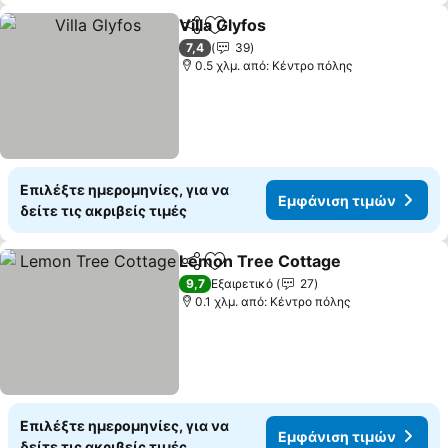
Villa Glyfos
Κοινοποίηση
Προσθήκη στα αγαπημένα
Εμφάνιση τιμώ
7,4
39
0.5 χλμ. από: Κέντρο πόλης
Επιλέξτε ημερομηνίες, για να
Εμφάνιση τιμών
δείτε τις ακριβείς τιμές
Lemon Tree Cottage
Κοινοποίηση
Προσθήκη στα αγαπημένα
Εμφά
9,7
Εξαιρετικό
27
0.1 χλμ. από: Κέντρο πόλης
Επιλέξτε ημερομηνίες, για να
Εμφάνιση τιμών
δείτε τις ακριβείς τιμές