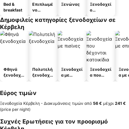
Bed &
Επιπλωμέ
Ξενώνας
Ξενοδοχεί
breakfast
νο
ο
διαμέρισμ
διαμερισμ
Δημοφιλείς κατηγορίες ξενοδοχείων σε
α
άτων
Κέρβελη
Φθηνά
Πολυτελή
Ξενοδοχεί
Ξενοδοχεί
Ξενο
ξενοδοχεί
ξενοδοχεί
α με
α που
α με
α
α
πισίνες
δέχονται
κατοικίδι
Εύρος τιμών
α
Ξενοδοχεία Κέρβελη -
Διακυμάνσεις τιμών
από
‎56 €
μέχρι
‎241 €
(price per night)
Συχνές Ερωτήσεις για τον προορισμό
Κέρβελη