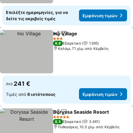
Επιλέξτε ημερομηνίες, για να
Εμφάνιση τιμών
δείτε τις ακριβείς τιμές
Ino Village
Κοινοποίηση
Προσθήκη στα αγαπημένα
Εμφάνιση τιμών
3 Αστέρια
8,8
Εξαιρετικό
1.595
Καλάμι, 7.1 χλμ. από: Κέρβελη
241 €
Από
Τιμές από
6 ιστότοπους
Εμφάνιση τιμών
Doryssa Seaside Resort
Κοινοποίηση
Προσθήκη στα αγαπημένα
Εμ
5 Αστέρια
8,5
Εξαιρετικό
3.461
Πυθαγόρειο, 10.3 χλμ. από: Κέρβελη