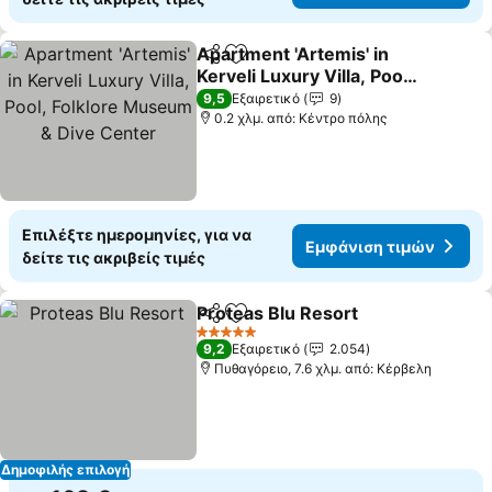
Apartment 'Artemis' in
Κοινοποίηση
Προσθήκη στα αγαπημένα
Kerveli Luxury Villa, Pool,
Folklore Museum & Dive
Εμφάνιση τιμών
9,5
Εξαιρετικό
9
Center
0.2 χλμ. από: Κέντρο πόλης
Επιλέξτε ημερομηνίες, για να
Εμφάνιση τιμών
δείτε τις ακριβείς τιμές
Proteas Blu Resort
Κοινοποίηση
Προσθήκη στα αγαπημένα
Εμφάνι
5 Αστέρια
9,2
Εξαιρετικό
2.054
Πυθαγόρειο, 7.6 χλμ. από: Κέρβελη
Δημοφιλής επιλογή