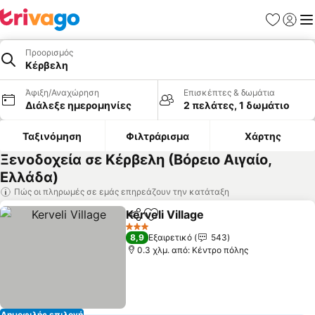
Αγαπημέν
Σύνδε
Με
Προορισμός
Κέρβελη
Άφιξη/Αναχώρηση
Επισκέπτες & δωμάτια
Διάλεξε ημερομηνίες
2 πελάτες, 1 δωμάτιο
Ταξινόμηση
Φιλτράρισμα
Χάρτης
Ξενοδοχεία σε Κέρβελη (Βόρειο Αιγαίο,
Ελλάδα)
Πώς οι πληρωμές σε εμάς επηρεάζουν την κατάταξη
Kerveli Village
Κοινοποίηση
Προσθήκη στα αγαπημένα
Εμφάνιση τ
3 Αστέρια
8,9
Εξαιρετικό
543
0.3 χλμ. από: Κέντρο πόλης
Δημοφιλής επιλογή