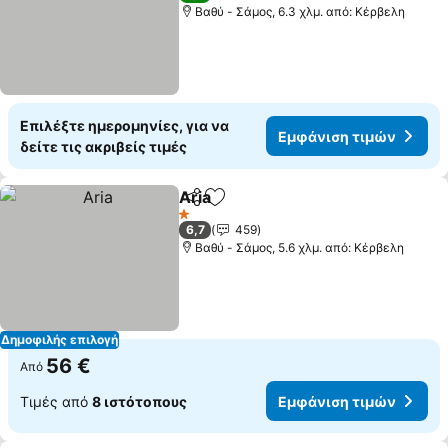
Βαθύ - Σάμος, 6.3 χλμ. από: Κέρβελη
Επιλέξτε ημερομηνίες, για να
Εμφάνιση τιμών
δείτε τις ακριβείς τιμές
Aria
Κοινοποίηση
Προσθήκη στα αγαπημένα
Εμφάνιση τιμών
1 Αστέρια
6,7
459
Βαθύ - Σάμος, 5.6 χλμ. από: Κέρβελη
Δημοφιλής επιλογή
56 €
Από
Τιμές από
8 ιστότοπους
Εμφάνιση τιμών