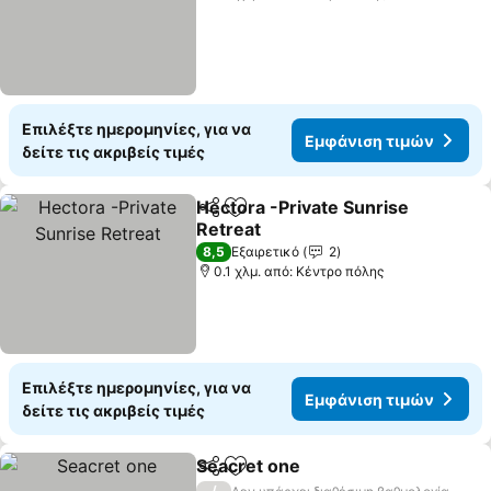
Επιλέξτε ημερομηνίες, για να
Εμφάνιση τιμών
δείτε τις ακριβείς τιμές
Hectora -Private Sunrise
Κοινοποίηση
Προσθήκη στα αγαπημένα
Retreat
Εμφάνιση τιμών
8,5
Εξαιρετικό
2
0.1 χλμ. από: Κέντρο πόλης
Επιλέξτε ημερομηνίες, για να
Εμφάνιση τιμών
δείτε τις ακριβείς τιμές
Seacret one
Κοινοποίηση
Προσθήκη στα αγαπημένα
Εμφάνιση τιμ
/