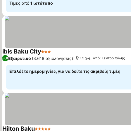
Τιμές από
1 ιστότοπο
ibis Baku City
3 Αστέρια
Εμφάνιση τιμών
Εξαιρετικό
(3.618 αξιολογήσεις)
8,8
1.5 χλμ. από: Κέντρο πόλης
Επιλέξτε ημερομηνίες, για να δείτε τις ακριβείς τιμές
Hilton Baku