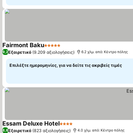
Fairmont Baku
5 Αστέρια
Εμφάνιση τιμών
Εξαιρετικό
(9.209 αξιολογήσεις)
9,2
6.2 χλμ. από: Κέντρο πόλης
Επιλέξτε ημερομηνίες, για να δείτε τις ακριβείς τιμές
Essam Deluxe Hotel
4 Αστέρια
Εμφάνιση τιμών
Εξαιρετικό
(823 αξιολογήσεις)
8,6
4.0 χλμ. από: Κέντρο πόλης