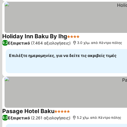
Holiday Inn Baku By Ihg
4 Αστέρια
Εμφάνιση τιμών
Εξαιρετικό
(7.464 αξιολογήσεις)
9,2
3.0 χλμ. από: Κέντρο πόλης
Επιλέξτε ημερομηνίες, για να δείτε τις ακριβείς τιμές
Pasage Hotel Baku
5 Αστέρια
Εμφάνιση τιμών
Εξαιρετικό
(2.261 αξιολογήσεις)
9,0
5.2 χλμ. από: Κέντρο πόλης