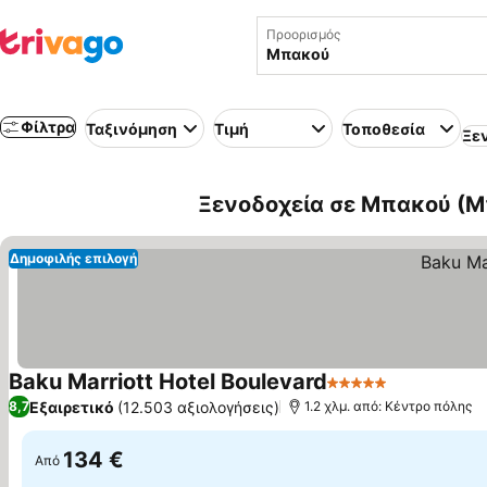
Προορισμός
Φίλτρα
Ταξινόμηση
Τιμή
Τοποθεσία
Ξε
Ξενοδοχεία σε Μπακού (Μ
Δημοφιλής επιλογή
Baku Marriott Hotel Boulevard
5 Αστέρια
Εμφάνιση τ
Εξαιρετικό
(12.503 αξιολογήσεις)
8,7
1.2 χλμ. από: Κέντρο πόλης
134 €
Από