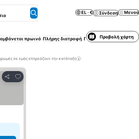
EL · €
Μενού
Σύνδεση
τιο
Προβολή χάρτη
λαμβάνεται πρωινό
Πλήρης διατροφή
Πισίνα
Παραλία
Ημιδια
ηρωμές σε εμάς επηρεάζουν την κατάταξη
Προσθήκη στα αγαπημένα
Κοινοποίηση