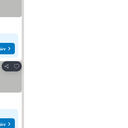
μών
Προσθήκη στα αγαπημένα
Κοινοποίηση
μών