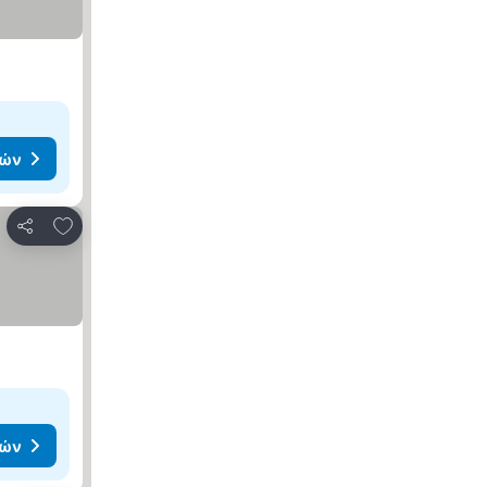
μών
Προσθήκη στα αγαπημένα
Κοινοποίηση
μών