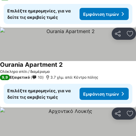
Επιλέξτε ημερομηνίες, για να
Εμφάνιση τιμών
δείτε τις ακριβείς τιμές
Κοινοποί
Πρ
Ourania Apartment 2
Ολόκληρο σπίτι / διαμέρισμα
9,9
Εξαιρετικό
10
3.7 χλμ. από: Κέντρο πόλης
Επιλέξτε ημερομηνίες, για να
Εμφάνιση τιμών
δείτε τις ακριβείς τιμές
Κοινοποί
Πρ