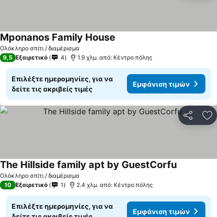
Mponanos Family House
Ολόκληρο σπίτι / διαμέρισμα
9,5
Εξαιρετικό
4
1.9 χλμ. από: Κέντρο πόλης
Επιλέξτε ημερομηνίες, για να
Εμφάνιση τιμών
δείτε τις ακριβείς τιμές
Κοινοποί
Πρ
The Hillside family apt by GuestCorfu
Ολόκληρο σπίτι / διαμέρισμα
10
Εξαιρετικό
1
2.4 χλμ. από: Κέντρο πόλης
Επιλέξτε ημερομηνίες, για να
Εμφάνιση τιμών
δείτε τις ακριβείς τιμές