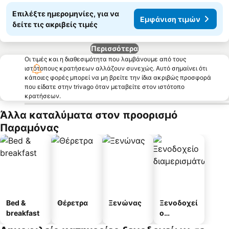
Επιλέξτε ημερομηνίες, για να
Εμφάνιση τιμών
δείτε τις ακριβείς τιμές
Περισσότερα
Οι τιμές και η διαθεσιμότητα που λαμβάνουμε από τους
ιστότοπους κρατήσεων αλλάζουν συνεχώς. Αυτό σημαίνει ότι
κάποιες φορές μπορεί να μη βρείτε την ίδια ακριβώς προσφορά
που είδατε στην trivago όταν μεταβείτε στον ιστότοπο
κρατήσεων.
Άλλα καταλύματα στον προορισμό
Παραμόνας
Bed &
Θέρετρα
Ξενώνας
Ξενοδοχεί
breakfast
ο
διαμερισμ