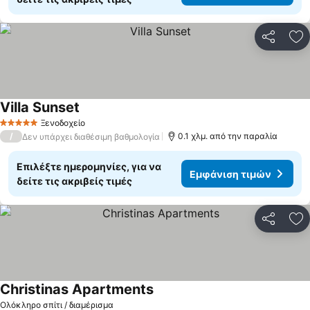
Κοινοποί
Πρ
Villa Sunset
Ξενοδοχείο
5 Αστέρια
/
0.1 χλμ. από την παραλία
Δεν υπάρχει διαθέσιμη βαθμολογία
Επιλέξτε ημερομηνίες, για να
Εμφάνιση τιμών
δείτε τις ακριβείς τιμές
Κοινοποί
Πρ
Christinas Apartments
Ολόκληρο σπίτι / διαμέρισμα