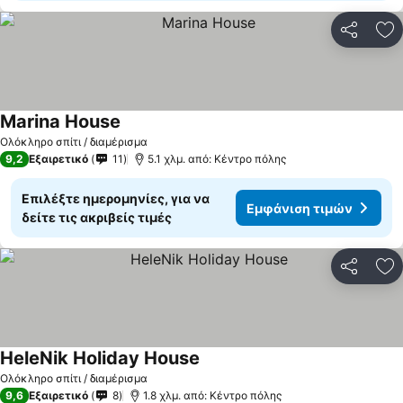
Κοινοποί
Πρ
Marina House
Ολόκληρο σπίτι / διαμέρισμα
9,2
Εξαιρετικό
11
5.1 χλμ. από: Κέντρο πόλης
Επιλέξτε ημερομηνίες, για να
Εμφάνιση τιμών
δείτε τις ακριβείς τιμές
Κοινοποί
Πρ
HeleNik Holiday House
Ολόκληρο σπίτι / διαμέρισμα
9,6
Εξαιρετικό
8
1.8 χλμ. από: Κέντρο πόλης