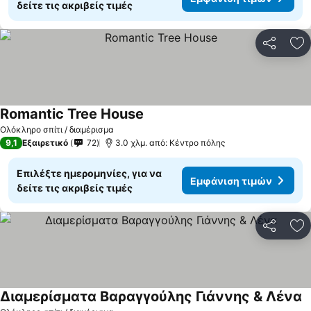
δείτε τις ακριβείς τιμές
Κοινοποί
Πρ
Romantic Tree House
Ολόκληρο σπίτι / διαμέρισμα
9,1
Εξαιρετικό
72
3.0 χλμ. από: Κέντρο πόλης
Επιλέξτε ημερομηνίες, για να
Εμφάνιση τιμών
δείτε τις ακριβείς τιμές
Κοινοποί
Πρ
Διαμερίσματα Βαραγγούλης Γιάννης & Λένα