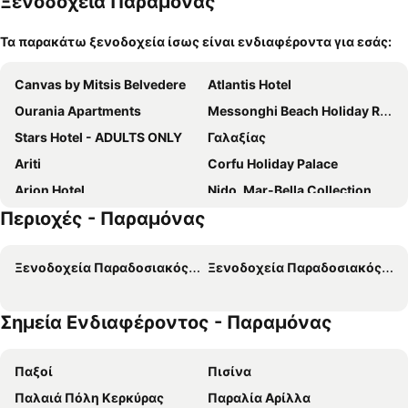
Ξενοδοχεία Παραμόνας
Τα παρακάτω ξενοδοχεία ίσως είναι ενδιαφέροντα για εσάς:
Canvas by Mitsis Belvedere
Atlantis Hotel
Ourania Apartments
Messonghi Beach Holiday Resort
Stars Hotel - ADULTS ONLY
Γαλαξίας
Ariti
Corfu Holiday Palace
Arion Hotel
Nido, Mar-Bella Collection
Περιοχές - Παραμόνας
Corfu Hellinis Hotel
Mon Repos Palace
Royal
Silver Bay
Ξενοδοχεία Παραδοσιακός Οικισμός Γαστουρίου
Ξενοδοχεία Παραδοσιακός Οικισμός Κυνοπιαστών
Cavalieri Hotel
Nefeli Hotel
Domes Miramare, a Luxury Collection Resort, Corfu
Divani Corfu Palace
Σημεία Ενδιαφέροντος - Παραμόνας
Hotel Arcadion
Blue Sea Hotel
Domes of Corfu, Autograph Collection
ΚΩΝΣΤΑΝΤΙΝΟΥΠΟΛΙΣ
Παξοί
Πισίνα
Ionian Arches
Angsana Corfu
Παλαιά Πόλη Κερκύρας
Παραλία Αρίλλα
Αύρα
Potamaki Beach Hotel