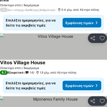
Ολόκληρο σπίτι / διαμέρισμα
/
0.4 χλμ. από: Κέντρο πόλης
Δεν υπάρχει διαθέσιμη βαθμολογία
Επιλέξτε ημερομηνίες, για να
Εμφάνιση τιμών
δείτε τις ακριβείς τιμές
Κοινοποί
Πρ
Vitos Village House
Ολόκληρο σπίτι / διαμέρισμα
9,7
Εξαιρετικό
14
1.9 χλμ. από: Κέντρο πόλης
Επιλέξτε ημερομηνίες, για να
Εμφάνιση τιμών
δείτε τις ακριβείς τιμές
Κοινοποί
Πρ