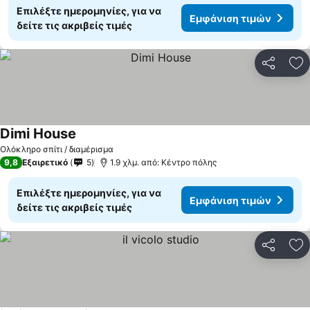
Επιλέξτε ημερομηνίες, για να
Εμφάνιση τιμών
δείτε τις ακριβείς τιμές
Κοινοποί
Πρ
Dimi House
Ολόκληρο σπίτι / διαμέρισμα
9,8
Εξαιρετικό
5
1.9 χλμ. από: Κέντρο πόλης
Επιλέξτε ημερομηνίες, για να
Εμφάνιση τιμών
δείτε τις ακριβείς τιμές
Κοινοποί
Πρ