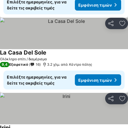
Επιλέξτε ημερομηνίες, για να
Εμφάνιση τιμών
δείτε τις ακριβείς τιμές
Κοινοποί
Πρ
La Casa Del Sole
Ολόκληρο σπίτι / διαμέρισμα
9,4
Εξαιρετικό
16
3.2 χλμ. από: Κέντρο πόλης
Επιλέξτε ημερομηνίες, για να
Εμφάνιση τιμών
δείτε τις ακριβείς τιμές
Κοινοποί
Πρ
Irini