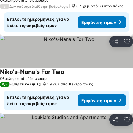
Ολόκληρο σπίτι / διαμέρισμα
/
0.4 χλμ. από: Κέντρο πόλης
Δεν υπάρχει διαθέσιμη βαθμολογία
Επιλέξτε ημερομηνίες, για να
Εμφάνιση τιμών
δείτε τις ακριβείς τιμές
Κοινοποί
Πρ
Niko's-Nana's For Two
Ολόκληρο σπίτι / διαμέρισμα
9,8
Εξαιρετικό
6
1.9 χλμ. από: Κέντρο πόλης
Επιλέξτε ημερομηνίες, για να
Εμφάνιση τιμών
δείτε τις ακριβείς τιμές
Κοινοποί
Πρ