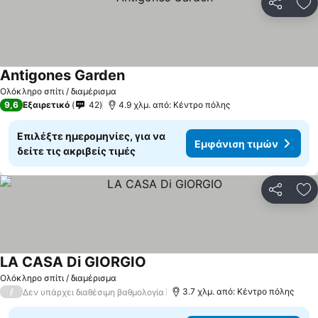
Κοινοποί
Πρ
Antigones Garden
Ολόκληρο σπίτι / διαμέρισμα
9,6
Εξαιρετικό
42
4.9 χλμ. από: Κέντρο πόλης
Επιλέξτε ημερομηνίες, για να
Εμφάνιση τιμών
δείτε τις ακριβείς τιμές
Κοινοποί
Πρ
LA CASA Di GIORGIO
Ολόκληρο σπίτι / διαμέρισμα
/
3.7 χλμ. από: Κέντρο πόλης
Δεν υπάρχει διαθέσιμη βαθμολογία