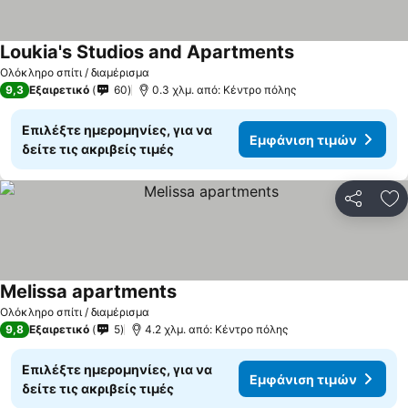
Loukia's Studios and Apartments
Ολόκληρο σπίτι / διαμέρισμα
9,3
Εξαιρετικό
60
0.3 χλμ. από: Κέντρο πόλης
Επιλέξτε ημερομηνίες, για να
Εμφάνιση τιμών
δείτε τις ακριβείς τιμές
Κοινοποί
Πρ
Melissa apartments
Ολόκληρο σπίτι / διαμέρισμα
9,8
Εξαιρετικό
5
4.2 χλμ. από: Κέντρο πόλης
Επιλέξτε ημερομηνίες, για να
Εμφάνιση τιμών
δείτε τις ακριβείς τιμές