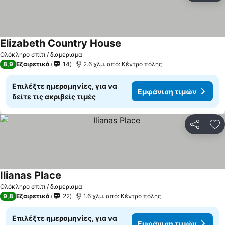
Elizabeth Country House
Ολόκληρο σπίτι / διαμέρισμα
8,9
Εξαιρετικό
14
2.6 χλμ. από: Κέντρο πόλης
Επιλέξτε ημερομηνίες, για να
Εμφάνιση τιμών
δείτε τις ακριβείς τιμές
Κοινοποί
Πρ
Ilianas Place
Ολόκληρο σπίτι / διαμέρισμα
9,8
Εξαιρετικό
22
1.6 χλμ. από: Κέντρο πόλης
Επιλέξτε ημερομηνίες, για να
Εμφάνιση τιμών