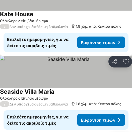
Kate House
Ολόκληρο σπίτι / διαμέρισμα
/
1.9 χλμ. από: Κέντρο πόλης
Δεν υπάρχει διαθέσιμη βαθμολογία
Επιλέξτε ημερομηνίες, για να
Εμφάνιση τιμών
δείτε τις ακριβείς τιμές
Κοινοποί
Πρ
Seaside Villa Maria
Ολόκληρο σπίτι / διαμέρισμα
/
1.8 χλμ. από: Κέντρο πόλης
Δεν υπάρχει διαθέσιμη βαθμολογία
Επιλέξτε ημερομηνίες, για να
Εμφάνιση τιμών
δείτε τις ακριβείς τιμές