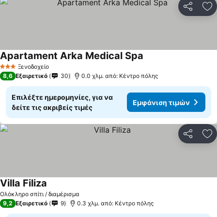
Κοινοποί
Πρ
Apartament Arka Medical Spa
Ξενοδοχείο
3 Αστέρια
8,6
Εξαιρετικό
30
0.0 χλμ. από: Κέντρο πόλης
Επιλέξτε ημερομηνίες, για να
Εμφάνιση τιμών
δείτε τις ακριβείς τιμές
Κοινοποί
Πρ
Villa Filiza
Ολόκληρο σπίτι / διαμέρισμα
9,2
Εξαιρετικό
9
0.3 χλμ. από: Κέντρο πόλης