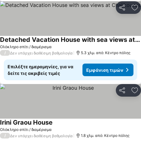
Κοινοποί
Πρ
Detached Vacation House with sea views at Chalikounas
Ολόκληρο σπίτι / διαμέρισμα
/
5.3 χλμ. από: Κέντρο πόλης
Δεν υπάρχει διαθέσιμη βαθμολογία
Επιλέξτε ημερομηνίες, για να
Εμφάνιση τιμών
δείτε τις ακριβείς τιμές
Κοινοποί
Πρ
Irini Graou House
Ολόκληρο σπίτι / διαμέρισμα
/
1.8 χλμ. από: Κέντρο πόλης
Δεν υπάρχει διαθέσιμη βαθμολογία