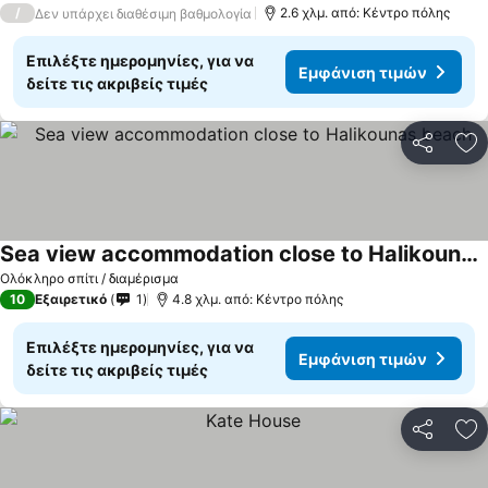
/
2.6 χλμ. από: Κέντρο πόλης
Δεν υπάρχει διαθέσιμη βαθμολογία
Επιλέξτε ημερομηνίες, για να
Εμφάνιση τιμών
δείτε τις ακριβείς τιμές
Κοινοποί
Πρ
Sea view accommodation close to Halikounas beach
Ολόκληρο σπίτι / διαμέρισμα
10
Εξαιρετικό
1
4.8 χλμ. από: Κέντρο πόλης
Επιλέξτε ημερομηνίες, για να
Εμφάνιση τιμών
δείτε τις ακριβείς τιμές
Κοινοποί
Πρ