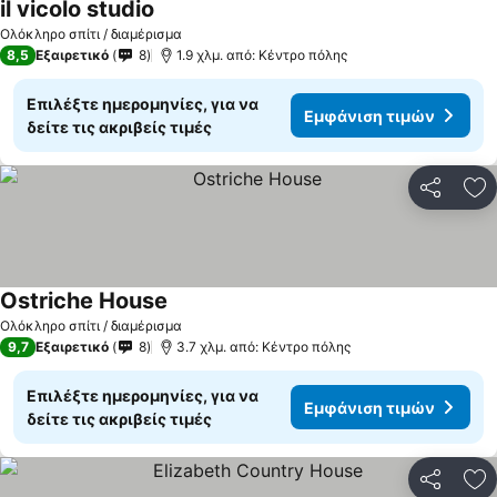
il vicolo studio
Ολόκληρο σπίτι / διαμέρισμα
8,5
Εξαιρετικό
8
1.9 χλμ. από: Κέντρο πόλης
Επιλέξτε ημερομηνίες, για να
Εμφάνιση τιμών
δείτε τις ακριβείς τιμές
Κοινοποί
Πρ
Ostriche House
Ολόκληρο σπίτι / διαμέρισμα
9,7
Εξαιρετικό
8
3.7 χλμ. από: Κέντρο πόλης
Επιλέξτε ημερομηνίες, για να
Εμφάνιση τιμών
δείτε τις ακριβείς τιμές
Κοινοποί
Πρ