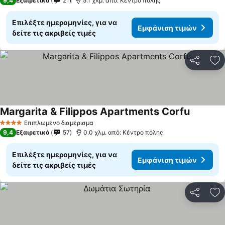
9,4
Εξαιρετικό
21
5.1 χλμ. από: Κέντρο πόλης
Επιλέξτε ημερομηνίες, για να
Εμφάνιση τιμών
δείτε τις ακριβείς τιμές
Κοινοποί
Πρ
Margarita & Filippos Apartments Corfu
Επιπλωμένο διαμέρισμα
4 Αστέρια
9,4
Εξαιρετικό
57
0.0 χλμ. από: Κέντρο πόλης
Επιλέξτε ημερομηνίες, για να
Εμφάνιση τιμών
δείτε τις ακριβείς τιμές
Κοινοποί
Πρ