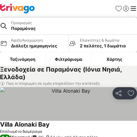
Αγαπημέν
Σύνδε
Με
Προορισμός
Παραμόνας
Άφιξη/Αναχώρηση
Επισκέπτες & δωμάτια
Διάλεξε ημερομηνίες
2 πελάτες, 1 δωμάτιο
Ταξινόμηση
Φιλτράρισμα
Χάρτης
Ξενοδοχεία σε Παραμόνας (Ιόνια Νησιά,
Ελλάδα)
Πώς οι πληρωμές σε εμάς επηρεάζουν την κατάταξη
Κοινοποί
Πρ
Villa Alonaki Bay
Επιπλωμένο διαμέρισμα