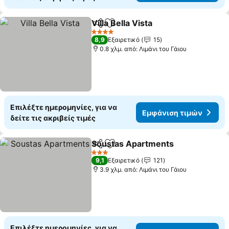
Villa Bella Vista
Κοινοποίηση
Προσθήκη στα αγαπημένα
4 Αστέρια
8,9
Εξαιρετικό
15
0.8 χλμ. από: Λιμάνι του Γάιου
Επιλέξτε ημερομηνίες, για να
Εμφάνιση τιμών
δείτε τις ακριβείς τιμές
Soustas Apartments
Κοινοποίηση
Προσθήκη στα αγαπημένα
3 Αστέρια
9,1
Εξαιρετικό
121
3.9 χλμ. από: Λιμάνι του Γάιου
Επιλέξτε ημερομηνίες, για να