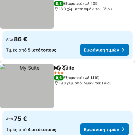
3 Αστέρια
8,8
Εξαιρετικό
409
18.0 χλμ. από: Λιμάνι του Γάιου
86 €
Από
Τιμές από
5 ιστότοπους
Εμφάνιση τιμών
My Suite
Κοινοποίηση
Προσθήκη στα αγαπημένα
3 Αστέρια
9,6
Εξαιρετικό
1.119
19.8 χλμ. από: Λιμάνι του Γάιου
75 €
Από
Τιμές από
4 ιστότοπους
Εμφάνιση τιμών