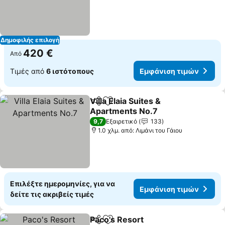
Δημοφιλής επιλογή
420 €
Από
Τιμές από
6 ιστότοπους
Εμφάνιση τιμών
Villa Elaia Suites &
Κοινοποίηση
Προσθήκη στα αγαπημένα
Apartments No.7
9,7
Εξαιρετικό
133
1.0 χλμ. από: Λιμάνι του Γάιου
Επιλέξτε ημερομηνίες, για να
Εμφάνιση τιμών
δείτε τις ακριβείς τιμές
Paco's Resort
Κοινοποίηση
Προσθήκη στα αγαπημένα