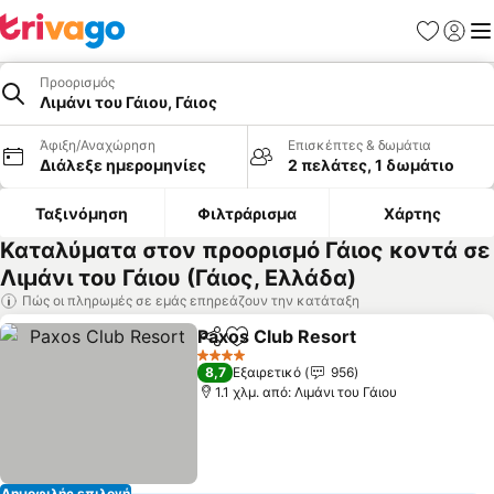
Αγαπημέν
Σύνδε
Με
Προορισμός
Λιμάνι του Γάιου, Γάιος
Άφιξη/Αναχώρηση
Επισκέπτες & δωμάτια
Διάλεξε ημερομηνίες
2 πελάτες, 1 δωμάτιο
Ταξινόμηση
Φιλτράρισμα
Χάρτης
Καταλύματα στον προορισμό Γάιος κοντά σε
Λιμάνι του Γάιου (Γάιος, Ελλάδα)
Πώς οι πληρωμές σε εμάς επηρεάζουν την κατάταξη
Paxos Club Resort
Κοινοποίηση
Προσθήκη στα αγαπημένα
4 Αστέρια
8,7
Εξαιρετικό
956
1.1 χλμ. από: Λιμάνι του Γάιου
Δημοφιλής επιλογή