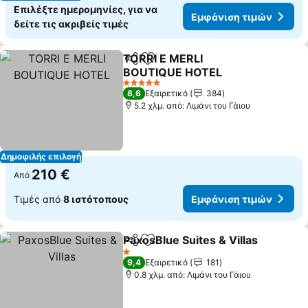
Επιλέξτε ημερομηνίες, για να
Εμφάνιση τιμών
δείτε τις ακριβείς τιμές
TORRI E MERLI
Κοινοποίηση
Προσθήκη στα αγαπημένα
BOUTIQUE HOTEL
5 Αστέρια
8,6
Εξαιρετικό
384
5.2 χλμ. από: Λιμάνι του Γάιου
Δημοφιλής επιλογή
210 €
Από
Τιμές από
8 ιστότοπους
Εμφάνιση τιμών
PaxosBlue Suites & Villas
Κοινοποίηση
Προσθήκη στα αγαπημένα
1 Αστέρια
9,4
Εξαιρετικό
181
0.8 χλμ. από: Λιμάνι του Γάιου