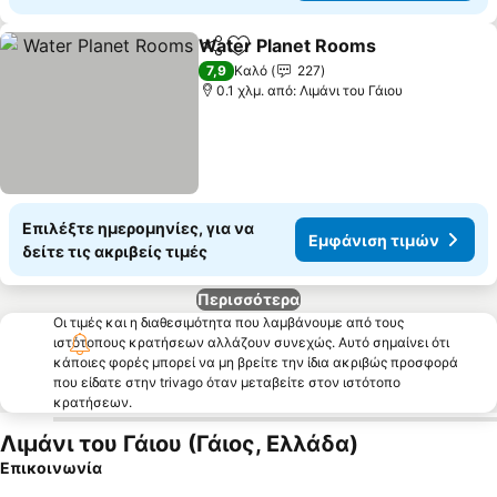
Water Planet Rooms
Κοινοποίηση
Προσθήκη στα αγαπημένα
7,9
Καλό
227
0.1 χλμ. από: Λιμάνι του Γάιου
Επιλέξτε ημερομηνίες, για να
Εμφάνιση τιμών
δείτε τις ακριβείς τιμές
Περισσότερα
Οι τιμές και η διαθεσιμότητα που λαμβάνουμε από τους
ιστότοπους κρατήσεων αλλάζουν συνεχώς. Αυτό σημαίνει ότι
κάποιες φορές μπορεί να μη βρείτε την ίδια ακριβώς προσφορά
που είδατε στην trivago όταν μεταβείτε στον ιστότοπο
κρατήσεων.
Λιμάνι του Γάιου (Γάιος, Ελλάδα)
Επικοινωνία