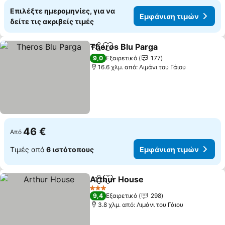
Επιλέξτε ημερομηνίες, για να
Εμφάνιση τιμών
δείτε τις ακριβείς τιμές
Theros Blu Parga
Κοινοποίηση
Προσθήκη στα αγαπημένα
9,0
Εξαιρετικό
177
16.6 χλμ. από: Λιμάνι του Γάιου
46 €
Από
Τιμές από
6 ιστότοπους
Εμφάνιση τιμών
Arthur House
Κοινοποίηση
Προσθήκη στα αγαπημένα
3 Αστέρια
9,4
Εξαιρετικό
298
3.8 χλμ. από: Λιμάνι του Γάιου