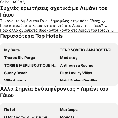
Gaios
,
49082
,
Συχνές ερωτήσεις σχετικά με Λιμάνι του
Γάιου
Τι κάνει το Λιμάνι του Γάιου δημοφιλές στην πόλη Γάιος;
Ποια καταλύματα βρίσκονται κοντά στο Λιμάνι του Γάιου?
Ποιά άλλα αξιοθέατα βρίσκονται κοντά στο Λιμάνι του Γάιου?
Περισσότερα Top Hotels
My Suite
ΞΕΝΟΔΟΧΕΙΟ ΚΑΡΑΒΟΣΤΑΣΙ
Theros Blu Parga
Μπάστας
TORRI E MERLI BOUTIQUE HOTEL
Anthoussa Rooms
Sunny Beach
Elite Luxury Villas
Villa Alegria
Hotel Riviera Perdika
Άλλα Σημεία Ενδιαφέροντος - Λιμάνι του
The Captain's House Boutique Hotel
Vassilis Guest House
Γάιου
Sunset Apartments
Nikos Cassiopeia Apartments
Agali Hotel Paxos
Thomas & Georgios Petronakos Rooms
Παξοί
Μετέωρα
Amfitriti
Πέτρος Στούντιος
Ο Μύλος των Ξωτικών
Μονολίθι