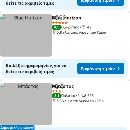
Εμφάνιση τιμών
δείτε τις ακριβείς τιμές
Blue Horizon
Κοινοποίηση
Προσθήκη στα αγαπημένα
5 Αστέρια
8,5
Εξαιρετικό
42
0.8 χλμ. από: Λιμάνι του Γάιου
Επιλέξτε ημερομηνίες, για να
Εμφάνιση τιμών
δείτε τις ακριβείς τιμές
Μπάστας
Κοινοποίηση
Προσθήκη στα αγαπημένα
3 Αστέρια
8,1
Πολύ καλό
628
5.8 χλμ. από: Λιμάνι του Γάιου
Δημοφιλής επιλογή