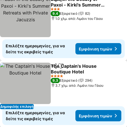
Κοινοποίηση
Προσθήκη στα αγαπημένα
Paxoi - Kirki's Summer
Retreats with Private
3 Αστέρια
9,4
Εξαιρετικό
82
Jacuzzis
1.0 χλμ. από: Λιμάνι του Γάιου
Επιλέξτε ημερομηνίες, για να
Εμφάνιση τιμών
δείτε τις ακριβείς τιμές
The Captain's House
Κοινοποίηση
Προσθήκη στα αγαπημένα
Boutique Hotel
4 Αστέρια
9,3
Εξαιρετικό
294
3.7 χλμ. από: Λιμάνι του Γάιου
Δημοφιλής επιλογή
Επιλέξτε ημερομηνίες, για να
Εμφάνιση τιμών
δείτε τις ακριβείς τιμές