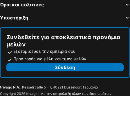
Αλωνάκι
Λιμάνι της Ηγουμενίτσας
Όροι και πολιτικές
Λιμάνι Κυλλήνης
Λιμάνι της Πάτρας
Υποστήριξη
Παραλία Μπέλλα Βράκα
Μονή Προυσσού
Κουρούτας
Καταφύγιο Οίτη
Συνδεθείτε για αποκλειστικά προνόμια
Γρίμποβο
Αγία Παρασκευή
μελών
Λίμνη Παμβώτις
Παραλία Γέρακα
Εξατομίκευσε την εμπειρία σου
Γυφτόκαμπος
Αρχαία Πάλαιρος
Προσφορές για μέλη και τιμές μελών
Περτούλι
Παραδοσιακό Κέντρο Καστοριάς
Σύνδεση
Λιμάνι του Γάιου
Σπιάτζα
Μογγονήσι
Κιπιάδι
trivago N.V.
, Kesselstraße 5 – 7, 40221 Düsseldorf, Γερμανία
Στέρνες
Λιμάνι Λάκκας
Copyright 2026 trivago | Με την επιφύλαξη όλων των δικαιωμάτων.
Αντίπαξος
Μεσοβρίκα
Βρίκα
Ταβέρνα Σπύρος
Αγραπιδιά
Σαρακήνικο
Ροδοβάνι
Παραλία Σαρακίνικο
Πράπα Μάλι
Το κάστρο του Αλή Πασά