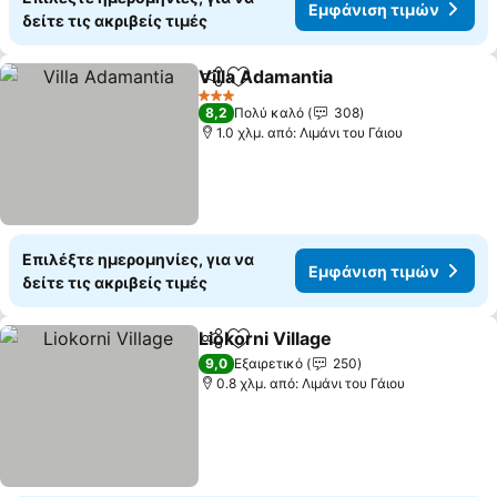
Εμφάνιση τιμών
δείτε τις ακριβείς τιμές
Villa Adamantia
Κοινοποίηση
Προσθήκη στα αγαπημένα
3 Αστέρια
8,2
Πολύ καλό
308
1.0 χλμ. από: Λιμάνι του Γάιου
Επιλέξτε ημερομηνίες, για να
Εμφάνιση τιμών
δείτε τις ακριβείς τιμές
Liokorni Village
Κοινοποίηση
Προσθήκη στα αγαπημένα
9,0
Εξαιρετικό
250
0.8 χλμ. από: Λιμάνι του Γάιου