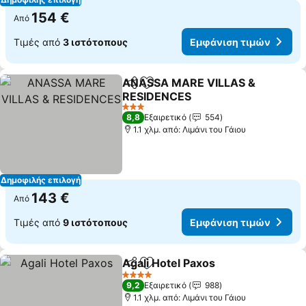
154 €
Από
Τιμές από
3 ιστότοπους
Εμφάνιση τιμών
ANASSA MARE VILLAS &
Κοινοποίηση
Προσθήκη στα αγαπημένα
RESIDENCES
3 Αστέρια
8,8
Εξαιρετικό
554
1.1 χλμ. από: Λιμάνι του Γάιου
Δημοφιλής επιλογή
143 €
Από
Τιμές από
9 ιστότοπους
Εμφάνιση τιμών
Agali Hotel Paxos
Κοινοποίηση
Προσθήκη στα αγαπημένα
4 Αστέρια
9,2
Εξαιρετικό
988
1.1 χλμ. από: Λιμάνι του Γάιου