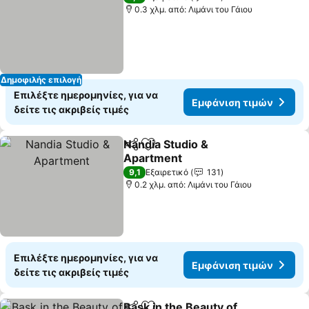
0.3 χλμ. από: Λιμάνι του Γάιου
Δημοφιλής επιλογή
Επιλέξτε ημερομηνίες, για να
Εμφάνιση τιμών
δείτε τις ακριβείς τιμές
Nandia Studio &
Κοινοποίηση
Προσθήκη στα αγαπημένα
Apartment
9,1
Εξαιρετικό
131
0.2 χλμ. από: Λιμάνι του Γάιου
Επιλέξτε ημερομηνίες, για να
Εμφάνιση τιμών
δείτε τις ακριβείς τιμές
Bask in the Beauty of