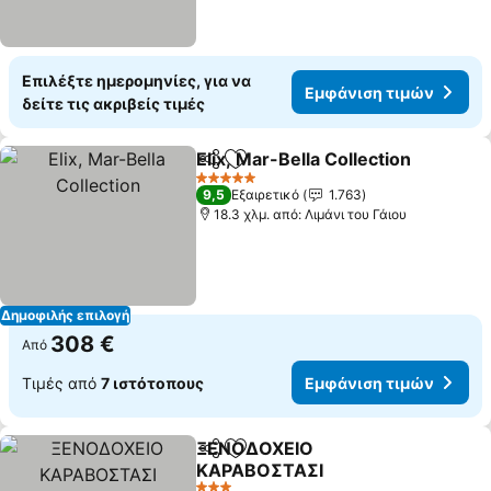
Επιλέξτε ημερομηνίες, για να
Εμφάνιση τιμών
δείτε τις ακριβείς τιμές
Elix, Mar-Bella Collection
Κοινοποίηση
Προσθήκη στα αγαπημένα
5 Αστέρια
9,5
Εξαιρετικό
1.763
18.3 χλμ. από: Λιμάνι του Γάιου
Δημοφιλής επιλογή
308 €
Από
Τιμές από
7 ιστότοπους
Εμφάνιση τιμών
ΞΕΝΟΔΟΧΕΙΟ
Κοινοποίηση
Προσθήκη στα αγαπημένα
ΚΑΡΑΒΟΣΤΑΣΙ