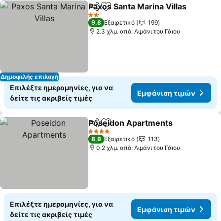
Paxos Santa Marina Villas
Κοινοποίηση
Προσθήκη στα αγαπημένα
2 Αστέρια
9,8
Εξαιρετικό
199
2.3 χλμ. από: Λιμάνι του Γάιου
Δημοφιλής επιλογή
Επιλέξτε ημερομηνίες, για να
Εμφάνιση τιμών
δείτε τις ακριβείς τιμές
Poseidon Apartments
Κοινοποίηση
Προσθήκη στα αγαπημένα
4 Αστέρια
8,9
Εξαιρετικό
113
0.2 χλμ. από: Λιμάνι του Γάιου
Επιλέξτε ημερομηνίες, για να
Εμφάνιση τιμών
δείτε τις ακριβείς τιμές