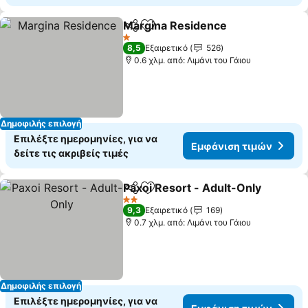
Margina Residence
Κοινοποίηση
Προσθήκη στα αγαπημένα
1 Αστέρια
8,5
Εξαιρετικό
526
0.6 χλμ. από: Λιμάνι του Γάιου
Δημοφιλής επιλογή
Επιλέξτε ημερομηνίες, για να
Εμφάνιση τιμών
δείτε τις ακριβείς τιμές
Paxoi Resort - Adult-Only
Κοινοποίηση
Προσθήκη στα αγαπημένα
2 Αστέρια
9,3
Εξαιρετικό
169
0.7 χλμ. από: Λιμάνι του Γάιου
Δημοφιλής επιλογή
Επιλέξτε ημερομηνίες, για να