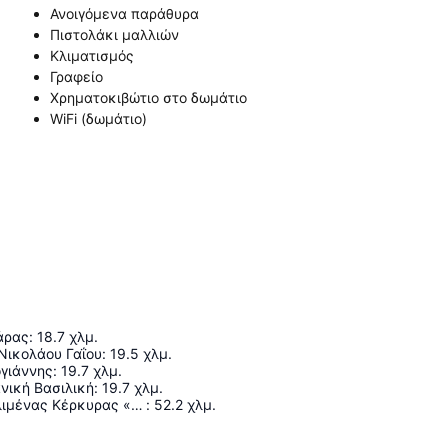
Ανοιγόμενα παράθυρα
Πιστολάκι μαλλιών
Κλιματισμός
Γραφείο
Χρηματοκιβώτιο στο δωμάτιο
WiFi (δωμάτιο)
άρας
:
18.7
χλμ.
Νικολάου Γαΐου
:
19.5
χλμ.
ογιάννης
:
19.7
χλμ.
νική Βασιλική
:
19.7
χλμ.
Διεθνής Αερολιμένας Κέρκυρας «Ιωάννης Καποδίστριας»
:
52.2
χλμ.