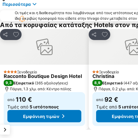
Περισσότερα
Οι τιμές και η διαθεσιμότητα που λαμβάνουμε από τους ιστότοπους 
ίδια ακριβώς προσφορά που είδατε στην trivago όταν μεταβείτε στο
Από τα κορυφαίας κατάταξης Hotels στον π
Προσθήκη στα αγαπημένα
Προσθήκη στα
Κοινοποίηση
Κοινοποίηση
Ξενοδοχείο
Ξενοδοχείο
4 Αστέρια
2 Αστέρια
Racconto Boutique Design Hotel
Christina
9,3
8,9
Εξαιρετικό
(
365 αξιολογήσεις
)
Εξαιρετικό
(
447 αξ
Πάργα, 1.3 χλμ. από: Κέντρο πόλης
Πάργα, 0.2 χλμ. από: 
110 €
92 €
από
από
Τιμές από
5 ιστότοπους
Τιμές από
5 ιστότο
Εμφάνιση τιμών
Εμφάνιση τ