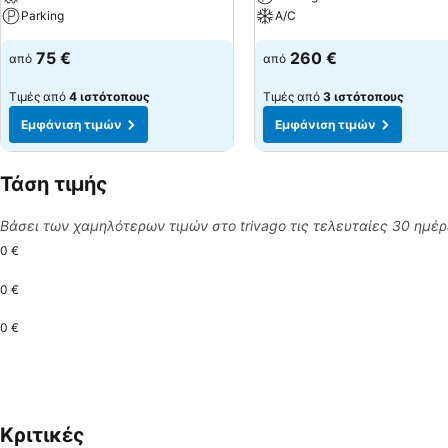
Parking
A/C
75 €
260 €
από
από
Τιμές από
4 ιστότοπους
Τιμές από
3 ιστότοπους
Εμφάνιση τιμών
Εμφάνιση τιμών
Τάση τιμής
Βάσει των χαμηλότερων τιμών στο trivago τις τελευταίες 30 ημέ
0 €
0 €
0 €
Κριτικές