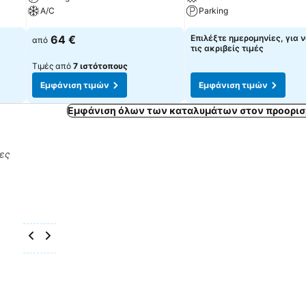
A/C
Parking
64 €
Επιλέξτε ημερομηνίες, για ν
από
τις ακριβείς τιμές
Τιμές από
7 ιστότοπους
Εμφάνιση τιμών
Εμφάνιση τιμών
Εμφάνιση όλων των καταλυμάτων στον προορισ
ρες