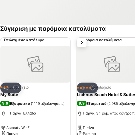
Σύγκριση με παρόμοια καταλύματα
Επιλεγμένο κατάλυμα
Παρόμοια καταλύματα
επόμενο
Προσθήκη στα αγαπημένα
Προσθήκη στα αγα
Ξενοδοχείο
Ξενοδοχείο
3 Αστέρια
5 Αστέρια
Κοινοποίηση
Κοινοποίηση
My Suite
Lichnos Beach Hotel & Suite
9,6
8,9
Εξαιρετικό
(
1.119 αξιολογήσεις
)
Εξαιρετικό
(
2.985 αξιολογή
Πάργα, Ελλάδα
Πάργα, 3.1 χλμ. από: Κέντρο 
Δωρεάν Wi-Fi
Πισίνα
Πισίνα
Parking