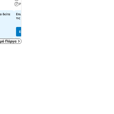
Parking
A/C
α δείτε
Επιλέξτε ημερομηνίες, για να δείτε
43 €
από
τις ακριβείς τιμές
Τιμές από
4 ιστότοπους
Εμφάνιση τιμών
Εμφάνιση τιμών
μό Πάργα