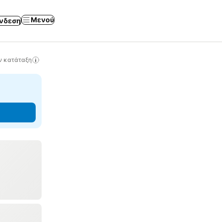
Μενού
νδεση
ν κατάταξη