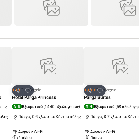
πημένα
Προσθήκη στα αγαπημένα
Προσθήκη στα α
Ξενοδοχείο
Ξενοδοχείο
3 Αστέρια
4 Αστέρια
Κοινοποίηση
Κοινοποίηση
s
Hotel Parga Princess
Parga Suites
9,6
9,4
σεις
)
Εξαιρετικό
(
1.440 αξιολογήσεις
)
Εξαιρετικό
(
58 αξιολογή
πόλης
Πάργα, 0.6 χλμ. από: Κέντρο πόλης
Πάργα, 0.7 χλμ. από: Κέντ
Δωρεάν Wi-Fi
Δωρεάν Wi-Fi
Parking
Πισίνα