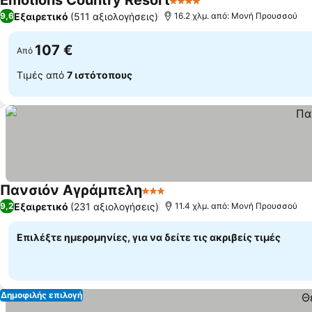
Emotions Country Resort
4 Αστέρια
Εμφάνιση τιμών
Εξαιρετικό
(511 αξιολογήσεις)
9,6
16.2 χλμ. από: Μονή Προυσσού
107 €
Από
Τιμές από
7 ιστότοπους
Πανσιόν Αγράμπελη
3 Αστέρια
Εμφάνιση τιμών
Εξαιρετικό
(231 αξιολογήσεις)
9,2
11.4 χλμ. από: Μονή Προυσσού
Επιλέξτε ημερομηνίες, για να δείτε τις ακριβείς τιμές
Δημοφιλής επιλογή