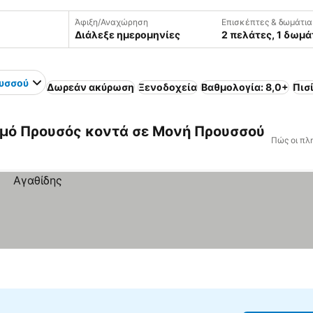
Άφιξη/Αναχώρηση
Επισκέπτες & δωμάτια
Διάλεξε ημερομηνίες
2 πελάτες, 1 δωμά
υσσού
Δωρεάν ακύρωση
Ξενοδοχεία
Βαθμολογία: 8,0+
Πισ
μό Προυσός κοντά σε Μονή Προυσσού
Πώς οι πλ