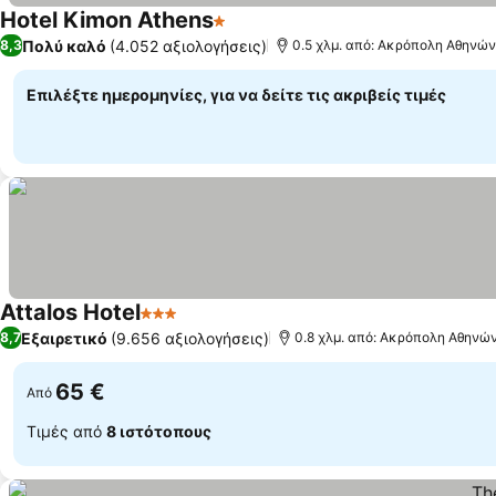
Hotel Kimon Athens
1 Αστέρια
Εμφάνιση τιμών
Πολύ καλό
(4.052 αξιολογήσεις)
8,3
0.5 χλμ. από: Ακρόπολη Αθηνών
Επιλέξτε ημερομηνίες, για να δείτε τις ακριβείς τιμές
Attalos Hotel
3 Αστέρια
Εμφάνιση τιμών
Εξαιρετικό
(9.656 αξιολογήσεις)
8,7
0.8 χλμ. από: Ακρόπολη Αθηνώ
65 €
Από
Τιμές από
8 ιστότοπους