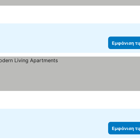
Εμφάνιση τ
η τιμών
Εμφάνιση τ