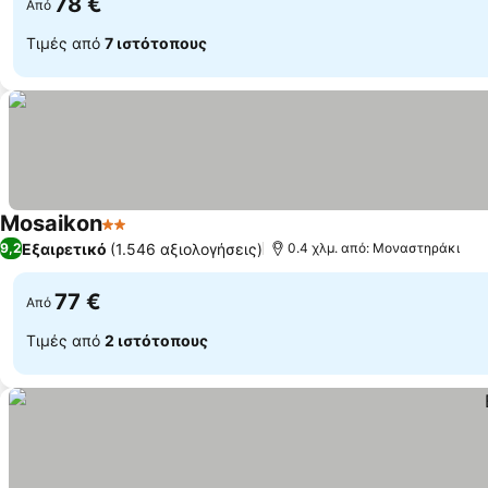
78 €
Από
Τιμές από
7 ιστότοπους
Mosaikon
2 Αστέρια
Εμφάνιση τιμών
Εξαιρετικό
(1.546 αξιολογήσεις)
9,2
0.4 χλμ. από: Μοναστηράκι
77 €
Από
Τιμές από
2 ιστότοπους