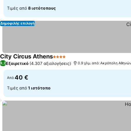
Τιμές από
8 ιστότοπους
Δημοφιλής επιλογή
City Circus Athens
4 Αστέρια
Εμφάνιση τιμών
Εξαιρετικό
(4.307 αξιολογήσεις)
9,2
0.9 χλμ. από: Ακρόπολη Αθηνώ
40 €
Από
Τιμές από
1 ιστότοπο