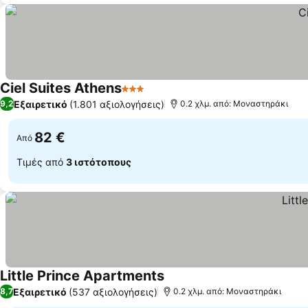
Ciel Suites Athens
3 Αστέρια
Εμφάνιση τιμών
Εξαιρετικό
(1.801 αξιολογήσεις)
9,2
0.2 χλμ. από: Μοναστηράκι
82 €
Από
Τιμές από
3 ιστότοπους
Little Prince Apartments
Εμφάνιση τιμών
Εξαιρετικό
(537 αξιολογήσεις)
8,7
0.2 χλμ. από: Μοναστηράκι