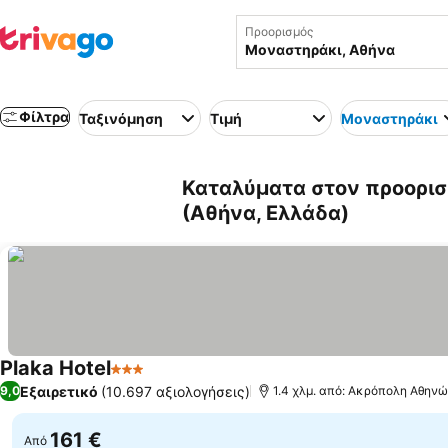
Προορισμός
Φίλτρα
Ταξινόμηση
Τιμή
Μοναστηράκι
Καταλύματα στον προορισ
(Αθήνα, Ελλάδα)
Plaka Hotel
3 Αστέρια
Εμφάνιση τιμών
Εξαιρετικό
(10.697 αξιολογήσεις)
9,0
1.4 χλμ. από: Ακρόπολη Αθην
161 €
Από