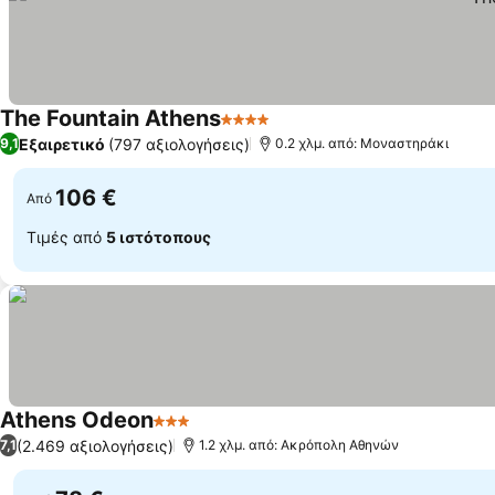
The Fountain Athens
4 Αστέρια
Εμφάνιση τιμών
Εξαιρετικό
(797 αξιολογήσεις)
9,1
0.2 χλμ. από: Μοναστηράκι
106 €
Από
Τιμές από
5 ιστότοπους
Athens Odeon
3 Αστέρια
Εμφάνιση τιμών
(2.469 αξιολογήσεις)
7,1
1.2 χλμ. από: Ακρόπολη Αθηνών