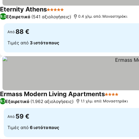
Eternity Athens
5 Αστέρια
Εμφάνιση τιμών
Εξαιρετικό
(541 αξιολογήσεις)
9,0
0.4 χλμ. από: Μοναστηράκι
88 €
Από
Τιμές από
3 ιστότοπους
Ermass Modern Living Apartments
4 Αστέρια
Εμφάνισ
Εξαιρετικό
(1.962 αξιολογήσεις)
9,1
1.1 χλμ. από: Μοναστηράκι
59 €
Από
Τιμές από
6 ιστότοπους