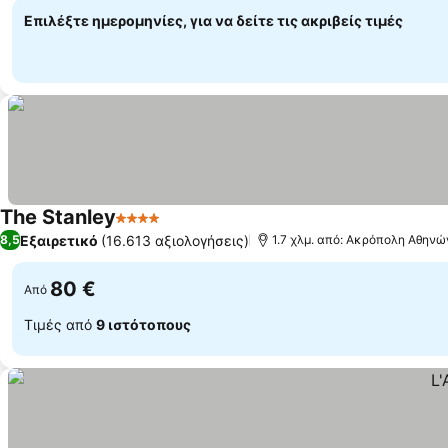
Επιλέξτε ημερομηνίες, για να δείτε τις ακριβείς τιμές
The Stanley
4 Αστέρια
Εμφάνιση τιμών
Εξαιρετικό
(16.613 αξιολογήσεις)
8,5
1.7 χλμ. από: Ακρόπολη Αθηνώ
80 €
Από
Τιμές από
9 ιστότοπους