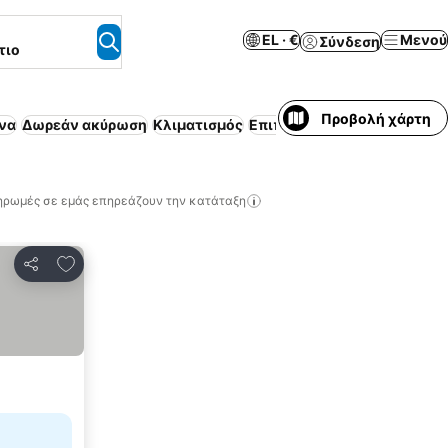
EL · €
Μενού
Σύνδεση
τιο
Προβολή χάρτη
να
Δωρεάν ακύρωση
Κλιματισμός
Επιπλωμένο διαμέρισμα
Ασ
ηρωμές σε εμάς επηρεάζουν την κατάταξη
Προσθήκη στα αγαπημένα
Κοινοποίηση