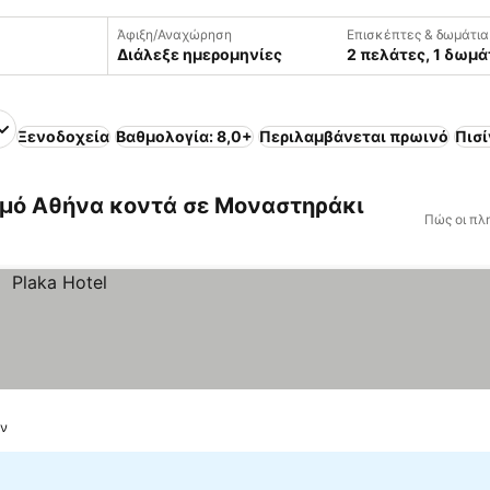
Άφιξη/Αναχώρηση
Επισκέπτες & δωμάτια
Διάλεξε ημερομηνίες
2 πελάτες, 1 δωμά
Ξενοδοχεία
Βαθμολογία: 8,0+
Περιλαμβάνεται πρωινό
Πισί
μό Αθήνα κοντά σε Μοναστηράκι
Πώς οι πλ
ών