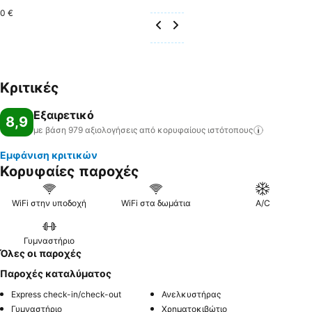
0 €
Κριτικές
Εξαιρετικό
8,9
με βάση 979 αξιολογήσεις από κορυφαίους
ιστότοπους
Εμφάνιση κριτικών
Κορυφαίες παροχές
WiFi στην υποδοχή
WiFi στα δωμάτια
A/C
Γυμναστήριο
Όλες οι παροχές
Παροχές καταλύματος
Express check-in/check-out
Ανελκυστήρας
Γυμναστήριο
Χρηματοκιβώτιο