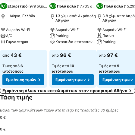
8,9
8,0
8,2
Εξαιρετικό
(
979 αξιολογήσεις
Πολύ καλό
)
(
17.735 αξιολογήσεις
Πολύ καλό
)
(
15.29
Αθήνα, Ελλάδα
1.3 χλμ. από: Ακρόπολη
3.8 χλμ. από: Ακρ
Αθηνών
Αθηνών
Δωρεάν Wi-Fi
Δωρεάν Wi-Fi
Δωρεάν Wi-Fi
A/C
Parking
Πισίνα
Γυμναστήριο
Κατοικίδια επιτρέπονται
Parking
Εμφάνιση τιμών
Εμφάνιση τιμών
Εμφάνιση τιμών
43 €
96 €
97 €
από
από
από
Τιμές από
6
Τιμές από
10
Τιμές από
9
ιστότοπους
ιστότοπους
ιστότοπους
Εμφάνιση τιμών
Εμφάνιση τιμών
Εμφάνιση τιμών
Εμφάνιση όλων των καταλυμάτων στον προορισμό Αθήνα
Τάση τιμής
Βάσει των χαμηλότερων τιμών στο trivago τις τελευταίες 30 ημέρες
0 €
0 €