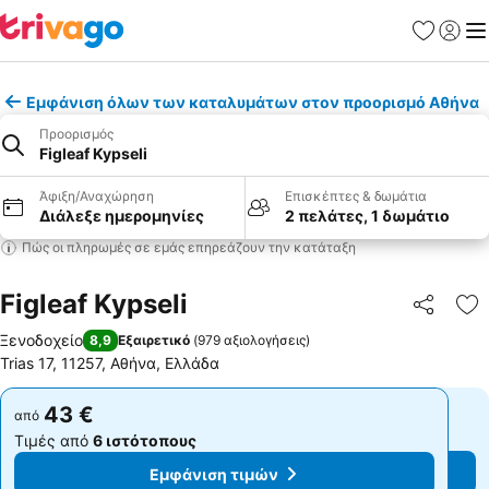
Αγαπημέν
Σύνδε
Με
Εμφάνιση όλων των καταλυμάτων στον προορισμό Αθήνα
Προορισμός
Figleaf Kypseli
Άφιξη/Αναχώρηση
Επισκέπτες & δωμάτια
Διάλεξε ημερομηνίες
2 πελάτες, 1 δωμάτιο
Πώς οι πληρωμές σε εμάς επηρεάζουν την κατάταξη
Figleaf Kypseli
Κοινοποί
Πρ
Ξενοδοχείο
8,9
Εξαιρετικό
(
979 αξιολογήσεις
)
Trias 17, 11257, Αθήνα, Ελλάδα
43 €
43 €
από
από
Τιμές από
6 ιστότοπους
Τιμές από
6 ιστότοπους
Εμφάνιση τιμών
Εμφάνιση τιμών