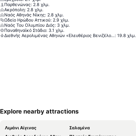
Παρθενώνας
:
2.8
χλμ.
Ακρόπολη
:
2.8
χλμ.
Ναός Αθηνάς Νίκης
:
2.8
χλμ.
Ωδείο Ηρώδου Αττικού
:
2.9
χλμ.
Ναός Του Ολυμπίου Διός
:
3
χλμ.
Παναθηναϊκό Στάδιο
:
3.1
χλμ.
Διεθνής Αερολιμένας Αθηνών «Ελευθέριος Βενιζέλος»
:
19.8
χλμ.
Explore nearby attractions
Ανάπτυξη χάρτη
Λιμάνι Αίγινας
Σαλαμίνα