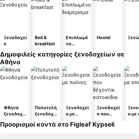
Ξενοδοχεί
Bed &
Επιπλωμέ
Hostel
Ξεν
ο
breakfast
νο
διαμέρισμ
Δημοφιλείς κατηγορίες ξενοδοχείων σε
α
Αθήνα
Φθηνά
Πολυτελή
Ξενοδοχεί
Ξενοδοχεί
Ξενο
ξενοδοχεί
ξενοδοχεί
α με
α που
α με
α
α
πισίνες
δέχονται
Προορισμοί κοντά στο Figleaf Kypseli
κατοικίδι
α