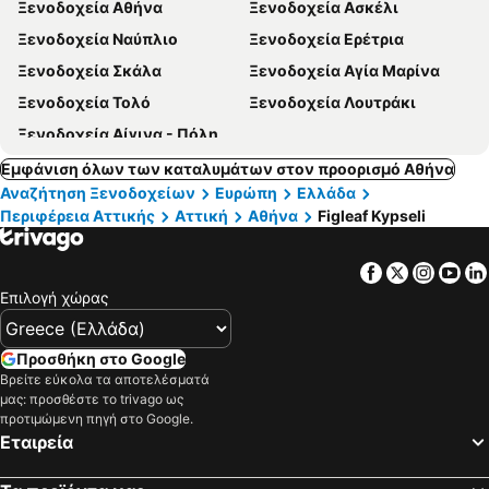
Ξενοδοχεία Αθήνα
Ξενοδοχεία Ασκέλι
Ξενοδοχεία Ναύπλιο
Ξενοδοχεία Ερέτρια
Ξενοδοχεία Σκάλα
Ξενοδοχεία Αγία Μαρίνα
Ξενοδοχεία Τολό
Ξενοδοχεία Λουτράκι
Ξενοδοχεία Αίγινα - Πόλη
Εμφάνιση όλων των καταλυμάτων στον προορισμό Αθήνα
Αναζήτηση Ξενοδοχείων
Ευρώπη
Ελλάδα
Περιφέρεια Αττικής
Αττική
Αθήνα
Figleaf Kypseli
Facebook
Twitter
Insta
Yo
Επιλογή χώρας
Προσθήκη στο Google
Βρείτε εύκολα τα αποτελέσματά
μας: προσθέστε το trivago ως
προτιμώμενη πηγή στο Google.
Εταιρεία