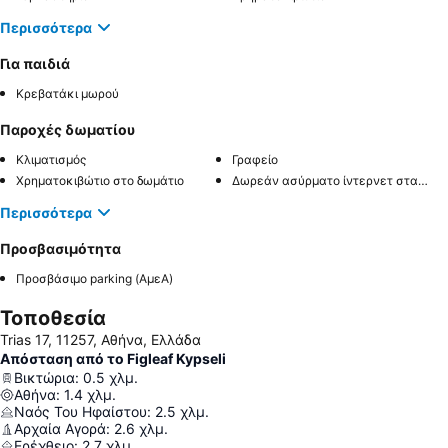
Περισσότερα
Για παιδιά
Κρεβατάκι μωρού
Παροχές δωματίου
Κλιματισμός
Γραφείο
Χρηματοκιβώτιο στο δωμάτιο
Δωρεάν ασύρματο ίντερνετ στα δωμάτια
Περισσότερα
Προσβασιμότητα
Προσβάσιμο parking (ΑμεΑ)
Τοποθεσία
Trias 17, 11257, Αθήνα, Ελλάδα
Απόσταση από το Figleaf Kypseli
Βικτώρια
:
0.5
χλμ.
Αθήνα
:
1.4
χλμ.
Ναός Του Ηφαίστου
:
2.5
χλμ.
Αρχαία Αγορά
:
2.6
χλμ.
Ερέχθειο
:
2.7
χλμ.