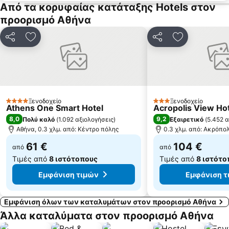
Από τα κορυφαίας κατάταξης Hotels στον
Παλαιά Φώκαια
Μικρολίμανο
προορισμό Αθήνα
Ακρόπολη Αθηνών
Ηλιούπολη
Ampelokipoi
Νέα Πέραμος
Κοινοποίηση
Προσθήκη στα αγαπημένα
Κοινοποίηση
Προσθήκη στ
Παραδοσιακός Οικισμός Πλάκας
Λιμάνι Πειραιά
Θησείο
κουκακι
χολαργος
Παραδοσιακός Οικισμός Αίγινας
Ιερά Οδός
Κέντρο του Πειραιά
Ξενοδοχείο
Ξενοδοχείο
4 Αστέρια
3 Αστέρια
Athens One Smart Hotel
Acropolis View Ho
Παραλία Αμαρύνθου
Παραλία της Ερέτριας
8,0
9,2
Πολύ καλό
(
1.092 αξιολογήσεις
)
Εξαιρετικό
(
5.452 α
Αθήνα, 0.3 χλμ. από: Κέντρο πόλης
0.3 χλμ. από: Ακρόπο
61 €
104 €
από
από
Τιμές από
8 ιστότοπους
Τιμές από
8 ιστότο
Εμφάνιση τιμών
Εμφάνιση τ
Εμφάνιση όλων των καταλυμάτων στον προορισμό Αθήνα
Άλλα καταλύματα στον προορισμό Αθήνα