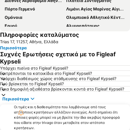
Διεθνές Αεροδρόμιο Αθηνών Ελευθέριος Βενιζέλος
Πλατεία Συντάγματος
Πόρτο Γερμενό
Λιμάνι Αγίας Μαρίνας Αίγινας
Ομόνοια
Ολυμπιακό Αθλητικό Κέντρο Αθηνών 'Σπύρος Λούης'
Ερμού
Αλμυροπόταμος
Πληροφορίες καταλύματος
Νέα Σμύρνη
Αλεποχώρι
Trias 17, 11257, Αθήνα, Ελλάδα
Μοναστηράκι
Παιανία
Περισσότερα
Σιδηροδρομικός Σταθμός Αθήνας - Σταθμός Λαρίσης
Πεύκη
Συχνές Ερωτήσεις σχετικά με το Figleaf
Λευκαντί
Ψάθα
Kypseli
Παραλία Ωρωπού
Μαύρο Λιθάρι
Υπάρχει πισίνα στο Figleaf Kypseli?
Επιτρέπονται τα κατοικίδια στο Figleaf Kypseli?
Παραλία Νέων Στύρων
Λιμάνι Ραφήνας
Υπάρχει διαθέσιμος χώρος στάθμευσης στο Figleaf Kypseli?
Πού βρίσκεται το Figleaf Kypseli?
Βριλήσσια
Άλσος Νέας Φιλαδέλφειας
Ποια δημοφιλή αξιοθέατα βρίσκονται κοντά στο Figleaf Kypseli?
Κολωνάκι
Χαϊδάρι
Περισσότερα
Νέο Ηράκλειο Αττικής
Καλλιθέα
Οι τιμές και η διαθεσιμότητα που λαμβάνουμε από τους
Λιμάνι Λαυρίου
Αιγάλεω
ιστότοπους κρατήσεων αλλάζουν συνεχώς. Αυτό σημαίνει ότι
κάποιες φορές μπορεί να μη βρείτε την ίδια ακριβώς προσφορά
Λαγονήσι
Ψυρρή
που είδατε στην trivago όταν μεταβείτε στον ιστότοπο
Το μετρό της Αθήνας
Κινέττα
κρατήσεων.