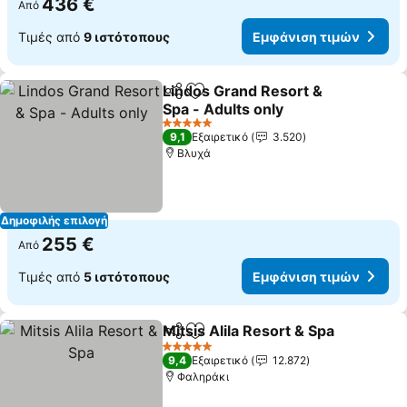
436 €
Από
Τιμές από
9 ιστότοπους
Εμφάνιση τιμών
Lindos Grand Resort &
Κοινοποίηση
Προσθήκη στα αγαπημένα
Spa - Adults only
Εμφάνιση τιμών
5 Αστέρια
9,1
Εξαιρετικό
3.520
Βλυχά
Δημοφιλής επιλογή
255 €
Από
Τιμές από
5 ιστότοπους
Εμφάνιση τιμών
Mitsis Alila Resort & Spa
Κοινοποίηση
Προσθήκη στα αγαπημένα
Ε
5 Αστέρια
9,4
Εξαιρετικό
12.872
Φαληράκι