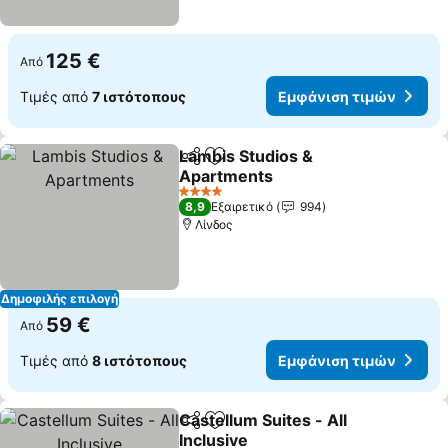
125 €
Από
Τιμές από
7 ιστότοπους
Εμφάνιση τιμών
Lambis Studios &
Κοινοποίηση
Προσθήκη στα αγαπημένα
Apartments
Εμφάνιση τιμών
4 Αστέρια
8,9
Εξαιρετικό
994
Λίνδος
Δημοφιλής επιλογή
59 €
Από
Τιμές από
8 ιστότοπους
Εμφάνιση τιμών
Castellum Suites - All
Κοινοποίηση
Προσθήκη στα αγαπημένα
Inclusive