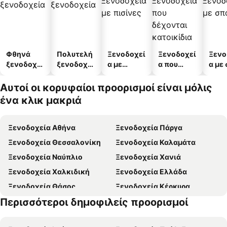
Φθηνά
Πολυτελή
Ξενοδοχεί
Ξενοδοχεί
Ξενο
ξενοδοχεί
ξενοδοχεί
α με
α που
α με
α
α
πισίνες
δέχονται
κατοικίδι
Αυτοί οι κορυφαίοι προορισμοί είναι μόλις
α
ένα κλικ μακριά
Ξενοδοχεία Αθήνα
Ξενοδοχεία Πάργα
Ξενοδοχεία Θεσσαλονίκη
Ξενοδοχεία Καλαμάτα
Ξενοδοχεία Ναύπλιο
Ξενοδοχεία Χανιά
Ξενοδοχεία Χαλκιδική
Ξενοδοχεία Ελλάδα
Ξενοδοχεία Θάσος
Ξενοδοχεία Κέρκυρα
Περισσότεροι δημοφιλείς προορισμοί
Ξενοδοχεία Ζάκυνθος
Ξενοδοχεία Κρήτη