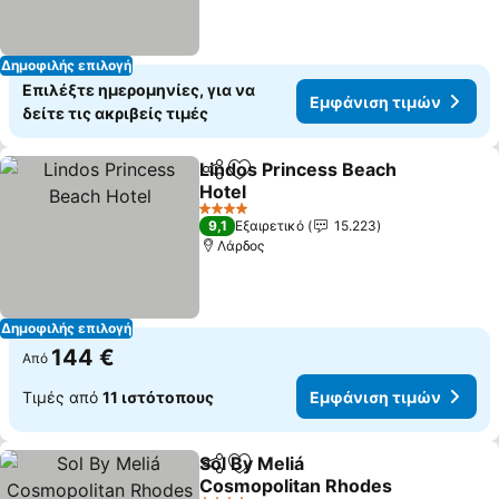
Δημοφιλής επιλογή
Επιλέξτε ημερομηνίες, για να
Εμφάνιση τιμών
δείτε τις ακριβείς τιμές
Lindos Princess Beach
Κοινοποίηση
Προσθήκη στα αγαπημένα
Hotel
Εμφάνιση τιμών
4 Αστέρια
9,1
Εξαιρετικό
15.223
Λάρδος
Δημοφιλής επιλογή
144 €
Από
Τιμές από
11 ιστότοπους
Εμφάνιση τιμών
Sol By Meliá
Κοινοποίηση
Προσθήκη στα αγαπημένα
Cosmopolitan Rhodes