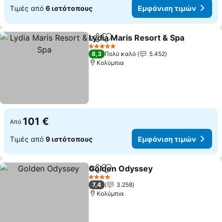
Τιμές από
6 ιστότοπους
Εμφάνιση τιμών
Lydia Maris Resort & Spa
Κοινοποίηση
Προσθήκη στα αγαπημένα
Ε
5 Αστέρια
8,3
Πολύ καλό
5.452
Κολύμπια
101 €
Από
Τιμές από
9 ιστότοπους
Εμφάνιση τιμών
Golden Odyssey
Κοινοποίηση
Προσθήκη στα αγαπημένα
Εμφάνιση
4 Αστέρια
7,4
3.258
Κολύμπια