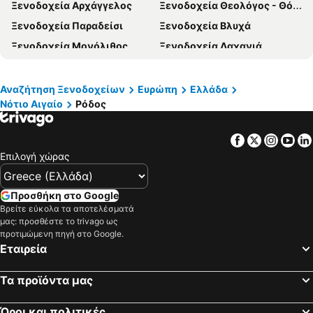
Ξενοδοχεία Αρχάγγελος
Ξενοδοχεία Θεολόγος - Θόλος
Ξενοδοχεία Πήλιο
Ξενοδοχεία Σύρος
Ξενοδοχεία Παραδείσι
Ξενοδοχεία Βλυχά
Ξενοδοχεία Κύθηρα
Ξενοδοχεία Λήμνος
Ξενοδοχεία Μονόλιθος
Ξενοδοχεία Λαχανιά
Ξενοδοχεία Σκόπελος
Ξενοδοχεία Πάφος
Ξενοδοχεία Χαράκι
Ξενοδοχεία Κάλαθος
Ξενοδοχεία Κάμειρος Σκάλα
Ξενοδοχεία Στεγνά
Αναζήτηση Ξενοδοχείων
Ευρώπη
Ελλάδα
Νότιο Αιγαίο
Ρόδος
Ξενοδοχεία Ρένι
Ξενοδοχεία Παστίδα
Ξενοδοχεία Λαδικό
Ξενοδοχεία Έμπωνας
Facebook
Twitter
Insta
Yo
Ξενοδοχεία Κατταβιά
Ξενοδοχεία Προφύλια
Επιλογή χώρας
Ξενοδοχεία Αρχίπολη
Ξενοδοχεία Σορωνή
Ξενοδοχεία Καλαβάρδα
Ξενοδοχεία Fanes
Προσθήκη στο Google
Ξενοδοχεία Ψίνθος
Ξενοδοχεία Απολακκιά
Βρείτε εύκολα τα αποτελέσματά
μας: προσθέστε το trivago ως
προτιμώμενη πηγή στο Google.
Εταιρεία
Τα προϊόντα μας
Όροι και πολιτικές