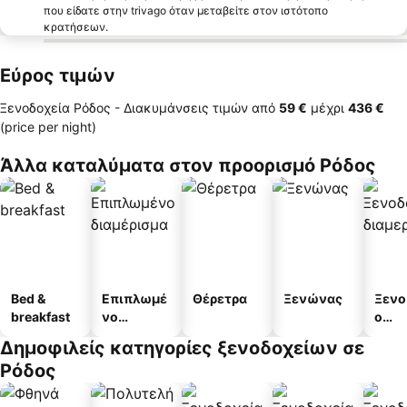
που είδατε στην trivago όταν μεταβείτε στον ιστότοπο
κρατήσεων.
Εύρος τιμών
Ξενοδοχεία Ρόδος -
Διακυμάνσεις τιμών
από
‎59 €
μέχρι
‎436 €
(price per night)
Άλλα καταλύματα στον προορισμό Ρόδος
Bed &
Επιπλωμέ
Θέρετρα
Ξενώνας
Ξενο
breakfast
νο
ο
διαμέρισμ
διαμ
Δημοφιλείς κατηγορίες ξενοδοχείων σε
α
άτω
Ρόδος