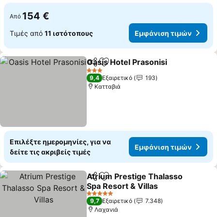
154 €
Από
Τιμές από
11 ιστότοπους
Εμφάνιση τιμών
Oasis Hotel Prasonisi
Κοινοποίηση
Προσθήκη στα αγαπημένα
Εμφά
3 Αστέρια
9,4
Εξαιρετικό
193
Κατταβιά
Επιλέξτε ημερομηνίες, για να
Εμφάνιση τιμών
δείτε τις ακριβείς τιμές
Atrium Prestige Thalasso
Κοινοποίηση
Προσθήκη στα αγαπημένα
Spa Resort & Villas
Εμφάνιση τιμών
5 Αστέρια
9,7
Εξαιρετικό
7.348
Λαχανιά