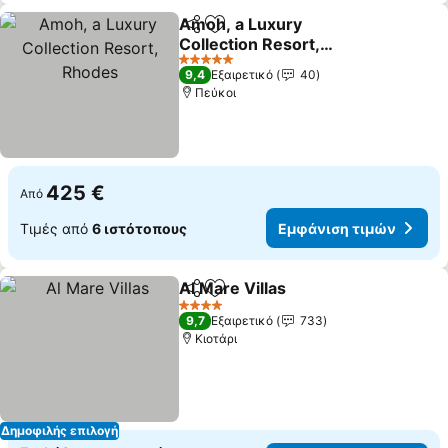
Amoh, a Luxury
Κοινοποίηση
Προσθήκη στα αγαπημένα
Collection Resort,
Rhodes
Εμφάνιση τιμών
5 Αστέρια
9,4
Εξαιρετικό
40
Πεύκοι
425 €
Από
Τιμές από
6 ιστότοπους
Εμφάνιση τιμών
Al Mare Villas
Κοινοποίηση
Προσθήκη στα αγαπημένα
Εμφάνιση τι
4 Αστέρια
9,7
Εξαιρετικό
733
Κιοτάρι
Δημοφιλής επιλογή