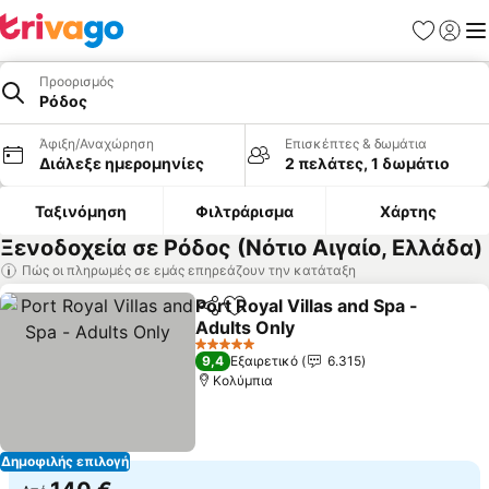
Αγαπημέν
Σύνδε
Με
Προορισμός
Ρόδος
Άφιξη/Αναχώρηση
Επισκέπτες & δωμάτια
Διάλεξε ημερομηνίες
2 πελάτες, 1 δωμάτιο
Ταξινόμηση
Φιλτράρισμα
Χάρτης
Ξενοδοχεία σε Ρόδος (Νότιο Αιγαίο, Ελλάδα)
Πώς οι πληρωμές σε εμάς επηρεάζουν την κατάταξη
Port Royal Villas and Spa -
Κοινοποίηση
Προσθήκη στα αγαπημένα
Adults Only
Εμφάνιση τιμών
5 Αστέρια
9,4
Εξαιρετικό
6.315
Κολύμπια
Δημοφιλής επιλογή