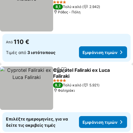
Εμφάνιση τιμών
4 Αστέρια
8,1
Πολύ καλό
2.942
Ρόδος - Πόλη
110 €
Από
Τιμές από
3 ιστότοπους
Εμφάνιση τιμών
Cyprotel Faliraki ex Luca
Κοινοποίηση
Προσθήκη στα αγαπημένα
Faliraki
Εμφάνιση τιμών
4 Αστέρια
8,2
Πολύ καλό
5.921
Φαληράκι
Επιλέξτε ημερομηνίες, για να
Εμφάνιση τιμών
δείτε τις ακριβείς τιμές