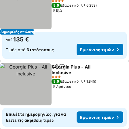
Εμφάνιση τιμών
4 Αστέρια
8,6
Εξαιρετικό
6.253
Ιξιά
Δημοφιλής επιλογή
135 €
Από
Τιμές από
6 ιστότοπους
Εμφάνιση τιμών
Georgia Plus - All
Κοινοποίηση
Προσθήκη στα αγαπημένα
Inclusive
Εμφάνιση τιμών
3 Αστέρια
8,6
Εξαιρετικό
1.845
Αφάντου
Επιλέξτε ημερομηνίες, για να
Εμφάνιση τιμών
δείτε τις ακριβείς τιμές