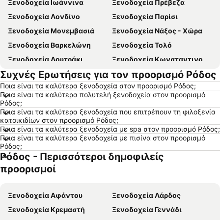
Ξενοδοχεία Ιωάννινα
Ξενοδοχεία Πρέβεζα
Ξενοδοχεία Λονδίνο
Ξενοδοχεία Παρίσι
Ξενοδοχεία Μονεμβασιά
Ξενοδοχεία Νάξος - Χώρα
Ξενοδοχεία Βαρκελώνη
Ξενοδοχεία Τολό
Ξενοδοχεία Λουτράκι
Ξενοδοχεία Κωνσταντινούπολη
Συχνές Ερωτήσεις για τον προορισμό Ρόδος
Ξενοδοχεία Βιέννη
Ξενοδοχεία Ρώμη
Ποια είναι τα καλύτερα ξενοδοχεία στον προορισμό Ρόδος;
Ξενοδοχεία Αλεξανδρούπολη
Ξενοδοχεία Πλαταμώνας
Ποια είναι τα καλύτερα πολυτελή ξενοδοχεία στον προορισμό
Ξενοδοχεία Βουδαπέστη
Ξενοδοχεία Κρακοβία
Ρόδος;
Ποια είναι τα καλύτερα ξενοδοχεία που επιτρέπουν τη φιλοξενία
Ξενοδοχεία Σύβοτα
Ξενοδοχεία Αγία Νάπα
κατοικιδίων στον προορισμό Ρόδος;
Ποια είναι τα καλύτερα ξενοδοχεία με spa στον προορισμό Ρόδος;
Ξενοδοχεία Ίος - Χώρα
Ξενοδοχεία Πελοπόννησος
Ποια είναι τα καλύτερα ξενοδοχεία με πισίνα στον προορισμό
Ξενοδοχεία Εύβοια
Ξενοδοχεία Μύκονος
Ρόδος;
Ρόδος - Περισσότεροι δημοφιλείς
Ξενοδοχεία Λευκάδα
Ξενοδοχεία Κεφαλονιά
προορισμοί
Ξενοδοχεία Σαντορίνη
Ξενοδοχεία Τήνος
Ξενοδοχεία Ρόδος
Ξενοδοχεία Πάρος
Ξενοδοχεία Αφάντου
Ξενοδοχεία Λάρδος
Ξενοδοχεία Σκιάθος
Ξενοδοχεία Νάξος
Ξενοδοχεία Κρεμαστή
Ξενοδοχεία Γεννάδι
Ξενοδοχεία Άνδρος
Ξενοδοχεία Αίγινα