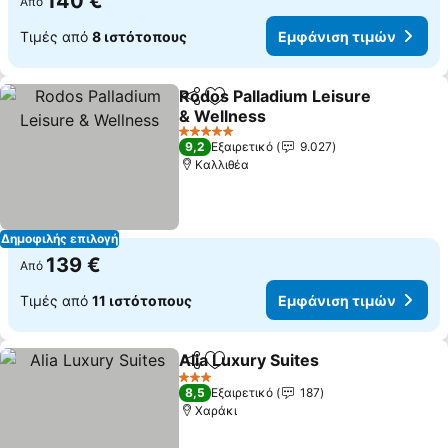
140 €
Από
Τιμές από
8 ιστότοπους
Εμφάνιση τιμών
Rodos Palladium Leisure
Κοινοποίηση
Προσθήκη στα αγαπημένα
& Wellness
Εμφάνιση τιμών
5 Αστέρια
9,2
Εξαιρετικό
9.027
Καλλιθέα
Δημοφιλής επιλογή
139 €
Από
Τιμές από
11 ιστότοπους
Εμφάνιση τιμών
Alia Luxury Suites
Κοινοποίηση
Προσθήκη στα αγαπημένα
Εμφάνισ
3 Αστέρια
8,5
Εξαιρετικό
187
Χαράκι