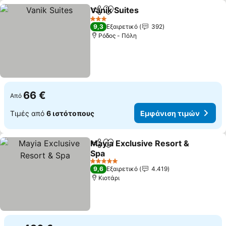
Vanik Suites
Κοινοποίηση
Προσθήκη στα αγαπημένα
Εμφάνιση τιμ
3 Αστέρια
9,3
Εξαιρετικό
392
Ρόδος - Πόλη
66 €
Από
Τιμές από
6 ιστότοπους
Εμφάνιση τιμών
Mayia Exclusive Resort &
Κοινοποίηση
Προσθήκη στα αγαπημένα
Spa
Εμφάνιση τιμών
5 Αστέρια
9,6
Εξαιρετικό
4.419
Κιοτάρι