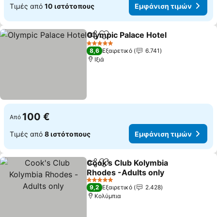
Τιμές από
10 ιστότοπους
Εμφάνιση τιμών
Olympic Palace Hotel
Κοινοποίηση
Προσθήκη στα αγαπημένα
Εμφά
5 Αστέρια
8,6
Εξαιρετικό
6.741
Ιξιά
100 €
Από
Τιμές από
8 ιστότοπους
Εμφάνιση τιμών
Cook's Club Kolymbia
Κοινοποίηση
Προσθήκη στα αγαπημένα
Rhodes -Adults only
Εμφάνιση τιμών
5 Αστέρια
9,2
Εξαιρετικό
2.428
Κολύμπια