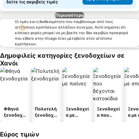
δείτε τις ακριβείς τιμές
Περισσότερα
Οι τιμές και η διαθεσιμότητα που λαμβάνουμε από τους
ιστότοπους κρατήσεων αλλάζουν συνεχώς. Αυτό σημαίνει ότι
κάποιες φορές μπορεί να μη βρείτε την ίδια ακριβώς προσφορά
που είδατε στην trivago όταν μεταβείτε στον ιστότοπο
κρατήσεων.
Δημοφιλείς κατηγορίες ξενοδοχείων σε
Χανόι
Φθηνά
Πολυτελή
Ξενοδοχεί
Ξενοδοχεί
Ξενο
ξενοδοχεί
ξενοδοχεί
α με
α που
α με
α
α
πισίνες
δέχονται
κατοικίδι
Εύρος τιμών
α