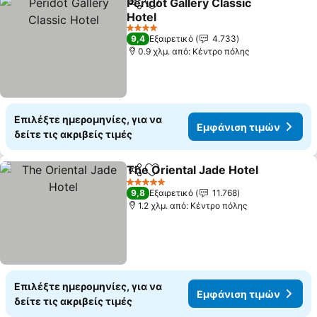
Peridot Gallery Classic
Κοινοποίηση
Προσθήκη στα αγαπημένα
Hotel
4 Αστέρια
9,4
Εξαιρετικό
4.733
0.9 χλμ. από: Κέντρο πόλης
Επιλέξτε ημερομηνίες, για να
Εμφάνιση τιμών
δείτε τις ακριβείς τιμές
The Oriental Jade Hotel
Κοινοποίηση
Προσθήκη στα αγαπημένα
5 Αστέρια
9,8
Εξαιρετικό
11.768
1.2 χλμ. από: Κέντρο πόλης
Επιλέξτε ημερομηνίες, για να
Εμφάνιση τιμών
δείτε τις ακριβείς τιμές