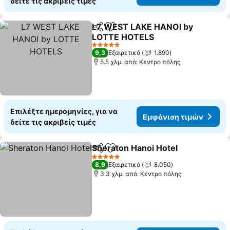
δείτε τις ακριβείς τιμές
L7 WEST LAKE HANOI by
Κοινοποίηση
Προσθήκη στα αγαπημένα
LOTTE HOTELS
5 Αστέρια
9,3
Εξαιρετικό
1.890
5.5 χλμ. από: Κέντρο πόλης
Επιλέξτε ημερομηνίες, για να
Εμφάνιση τιμών
δείτε τις ακριβείς τιμές
Sheraton Hanoi Hotel
Κοινοποίηση
Προσθήκη στα αγαπημένα
5 Αστέρια
8,9
Εξαιρετικό
8.050
3.3 χλμ. από: Κέντρο πόλης