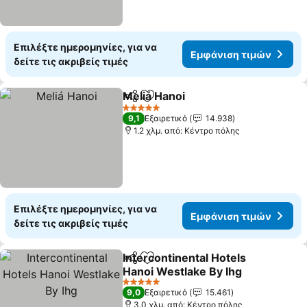
Επιλέξτε ημερομηνίες, για να
Εμφάνιση τιμών
δείτε τις ακριβείς τιμές
Meliá Hanoi
Κοινοποίηση
Προσθήκη στα αγαπημένα
5 Αστέρια
9,1
Εξαιρετικό
14.938
1.2 χλμ. από: Κέντρο πόλης
Επιλέξτε ημερομηνίες, για να
Εμφάνιση τιμών
δείτε τις ακριβείς τιμές
Intercontinental Hotels
Κοινοποίηση
Προσθήκη στα αγαπημένα
Hanoi Westlake By Ihg
5 Αστέρια
9,0
Εξαιρετικό
15.461
3.0 χλμ. από: Κέντρο πόλης