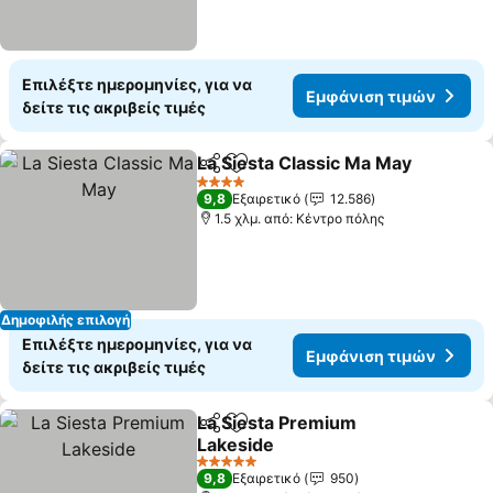
Επιλέξτε ημερομηνίες, για να
Εμφάνιση τιμών
δείτε τις ακριβείς τιμές
La Siesta Classic Ma May
Κοινοποίηση
Προσθήκη στα αγαπημένα
4 Αστέρια
9,8
Εξαιρετικό
12.586
1.5 χλμ. από: Κέντρο πόλης
Δημοφιλής επιλογή
Επιλέξτε ημερομηνίες, για να
Εμφάνιση τιμών
δείτε τις ακριβείς τιμές
La Siesta Premium
Κοινοποίηση
Προσθήκη στα αγαπημένα
Lakeside
5 Αστέρια
9,8
Εξαιρετικό
950