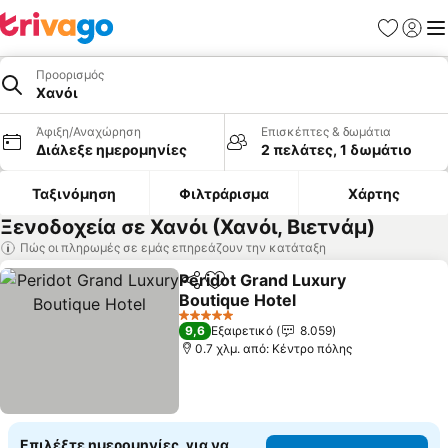
Αγαπημέν
Σύνδε
Με
Προορισμός
Χανόι
Άφιξη/Αναχώρηση
Επισκέπτες & δωμάτια
Διάλεξε ημερομηνίες
2 πελάτες, 1 δωμάτιο
Ταξινόμηση
Φιλτράρισμα
Χάρτης
Ξενοδοχεία σε Χανόι (Χανόι, Βιετνάμ)
Πώς οι πληρωμές σε εμάς επηρεάζουν την κατάταξη
Peridot Grand Luxury
Κοινοποίηση
Προσθήκη στα αγαπημένα
Boutique Hotel
5 Αστέρια
9,6
Εξαιρετικό
8.059
0.7 χλμ. από: Κέντρο πόλης
Επιλέξτε ημερομηνίες, για να