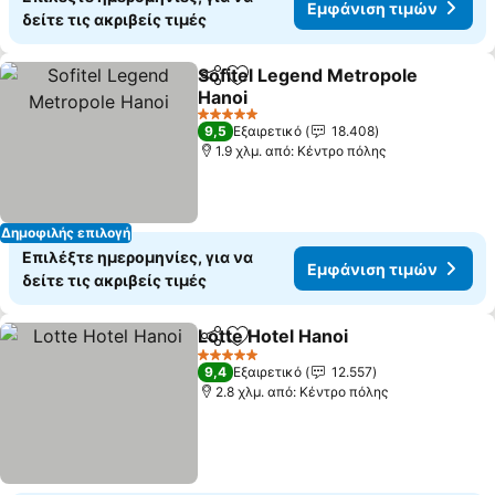
Εμφάνιση τιμών
δείτε τις ακριβείς τιμές
Sofitel Legend Metropole
Κοινοποίηση
Προσθήκη στα αγαπημένα
Hanoi
5 Αστέρια
9,5
Εξαιρετικό
18.408
1.9 χλμ. από: Κέντρο πόλης
Δημοφιλής επιλογή
Επιλέξτε ημερομηνίες, για να
Εμφάνιση τιμών
δείτε τις ακριβείς τιμές
Lotte Hotel Hanoi
Κοινοποίηση
Προσθήκη στα αγαπημένα
5 Αστέρια
9,4
Εξαιρετικό
12.557
2.8 χλμ. από: Κέντρο πόλης