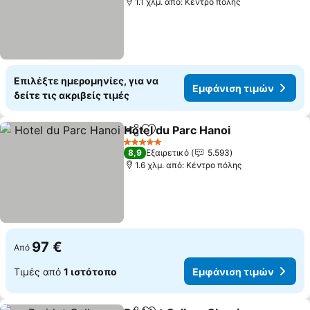
1.1 χλμ. από: Κέντρο πόλης
Επιλέξτε ημερομηνίες, για να
Εμφάνιση τιμών
δείτε τις ακριβείς τιμές
Hotel du Parc Hanoi
Κοινοποίηση
Προσθήκη στα αγαπημένα
5 Αστέρια
8,9
Εξαιρετικό
5.593
1.6 χλμ. από: Κέντρο πόλης
97 €
Από
Τιμές από
1 ιστότοπο
Εμφάνιση τιμών