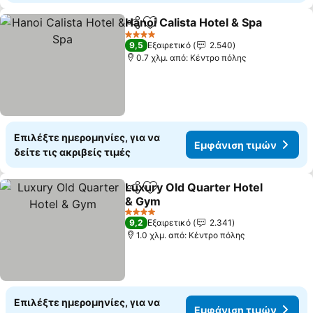
Hanoi Calista Hotel & Spa
Κοινοποίηση
Προσθήκη στα αγαπημένα
4 Αστέρια
9,5
Εξαιρετικό
2.540
0.7 χλμ. από: Κέντρο πόλης
Επιλέξτε ημερομηνίες, για να
Εμφάνιση τιμών
δείτε τις ακριβείς τιμές
Luxury Old Quarter Hotel
Κοινοποίηση
Προσθήκη στα αγαπημένα
& Gym
4 Αστέρια
9,2
Εξαιρετικό
2.341
1.0 χλμ. από: Κέντρο πόλης
Επιλέξτε ημερομηνίες, για να
Εμφάνιση τιμών