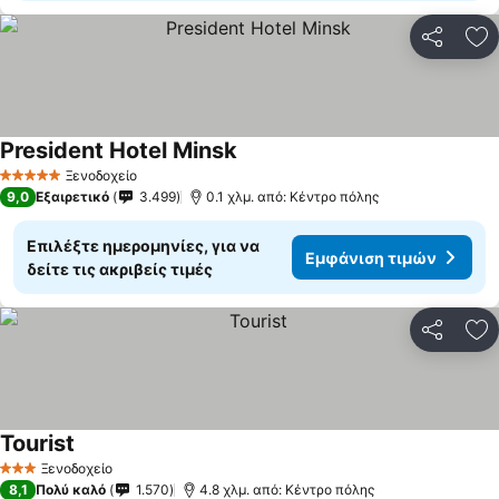
Κοινοποί
Πρ
President Hotel Minsk
Εμφάνιση τιμών
Ξενοδοχείο
5 Αστέρια
9,0
Εξαιρετικό
3.499
0.1 χλμ. από: Κέντρο πόλης
Επιλέξτε ημερομηνίες, για να
Εμφάνιση τιμών
δείτε τις ακριβείς τιμές
Κοινοποί
Πρ
Tourist
Εμφάνιση τιμών
Ξενοδοχείο
3 Αστέρια
8,1
Πολύ καλό
1.570
4.8 χλμ. από: Κέντρο πόλης