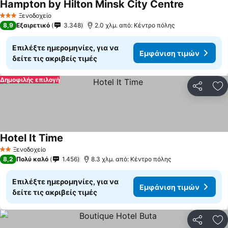
Hampton by Hilton Minsk City Centre
Εμφάνιση τ
Ξενοδοχείο
3 Αστέρια
8,9
Εξαιρετικό
3.348
2.0 χλμ. από: Κέντρο πόλης
Επιλέξτε ημερομηνίες, για να
Εμφάνιση τιμών
δείτε τις ακριβείς τιμές
Δημοφιλής επιλογή
Κοινοποί
Πρ
Hotel It Time
Εμφάνιση τιμών
Ξενοδοχείο
2 Αστέρια
8,2
Πολύ καλό
1.456
8.3 χλμ. από: Κέντρο πόλης
Επιλέξτε ημερομηνίες, για να
Εμφάνιση τιμών
δείτε τις ακριβείς τιμές
Κοινοποί
Πρ