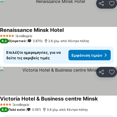
Κοινοποί
Πρ
Renaissance Minsk Hotel
Εμφάνιση τιμών
Ξενοδοχείο
5 Αστέρια
9,2
Εξαιρετικό
3.870
2.6 χλμ. από: Κέντρο πόλης
Επιλέξτε ημερομηνίες, για να
Εμφάνιση τιμών
δείτε τις ακριβείς τιμές
Κοινοποί
Πρ
Victoria Hotel & Business centre Minsk
Εμφάνιση
Ξενοδοχείο
4 Αστέρια
8,4
Πολύ καλό
3.187
3.6 χλμ. από: Κέντρο πόλης