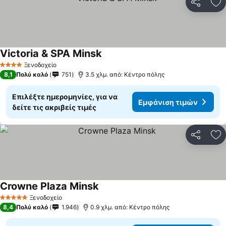
Κοινοποί
Πρ
Victoria & SPA Minsk
Εμφάνιση τιμών
Ξενοδοχείο
4 Αστέρια
8,1
Πολύ καλό
751
3.5 χλμ. από: Κέντρο πόλης
Επιλέξτε ημερομηνίες, για να
Εμφάνιση τιμών
δείτε τις ακριβείς τιμές
Κοινοποί
Πρ
Crowne Plaza Minsk
Εμφάνιση τιμών
Ξενοδοχείο
5 Αστέρια
8,4
Πολύ καλό
1.946
0.9 χλμ. από: Κέντρο πόλης