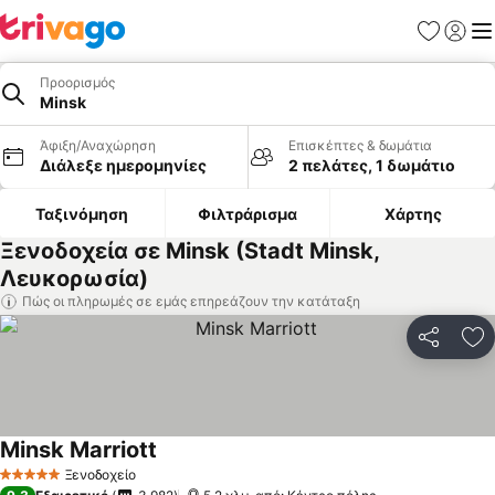
Αγαπημέν
Σύνδε
Με
Προορισμός
Minsk
Άφιξη/Αναχώρηση
Επισκέπτες & δωμάτια
Διάλεξε ημερομηνίες
2 πελάτες, 1 δωμάτιο
Ταξινόμηση
Φιλτράρισμα
Χάρτης
Ξενοδοχεία σε Minsk (Stadt Minsk,
Λευκορωσία)
Πώς οι πληρωμές σε εμάς επηρεάζουν την κατάταξη
Κοινοποί
Πρ
Minsk Marriott
Εμφάνιση τιμών
Ξενοδοχείο
5 Αστέρια