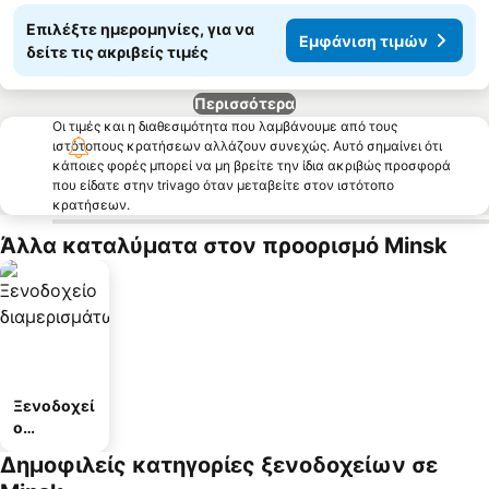
Επιλέξτε ημερομηνίες, για να
Εμφάνιση τιμών
δείτε τις ακριβείς τιμές
Περισσότερα
Οι τιμές και η διαθεσιμότητα που λαμβάνουμε από τους
ιστότοπους κρατήσεων αλλάζουν συνεχώς. Αυτό σημαίνει ότι
κάποιες φορές μπορεί να μη βρείτε την ίδια ακριβώς προσφορά
που είδατε στην trivago όταν μεταβείτε στον ιστότοπο
κρατήσεων.
Άλλα καταλύματα στον προορισμό Minsk
Ξενοδοχεί
ο
διαμερισμ
Δημοφιλείς κατηγορίες ξενοδοχείων σε
άτων