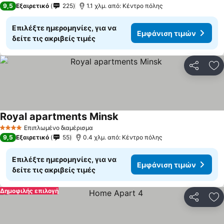
9,5
Εξαιρετικό
225
1.1 χλμ. από: Κέντρο πόλης
Επιλέξτε ημερομηνίες, για να
Εμφάνιση τιμών
δείτε τις ακριβείς τιμές
Κοινοποί
Πρ
Royal apartments Minsk
Εμφάνιση τιμών
Επιπλωμένο διαμέρισμα
4 Αστέρια
9,5
Εξαιρετικό
55
0.4 χλμ. από: Κέντρο πόλης
Επιλέξτε ημερομηνίες, για να
Εμφάνιση τιμών
δείτε τις ακριβείς τιμές
Δημοφιλής επιλογή
Κοινοποί
Πρ