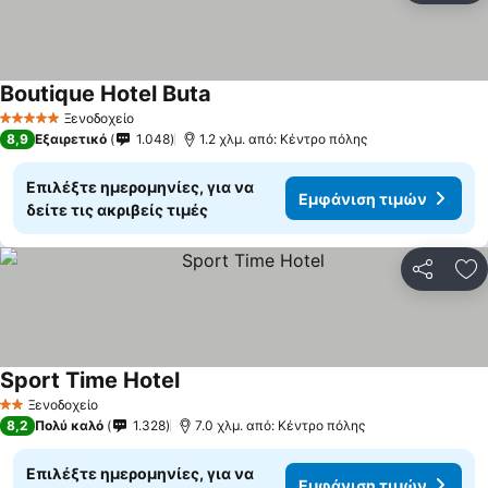
Boutique Hotel Buta
Εμφάνιση τιμών
Ξενοδοχείο
5 Αστέρια
8,9
Εξαιρετικό
1.048
1.2 χλμ. από: Κέντρο πόλης
Επιλέξτε ημερομηνίες, για να
Εμφάνιση τιμών
δείτε τις ακριβείς τιμές
Κοινοποί
Πρ
Sport Time Hotel
Εμφάνιση τιμών
Ξενοδοχείο
2 Αστέρια
8,2
Πολύ καλό
1.328
7.0 χλμ. από: Κέντρο πόλης
Επιλέξτε ημερομηνίες, για να
Εμφάνιση τιμών