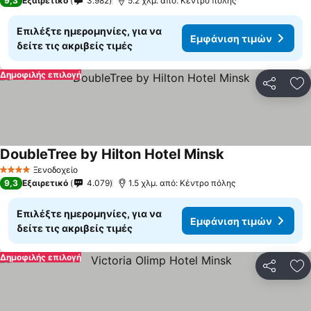
9,3
Εξαιρετικό
3.982
5.2 χλμ. από: Κέντρο πόλης
Επιλέξτε ημερομηνίες, για να
Εμφάνιση τιμών
δείτε τις ακριβείς τιμές
Δημοφιλής επιλογή
Κοινοποί
Πρ
DoubleTree by Hilton Hotel Minsk
Εμφάνιση τιμών
Ξενοδοχείο
4 Αστέρια
9,3
Εξαιρετικό
4.079
1.5 χλμ. από: Κέντρο πόλης
Επιλέξτε ημερομηνίες, για να
Εμφάνιση τιμών
δείτε τις ακριβείς τιμές
Δημοφιλής επιλογή
Κοινοποί
Πρ