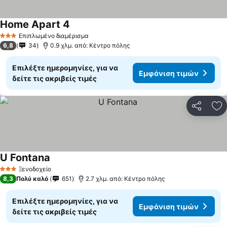
Home Apart 4
Εμφάνιση τιμών
Επιπλωμένο διαμέρισμα
3 Αστέρια
6,8
34
0.9 χλμ. από: Κέντρο πόλης
Επιλέξτε ημερομηνίες, για να
Εμφάνιση τιμών
δείτε τις ακριβείς τιμές
Κοινοποί
Πρ
U Fontana
Εμφάνιση τιμών
Ξενοδοχείο
3 Αστέρια
8,3
Πολύ καλό
651
2.7 χλμ. από: Κέντρο πόλης
Επιλέξτε ημερομηνίες, για να
Εμφάνιση τιμών
δείτε τις ακριβείς τιμές