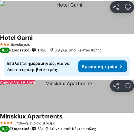
Κοινοποί
Πρ
Hotel Garni
Εμφάνιση τιμών
Ξενοδοχείο
3 Αστέρια
8,6
Εξαιρετικό
1.026
0.9 χλμ. από: Κέντρο πόλης
Επιλέξτε ημερομηνίες, για να
Εμφάνιση τιμών
δείτε τις ακριβείς τιμές
Δημοφιλής επιλογή
Κοινοποί
Πρ
Minsklux Apartments
Εμφάνιση τιμών
Επιπλωμένο διαμέρισμα
4 Αστέρια
9,2
Εξαιρετικό
58
1.0 χλμ. από: Κέντρο πόλης