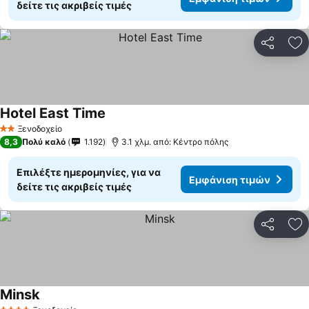
δείτε τις ακριβείς τιμές
Κοινοποί
Πρ
Hotel East Time
Εμφάνιση τιμών
Ξενοδοχείο
2 Αστέρια
8,3
Πολύ καλό
1.192
3.1 χλμ. από: Κέντρο πόλης
Επιλέξτε ημερομηνίες, για να
Εμφάνιση τιμών
δείτε τις ακριβείς τιμές
Κοινοποί
Πρ
Minsk
Εμφάνιση τιμών