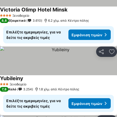
Victoria Olimp Hotel Minsk
Εμφάνιση τιμών
Ξενοδοχείο
4 Αστέρια
8,8
Εξαιρετικό
3.610
6.2 χλμ. από: Κέντρο πόλης
Επιλέξτε ημερομηνίες, για να
Εμφάνιση τιμών
δείτε τις ακριβείς τιμές
Κοινοποί
Πρ
Yubileiny
Εμφάνιση τιμών
Ξενοδοχείο
3 Αστέρια
7,8
Καλό
3.254
1.8 χλμ. από: Κέντρο πόλης
Επιλέξτε ημερομηνίες, για να
Εμφάνιση τιμών
δείτε τις ακριβείς τιμές