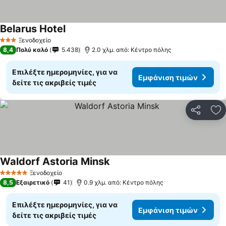
Belarus Hotel
Εμφάνιση τιμών
Ξενοδοχείο
3 Αστέρια
8,4
Πολύ καλό
5.438
2.0 χλμ. από: Κέντρο πόλης
Επιλέξτε ημερομηνίες, για να
Εμφάνιση τιμών
δείτε τις ακριβείς τιμές
Κοινοποί
Πρ
Waldorf Astoria Minsk
Εμφάνιση τιμών
Ξενοδοχείο
5 Αστέρια
8,5
Εξαιρετικό
41
0.9 χλμ. από: Κέντρο πόλης
Επιλέξτε ημερομηνίες, για να
Εμφάνιση τιμών
δείτε τις ακριβείς τιμές