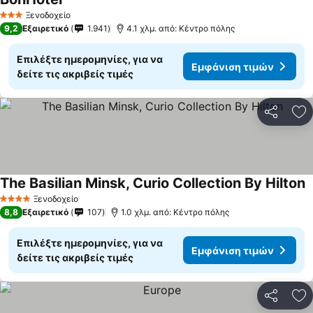
Εμφάνιση τιμών
Ξενοδοχείο
3 Αστέρια
9,2
Εξαιρετικό
1.941
4.1 χλμ. από: Κέντρο πόλης
Επιλέξτε ημερομηνίες, για να
Εμφάνιση τιμών
δείτε τις ακριβείς τιμές
Κοινοποί
Πρ
The Basilian Minsk, Curio Collection By Hilton
Ε
Ξενοδοχείο
4 Αστέρια
8,8
Εξαιρετικό
107
1.0 χλμ. από: Κέντρο πόλης
Επιλέξτε ημερομηνίες, για να
Εμφάνιση τιμών
δείτε τις ακριβείς τιμές
Κοινοποί
Πρ