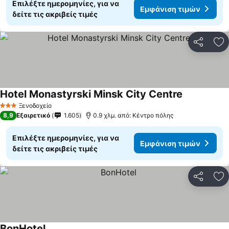
Επιλέξτε ημερομηνίες, για να
Εμφάνιση τιμών
δείτε τις ακριβείς τιμές
Κοινοποί
Πρ
Hotel Monastyrski Minsk City Centre
Εμφάνιση τ
Ξενοδοχείο
3 Αστέρια
8,9
Εξαιρετικό
1.605
0.9 χλμ. από: Κέντρο πόλης
Επιλέξτε ημερομηνίες, για να
Εμφάνιση τιμών
δείτε τις ακριβείς τιμές
Κοινοποί
Πρ
BonHotel