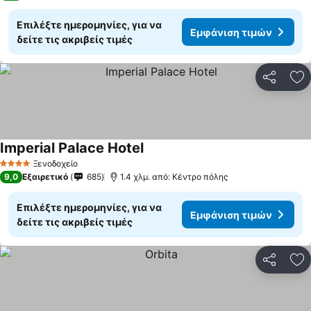
Επιλέξτε ημερομηνίες, για να
Εμφάνιση τιμών
δείτε τις ακριβείς τιμές
Κοινοποί
Πρ
Imperial Palace Hotel
Εμφάνιση τιμών
Ξενοδοχείο
4 Αστέρια
9,0
Εξαιρετικό
685
1.4 χλμ. από: Κέντρο πόλης
Επιλέξτε ημερομηνίες, για να
Εμφάνιση τιμών
δείτε τις ακριβείς τιμές
Κοινοποί
Πρ