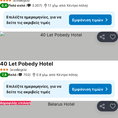
Ξενοδοχείο
4 Αστέρια
8,4
Πολύ καλό
3.207
1.1 χλμ. από: Κέντρο πόλης
Επιλέξτε ημερομηνίες, για να
Εμφάνιση τιμών
δείτε τις ακριβείς τιμές
Κοινοποί
Πρ
40 Let Pobedy Hotel
Εμφάνιση τιμών
Ξενοδοχείο
3 Αστέρια
7,8
Καλό
702
0.9 χλμ. από: Κέντρο πόλης
Επιλέξτε ημερομηνίες, για να
Εμφάνιση τιμών
δείτε τις ακριβείς τιμές
Δημοφιλής επιλογή
Κοινοποί
Πρ