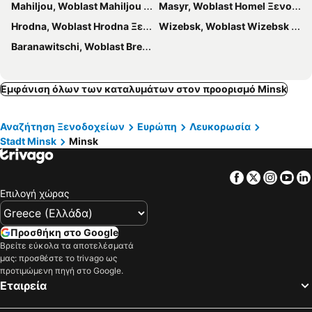
Mahiljou, Woblast Mahiljou Ξενοδοχεία
Masyr, Woblast Homel Ξενοδοχεία
Hrodna, Woblast Hrodna Ξενοδοχεία
Wizebsk, Woblast Wizebsk Ξενοδοχεία
Baranawitschi, Woblast Brest Ξενοδοχεία
Εμφάνιση όλων των καταλυμάτων στον προορισμό Minsk
Αναζήτηση Ξενοδοχείων
Ευρώπη
Λευκορωσία
Stadt Minsk
Minsk
Facebook
Twitter
Insta
Yo
Επιλογή χώρας
Προσθήκη στο Google
Βρείτε εύκολα τα αποτελέσματά
μας: προσθέστε το trivago ως
προτιμώμενη πηγή στο Google.
Εταιρεία