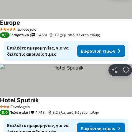
Europe
Εμφάνιση τιμών
Ξενοδοχείο
5 Αστέρια
8,9
Εξαιρετικό
1.456
0.7 χλμ. από: Κέντρο πόλης
Επιλέξτε ημερομηνίες, για να
Εμφάνιση τιμών
δείτε τις ακριβείς τιμές
Κοινοποί
Πρ
Hotel Sputnik
Εμφάνιση τιμών
Ξενοδοχείο
3 Αστέρια
8,0
Πολύ καλό
1.748
3.2 χλμ. από: Κέντρο πόλης
Επιλέξτε ημερομηνίες, για να
Εμφάνιση τιμών
δείτε τις ακριβείς τιμές