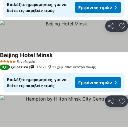
Επιλέξτε ημερομηνίες, για να
Εμφάνιση τιμών
δείτε τις ακριβείς τιμές
Κοινοποί
Πρ
Beijing Hotel Minsk
Εμφάνιση τιμών
Ξενοδοχείο
5 Αστέρια
9,0
Εξαιρετικό
3.517
1.1 χλμ. από: Κέντρο πόλης
Επιλέξτε ημερομηνίες, για να
Εμφάνιση τιμών
δείτε τις ακριβείς τιμές
Κοινοποί
Πρ