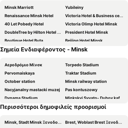
Minsk Marriott
Yubileiny
Renaissance Minsk Hotel
Victoria Hotel & Business centre Minsk
40 Let Pobedy Hotel
Victoria Olimp Hotel Minsk
DoubleTree by Hilton Hotel Minsk
President Hotel Minsk
Boutique Hotel Buta
Beijing Hotel Minsk
Σημεία Ενδιαφέροντος - Minsk
Hampton by Hilton Minsk City Centre
Belarus Hotel
Victoria & SPA Minsk
BonHotel
Αεροδρόμιο Μίνσκ
Torpedo Stadium
Green Park Hotel Airport Minsk
Hotel East Time
Pervomaiskaya
Traktar Stadium
Minsk
Imperial Palace Hotel
October station
Minsk railway station
Orbita
Willing Hotel
Nacyjanalny mastacki muzej
Pas kontuszowy
Europe
Zalkind Hotel Rooms&Kitchen
Dynama Stadium
Minkskyi Svyato- Duhov kafedralini sobor
Hotel Garni
Victoria Hotel Na Zamkovoy Minsk
Περισσότεροι δημοφιλείς προορισμοί
BelEkspo
Lyeninski
Hotel It Time
Sport Time Hotel
Oktyabrski
Partzyzanski
Tourist
The Basilian Minsk, Curio Collection By Hilton
Minsk, Stadt Minsk Ξενοδοχεία
Brest, Woblast Brest Ξενοδοχεία
Minsk Passazhirsky railway station
Planéta
Agat