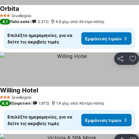
Orbita
Εμφάνιση τιμών
Ξενοδοχείο
3 Αστέρια
8,1
Πολύ καλό
2.311
4.9 χλμ. από: Κέντρο πόλης
Επιλέξτε ημερομηνίες, για να
Εμφάνιση τιμών
δείτε τις ακριβείς τιμές
Κοινοποί
Πρ
Willing Hotel
Εμφάνιση τιμών
Ξενοδοχείο
3 Αστέρια
8,8
Εξαιρετικό
1.972
1.4 χλμ. από: Κέντρο πόλης
Επιλέξτε ημερομηνίες, για να
Εμφάνιση τιμών
δείτε τις ακριβείς τιμές