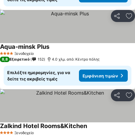
Κοινοποί
Πρ
Aqua-minsk Plus
Εμφάνιση τιμών
Ξενοδοχείο
4 Αστέρια
8,8
Εξαιρετικό
152
4.0 χλμ. από: Κέντρο πόλης
Επιλέξτε ημερομηνίες, για να
Εμφάνιση τιμών
δείτε τις ακριβείς τιμές
Κοινοποί
Πρ
Zalkind Hotel Rooms&Kitchen
Εμφάνιση τιμών
Ξενοδοχείο
4 Αστέρια