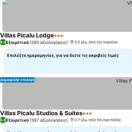
Villas Picalu Lodge
3 Αστέρια
Εμφάνιση τιμών
Εξαιρετικό
(290 αξιολογήσεις)
9,0
0.5 χλμ. από την παραλία
Επιλέξτε ημερομηνίες, για να δείτε τις ακριβείς τιμές
Δημοφιλής επιλογή
Villas Picalu Studios & Suites
3 Αστέρια
Εμφάνιση τιμών
Εξαιρετικό
(397 αξιολογήσεις)
8,8
0.7 χλμ. από: Κέντρο πόλης