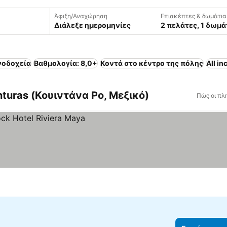
Άφιξη/Αναχώρηση
Επισκέπτες & δωμάτια
Διάλεξε ημερομηνίες
2 πελάτες, 1 δωμά
νοδοχεία
Βαθμολογία: 8,0+
Κοντά στο κέντρο της πόλης
All in
turas (Κουιντάνα Ρο, Μεξικό)
Πώς οι πλ
μών