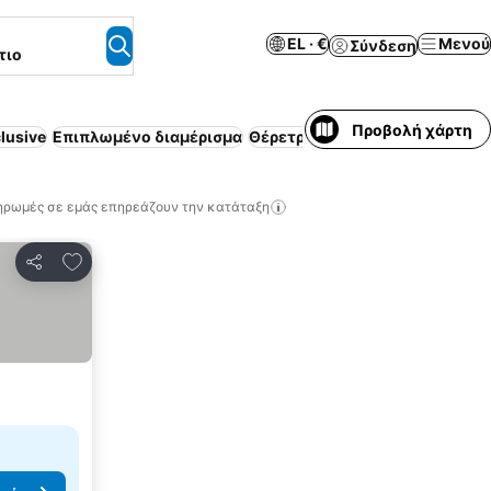
EL · €
Μενού
Σύνδεση
τιο
Προβολή χάρτη
clusive
Επιπλωμένο διαμέρισμα
Θέρετρο
Μόνο για ενήλικες
Ζε
ηρωμές σε εμάς επηρεάζουν την κατάταξη
Προσθήκη στα αγαπημένα
Κοινοποίηση