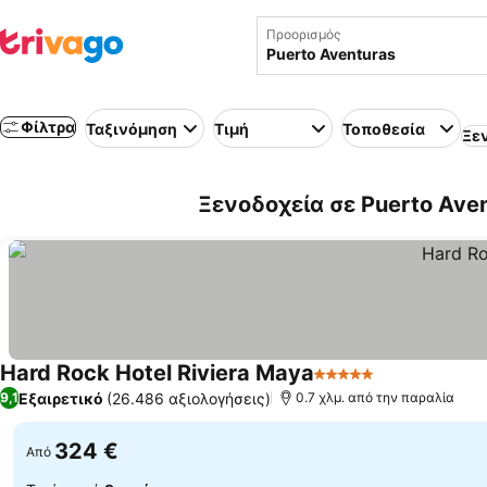
Προορισμός
Φίλτρα
Ταξινόμηση
Τιμή
Τοποθεσία
Ξε
Ξενοδοχεία σε Puerto Aven
Hard Rock Hotel Riviera Maya
5 Αστέρια
Εμφάνιση τι
Εξαιρετικό
(26.486 αξιολογήσεις)
9,1
0.7 χλμ. από την παραλία
324 €
Από