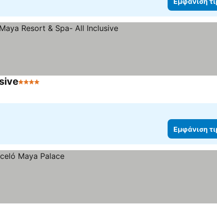
Εμφάνιση τ
sive
4 Αστέρια
Εμφάνιση τιμών
Εμφάνιση τ