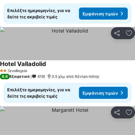
Επιλέξτε ημερομηνίες, για να
Εμφάνιση τιμών
δείτε τις ακριβείς τιμές
Κοινοποί
Πρ
Hotel Valladolid
Ξενοδοχείο
2 Αστέρια
8,6
Εξαιρετικό
619
0.5 χλμ. από: Κέντρο πόλης
Επιλέξτε ημερομηνίες, για να
Εμφάνιση τιμών
δείτε τις ακριβείς τιμές
Κοινοποί
Πρ