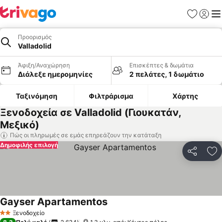
Αγαπημέν
Σύνδε
Με
Προορισμός
Valladolid
Άφιξη/Αναχώρηση
Επισκέπτες & δωμάτια
Διάλεξε ημερομηνίες
2 πελάτες, 1 δωμάτιο
Ταξινόμηση
Φιλτράρισμα
Χάρτης
Ξενοδοχεία σε Valladolid (Γιουκατάν,
Μεξικό)
Πώς οι πληρωμές σε εμάς επηρεάζουν την κατάταξη
Δημοφιλής επιλογή
Κοινοποί
Πρ
Gayser Apartamentos
Ξενοδοχείο
2 Αστέρια