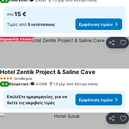
8,3
Πολύ καλό
2.634
1.3 χλμ. από: Κέντρο πόλης
15 €
Από
Τιμές από
5 ιστότοπους
Εμφάνιση τιμών
Δημοφιλής επιλογή
Κοινοποί
Πρ
Hotel Zentik Project & Saline Cave
Ξενοδοχείο
4 Αστέρια
9,4
Εξαιρετικό
4.049
1.9 χλμ. από: Κέντρο πόλης
Επιλέξτε ημερομηνίες, για να
Εμφάνιση τιμών
δείτε τις ακριβείς τιμές
Κοινοποί
Πρ