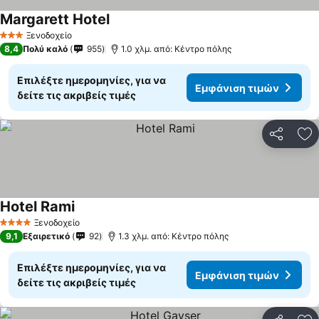
Margarett Hotel
Ξενοδοχείο
3 Αστέρια
8,4
Πολύ καλό
955
1.0 χλμ. από: Κέντρο πόλης
Επιλέξτε ημερομηνίες, για να
Εμφάνιση τιμών
δείτε τις ακριβείς τιμές
Κοινοποί
Πρ
Hotel Rami
Ξενοδοχείο
4 Αστέρια
9,1
Εξαιρετικό
92
1.3 χλμ. από: Κέντρο πόλης
Επιλέξτε ημερομηνίες, για να
Εμφάνιση τιμών
δείτε τις ακριβείς τιμές