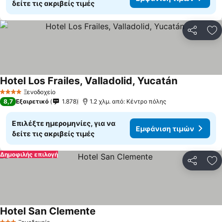
δείτε τις ακριβείς τιμές
Κοινοποί
Πρ
Hotel Los Frailes, Valladolid, Yucatán
Ξενοδοχείο
4 Αστέρια
8,7
Εξαιρετικό
1.878
1.2 χλμ. από: Κέντρο πόλης
Επιλέξτε ημερομηνίες, για να
Εμφάνιση τιμών
δείτε τις ακριβείς τιμές
Δημοφιλής επιλογή
Κοινοποί
Πρ
Hotel San Clemente