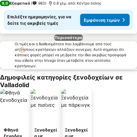
9,0
Εξαιρετικό
983
0.8 χλμ. από: Κέντρο πόλης
Επιλέξτε ημερομηνίες, για να
Εμφάνιση τιμών
δείτε τις ακριβείς τιμές
Περισσότερα
Οι τιμές και η διαθεσιμότητα που λαμβάνουμε από τους
ιστότοπους κρατήσεων αλλάζουν συνεχώς. Αυτό σημαίνει ότι
κάποιες φορές μπορεί να μη βρείτε την ίδια ακριβώς προσφορά
που είδατε στην trivago όταν μεταβείτε στον ιστότοπο
κρατήσεων.
Δημοφιλείς κατηγορίες ξενοδοχείων σε
Valladolid
Φθηνά
Ξενοδοχεί
Ξενοδοχεί
ξενοδοχεί
α με
α με