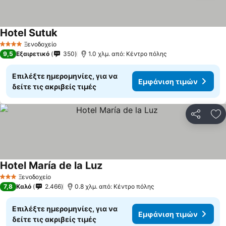
Hotel Sutuk
Ξενοδοχείο
4 Αστέρια
9,5
Εξαιρετικό
350
1.0 χλμ. από: Κέντρο πόλης
Επιλέξτε ημερομηνίες, για να
Εμφάνιση τιμών
δείτε τις ακριβείς τιμές
Κοινοποί
Πρ
Hotel María de la Luz
Ξενοδοχείο
3 Αστέρια
7,8
Καλό
2.466
0.8 χλμ. από: Κέντρο πόλης
Επιλέξτε ημερομηνίες, για να
Εμφάνιση τιμών
δείτε τις ακριβείς τιμές