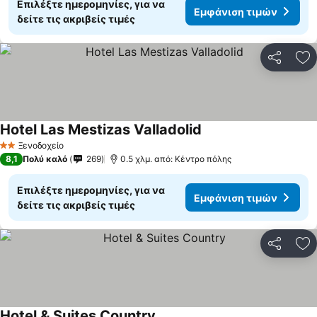
Επιλέξτε ημερομηνίες, για να
Εμφάνιση τιμών
δείτε τις ακριβείς τιμές
Κοινοποί
Πρ
Hotel Las Mestizas Valladolid
Ξενοδοχείο
2 Αστέρια
8,1
Πολύ καλό
269
0.5 χλμ. από: Κέντρο πόλης
Επιλέξτε ημερομηνίες, για να
Εμφάνιση τιμών
δείτε τις ακριβείς τιμές
Κοινοποί
Πρ
Hotel & Suites Country