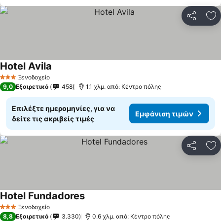
Κοινοποί
Πρ
Hotel Avila
Ξενοδοχείο
3 Αστέρια
9,0
Εξαιρετικό
458
1.1 χλμ. από: Κέντρο πόλης
Επιλέξτε ημερομηνίες, για να
Εμφάνιση τιμών
δείτε τις ακριβείς τιμές
Κοινοποί
Πρ
Hotel Fundadores
Ξενοδοχείο
3 Αστέρια
8,8
Εξαιρετικό
3.330
0.6 χλμ. από: Κέντρο πόλης