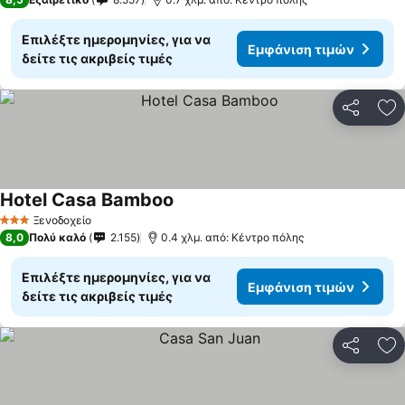
Επιλέξτε ημερομηνίες, για να
Εμφάνιση τιμών
δείτε τις ακριβείς τιμές
Κοινοποί
Πρ
Hotel Casa Bamboo
Ξενοδοχείο
3 Αστέρια
8,0
Πολύ καλό
2.155
0.4 χλμ. από: Κέντρο πόλης
Επιλέξτε ημερομηνίες, για να
Εμφάνιση τιμών
δείτε τις ακριβείς τιμές
Κοινοποί
Πρ