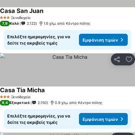
Casa San Juan
Ξενοδοχείο
3 Αστέρια
7,9
Καλό
2.122
1.6 χλμ. από: Κέντρο πόλης
Επιλέξτε ημερομηνίες, για να
Εμφάνιση τιμών
δείτε τις ακριβείς τιμές
Κοινοποί
Πρ
Casa Tia Micha
Ξενοδοχείο
3 Αστέρια
9,4
Εξαιρετικό
2.150
0.9 χλμ. από: Κέντρο πόλης
Επιλέξτε ημερομηνίες, για να
Εμφάνιση τιμών
δείτε τις ακριβείς τιμές