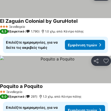
El Zaguán Colonial by GuruHotel
Ξενοδοχείο
3 Αστέρια
8,5
Εξαιρετικό
1.790
1.0 χλμ. από: Κέντρο πόλης
Επιλέξτε ημερομηνίες, για να
Εμφάνιση τιμών
δείτε τις ακριβείς τιμές
Κοινοποί
Πρ
Poquito a Poquito
Ξενοδοχείο
2 Αστέρια
9,0
Εξαιρετικό
297
1.3 χλμ. από: Κέντρο πόλης
Επιλέξτε ημερομηνίες, για να
Εμφάνιση τιμών