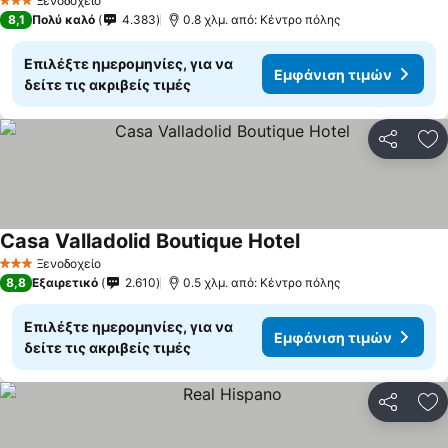
Ξενοδοχείο
3 Αστέρια
8,1
Πολύ καλό
4.383
0.8 χλμ. από: Κέντρο πόλης
Επιλέξτε ημερομηνίες, για να
Εμφάνιση τιμών
δείτε τις ακριβείς τιμές
Κοινοποί
Πρ
Casa Valladolid Boutique Hotel
Ξενοδοχείο
3 Αστέρια
8,8
Εξαιρετικό
2.610
0.5 χλμ. από: Κέντρο πόλης
Επιλέξτε ημερομηνίες, για να
Εμφάνιση τιμών
δείτε τις ακριβείς τιμές
Κοινοποί
Πρ