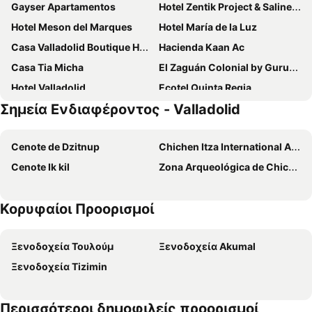
Gayser Apartamentos
Hotel Zentik Project & Saline Cave
Hotel Meson del Marques
Hotel María de la Luz
Casa Valladolid Boutique Hotel
Hacienda Kaan Ac
Casa Tia Micha
El Zaguán Colonial by GuruHotel
Hotel Valladolid
Ecotel Quinta Regia
Σημεία Ενδιαφέροντος - Valladolid
Casa Quetzal Hotel
Casa Aluxes Hotel
Hotel Yaash Valladolid
Margarett Hotel
Cenote de Dzitnup
Chichen Itza International Airport
Cenote Ik kil
Zona Arqueológica de Chichén-Itzá
Κορυφαίοι Προορισμοί
Ξενοδοχεία Τουλούμ
Ξενοδοχεία Akumal
Ξενοδοχεία Tizimin
Περισσότεροι δημοφιλείς προορισμοί