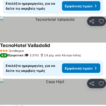
Επιλέξτε ημερομηνίες, για να
Εμφάνιση τιμών
δείτε τις ακριβείς τιμές
Κοινοποί
Πρ
TecnoHotel Valladolid
Ξενοδοχείο
3 Αστέρια
8,9
Εξαιρετικό
3.370
2.6 χλμ. από: Κέντρο πόλης
Επιλέξτε ημερομηνίες, για να
Εμφάνιση τιμών
δείτε τις ακριβείς τιμές
Κοινοποί
Πρ