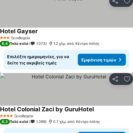
Κοινοποί
Πρ
Hotel Gayser
Ξενοδοχείο
3 Αστέρια
8,4
Πολύ καλό
1.073
1.2 χλμ. από: Κέντρο πόλης
Επιλέξτε ημερομηνίες, για να
Εμφάνιση τιμών
δείτε τις ακριβείς τιμές
Κοινοποί
Πρ
Hotel Colonial Zaci by GuruHotel
Ξενοδοχείο
4 Αστέρια
8,3
Πολύ καλό
1.389
0.7 χλμ. από: Κέντρο πόλης