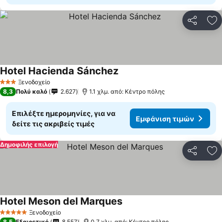
Κοινοποί
Πρ
Hotel Hacienda Sánchez
Ξενοδοχείο
3 Αστέρια
8,3
Πολύ καλό
2.627
1.1 χλμ. από: Κέντρο πόλης
Επιλέξτε ημερομηνίες, για να
Εμφάνιση τιμών
δείτε τις ακριβείς τιμές
Δημοφιλής επιλογή
Κοινοποί
Πρ
Hotel Meson del Marques
Ξενοδοχείο
5 Αστέρια
8,5
Εξαιρετικό
8.557
0.7 χλμ. από: Κέντρο πόλης