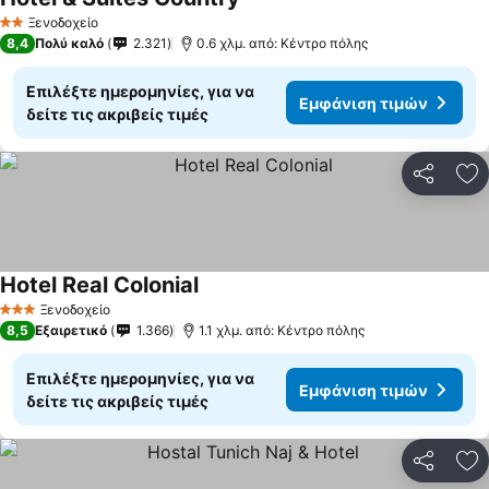
Ξενοδοχείο
2 Αστέρια
8,4
Πολύ καλό
2.321
0.6 χλμ. από: Κέντρο πόλης
Επιλέξτε ημερομηνίες, για να
Εμφάνιση τιμών
δείτε τις ακριβείς τιμές
Κοινοποί
Πρ
Hotel Real Colonial
Ξενοδοχείο
3 Αστέρια
8,5
Εξαιρετικό
1.366
1.1 χλμ. από: Κέντρο πόλης
Επιλέξτε ημερομηνίες, για να
Εμφάνιση τιμών
δείτε τις ακριβείς τιμές
Κοινοποί
Πρ