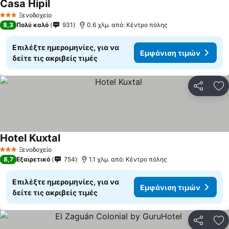
Casa Hipil
Ξενοδοχείο
3 Αστέρια
8,3
Πολύ καλό
931
0.6 χλμ. από: Κέντρο πόλης
Επιλέξτε ημερομηνίες, για να
Εμφάνιση τιμών
δείτε τις ακριβείς τιμές
Κοινοποί
Πρ
Hotel Kuxtal
Ξενοδοχείο
3 Αστέρια
8,7
Εξαιρετικό
754
1.1 χλμ. από: Κέντρο πόλης
Επιλέξτε ημερομηνίες, για να
Εμφάνιση τιμών
δείτε τις ακριβείς τιμές
Κοινοποί
Πρ