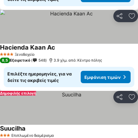
Κοινοποί
Πρ
Hacienda Kaan Ac
Ξενοδοχείο
4 Αστέρια
8,5
Εξαιρετικό
548
3.9 χλμ. από: Κέντρο πόλης
Επιλέξτε ημερομηνίες, για να
Εμφάνιση τιμών
δείτε τις ακριβείς τιμές
Δημοφιλής επιλογή
Κοινοποί
Πρ
Suucilha
Επιπλωμένο διαμέρισμα
3 Αστέρια