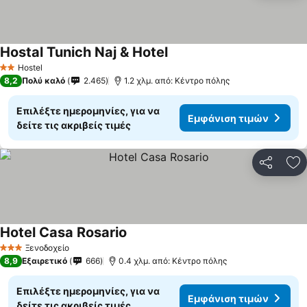
Hostal Tunich Naj & Hotel
Hostel
2 Αστέρια
8,2
Πολύ καλό
2.465
1.2 χλμ. από: Κέντρο πόλης
Επιλέξτε ημερομηνίες, για να
Εμφάνιση τιμών
δείτε τις ακριβείς τιμές
Κοινοποί
Πρ
Hotel Casa Rosario
Ξενοδοχείο
3 Αστέρια
8,9
Εξαιρετικό
666
0.4 χλμ. από: Κέντρο πόλης
Επιλέξτε ημερομηνίες, για να
Εμφάνιση τιμών
δείτε τις ακριβείς τιμές