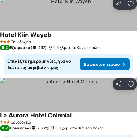
Κοινοποί
Πρ
Hotel Kiin Wayeb
Ξενοδοχείο
3 Αστέρια
9,2
Εξαιρετικό
492
0.6 χλμ. από: Κέντρο πόλης
Επιλέξτε ημερομηνίες, για να
Εμφάνιση τιμών
δείτε τις ακριβείς τιμές
Κοινοποί
Πρ
La Aurora Hotel Colonial
Ξενοδοχείο
3 Αστέρια
8,2
Πολύ καλό
2.632
0.6 χλμ. από: Κέντρο πόλης